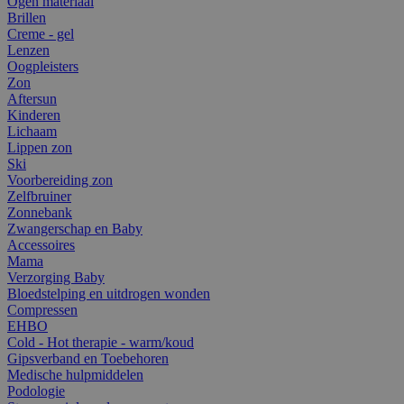
Ogen materiaal
Brillen
Creme - gel
Lenzen
Oogpleisters
Zon
Aftersun
Kinderen
Lichaam
Lippen zon
Ski
Voorbereiding zon
Zelfbruiner
Zonnebank
Zwangerschap en Baby
Accessoires
Mama
Verzorging Baby
Bloedstelping en uitdrogen wonden
Compressen
EHBO
Cold - Hot therapie - warm/koud
Gipsverband en Toebehoren
Medische hulpmiddelen
Podologie