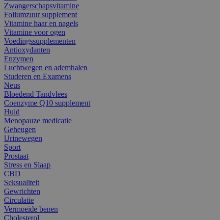
Zwangerschapsvitamine
Foliumzuur supplement
Vitamine haar en nagels
Vitamine voor ogen
Voedingssupplementen
Antioxydanten
Enzymen
Luchtwegen en ademhalen
Studeren en Examens
Neus
Bloedend Tandvlees
Coenzyme Q10 supplement
Huid
Menopauze medicatie
Geheugen
Urinewegen
Sport
Prostaat
Stress en Slaap
CBD
Seksualiteit
Gewrichten
Circulatie
Vermoeide benen
Cholesterol