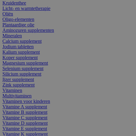
Kruidenthee
Licht- en warmtetherapie
Oliën
Oligo-elementen
Plantaardige olie
Aminozuren supplementen
Mineralen
Calcium supplement
Jodium tabletten
Kalium supplement
Koper supplement
Magnesium supplement
Selenium supplement
Silicium supplement
Ijzer supplement
Zink supplement
Vitaminen
Multivitaminen
Vitaminen voor kinderen
Vitamine A supplement
Vitamine B supplement
Vitamine C supplement
Vitamine D supplement
Vitamine E supplement
Vitamine K supplement