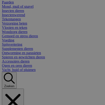
Paarden
Mond, muil of snavel
Insecten dieren
Insectenwerend
Tekentangen
Verzorging beten
Vlooien en teken
Wondzorg dieren
Gemoed en stress dieren
Voeding
Spijsvertering
Supplementen dieren
Ontworming en parasieten
Spieren en gewrichten dieren
Accessoires dieren
Ogen en oren dieren
Vacht, huid of pluimen
Zoeken