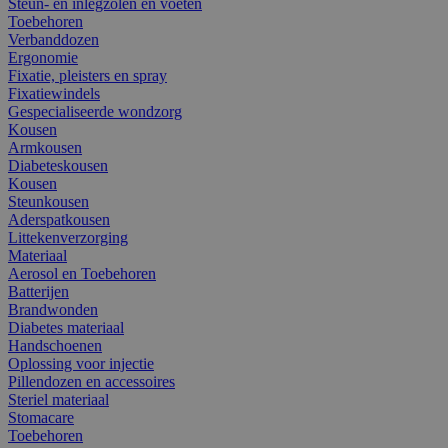
Steun- en inlegzolen en voeten
Toebehoren
Verbanddozen
Ergonomie
Fixatie, pleisters en spray
Fixatiewindels
Gespecialiseerde wondzorg
Kousen
Armkousen
Diabeteskousen
Kousen
Steunkousen
Aderspatkousen
Littekenverzorging
Materiaal
Aerosol en Toebehoren
Batterijen
Brandwonden
Diabetes materiaal
Handschoenen
Oplossing voor injectie
Pillendozen en accessoires
Steriel materiaal
Stomacare
Toebehoren