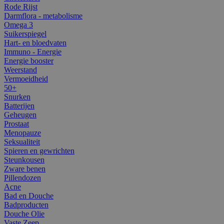
Rode Rijst
Darmflora - metabolisme
Omega 3
Suikerspiegel
Hart- en bloedvaten
Immuno - Energie
Energie booster
Weerstand
Vermoeidheid
50+
Snurken
Batterijen
Geheugen
Prostaat
Menopauze
Seksualiteit
Spieren en gewrichten
Steunkousen
Zware benen
Pillendozen
Acne
Bad en Douche
Badproducten
Douche Olie
Vaste Zeep