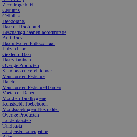
Zeer droge huid
Cellulitis
Cellulitis
Deodorants
Haar en Hoofdhuid
Beschadigd haar en hoofdirritatie
Anti Roos
Haaruitval en Futloos Haar
Luizen haar
Gekleurd Haar
Haarvitaminen
Overige Producten
Shampoo en conditionner
Manicure en Pedicure
Handen
Manicure en Pedicure/Handen
Voeten en Benen
Mond en Tandhygiëne
Kunstgebit Toebehoren
Mondspoeling en Flosmiddel
Overige Producten
Tandenborstels
Tandpasta
Tandpasta homeopathie
Aften