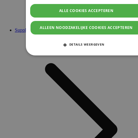
ALLE COOKIES ACCEPTEREN
ALLEEN NOODZAKELIJKE COOKIES ACCEPTEREN
Supplementen
DETAILS WEERGEVEN
STRIKT NOODZAKELIJKE COOKIES
PRESTATIE COOKIES
TARGETING COOKIES
FUNCTIONELE COOKIES
Strikt noodzakelijke cookies
Prestatie cookies