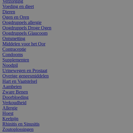
Verzorging
Voeding en dieet
Dieren
Ogen en Oren
Oogdruppels allergie
Oogdruppels Droge Ogen
Oogdruppels Glaucoom
Ontsmetting
Middelen voor het Oor
Contraceptie
Condooms
Supplementen
Noodpil
Urinewegen en Prostaat
Overige geneesmiddelen
Hart en Vaatstelsel
Aambeien
Zware Benen
Doorbloeding
Verkoudheid
Allergie
Hoest
Keelpijn
Rhinitis en Sinusitis
Zoutoplossingen