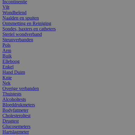
Incontinentie
Vilt
Wondhelend
Naalden en spuiten
Ontsmetting en Reiniging
Sondes, baxters en catheters
Steriel wondverband
Steunverbanden
Pols
Arm
Buik
Elleboog
Enkel
Hand Duim
Knie
Nek
Overige verbanden
Thuistests
Alcoholtests
Bloeddrukmeters
Bodyfatmeter
Cholesteroltest
Drugtest
Glucosemeters
Hartslagmeter