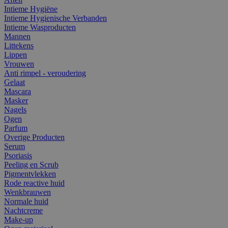
Intieme Hygiëne
Intieme Hygienische Verbanden
Intieme Wasproducten
Mannen
Littekens
Lippen
Vrouwen
Anti rimpel - veroudering
Gelaat
Mascara
Masker
Nagels
Ogen
Parfum
Overige Producten
Serum
Psoriasis
Peeling en Scrub
Pigmentvlekken
Rode reactive huid
Wenkbrauwen
Normale huid
Nachtcreme
Make-up