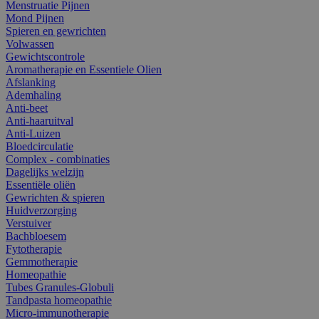
Menstruatie Pijnen
Mond Pijnen
Spieren en gewrichten
Volwassen
Gewichtscontrole
Aromatherapie en Essentiele Olien
Afslanking
Ademhaling
Anti-beet
Anti-haaruitval
Anti-Luizen
Bloedcirculatie
Complex - combinaties
Dagelijks welzijn
Essentiële oliën
Gewrichten & spieren
Huidverzorging
Verstuiver
Bachbloesem
Fytotherapie
Gemmotherapie
Homeopathie
Tubes Granules-Globuli
Tandpasta homeopathie
Micro-immunotherapie