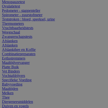
Menopauzetest
Ovulatietest
Pedometer - stappenteller
Spirometer - zuurstofmeter
Teststroken : bloed, speeksel, urine
Thermometers
Vruchtbaarheidstests
Weegschaal
Zwangerschapstests
Afslanken
Afslanken
Afslankthee en Koffie
Combinatiepreparaten
Eetlustremmers
Maaltijdvervanger
Platte Buik
Vet Binders
Vochtafdrijvers
Specifieke Voeding
Babyvoeding
Maaltijden
Melken
Thee
Diergeneesmiddelen
Duiven en vogels