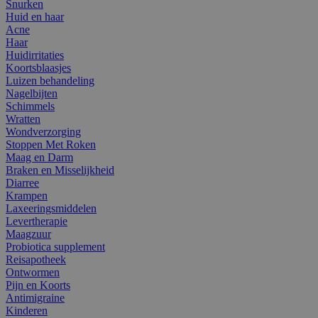
Snurken
Huid en haar
Acne
Haar
Huidirritaties
Koortsblaasjes
Luizen behandeling
Nagelbijten
Schimmels
Wratten
Wondverzorging
Stoppen Met Roken
Maag en Darm
Braken en Misselijkheid
Diarree
Krampen
Laxeeringsmiddelen
Levertherapie
Maagzuur
Probiotica supplement
Reisapotheek
Ontwormen
Pijn en Koorts
Antimigraine
Kinderen