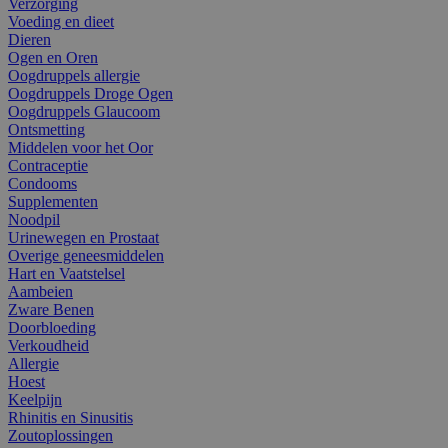
Verzorging
Voeding en dieet
Dieren
Ogen en Oren
Oogdruppels allergie
Oogdruppels Droge Ogen
Oogdruppels Glaucoom
Ontsmetting
Middelen voor het Oor
Contraceptie
Condooms
Supplementen
Noodpil
Urinewegen en Prostaat
Overige geneesmiddelen
Hart en Vaatstelsel
Aambeien
Zware Benen
Doorbloeding
Verkoudheid
Allergie
Hoest
Keelpijn
Rhinitis en Sinusitis
Zoutoplossingen