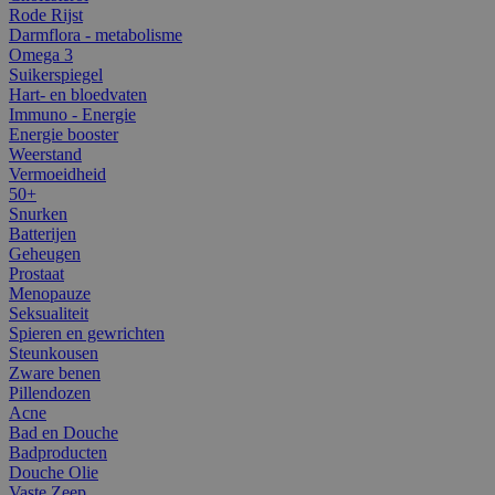
Rode Rijst
Darmflora - metabolisme
Omega 3
Suikerspiegel
Hart- en bloedvaten
Immuno - Energie
Energie booster
Weerstand
Vermoeidheid
50+
Snurken
Batterijen
Geheugen
Prostaat
Menopauze
Seksualiteit
Spieren en gewrichten
Steunkousen
Zware benen
Pillendozen
Acne
Bad en Douche
Badproducten
Douche Olie
Vaste Zeep