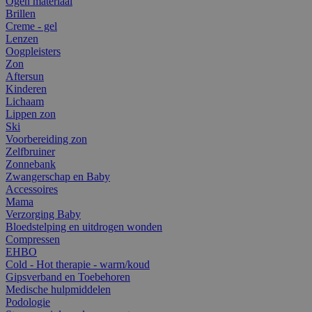
Ogen materiaal
Brillen
Creme - gel
Lenzen
Oogpleisters
Zon
Aftersun
Kinderen
Lichaam
Lippen zon
Ski
Voorbereiding zon
Zelfbruiner
Zonnebank
Zwangerschap en Baby
Accessoires
Mama
Verzorging Baby
Bloedstelping en uitdrogen wonden
Compressen
EHBO
Cold - Hot therapie - warm/koud
Gipsverband en Toebehoren
Medische hulpmiddelen
Podologie