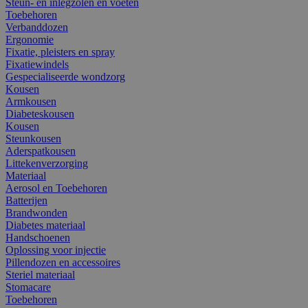
Steun- en inlegzolen en voeten
Toebehoren
Verbanddozen
Ergonomie
Fixatie, pleisters en spray
Fixatiewindels
Gespecialiseerde wondzorg
Kousen
Armkousen
Diabeteskousen
Kousen
Steunkousen
Aderspatkousen
Littekenverzorging
Materiaal
Aerosol en Toebehoren
Batterijen
Brandwonden
Diabetes materiaal
Handschoenen
Oplossing voor injectie
Pillendozen en accessoires
Steriel materiaal
Stomacare
Toebehoren