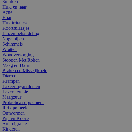
Snurken
Huid en haar
Acne
Haar
Huidirritaties
Koortsblaasjes
Luizen behandeling
Nagelbijten
Schimmels
Wratten
Wondverzorging
Stoppen Met Roken
Maag en Darm
Braken en Misselijkheid
Diarree
Krampen
Laxeeringsmiddelen
Levertherapie
Maagzuur
Probiotica supplement
Reisapotheek
Ontwormen
Pijn en Koorts
Antimigraine
Kinderen