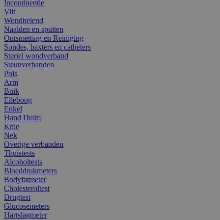
Incontinentie
Vilt
Wondhelend
Naalden en spuiten
Ontsmetting en Reiniging
Sondes, baxters en catheters
Steriel wondverband
Steunverbanden
Pols
Arm
Buik
Elleboog
Enkel
Hand Duim
Knie
Nek
Overige verbanden
Thuistests
Alcoholtests
Bloeddrukmeters
Bodyfatmeter
Cholesteroltest
Drugtest
Glucosemeters
Hartslagmeter