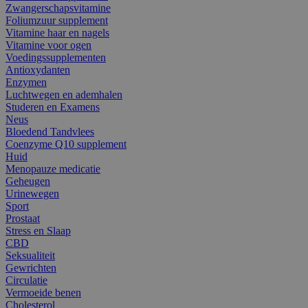
Zwangerschapsvitamine
Foliumzuur supplement
Vitamine haar en nagels
Vitamine voor ogen
Voedingssupplementen
Antioxydanten
Enzymen
Luchtwegen en ademhalen
Studeren en Examens
Neus
Bloedend Tandvlees
Coenzyme Q10 supplement
Huid
Menopauze medicatie
Geheugen
Urinewegen
Sport
Prostaat
Stress en Slaap
CBD
Seksualiteit
Gewrichten
Circulatie
Vermoeide benen
Cholesterol