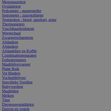
Menopauzetest
Ovulatietest
Pedometer - stappenteller
Spirometer - zuurstofmeter
Teststroken : bloed, speeksel, urine
Thermometers
Vruchtbaarheidstests
Weegschaal
Zwangerschapstests
Afslanken
Afslanken
Afslankthee en Koffie
Combinatiepreparaten
Eetlustremmers
Maaltijdvervanger
Platte Buik
Vet Binders
Vochtafdrijvers
Specifieke Voeding
Babyvoeding
Maaltijden
Melken
Thee
Diergeneesmiddelen
Duiven en vogels