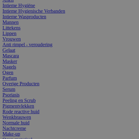
Intieme Hygiëne
Intieme Hygienische Verbanden
Intieme Wasproducten
Mannen
Littekens
Lippen
Vrouwen
Anti rimpel - veroudering
Gelaat
Mascara
Masker
Nagels
Ogen
Parfum
Overige Producten
Serum
Psoriasis
Peeling en Scrub
Pigmentvlekken
Rode reactive huid
Wenkbrauwen
Normale huid
Nachtcreme
Make-up