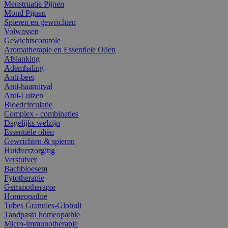
Menstruatie Pijnen
Mond Pijnen
Spieren en gewrichten
Volwassen
Gewichtscontrole
Aromatherapie en Essentiele Olien
Afslanking
Ademhaling
Anti-beet
Anti-haaruitval
Anti-Luizen
Bloedcirculatie
Complex - combinaties
Dagelijks welzijn
Essentiële oliën
Gewrichten & spieren
Huidverzorging
Verstuiver
Bachbloesem
Fytotherapie
Gemmotherapie
Homeopathie
Tubes Granules-Globuli
Tandpasta homeopathie
Micro-immunotherapie