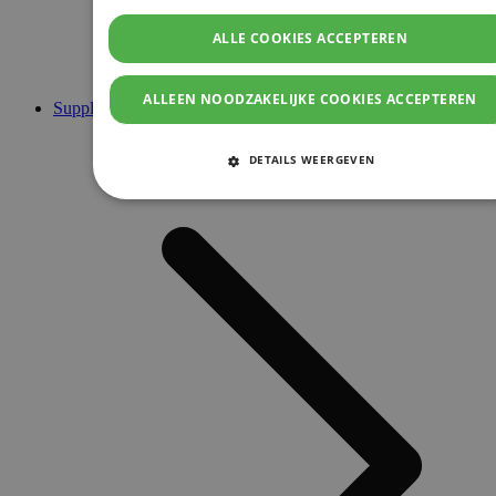
ALLE COOKIES ACCEPTEREN
ALLEEN NOODZAKELIJKE COOKIES ACCEPTEREN
Supplementen
DETAILS WEERGEVEN
STRIKT NOODZAKELIJKE COOKIES
PRESTATIE COOKIES
TARGETING COOKIES
FUNCTIONELE COOKIES
Strikt noodzakelijke cookies
Prestatie cookies