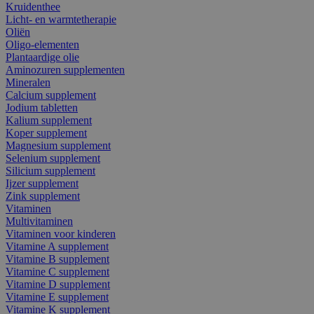
Kruidenthee
Licht- en warmtetherapie
Oliën
Oligo-elementen
Plantaardige olie
Aminozuren supplementen
Mineralen
Calcium supplement
Jodium tabletten
Kalium supplement
Koper supplement
Magnesium supplement
Selenium supplement
Silicium supplement
Ijzer supplement
Zink supplement
Vitaminen
Multivitaminen
Vitaminen voor kinderen
Vitamine A supplement
Vitamine B supplement
Vitamine C supplement
Vitamine D supplement
Vitamine E supplement
Vitamine K supplement