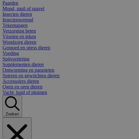
Paarden
Mond, muil of snavel
Insecten dieren
Insectenwerend
Tekentangen
Verzorging beten
Vlooien en teken
Wondzorg dieren
Gemoed en stress dieren
Voeding
Spijsvertering
Supplementen dieren
Ontworming en parasieten
Spieren en gewrichten dieren
Accessoires dieren
Ogen en oren dieren
Vacht, huid of pluimen
Zoeken