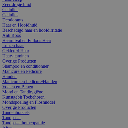
Zeer droge huid
Cellulitis
Cellulitis
Deodorants
Haar en Hoofdhuid
Beschadigd haar en hoofdirritatie
Anti Roos
Haaruitval en Futloos Haar
Luizen haar
Gekleurd Haar
Haarvitaminen
Overige Producten
Shampoo en conditionner
Manicure en Pedicure
Handen
Manicure en Pedicure/Handen
Voeten en Benen
Mond en Tandhygiëne
Kunstgebit Toebehoren
Mondspoeling en Flosmiddel
Overige Producten
Tandenborstels
Tandpasta
Tandpasta homeopathie
Aften