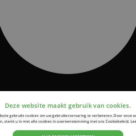
Deze website maakt gebruik van cookies.
site gebruikt cookies om uw gebruikerservaring te verbeteren. Door onze w
n, stemt u in met alle cookies in overeenstemming met ons Cookiebeleid.
Le