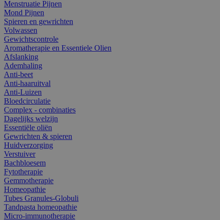
Menstruatie Pijnen
Mond Pijnen
Spieren en gewrichten
Volwassen
Gewichtscontrole
Aromatherapie en Essentiele Olien
Afslanking
Ademhaling
Anti-beet
Anti-haaruitval
Anti-Luizen
Bloedcirculatie
Complex - combinaties
Dagelijks welzijn
Essentiële oliën
Gewrichten & spieren
Huidverzorging
Verstuiver
Bachbloesem
Fytotherapie
Gemmotherapie
Homeopathie
Tubes Granules-Globuli
Tandpasta homeopathie
Micro-immunotherapie