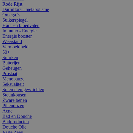
Rode Rijst
Darmflora - metabolisme
Omega 3
Suikerspiegel
Hart- en bloedvaten
Immuno - Energie
Energie booster
Weerstand
Vermoeidheid
50+
Snurken
Batterijen
Geheugen
Prostaat
Menopauze
Seksualiteit
Spieren en gewrichten
Steunkousen
Zware benen
Pillendozen
Acne
Bad en Douche
Badproducten
Douche Olie
Vaste Zeep