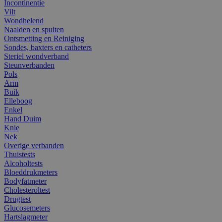
Incontinentie
Vilt
Wondhelend
Naalden en spuiten
Ontsmetting en Reiniging
Sondes, baxters en catheters
Steriel wondverband
Steunverbanden
Pols
Arm
Buik
Elleboog
Enkel
Hand Duim
Knie
Nek
Overige verbanden
Thuistests
Alcoholtests
Bloeddrukmeters
Bodyfatmeter
Cholesteroltest
Drugtest
Glucosemeters
Hartslagmeter