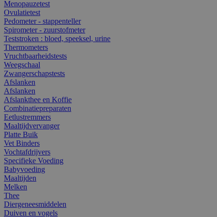
Menopauzetest
Ovulatietest
Pedometer - stappenteller
Spirometer - zuurstofmeter
Teststroken : bloed, speeksel, urine
Thermometers
Vruchtbaarheidstests
Weegschaal
Zwangerschapstests
Afslanken
Afslanken
Afslankthee en Koffie
Combinatiepreparaten
Eetlustremmers
Maaltijdvervanger
Platte Buik
Vet Binders
Vochtafdrijvers
Specifieke Voeding
Babyvoeding
Maaltijden
Melken
Thee
Diergeneesmiddelen
Duiven en vogels