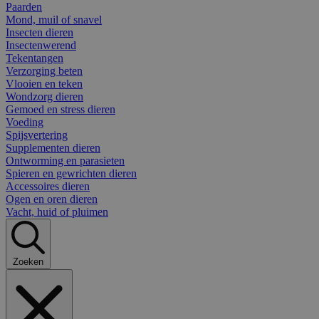
Paarden
Mond, muil of snavel
Insecten dieren
Insectenwerend
Tekentangen
Verzorging beten
Vlooien en teken
Wondzorg dieren
Gemoed en stress dieren
Voeding
Spijsvertering
Supplementen dieren
Ontworming en parasieten
Spieren en gewrichten dieren
Accessoires dieren
Ogen en oren dieren
Vacht, huid of pluimen
Zoeken