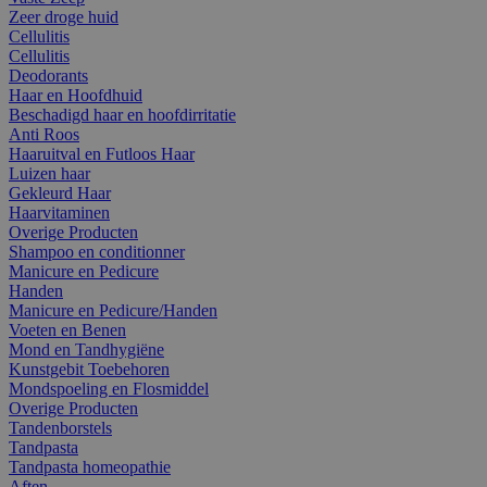
Zeer droge huid
Cellulitis
Cellulitis
Deodorants
Haar en Hoofdhuid
Beschadigd haar en hoofdirritatie
Anti Roos
Haaruitval en Futloos Haar
Luizen haar
Gekleurd Haar
Haarvitaminen
Overige Producten
Shampoo en conditionner
Manicure en Pedicure
Handen
Manicure en Pedicure/Handen
Voeten en Benen
Mond en Tandhygiëne
Kunstgebit Toebehoren
Mondspoeling en Flosmiddel
Overige Producten
Tandenborstels
Tandpasta
Tandpasta homeopathie
Aften