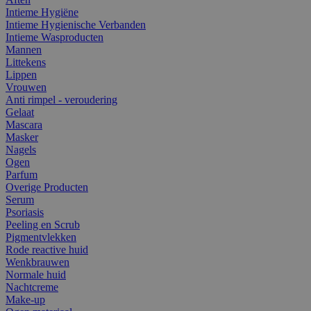
Intieme Hygiëne
Intieme Hygienische Verbanden
Intieme Wasproducten
Mannen
Littekens
Lippen
Vrouwen
Anti rimpel - veroudering
Gelaat
Mascara
Masker
Nagels
Ogen
Parfum
Overige Producten
Serum
Psoriasis
Peeling en Scrub
Pigmentvlekken
Rode reactive huid
Wenkbrauwen
Normale huid
Nachtcreme
Make-up