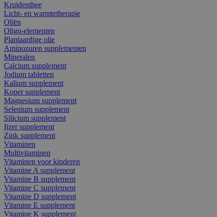
Kruidenthee
Licht- en warmtetherapie
Oliën
Oligo-elementen
Plantaardige olie
Aminozuren supplementen
Mineralen
Calcium supplement
Jodium tabletten
Kalium supplement
Koper supplement
Magnesium supplement
Selenium supplement
Silicium supplement
Ijzer supplement
Zink supplement
Vitaminen
Multivitaminen
Vitaminen voor kinderen
Vitamine A supplement
Vitamine B supplement
Vitamine C supplement
Vitamine D supplement
Vitamine E supplement
Vitamine K supplement