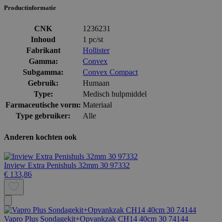
Productinformatie
CNK
1236231
Inhoud
1 pc/st
Fabrikant
Hollister
Gamma:
Convex
Subgamma:
Convex Compact
Gebruik:
Humaan
Type:
Medisch hulpmiddel
Farmaceutische vorm:
Materiaal
Type gebruiker:
Alle
Anderen kochten ook
Inview Extra Penishuls 32mm 30 97332
€ 133,86
Vapro Plus Sondagekit+Opvankzak CH14 40cm 30 74144