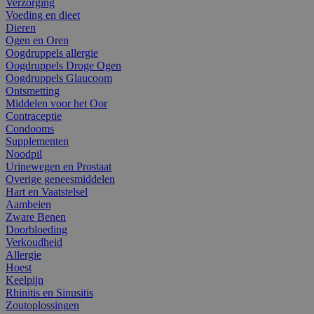
Verzorging
Voeding en dieet
Dieren
Ogen en Oren
Oogdruppels allergie
Oogdruppels Droge Ogen
Oogdruppels Glaucoom
Ontsmetting
Middelen voor het Oor
Contraceptie
Condooms
Supplementen
Noodpil
Urinewegen en Prostaat
Overige geneesmiddelen
Hart en Vaatstelsel
Aambeien
Zware Benen
Doorbloeding
Verkoudheid
Allergie
Hoest
Keelpijn
Rhinitis en Sinusitis
Zoutoplossingen