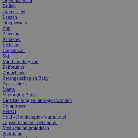
Ogen materiaal
Brillen
Creme - gel
Lenzen
Oogpleisters
Zon
Aftersun
Kinderen
Lichaam
Lippen zon
Ski
Voorbereiding zon
Zelfbruiner
Zonnebank
Zwangerschap en Baby
Accessoires
Mama
Verzorging Baby
Bloedstelping en uitdrogen wonden
Compressen
EHBO
Cold - Hot therapie - warm/koud
Gipsverband en Toebehoren
Medische hulpmiddelen
Podologie