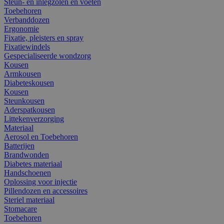
Steun- en inlegzolen en voeten
Toebehoren
Verbanddozen
Ergonomie
Fixatie, pleisters en spray
Fixatiewindels
Gespecialiseerde wondzorg
Kousen
Armkousen
Diabeteskousen
Kousen
Steunkousen
Aderspatkousen
Littekenverzorging
Materiaal
Aerosol en Toebehoren
Batterijen
Brandwonden
Diabetes materiaal
Handschoenen
Oplossing voor injectie
Pillendozen en accessoires
Steriel materiaal
Stomacare
Toebehoren