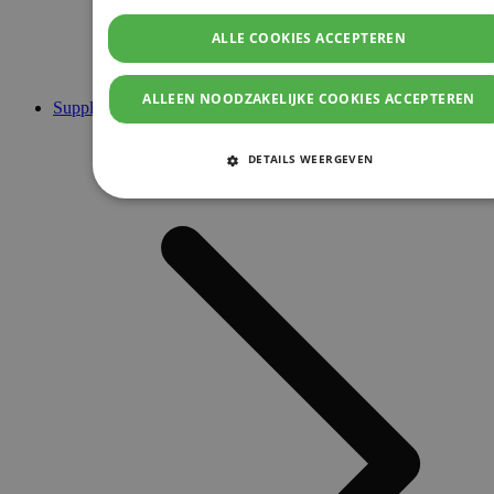
ALLE COOKIES ACCEPTEREN
ALLEEN NOODZAKELIJKE COOKIES ACCEPTEREN
Supplementen
DETAILS WEERGEVEN
STRIKT NOODZAKELIJKE COOKIES
PRESTATIE COOKIES
TARGETING COOKIES
FUNCTIONELE COOKIES
Strikt noodzakelijke cookies
Prestatie cookies