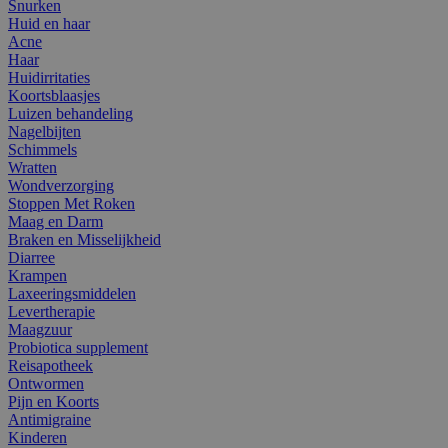
Snurken
Huid en haar
Acne
Haar
Huidirritaties
Koortsblaasjes
Luizen behandeling
Nagelbijten
Schimmels
Wratten
Wondverzorging
Stoppen Met Roken
Maag en Darm
Braken en Misselijkheid
Diarree
Krampen
Laxeeringsmiddelen
Levertherapie
Maagzuur
Probiotica supplement
Reisapotheek
Ontwormen
Pijn en Koorts
Antimigraine
Kinderen