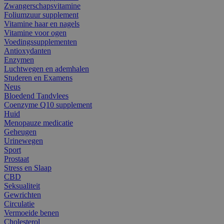
Zwangerschapsvitamine
Foliumzuur supplement
Vitamine haar en nagels
Vitamine voor ogen
Voedingssupplementen
Antioxydanten
Enzymen
Luchtwegen en ademhalen
Studeren en Examens
Neus
Bloedend Tandvlees
Coenzyme Q10 supplement
Huid
Menopauze medicatie
Geheugen
Urinewegen
Sport
Prostaat
Stress en Slaap
CBD
Seksualiteit
Gewrichten
Circulatie
Vermoeide benen
Cholesterol