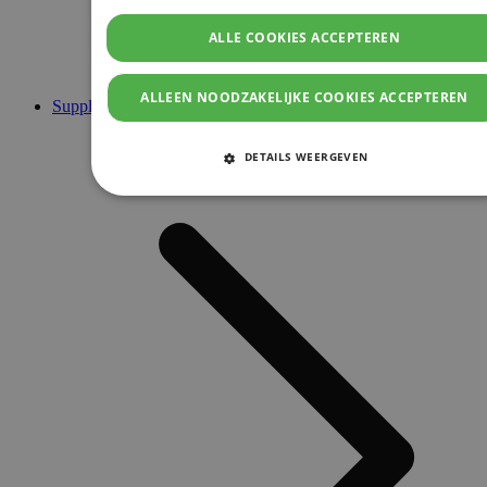
ALLE COOKIES ACCEPTEREN
ALLEEN NOODZAKELIJKE COOKIES ACCEPTEREN
Supplementen
DETAILS WEERGEVEN
STRIKT NOODZAKELIJKE COOKIES
PRESTATIE COOKIES
TARGETING COOKIES
FUNCTIONELE COOKIES
Strikt noodzakelijke cookies
Prestatie cookies