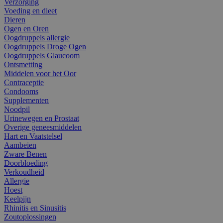
Verzorging
Voeding en dieet
Dieren
Ogen en Oren
Oogdruppels allergie
Oogdruppels Droge Ogen
Oogdruppels Glaucoom
Ontsmetting
Middelen voor het Oor
Contraceptie
Condooms
Supplementen
Noodpil
Urinewegen en Prostaat
Overige geneesmiddelen
Hart en Vaatstelsel
Aambeien
Zware Benen
Doorbloeding
Verkoudheid
Allergie
Hoest
Keelpijn
Rhinitis en Sinusitis
Zoutoplossingen