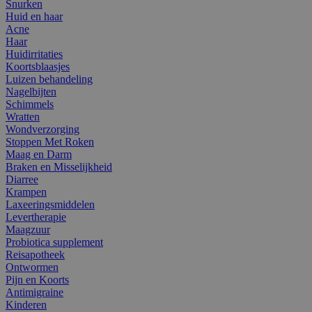
Snurken
Huid en haar
Acne
Haar
Huidirritaties
Koortsblaasjes
Luizen behandeling
Nagelbijten
Schimmels
Wratten
Wondverzorging
Stoppen Met Roken
Maag en Darm
Braken en Misselijkheid
Diarree
Krampen
Laxeeringsmiddelen
Levertherapie
Maagzuur
Probiotica supplement
Reisapotheek
Ontwormen
Pijn en Koorts
Antimigraine
Kinderen