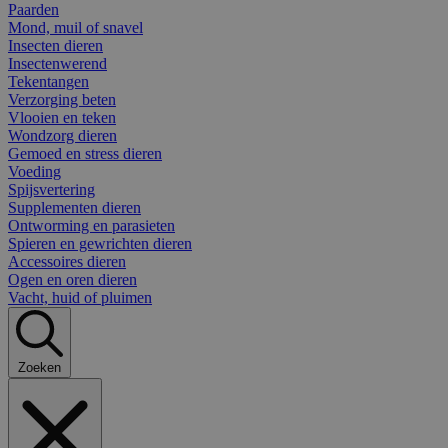
Paarden
Mond, muil of snavel
Insecten dieren
Insectenwerend
Tekentangen
Verzorging beten
Vlooien en teken
Wondzorg dieren
Gemoed en stress dieren
Voeding
Spijsvertering
Supplementen dieren
Ontworming en parasieten
Spieren en gewrichten dieren
Accessoires dieren
Ogen en oren dieren
Vacht, huid of pluimen
Zoeken