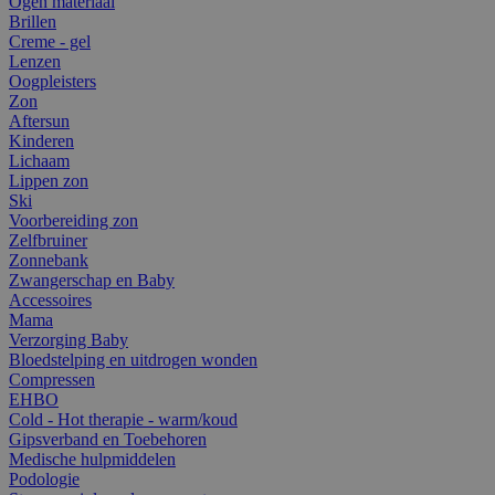
Ogen materiaal
Brillen
Creme - gel
Lenzen
Oogpleisters
Zon
Aftersun
Kinderen
Lichaam
Lippen zon
Ski
Voorbereiding zon
Zelfbruiner
Zonnebank
Zwangerschap en Baby
Accessoires
Mama
Verzorging Baby
Bloedstelping en uitdrogen wonden
Compressen
EHBO
Cold - Hot therapie - warm/koud
Gipsverband en Toebehoren
Medische hulpmiddelen
Podologie