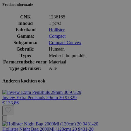
Productinformatie
CNK
1236165
Inhoud
1 pc/st
Fabrikant
Hollister
Gamma:
Compact
Subgamma:
Compact Convex
Gebruik:
Humaan
Type:
Medisch hulpmiddel
Farmaceutische vorm:
Materiaal
Type gebruiker:
Alle
Anderen kochten ook
Inview Extra Penishuls 29mm 30 97329
€ 133,86
Hollister Night Bag 2000Ml (120cm) 20 9431-20