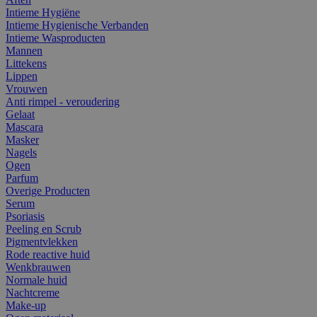
Intieme Hygiëne
Intieme Hygienische Verbanden
Intieme Wasproducten
Mannen
Littekens
Lippen
Vrouwen
Anti rimpel - veroudering
Gelaat
Mascara
Masker
Nagels
Ogen
Parfum
Overige Producten
Serum
Psoriasis
Peeling en Scrub
Pigmentvlekken
Rode reactive huid
Wenkbrauwen
Normale huid
Nachtcreme
Make-up