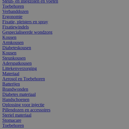
Steun- en inlegzolen en voeten
Toebehoren
Verbanddozen
Ergonomie
Fixatie, pleisters en spray
Fixatiewindels
Gespecialiseerde wondzorg
Kousen
Armkousen
Diabeteskousen
Kousen
Steunkousen
Aderspatkousen
Littekenverzorging
Materiaal
Aerosol en Toebehoren
Batterijen
Brandwonden
Diabetes materiaal
Handschoenen
Oplossing voor injectie
Pillendozen en accessoires
Steriel materiaal
Stomacare
Toebehoren