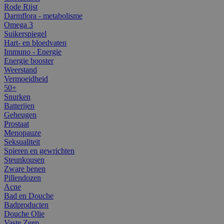
Rode Rijst
Darmflora - metabolisme
Omega 3
Suikerspiegel
Hart- en bloedvaten
Immuno - Energie
Energie booster
Weerstand
Vermoeidheid
50+
Snurken
Batterijen
Geheugen
Prostaat
Menopauze
Seksualiteit
Spieren en gewrichten
Steunkousen
Zware benen
Pillendozen
Acne
Bad en Douche
Badproducten
Douche Olie
Vaste Zeep