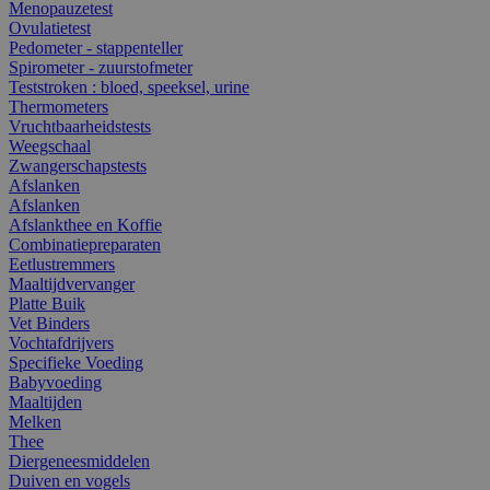
Menopauzetest
Ovulatietest
Pedometer - stappenteller
Spirometer - zuurstofmeter
Teststroken : bloed, speeksel, urine
Thermometers
Vruchtbaarheidstests
Weegschaal
Zwangerschapstests
Afslanken
Afslanken
Afslankthee en Koffie
Combinatiepreparaten
Eetlustremmers
Maaltijdvervanger
Platte Buik
Vet Binders
Vochtafdrijvers
Specifieke Voeding
Babyvoeding
Maaltijden
Melken
Thee
Diergeneesmiddelen
Duiven en vogels