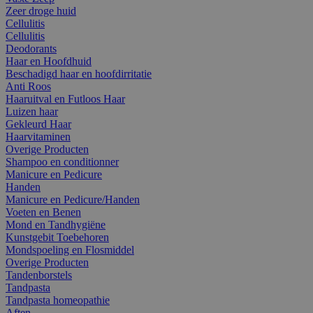
Zeer droge huid
Cellulitis
Cellulitis
Deodorants
Haar en Hoofdhuid
Beschadigd haar en hoofdirritatie
Anti Roos
Haaruitval en Futloos Haar
Luizen haar
Gekleurd Haar
Haarvitaminen
Overige Producten
Shampoo en conditionner
Manicure en Pedicure
Handen
Manicure en Pedicure/Handen
Voeten en Benen
Mond en Tandhygiëne
Kunstgebit Toebehoren
Mondspoeling en Flosmiddel
Overige Producten
Tandenborstels
Tandpasta
Tandpasta homeopathie
Aften