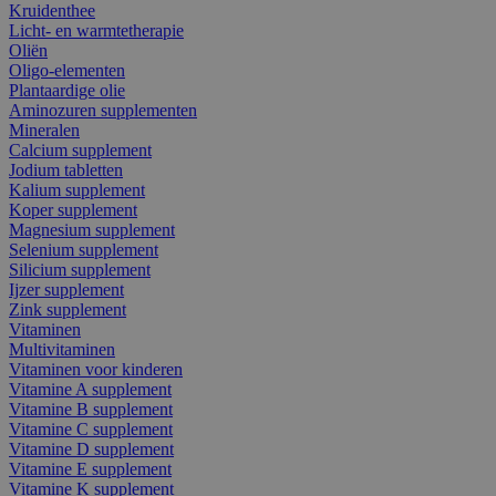
Kruidenthee
Licht- en warmtetherapie
Oliën
Oligo-elementen
Plantaardige olie
Aminozuren supplementen
Mineralen
Calcium supplement
Jodium tabletten
Kalium supplement
Koper supplement
Magnesium supplement
Selenium supplement
Silicium supplement
Ijzer supplement
Zink supplement
Vitaminen
Multivitaminen
Vitaminen voor kinderen
Vitamine A supplement
Vitamine B supplement
Vitamine C supplement
Vitamine D supplement
Vitamine E supplement
Vitamine K supplement