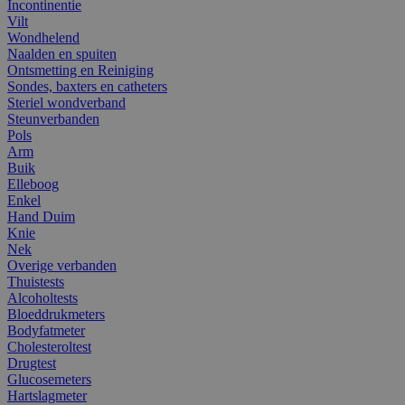
Incontinentie
Vilt
Wondhelend
Naalden en spuiten
Ontsmetting en Reiniging
Sondes, baxters en catheters
Steriel wondverband
Steunverbanden
Pols
Arm
Buik
Elleboog
Enkel
Hand Duim
Knie
Nek
Overige verbanden
Thuistests
Alcoholtests
Bloeddrukmeters
Bodyfatmeter
Cholesteroltest
Drugtest
Glucosemeters
Hartslagmeter