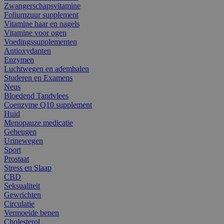
Zwangerschapsvitamine
Foliumzuur supplement
Vitamine haar en nagels
Vitamine voor ogen
Voedingssupplementen
Antioxydanten
Enzymen
Luchtwegen en ademhalen
Studeren en Examens
Neus
Bloedend Tandvlees
Coenzyme Q10 supplement
Huid
Menopauze medicatie
Geheugen
Urinewegen
Sport
Prostaat
Stress en Slaap
CBD
Seksualiteit
Gewrichten
Circulatie
Vermoeide benen
Cholesterol