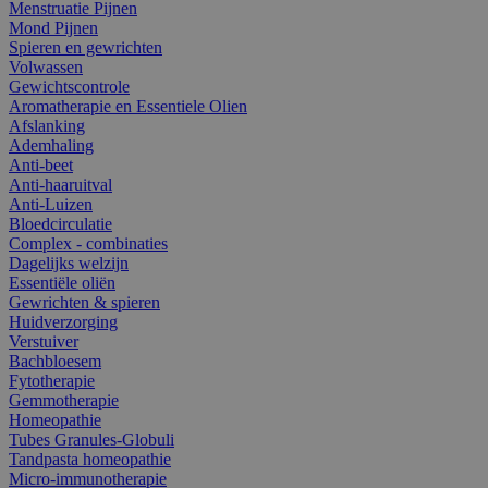
Menstruatie Pijnen
Mond Pijnen
Spieren en gewrichten
Volwassen
Gewichtscontrole
Aromatherapie en Essentiele Olien
Afslanking
Ademhaling
Anti-beet
Anti-haaruitval
Anti-Luizen
Bloedcirculatie
Complex - combinaties
Dagelijks welzijn
Essentiële oliën
Gewrichten & spieren
Huidverzorging
Verstuiver
Bachbloesem
Fytotherapie
Gemmotherapie
Homeopathie
Tubes Granules-Globuli
Tandpasta homeopathie
Micro-immunotherapie