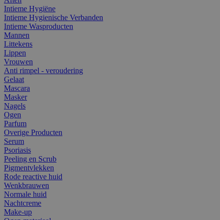
Intieme Hygiëne
Intieme Hygienische Verbanden
Intieme Wasproducten
Mannen
Littekens
Lippen
Vrouwen
Anti rimpel - veroudering
Gelaat
Mascara
Masker
Nagels
Ogen
Parfum
Overige Producten
Serum
Psoriasis
Peeling en Scrub
Pigmentvlekken
Rode reactive huid
Wenkbrauwen
Normale huid
Nachtcreme
Make-up