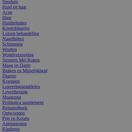
Snurken
Huid en haar
Acne
Haar
Huidirritaties
Koortsblaasjes
Luizen behandeling
Nagelbijten
Schimmels
Wratten
Wondverzorging
Stoppen Met Roken
Maag en Darm
Braken en Misselijkheid
Diarree
Krampen
Laxeeringsmiddelen
Levertherapie
Maagzuur
Probiotica supplement
Reisapotheek
Ontwormen
Pijn en Koorts
Antimigraine
Kinderen