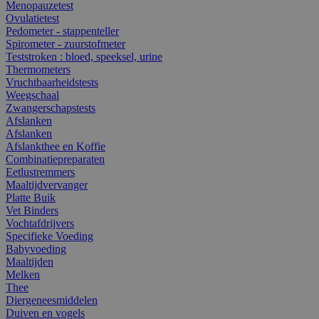
Menopauzetest
Ovulatietest
Pedometer - stappenteller
Spirometer - zuurstofmeter
Teststroken : bloed, speeksel, urine
Thermometers
Vruchtbaarheidstests
Weegschaal
Zwangerschapstests
Afslanken
Afslanken
Afslankthee en Koffie
Combinatiepreparaten
Eetlustremmers
Maaltijdvervanger
Platte Buik
Vet Binders
Vochtafdrijvers
Specifieke Voeding
Babyvoeding
Maaltijden
Melken
Thee
Diergeneesmiddelen
Duiven en vogels