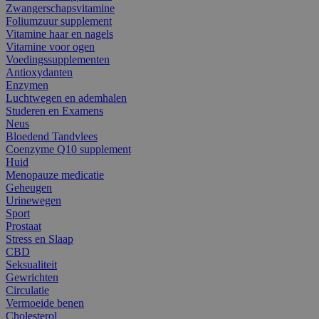
Zwangerschapsvitamine
Foliumzuur supplement
Vitamine haar en nagels
Vitamine voor ogen
Voedingssupplementen
Antioxydanten
Enzymen
Luchtwegen en ademhalen
Studeren en Examens
Neus
Bloedend Tandvlees
Coenzyme Q10 supplement
Huid
Menopauze medicatie
Geheugen
Urinewegen
Sport
Prostaat
Stress en Slaap
CBD
Seksualiteit
Gewrichten
Circulatie
Vermoeide benen
Cholesterol