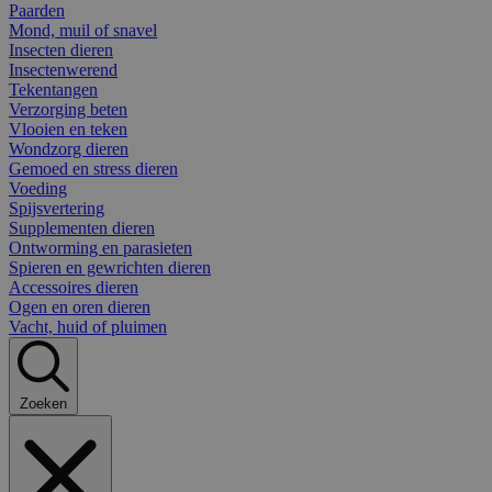
Paarden
Mond, muil of snavel
Insecten dieren
Insectenwerend
Tekentangen
Verzorging beten
Vlooien en teken
Wondzorg dieren
Gemoed en stress dieren
Voeding
Spijsvertering
Supplementen dieren
Ontworming en parasieten
Spieren en gewrichten dieren
Accessoires dieren
Ogen en oren dieren
Vacht, huid of pluimen
Zoeken