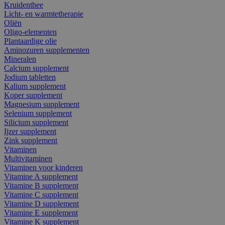
Kruidenthee
Licht- en warmtetherapie
Oliën
Oligo-elementen
Plantaardige olie
Aminozuren supplementen
Mineralen
Calcium supplement
Jodium tabletten
Kalium supplement
Koper supplement
Magnesium supplement
Selenium supplement
Silicium supplement
Ijzer supplement
Zink supplement
Vitaminen
Multivitaminen
Vitaminen voor kinderen
Vitamine A supplement
Vitamine B supplement
Vitamine C supplement
Vitamine D supplement
Vitamine E supplement
Vitamine K supplement