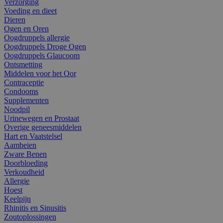
Verzorging
Voeding en dieet
Dieren
Ogen en Oren
Oogdruppels allergie
Oogdruppels Droge Ogen
Oogdruppels Glaucoom
Ontsmetting
Middelen voor het Oor
Contraceptie
Condooms
Supplementen
Noodpil
Urinewegen en Prostaat
Overige geneesmiddelen
Hart en Vaatstelsel
Aambeien
Zware Benen
Doorbloeding
Verkoudheid
Allergie
Hoest
Keelpijn
Rhinitis en Sinusitis
Zoutoplossingen