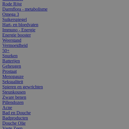
Rode Rijst
Darmflora - metabolisme
Omega 3
Suikerspiegel
Hart- en bloedvaten
Immuno - Energie
Energie booster
Weerstand
Vermoeidheid
50+
Snurken
Batterijen
Geheugen
Prostaat
Menopauze
Seksualiteit
Spieren en gewrichten
Steunkousen
Zware benen
Pillendozen
Acne
Bad en Douche
Badproducten
Douche Olie
Vaste Zeep