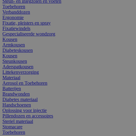
Steun- en inlegzolen en voeten
Toebehoren
Verbanddozen
Ergonomie
Fixatie, pleisters en spray
Fixatiewindels
Gespecialiseerde wondzorg
Kousen
Armkousen
Diabeteskousen
Kousen
Steunkousen
Aderspatkousen
Littekenverzorging
Materiaal
Aerosol en Toebehoren
Batterijen
Brandwonden
Diabetes materiaal
Handschoenen
Oplossing voor injectie
Pillendozen en accessoires
Steriel materiaal
Stomacare
Toebehoren