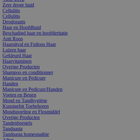
Zeer droge huid
Cellulitis
Cellulitis
Deodorants
Haar en Hoofdhuid
Beschadigd haar en hoofdirritatie
Anti Roos
Haaruitval en Futloos Haar
Luizen haar
Gekleurd Haar
Haarvitaminen
Overige Producten
Shampoo en conditionner
Manicure en Pedicure
Handen
Manicure en Pedicure/Handen
Voeten en Benen
Mond en Tandhygiëne
Kunstgebit Toebehoren
Mondspoeling en Flosmiddel
Overige Producten
Tandenborstels
Tandpasta
Tandpasta homeopathie
Aften