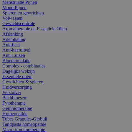
Menstruatie Pijnen
Mond Pijnen
Spieren en gewrichten
Volwassen
Gewichtscontrole
Aromatherapie en Essentiele Olien
Afslanking
Ademhaling
Anti-beet
Anti-haaruitval
Anti-Luizen
Bloedcirculatie
Complex - combinaties
Dagelijks welzijn
Essentiële oliën
Gewrichten & spieren
Huidverzorging
Verstuiver
Bachbloesem
Fytotherapie
Gemmotherapie
Homeopathie
Tubes Granules-Globuli
Tandpasta homeopathie
Micro-immunotherapie