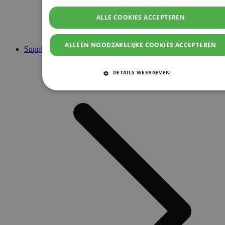
ALLE COOKIES ACCEPTEREN
ALLEEN NOODZAKELIJKE COOKIES ACCEPTEREN
Supplementen
DETAILS WEERGEVEN
STRIKT NOODZAKELIJKE COOKIES
PRESTATIE COOKIES
TARGETING COOKIES
FUNCTIONELE COOKIES
Strikt noodzakelijke cookies
Prestatie cookies