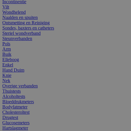
Incontinentie
Vilt
Wondhelend
Naalden en spuiten
Ontsmetting en Reiniging
Sondes, baxters en catheters
Steriel wondverband
Steunverbanden
Pols
Arm
Buik
Elleboog
Enkel
Hand Duim
Knie
Nek
Overige verbanden
Thuistests
Alcoholtests
Bloeddrukmeters
Bodyfatmeter
Cholesteroltest
Drugtest
Glucosemeters
Hartslagmeter