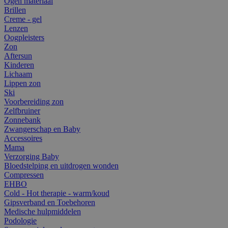
Ogen materiaal
Brillen
Creme - gel
Lenzen
Oogpleisters
Zon
Aftersun
Kinderen
Lichaam
Lippen zon
Ski
Voorbereiding zon
Zelfbruiner
Zonnebank
Zwangerschap en Baby
Accessoires
Mama
Verzorging Baby
Bloedstelping en uitdrogen wonden
Compressen
EHBO
Cold - Hot therapie - warm/koud
Gipsverband en Toebehoren
Medische hulpmiddelen
Podologie