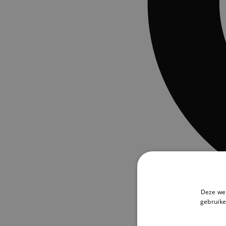
Deze web
gebruike