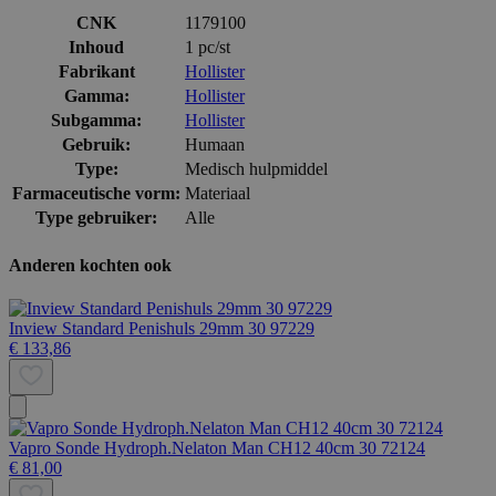
CNK
1179100
Inhoud
1 pc/st
Fabrikant
Hollister
Gamma:
Hollister
Subgamma:
Hollister
Gebruik:
Humaan
Type:
Medisch hulpmiddel
Farmaceutische vorm:
Materiaal
Type gebruiker:
Alle
Anderen kochten ook
Inview Standard Penishuls 29mm 30 97229
€ 133,86
Vapro Sonde Hydroph.Nelaton Man CH12 40cm 30 72124
€ 81,00