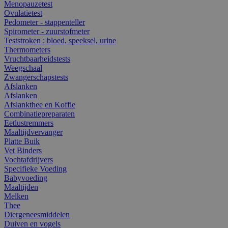
Menopauzetest
Ovulatietest
Pedometer - stappenteller
Spirometer - zuurstofmeter
Teststroken : bloed, speeksel, urine
Thermometers
Vruchtbaarheidstests
Weegschaal
Zwangerschapstests
Afslanken
Afslanken
Afslankthee en Koffie
Combinatiepreparaten
Eetlustremmers
Maaltijdvervanger
Platte Buik
Vet Binders
Vochtafdrijvers
Specifieke Voeding
Babyvoeding
Maaltijden
Melken
Thee
Diergeneesmiddelen
Duiven en vogels