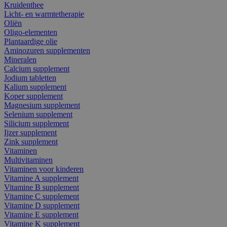
Kruidenthee
Licht- en warmtetherapie
Oliën
Oligo-elementen
Plantaardige olie
Aminozuren supplementen
Mineralen
Calcium supplement
Jodium tabletten
Kalium supplement
Koper supplement
Magnesium supplement
Selenium supplement
Silicium supplement
Ijzer supplement
Zink supplement
Vitaminen
Multivitaminen
Vitaminen voor kinderen
Vitamine A supplement
Vitamine B supplement
Vitamine C supplement
Vitamine D supplement
Vitamine E supplement
Vitamine K supplement