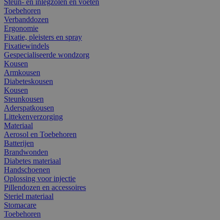
Steun- en inlegzolen en voeten
Toebehoren
Verbanddozen
Ergonomie
Fixatie, pleisters en spray
Fixatiewindels
Gespecialiseerde wondzorg
Kousen
Armkousen
Diabeteskousen
Kousen
Steunkousen
Aderspatkousen
Littekenverzorging
Materiaal
Aerosol en Toebehoren
Batterijen
Brandwonden
Diabetes materiaal
Handschoenen
Oplossing voor injectie
Pillendozen en accessoires
Steriel materiaal
Stomacare
Toebehoren