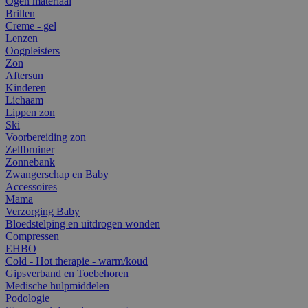
Ogen materiaal
Brillen
Creme - gel
Lenzen
Oogpleisters
Zon
Aftersun
Kinderen
Lichaam
Lippen zon
Ski
Voorbereiding zon
Zelfbruiner
Zonnebank
Zwangerschap en Baby
Accessoires
Mama
Verzorging Baby
Bloedstelping en uitdrogen wonden
Compressen
EHBO
Cold - Hot therapie - warm/koud
Gipsverband en Toebehoren
Medische hulpmiddelen
Podologie