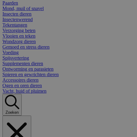
Paarden
Mond, muil of snavel
Insecten dieren
Insectenwerend
Tekentangen
Verzorging beten
Vlooien en teken
Wondzorg dieren
Gemoed en stress dieren
Voeding
Spijsvertering
Supplementen dieren
Ontworming en parasieten
Spieren en gewrichten dieren
Accessoires dieren
Ogen en oren dieren
Vacht, huid of pluimen
Zoeken