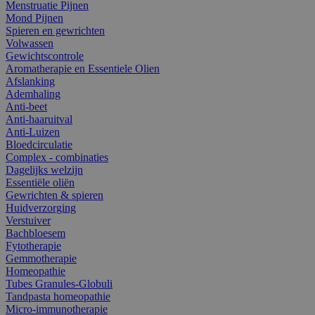
Menstruatie Pijnen
Mond Pijnen
Spieren en gewrichten
Volwassen
Gewichtscontrole
Aromatherapie en Essentiele Olien
Afslanking
Ademhaling
Anti-beet
Anti-haaruitval
Anti-Luizen
Bloedcirculatie
Complex - combinaties
Dagelijks welzijn
Essentiële oliën
Gewrichten & spieren
Huidverzorging
Verstuiver
Bachbloesem
Fytotherapie
Gemmotherapie
Homeopathie
Tubes Granules-Globuli
Tandpasta homeopathie
Micro-immunotherapie