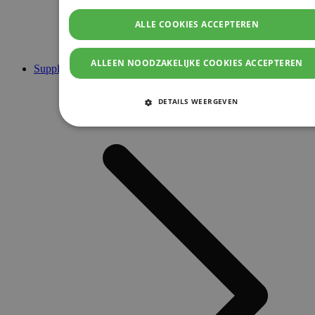
ALLE COOKIES ACCEPTEREN
ALLEEN NOODZAKELIJKE COOKIES ACCEPTEREN
Supplementen
DETAILS WEERGEVEN
STRIKT NOODZAKELIJKE COOKIES
PRESTATIE COOKIES
TARGETING COOKIES
FUNCTIONELE COOKIES
Strikt noodzakelijke cookies
Prestatie cookies