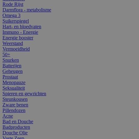
Rode Rijst
Darmflora - metabolisme
Omega 3
Suikerspiegel
Hart- en bloedvaten
Immuno - Energie
Energie booster
Weerstand
Vermoeidheid
50+
Snurken
Batterijen
Geheugen
Prostaat
Menopauze
Seksualiteit
Spieren en gewrichten
Steunkousen
Zware benen
Pillendozen
Acne
Bad en Douche
Badproducten
Douche Olie
Vaste Zeep