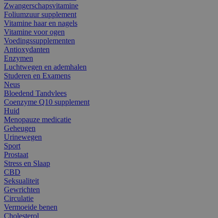
Zwangerschapsvitamine
Foliumzuur supplement
Vitamine haar en nagels
Vitamine voor ogen
Voedingssupplementen
Antioxydanten
Enzymen
Luchtwegen en ademhalen
Studeren en Examens
Neus
Bloedend Tandvlees
Coenzyme Q10 supplement
Huid
Menopauze medicatie
Geheugen
Urinewegen
Sport
Prostaat
Stress en Slaap
CBD
Seksualiteit
Gewrichten
Circulatie
Vermoeide benen
Cholesterol