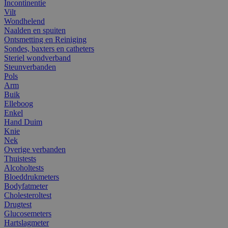
Incontinentie
Vilt
Wondhelend
Naalden en spuiten
Ontsmetting en Reiniging
Sondes, baxters en catheters
Steriel wondverband
Steunverbanden
Pols
Arm
Buik
Elleboog
Enkel
Hand Duim
Knie
Nek
Overige verbanden
Thuistests
Alcoholtests
Bloeddrukmeters
Bodyfatmeter
Cholesteroltest
Drugtest
Glucosemeters
Hartslagmeter