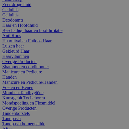
Zeer droge huid
Cellulitis
Cellulitis
Deodorants
Haar en Hoofdhuid
Beschadigd haar en hoofdirritatie
Anti Roos
Haaruitval en Futloos Haar
Luizen haar
Gekleurd Haar
Haarvitaminen
Overige Producten
Shampoo en conditionner
Manicure en Pedicure
Handen
Manicure en Pedicure/Handen
Voeten en Benen
Mond en Tandhygiëne
Kunstgebit Toebehoren
Mondspoeling en Flosmiddel
Overige Producten
Tandenborstels
Tandpasta
Tandpasta homeopathie
Aften