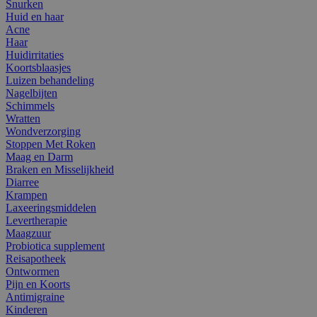
Snurken
Huid en haar
Acne
Haar
Huidirritaties
Koortsblaasjes
Luizen behandeling
Nagelbijten
Schimmels
Wratten
Wondverzorging
Stoppen Met Roken
Maag en Darm
Braken en Misselijkheid
Diarree
Krampen
Laxeeringsmiddelen
Levertherapie
Maagzuur
Probiotica supplement
Reisapotheek
Ontwormen
Pijn en Koorts
Antimigraine
Kinderen