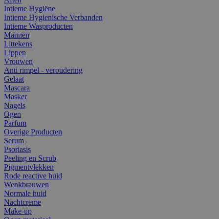
Intieme Hygiëne
Intieme Hygienische Verbanden
Intieme Wasproducten
Mannen
Littekens
Lippen
Vrouwen
Anti rimpel - veroudering
Gelaat
Mascara
Masker
Nagels
Ogen
Parfum
Overige Producten
Serum
Psoriasis
Peeling en Scrub
Pigmentvlekken
Rode reactive huid
Wenkbrauwen
Normale huid
Nachtcreme
Make-up