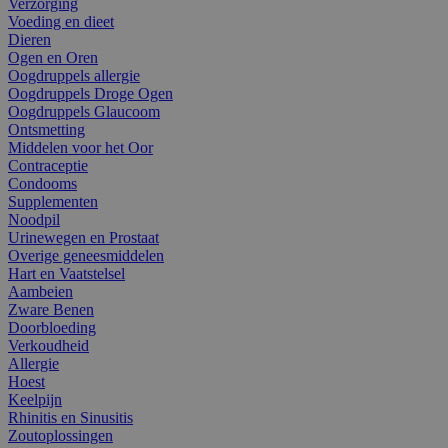
Verzorging
Voeding en dieet
Dieren
Ogen en Oren
Oogdruppels allergie
Oogdruppels Droge Ogen
Oogdruppels Glaucoom
Ontsmetting
Middelen voor het Oor
Contraceptie
Condooms
Supplementen
Noodpil
Urinewegen en Prostaat
Overige geneesmiddelen
Hart en Vaatstelsel
Aambeien
Zware Benen
Doorbloeding
Verkoudheid
Allergie
Hoest
Keelpijn
Rhinitis en Sinusitis
Zoutoplossingen