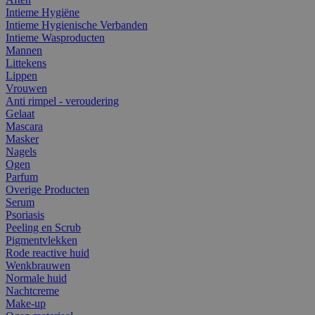
Intieme Hygiëne
Intieme Hygienische Verbanden
Intieme Wasproducten
Mannen
Littekens
Lippen
Vrouwen
Anti rimpel - veroudering
Gelaat
Mascara
Masker
Nagels
Ogen
Parfum
Overige Producten
Serum
Psoriasis
Peeling en Scrub
Pigmentvlekken
Rode reactive huid
Wenkbrauwen
Normale huid
Nachtcreme
Make-up