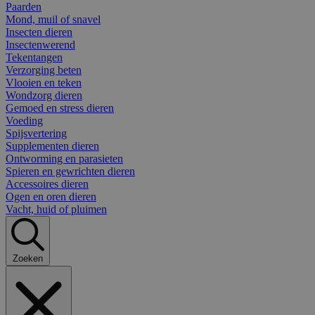
Paarden
Mond, muil of snavel
Insecten dieren
Insectenwerend
Tekentangen
Verzorging beten
Vlooien en teken
Wondzorg dieren
Gemoed en stress dieren
Voeding
Spijsvertering
Supplementen dieren
Ontworming en parasieten
Spieren en gewrichten dieren
Accessoires dieren
Ogen en oren dieren
Vacht, huid of pluimen
Zoeken