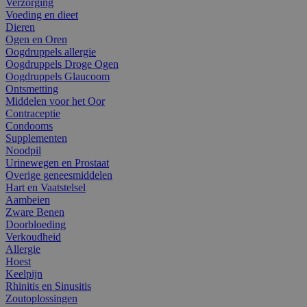
Verzorging
Voeding en dieet
Dieren
Ogen en Oren
Oogdruppels allergie
Oogdruppels Droge Ogen
Oogdruppels Glaucoom
Ontsmetting
Middelen voor het Oor
Contraceptie
Condooms
Supplementen
Noodpil
Urinewegen en Prostaat
Overige geneesmiddelen
Hart en Vaatstelsel
Aambeien
Zware Benen
Doorbloeding
Verkoudheid
Allergie
Hoest
Keelpijn
Rhinitis en Sinusitis
Zoutoplossingen