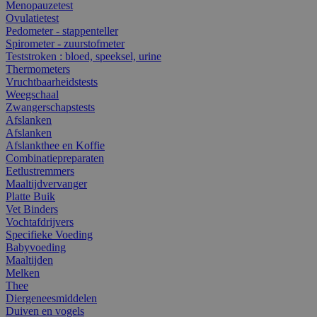
Menopauzetest
Ovulatietest
Pedometer - stappenteller
Spirometer - zuurstofmeter
Teststroken : bloed, speeksel, urine
Thermometers
Vruchtbaarheidstests
Weegschaal
Zwangerschapstests
Afslanken
Afslanken
Afslankthee en Koffie
Combinatiepreparaten
Eetlustremmers
Maaltijdvervanger
Platte Buik
Vet Binders
Vochtafdrijvers
Specifieke Voeding
Babyvoeding
Maaltijden
Melken
Thee
Diergeneesmiddelen
Duiven en vogels