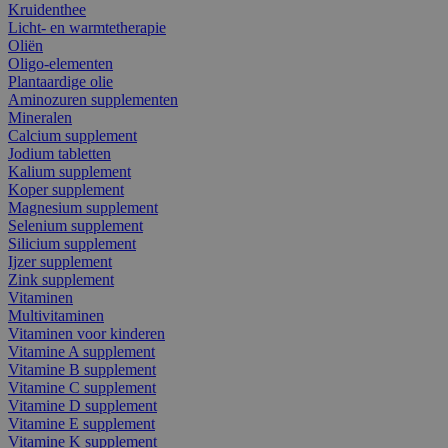
Kruidenthee
Licht- en warmtetherapie
Oliën
Oligo-elementen
Plantaardige olie
Aminozuren supplementen
Mineralen
Calcium supplement
Jodium tabletten
Kalium supplement
Koper supplement
Magnesium supplement
Selenium supplement
Silicium supplement
Ijzer supplement
Zink supplement
Vitaminen
Multivitaminen
Vitaminen voor kinderen
Vitamine A supplement
Vitamine B supplement
Vitamine C supplement
Vitamine D supplement
Vitamine E supplement
Vitamine K supplement