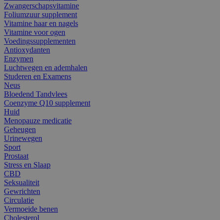
Zwangerschapsvitamine
Foliumzuur supplement
Vitamine haar en nagels
Vitamine voor ogen
Voedingssupplementen
Antioxydanten
Enzymen
Luchtwegen en ademhalen
Studeren en Examens
Neus
Bloedend Tandvlees
Coenzyme Q10 supplement
Huid
Menopauze medicatie
Geheugen
Urinewegen
Sport
Prostaat
Stress en Slaap
CBD
Seksualiteit
Gewrichten
Circulatie
Vermoeide benen
Cholesterol