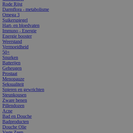
Rode Rijst
Darmflora - metabolisme
Omega 3
Suikerspiegel
Hart- en bloedvaten
Immuno - Energie
Energie booster
Weerstand
Vermoeidheid
50+
Snurken
Batterijen
Geheugen
Prostaat
Menopauze
Seksualiteit
Spieren en gewrichten
Steunkousen
Zware benen
Pillendozen
Acne
Bad en Douche
Badproducten
Douche Olie
Vaste Zeep