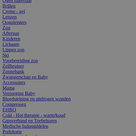
Ogen materiaal
Brillen
Creme - gel
Lenzen
Oogpleisters
Zon
Aftersun
Kinderen
Lichaam
Lippen zon
Ski
Voorbereiding zon
Zelfbruiner
Zonnebank
Zwangerschap en Baby
Accessoires
Mama
Verzorging Baby
Bloedstelping en uitdrogen wonden
Compressen
EHBO
Cold - Hot therapie - warm/koud
Gipsverband en Toebehoren
Medische hulpmiddelen
Podologie