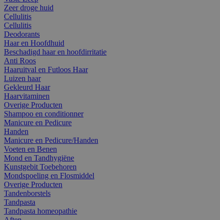
Zeer droge huid
Cellulitis
Cellulitis
Deodorants
Haar en Hoofdhuid
Beschadigd haar en hoofdirritatie
Anti Roos
Haaruitval en Futloos Haar
Luizen haar
Gekleurd Haar
Haarvitaminen
Overige Producten
Shampoo en conditionner
Manicure en Pedicure
Handen
Manicure en Pedicure/Handen
Voeten en Benen
Mond en Tandhygiëne
Kunstgebit Toebehoren
Mondspoeling en Flosmiddel
Overige Producten
Tandenborstels
Tandpasta
Tandpasta homeopathie
Aften