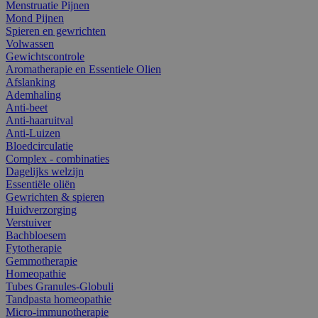
Menstruatie Pijnen
Mond Pijnen
Spieren en gewrichten
Volwassen
Gewichtscontrole
Aromatherapie en Essentiele Olien
Afslanking
Ademhaling
Anti-beet
Anti-haaruitval
Anti-Luizen
Bloedcirculatie
Complex - combinaties
Dagelijks welzijn
Essentiële oliën
Gewrichten & spieren
Huidverzorging
Verstuiver
Bachbloesem
Fytotherapie
Gemmotherapie
Homeopathie
Tubes Granules-Globuli
Tandpasta homeopathie
Micro-immunotherapie