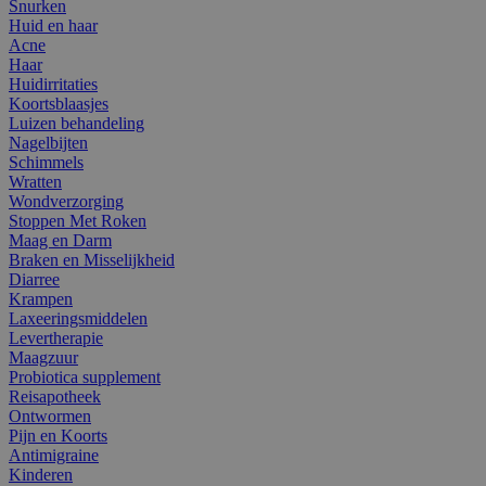
Snurken
Huid en haar
Acne
Haar
Huidirritaties
Koortsblaasjes
Luizen behandeling
Nagelbijten
Schimmels
Wratten
Wondverzorging
Stoppen Met Roken
Maag en Darm
Braken en Misselijkheid
Diarree
Krampen
Laxeeringsmiddelen
Levertherapie
Maagzuur
Probiotica supplement
Reisapotheek
Ontwormen
Pijn en Koorts
Antimigraine
Kinderen