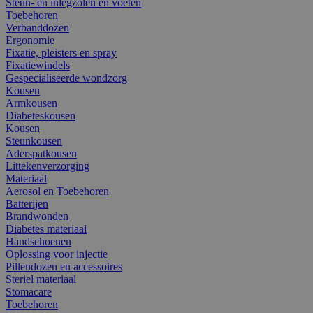
Steun- en inlegzolen en voeten
Toebehoren
Verbanddozen
Ergonomie
Fixatie, pleisters en spray
Fixatiewindels
Gespecialiseerde wondzorg
Kousen
Armkousen
Diabeteskousen
Kousen
Steunkousen
Aderspatkousen
Littekenverzorging
Materiaal
Aerosol en Toebehoren
Batterijen
Brandwonden
Diabetes materiaal
Handschoenen
Oplossing voor injectie
Pillendozen en accessoires
Steriel materiaal
Stomacare
Toebehoren