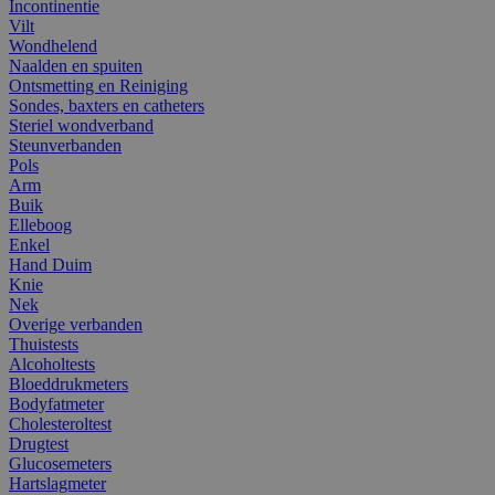
Incontinentie
Vilt
Wondhelend
Naalden en spuiten
Ontsmetting en Reiniging
Sondes, baxters en catheters
Steriel wondverband
Steunverbanden
Pols
Arm
Buik
Elleboog
Enkel
Hand Duim
Knie
Nek
Overige verbanden
Thuistests
Alcoholtests
Bloeddrukmeters
Bodyfatmeter
Cholesteroltest
Drugtest
Glucosemeters
Hartslagmeter