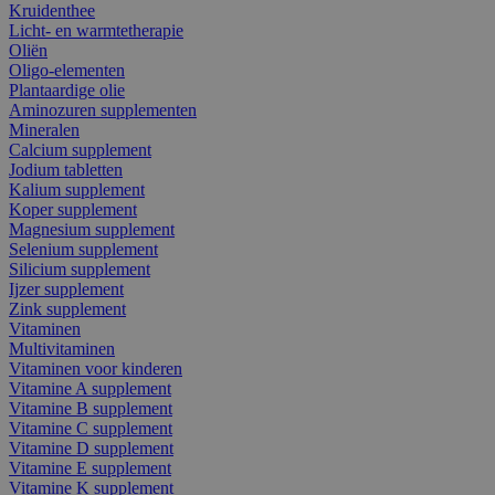
Kruidenthee
Licht- en warmtetherapie
Oliën
Oligo-elementen
Plantaardige olie
Aminozuren supplementen
Mineralen
Calcium supplement
Jodium tabletten
Kalium supplement
Koper supplement
Magnesium supplement
Selenium supplement
Silicium supplement
Ijzer supplement
Zink supplement
Vitaminen
Multivitaminen
Vitaminen voor kinderen
Vitamine A supplement
Vitamine B supplement
Vitamine C supplement
Vitamine D supplement
Vitamine E supplement
Vitamine K supplement