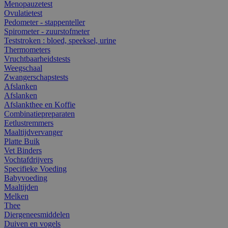
Menopauzetest
Ovulatietest
Pedometer - stappenteller
Spirometer - zuurstofmeter
Teststroken : bloed, speeksel, urine
Thermometers
Vruchtbaarheidstests
Weegschaal
Zwangerschapstests
Afslanken
Afslanken
Afslankthee en Koffie
Combinatiepreparaten
Eetlustremmers
Maaltijdvervanger
Platte Buik
Vet Binders
Vochtafdrijvers
Specifieke Voeding
Babyvoeding
Maaltijden
Melken
Thee
Diergeneesmiddelen
Duiven en vogels