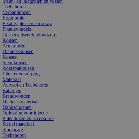
Steun- en inlegzolen en voeten
Toebehoren
Verbanddozen
Ergonomie
Fixatie, pleisters en spray
Fixatiewindels
Gespecialiseerde wondzorg
Kousen
Armkousen
Diabeteskousen
Kousen
Steunkousen
Aderspatkousen
Littekenverzorging
Materiaal
Aerosol en Toebehoren
Batterijen
Brandwonden
Diabetes materiaal
Handschoenen
Oplossing voor injectie
Pillendozen en accessoires
Steriel materiaal
Stomacare
Toebehoren