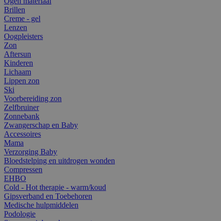
Ogen materiaal
Brillen
Creme - gel
Lenzen
Oogpleisters
Zon
Aftersun
Kinderen
Lichaam
Lippen zon
Ski
Voorbereiding zon
Zelfbruiner
Zonnebank
Zwangerschap en Baby
Accessoires
Mama
Verzorging Baby
Bloedstelping en uitdrogen wonden
Compressen
EHBO
Cold - Hot therapie - warm/koud
Gipsverband en Toebehoren
Medische hulpmiddelen
Podologie