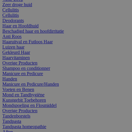
Zeer droge huid
Cellulitis
Cellulitis
Deodorants
Haar en Hoofdhuid
Beschadigd haar en hoofdirritatie
Anti Roos
Haaruitval en Futloos Haar
Luizen haar
Gekleurd Haar
Haarvitaminen
Overige Producten
Shampoo en conditionner
Manicure en Pedicure
Handen
Manicure en Pedicure/Handen
Voeten en Benen
Mond en Tandhygiëne
Kunstgebit Toebehoren
Mondspoeling en Flosmiddel
Overige Producten
Tandenborstels
Tandpasta
Tandpasta homeopathie
Aften