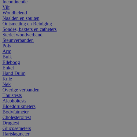
Incontinentie
Vilt
Wondhelend
Naalden en spuiten
Ontsmetting en Reiniging
Sondes, baxters en catheters
Steriel wondverband
Steunverbanden
Pols
Arm
Buik
Elleboog
Enkel
Hand Duim
Knie
Nek
Overige verbanden
Thuistests
Alcoholtests
Bloeddrukmeters
Bodyfatmeter
Cholesteroltest
Drugtest
Glucosemeters
Hartslagmeter