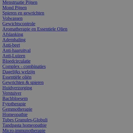
Menstruatie Pijnen
Mond Pijnen
Spieren en gewrichten
Volwassen
Gewichtscontrole
Aromatherapie en Essentiele Olien
Afslanking
Ademhaling
Anti-beet
Anti-haaruitval
Anti-Luizen
Bloedcirculatie
Complex - combinaties
Dagelijks welzijn
Essentiële oliën
Gewrichten & spieren
Huidverzorging
Verstuiver
Bachbloesem
Fytotherapie
Gemmotherapie
Homeopathie
Tubes Granules-Globuli
Tandpasta homeopathie
Micro-immunotherapie