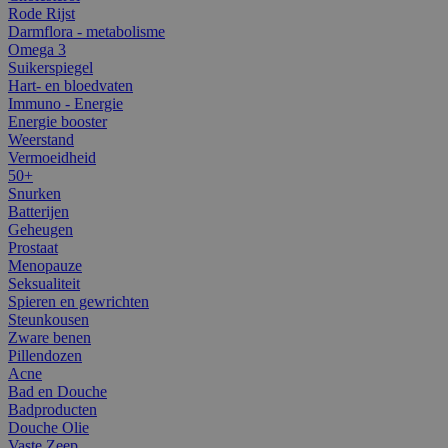
Rode Rijst
Darmflora - metabolisme
Omega 3
Suikerspiegel
Hart- en bloedvaten
Immuno - Energie
Energie booster
Weerstand
Vermoeidheid
50+
Snurken
Batterijen
Geheugen
Prostaat
Menopauze
Seksualiteit
Spieren en gewrichten
Steunkousen
Zware benen
Pillendozen
Acne
Bad en Douche
Badproducten
Douche Olie
Vaste Zeep