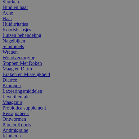
Snurken
Huid en haar
Acne
Haar
Huidirritaties
Koortsblaasjes
Luizen behandeling
Nagelbijten
Schimmels
Wratten
Wondverzorging
Stoppen Met Roken
Maag en Darm
Braken en Misselijkheid
Diarree
Krampen
Laxeeringsmiddelen
Levertherapie
Maagzuur
Probiotica supplement
Reisapotheek
Ontwormen
Pijn en Koorts
Antimigraine
Kinderen