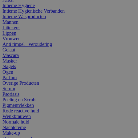
Intieme Hygiëne
Intieme Hygienische Verbanden
Intieme Wasproducten
Mannen
Littekens
Lippen
Vrouwen
Anti rimpel - veroudering
Gelaat
Mascara
Masker
Nagels
Ogen
Parfum
Overige Producten
Serum
Psoriasis
Peeling en Scrub
Pigmentvlekken
Rode reactive huid
Wenkbrauwen
Normale huid
Nachtcreme
Make-up