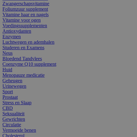
Zwangerschapsvitamine
Foliumzuur supplement
Vitamine haar en nagels
Vitamine voor ogen
Voedingssupplementen
Antioxydanten
Enzymen
Luchtwegen en ademhalen
Studeren en Examens
Neus
Bloedend Tandvlees
Coenzyme Q10 supplement
Huid
Menopauze medicatie
Geheugen
Urinewegen
Sport
Prostaat
Stress en Slaap
CBD
Seksualiteit
Gewrichten
Circulatie
Vermoeide benen
Cholesterol