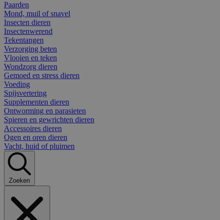
Paarden
Mond, muil of snavel
Insecten dieren
Insectenwerend
Tekentangen
Verzorging beten
Vlooien en teken
Wondzorg dieren
Gemoed en stress dieren
Voeding
Spijsvertering
Supplementen dieren
Ontworming en parasieten
Spieren en gewrichten dieren
Accessoires dieren
Ogen en oren dieren
Vacht, huid of pluimen
Zoeken