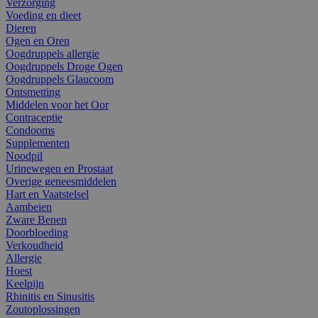
Verzorging
Voeding en dieet
Dieren
Ogen en Oren
Oogdruppels allergie
Oogdruppels Droge Ogen
Oogdruppels Glaucoom
Ontsmetting
Middelen voor het Oor
Contraceptie
Condooms
Supplementen
Noodpil
Urinewegen en Prostaat
Overige geneesmiddelen
Hart en Vaatstelsel
Aambeien
Zware Benen
Doorbloeding
Verkoudheid
Allergie
Hoest
Keelpijn
Rhinitis en Sinusitis
Zoutoplossingen