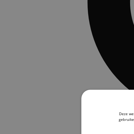
Deze web
gebruike