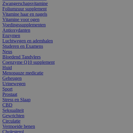
Zwangerschapsvitamine
Foliumzuur supplement
Vitamine haar en nagels
Vitamine voor ogen
Voedingssupplementen
Antioxydanten
Enzymen
Luchtwegen en ademhalen
Studeren en Examens
Neus
Bloedend Tandvlees
Coenzyme Q10 supplement
Huid
Menopauze medicatie
Geheugen
Urinewegen
Sport
Prostaat
Stress en Slaap
CBD
Seksualiteit
Gewrichten
Circulatie
Vermoeide benen
Cholesterol