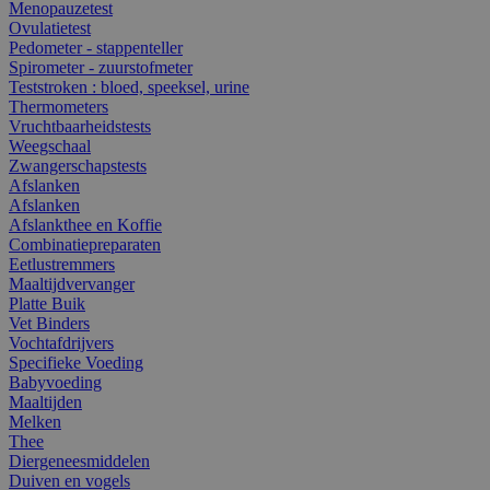
Menopauzetest
Ovulatietest
Pedometer - stappenteller
Spirometer - zuurstofmeter
Teststroken : bloed, speeksel, urine
Thermometers
Vruchtbaarheidstests
Weegschaal
Zwangerschapstests
Afslanken
Afslanken
Afslankthee en Koffie
Combinatiepreparaten
Eetlustremmers
Maaltijdvervanger
Platte Buik
Vet Binders
Vochtafdrijvers
Specifieke Voeding
Babyvoeding
Maaltijden
Melken
Thee
Diergeneesmiddelen
Duiven en vogels