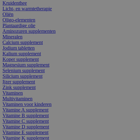
Kruidenthee
Licht- en warmtetherapie
Oliën
Oligo-elementen
Plantaardige olie
Aminozuren supplementen
Mineralen
Calcium supplement
Jodium tabletten
Kalium supplement
Koper supplement
Magnesium supplement
Selenium supplement
Silicium supplement
Ijzer supplement
Zink supplement
Vitaminen
Multivitaminen
Vitaminen voor kinderen
Vitamine A supplement
Vitamine B supplement
Vitamine C supplement
Vitamine D supplement
Vitamine E supplement
Vitamine K supplement