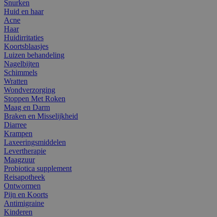
Snurken
Huid en haar
Acne
Haar
Huidirritaties
Koortsblaasjes
Luizen behandeling
Nagelbijten
Schimmels
Wratten
Wondverzorging
Stoppen Met Roken
Maag en Darm
Braken en Misselijkheid
Diarree
Krampen
Laxeeringsmiddelen
Levertherapie
Maagzuur
Probiotica supplement
Reisapotheek
Ontwormen
Pijn en Koorts
Antimigraine
Kinderen