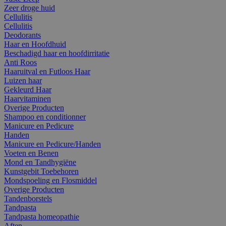
Zeer droge huid
Cellulitis
Cellulitis
Deodorants
Haar en Hoofdhuid
Beschadigd haar en hoofdirritatie
Anti Roos
Haaruitval en Futloos Haar
Luizen haar
Gekleurd Haar
Haarvitaminen
Overige Producten
Shampoo en conditionner
Manicure en Pedicure
Handen
Manicure en Pedicure/Handen
Voeten en Benen
Mond en Tandhygiëne
Kunstgebit Toebehoren
Mondspoeling en Flosmiddel
Overige Producten
Tandenborstels
Tandpasta
Tandpasta homeopathie
Aften