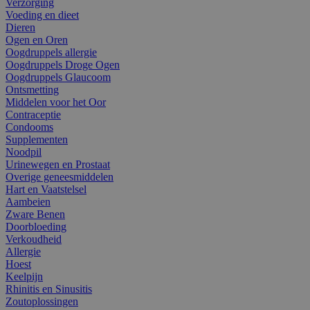
Verzorging
Voeding en dieet
Dieren
Ogen en Oren
Oogdruppels allergie
Oogdruppels Droge Ogen
Oogdruppels Glaucoom
Ontsmetting
Middelen voor het Oor
Contraceptie
Condooms
Supplementen
Noodpil
Urinewegen en Prostaat
Overige geneesmiddelen
Hart en Vaatstelsel
Aambeien
Zware Benen
Doorbloeding
Verkoudheid
Allergie
Hoest
Keelpijn
Rhinitis en Sinusitis
Zoutoplossingen