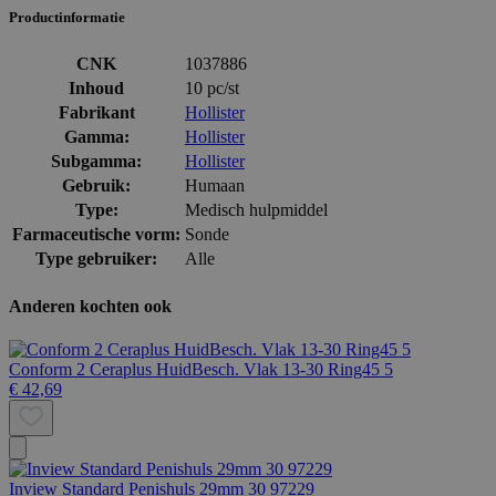
Productinformatie
CNK
1037886
Inhoud
10 pc/st
Fabrikant
Hollister
Gamma:
Hollister
Subgamma:
Hollister
Gebruik:
Humaan
Type:
Medisch hulpmiddel
Farmaceutische vorm:
Sonde
Type gebruiker:
Alle
Anderen kochten ook
Conform 2 Ceraplus HuidBesch. Vlak 13-30 Ring45 5
€ 42,69
Inview Standard Penishuls 29mm 30 97229