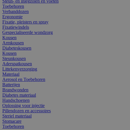
Steun- en inlegzolen en voeten
Toebehoren
Verbanddozen
Ergonomie
Fixatie, pleisters en spray
Fixatiewindels
Gespecialiseerde wondzorg
Kousen
Armkousen
Diabeteskousen
Kousen
Steunkousen
Aderspatkousen
Littekenverzorging
Materiaal
Aerosol en Toebehoren
Batterijen
Brandwonden
Diabetes materiaal
Handschoenen
Oplossing voor injectie
Pillendozen en accessoires
Steriel materiaal
Stomacare
Toebehoren