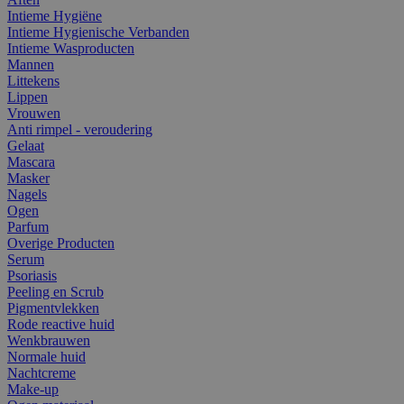
Intieme Hygiëne
Intieme Hygienische Verbanden
Intieme Wasproducten
Mannen
Littekens
Lippen
Vrouwen
Anti rimpel - veroudering
Gelaat
Mascara
Masker
Nagels
Ogen
Parfum
Overige Producten
Serum
Psoriasis
Peeling en Scrub
Pigmentvlekken
Rode reactive huid
Wenkbrauwen
Normale huid
Nachtcreme
Make-up