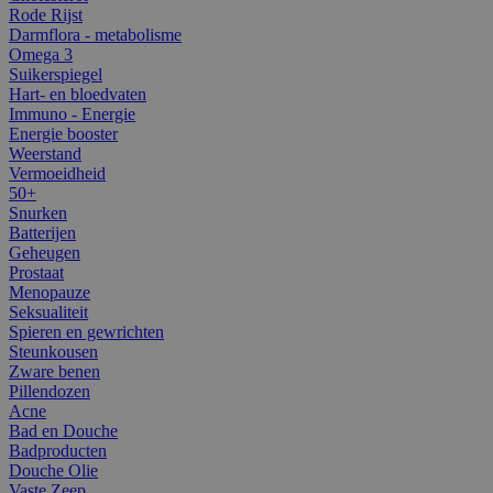
Rode Rijst
Darmflora - metabolisme
Omega 3
Suikerspiegel
Hart- en bloedvaten
Immuno - Energie
Energie booster
Weerstand
Vermoeidheid
50+
Snurken
Batterijen
Geheugen
Prostaat
Menopauze
Seksualiteit
Spieren en gewrichten
Steunkousen
Zware benen
Pillendozen
Acne
Bad en Douche
Badproducten
Douche Olie
Vaste Zeep