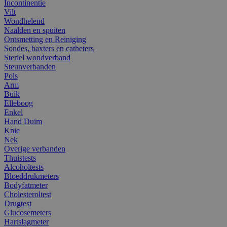
Incontinentie
Vilt
Wondhelend
Naalden en spuiten
Ontsmetting en Reiniging
Sondes, baxters en catheters
Steriel wondverband
Steunverbanden
Pols
Arm
Buik
Elleboog
Enkel
Hand Duim
Knie
Nek
Overige verbanden
Thuistests
Alcoholtests
Bloeddrukmeters
Bodyfatmeter
Cholesteroltest
Drugtest
Glucosemeters
Hartslagmeter