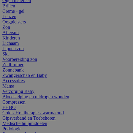
Ogen materiaal
Brillen
Creme - gel
Lenzen
Oogpleisters
Zon
Aftersun
Kinderen
Lichaam
Lippen zon
Ski
Voorbereiding zon
Zelfbruiner
Zonnebank
Zwangerschap en Baby
Accessoires
Mama
Verzorging Baby
Bloedstelping en uitdrogen wonden
Compressen
EHBO
Cold - Hot therapie - warm/koud
Gipsverband en Toebehoren
Medische hulpmiddelen
Podologie