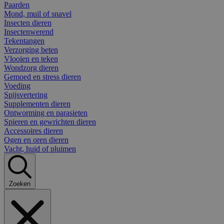
Paarden
Mond, muil of snavel
Insecten dieren
Insectenwerend
Tekentangen
Verzorging beten
Vlooien en teken
Wondzorg dieren
Gemoed en stress dieren
Voeding
Spijsvertering
Supplementen dieren
Ontworming en parasieten
Spieren en gewrichten dieren
Accessoires dieren
Ogen en oren dieren
Vacht, huid of pluimen
Zoeken