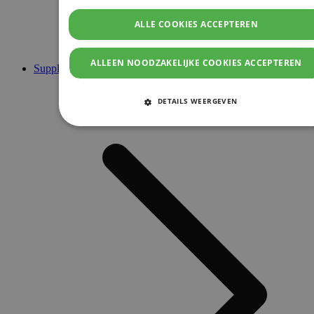
ALLE COOKIES ACCEPTEREN
ALLEEN NOODZAKELIJKE COOKIES ACCEPTEREN
Supplementen
DETAILS WEERGEVEN
STRIKT NOODZAKELIJKE COOKIES
PRESTATIE COOKIES
TARGETING COOKIES
FUNCTIONELE COOKIES
Strikt noodzakelijke cookies
Prestatie cookies