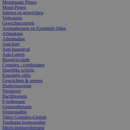
Menstruatie Pijnen
Mond Pijnen
Spieren en gewrichten
Volwassen
Gewichtscontrole
Aromatherapie en Essentiele Olien
Afslanking
Ademhaling
Anti-beet
Anti-haaruitval
Anti-Luizen
Bloedcirculatie
Complex - combinaties
Dagelijks welzijn
Essentiële oliën
Gewrichten & spieren
Huidverzorging
Verstuiver
Bachbloesem
Fytotherapie
Gemmotherapie
Homeopathie
Tubes Granules-Globuli
Tandpasta homeopathie
Micro-immunotherapie