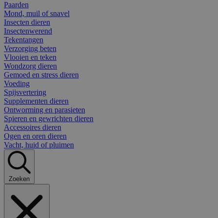
Paarden
Mond, muil of snavel
Insecten dieren
Insectenwerend
Tekentangen
Verzorging beten
Vlooien en teken
Wondzorg dieren
Gemoed en stress dieren
Voeding
Spijsvertering
Supplementen dieren
Ontworming en parasieten
Spieren en gewrichten dieren
Accessoires dieren
Ogen en oren dieren
Vacht, huid of pluimen
Zoeken