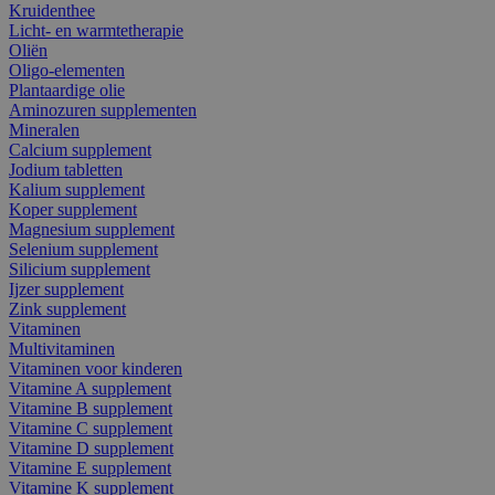
Kruidenthee
Licht- en warmtetherapie
Oliën
Oligo-elementen
Plantaardige olie
Aminozuren supplementen
Mineralen
Calcium supplement
Jodium tabletten
Kalium supplement
Koper supplement
Magnesium supplement
Selenium supplement
Silicium supplement
Ijzer supplement
Zink supplement
Vitaminen
Multivitaminen
Vitaminen voor kinderen
Vitamine A supplement
Vitamine B supplement
Vitamine C supplement
Vitamine D supplement
Vitamine E supplement
Vitamine K supplement