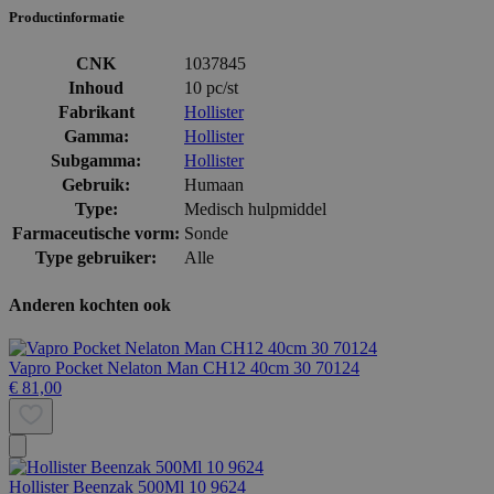
Productinformatie
CNK
1037845
Inhoud
10 pc/st
Fabrikant
Hollister
Gamma:
Hollister
Subgamma:
Hollister
Gebruik:
Humaan
Type:
Medisch hulpmiddel
Farmaceutische vorm:
Sonde
Type gebruiker:
Alle
Anderen kochten ook
Vapro Pocket Nelaton Man CH12 40cm 30 70124
€ 81,00
Hollister Beenzak 500Ml 10 9624