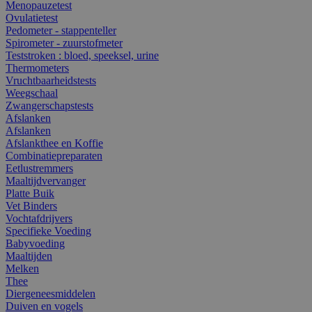
Menopauzetest
Ovulatietest
Pedometer - stappenteller
Spirometer - zuurstofmeter
Teststroken : bloed, speeksel, urine
Thermometers
Vruchtbaarheidstests
Weegschaal
Zwangerschapstests
Afslanken
Afslanken
Afslankthee en Koffie
Combinatiepreparaten
Eetlustremmers
Maaltijdvervanger
Platte Buik
Vet Binders
Vochtafdrijvers
Specifieke Voeding
Babyvoeding
Maaltijden
Melken
Thee
Diergeneesmiddelen
Duiven en vogels