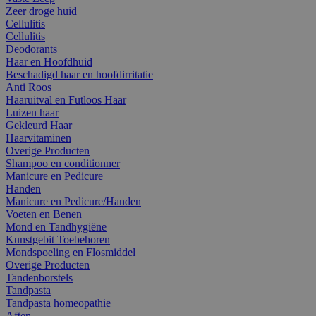
Zeer droge huid
Cellulitis
Cellulitis
Deodorants
Haar en Hoofdhuid
Beschadigd haar en hoofdirritatie
Anti Roos
Haaruitval en Futloos Haar
Luizen haar
Gekleurd Haar
Haarvitaminen
Overige Producten
Shampoo en conditionner
Manicure en Pedicure
Handen
Manicure en Pedicure/Handen
Voeten en Benen
Mond en Tandhygiëne
Kunstgebit Toebehoren
Mondspoeling en Flosmiddel
Overige Producten
Tandenborstels
Tandpasta
Tandpasta homeopathie
Aften