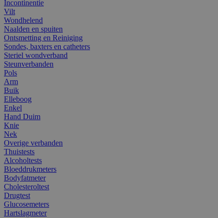
Incontinentie
Vilt
Wondhelend
Naalden en spuiten
Ontsmetting en Reiniging
Sondes, baxters en catheters
Steriel wondverband
Steunverbanden
Pols
Arm
Buik
Elleboog
Enkel
Hand Duim
Knie
Nek
Overige verbanden
Thuistests
Alcoholtests
Bloeddrukmeters
Bodyfatmeter
Cholesteroltest
Drugtest
Glucosemeters
Hartslagmeter