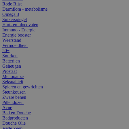
Rode Rijst
Darmflora - metabolisme
Omega 3
Suikerspiegel
Hart- en bloedvaten
Immuno - Energie
Energie booster
Weerstand
Vermoeidheid
50+
Snurken
Batterijen
Geheugen
Prostaat
Menopauze
Seksualiteit
Spieren en gewrichten
Steunkousen
Zware benen
Pillendozen
Acne
Bad en Douche
Badproducten
Douche Olie
Vaste Zeep