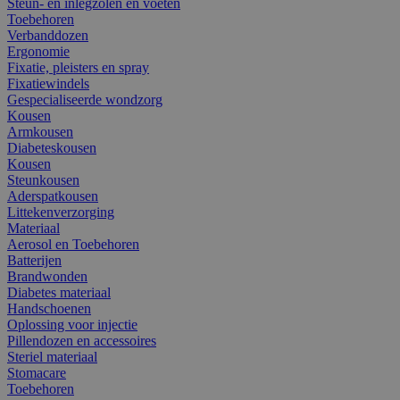
Steun- en inlegzolen en voeten
Toebehoren
Verbanddozen
Ergonomie
Fixatie, pleisters en spray
Fixatiewindels
Gespecialiseerde wondzorg
Kousen
Armkousen
Diabeteskousen
Kousen
Steunkousen
Aderspatkousen
Littekenverzorging
Materiaal
Aerosol en Toebehoren
Batterijen
Brandwonden
Diabetes materiaal
Handschoenen
Oplossing voor injectie
Pillendozen en accessoires
Steriel materiaal
Stomacare
Toebehoren