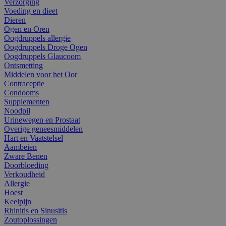
Verzorging
Voeding en dieet
Dieren
Ogen en Oren
Oogdruppels allergie
Oogdruppels Droge Ogen
Oogdruppels Glaucoom
Ontsmetting
Middelen voor het Oor
Contraceptie
Condooms
Supplementen
Noodpil
Urinewegen en Prostaat
Overige geneesmiddelen
Hart en Vaatstelsel
Aambeien
Zware Benen
Doorbloeding
Verkoudheid
Allergie
Hoest
Keelpijn
Rhinitis en Sinusitis
Zoutoplossingen