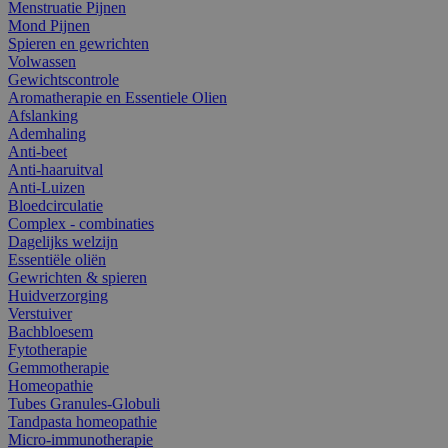
Menstruatie Pijnen
Mond Pijnen
Spieren en gewrichten
Volwassen
Gewichtscontrole
Aromatherapie en Essentiele Olien
Afslanking
Ademhaling
Anti-beet
Anti-haaruitval
Anti-Luizen
Bloedcirculatie
Complex - combinaties
Dagelijks welzijn
Essentiële oliën
Gewrichten & spieren
Huidverzorging
Verstuiver
Bachbloesem
Fytotherapie
Gemmotherapie
Homeopathie
Tubes Granules-Globuli
Tandpasta homeopathie
Micro-immunotherapie