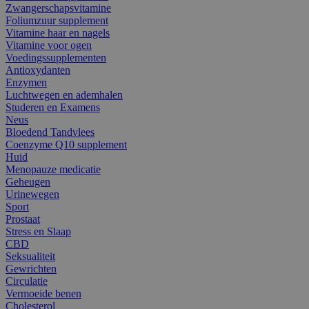
Zwangerschapsvitamine
Foliumzuur supplement
Vitamine haar en nagels
Vitamine voor ogen
Voedingssupplementen
Antioxydanten
Enzymen
Luchtwegen en ademhalen
Studeren en Examens
Neus
Bloedend Tandvlees
Coenzyme Q10 supplement
Huid
Menopauze medicatie
Geheugen
Urinewegen
Sport
Prostaat
Stress en Slaap
CBD
Seksualiteit
Gewrichten
Circulatie
Vermoeide benen
Cholesterol