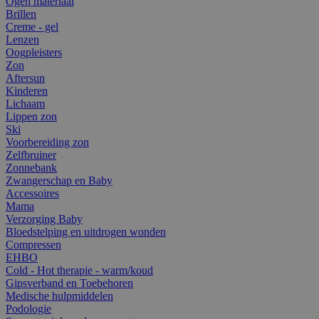
Ogen materiaal
Brillen
Creme - gel
Lenzen
Oogpleisters
Zon
Aftersun
Kinderen
Lichaam
Lippen zon
Ski
Voorbereiding zon
Zelfbruiner
Zonnebank
Zwangerschap en Baby
Accessoires
Mama
Verzorging Baby
Bloedstelping en uitdrogen wonden
Compressen
EHBO
Cold - Hot therapie - warm/koud
Gipsverband en Toebehoren
Medische hulpmiddelen
Podologie