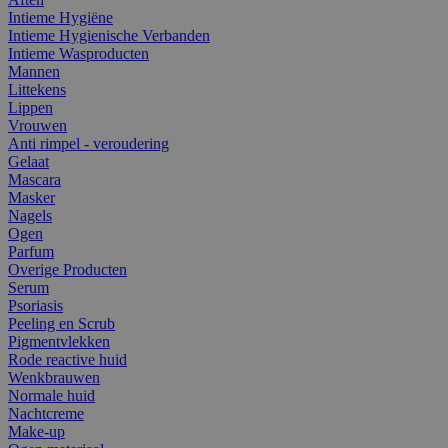
Intieme Hygiëne
Intieme Hygienische Verbanden
Intieme Wasproducten
Mannen
Littekens
Lippen
Vrouwen
Anti rimpel - veroudering
Gelaat
Mascara
Masker
Nagels
Ogen
Parfum
Overige Producten
Serum
Psoriasis
Peeling en Scrub
Pigmentvlekken
Rode reactive huid
Wenkbrauwen
Normale huid
Nachtcreme
Make-up