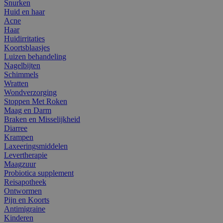
Snurken
Huid en haar
Acne
Haar
Huidirritaties
Koortsblaasjes
Luizen behandeling
Nagelbijten
Schimmels
Wratten
Wondverzorging
Stoppen Met Roken
Maag en Darm
Braken en Misselijkheid
Diarree
Krampen
Laxeeringsmiddelen
Levertherapie
Maagzuur
Probiotica supplement
Reisapotheek
Ontwormen
Pijn en Koorts
Antimigraine
Kinderen