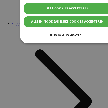
ALLE COOKIES ACCEPTEREN
ALLEEN NOODZAKELIJKE COOKIES ACCEPTEREN
Supplementen
DETAILS WEERGEVEN
STRIKT NOODZAKELIJKE COOKIES
PRESTATIE COOKIES
TARGETING COOKIES
FUNCTIONELE COOKIES
Strikt noodzakelijke cookies
Prestatie cookies