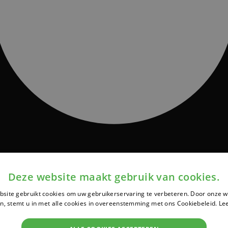
Deze website maakt gebruik van cookies.
site gebruikt cookies om uw gebruikerservaring te verbeteren. Door onze w
n, stemt u in met alle cookies in overeenstemming met ons Cookiebeleid.
Le