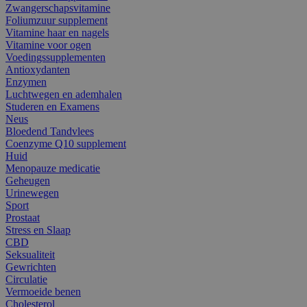
Zwangerschapsvitamine
Foliumzuur supplement
Vitamine haar en nagels
Vitamine voor ogen
Voedingssupplementen
Antioxydanten
Enzymen
Luchtwegen en ademhalen
Studeren en Examens
Neus
Bloedend Tandvlees
Coenzyme Q10 supplement
Huid
Menopauze medicatie
Geheugen
Urinewegen
Sport
Prostaat
Stress en Slaap
CBD
Seksualiteit
Gewrichten
Circulatie
Vermoeide benen
Cholesterol