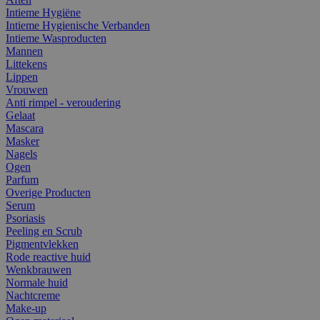
Intieme Hygiëne
Intieme Hygienische Verbanden
Intieme Wasproducten
Mannen
Littekens
Lippen
Vrouwen
Anti rimpel - veroudering
Gelaat
Mascara
Masker
Nagels
Ogen
Parfum
Overige Producten
Serum
Psoriasis
Peeling en Scrub
Pigmentvlekken
Rode reactive huid
Wenkbrauwen
Normale huid
Nachtcreme
Make-up