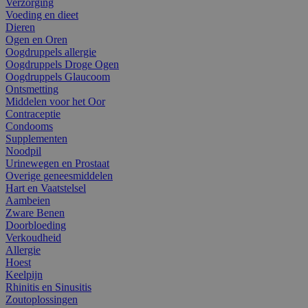
Verzorging
Voeding en dieet
Dieren
Ogen en Oren
Oogdruppels allergie
Oogdruppels Droge Ogen
Oogdruppels Glaucoom
Ontsmetting
Middelen voor het Oor
Contraceptie
Condooms
Supplementen
Noodpil
Urinewegen en Prostaat
Overige geneesmiddelen
Hart en Vaatstelsel
Aambeien
Zware Benen
Doorbloeding
Verkoudheid
Allergie
Hoest
Keelpijn
Rhinitis en Sinusitis
Zoutoplossingen