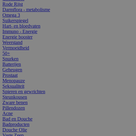
Rode Rijst
Darmflora - metabolisme
Omega 3
Suikerspiegel
Hart- en bloedvaten
Immuno - Energie
Energie booster
Weerstand
Vermoeidheid
50+
Snurken
Batterijen
Geheugen
Prostaat
Menopauze
Seksualiteit
Spieren en gewrichten
Steunkousen
Zware benen
Pillendozen
Acne
Bad en Douche
Badproducten
Douche Olie
Vaste Zeep