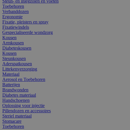
Steun- en inlegzolen en voeten
Toebehoren
Verbanddozen
Ergonomie
Fixatie, pleisters en spray
Fixatiewindels
Gespecialiseerde wondzorg
Kousen
Armkousen
Diabeteskousen
Kousen
Steunkousen
Aderspatkousen
Littekenverzorging
Materiaal
Aerosol en Toebehoren
Batterijen
Brandwonden
Diabetes materiaal
Handschoenen
Oplossing voor injectie
Pillendozen en accessoires
Steriel materiaal
Stomacare
Toebehoren