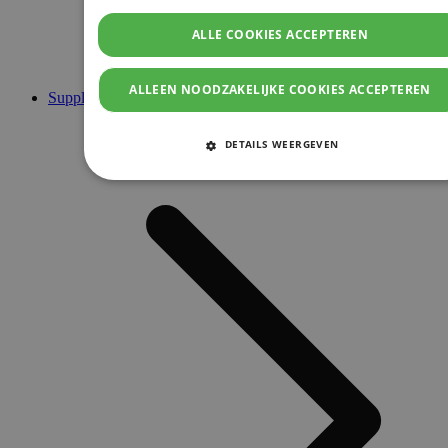
ALLE COOKIES ACCEPTEREN
ALLEEN NOODZAKELIJKE COOKIES ACCEPTEREN
Supplementen
DETAILS WEERGEVEN
STRIKT NOODZAKELIJKE COOKIES
PRESTATIE COOKIES
TARGETING COOKIES
FUNCTIONELE COOKIES
Strikt noodzakelijke cookies
Prestatie cookies