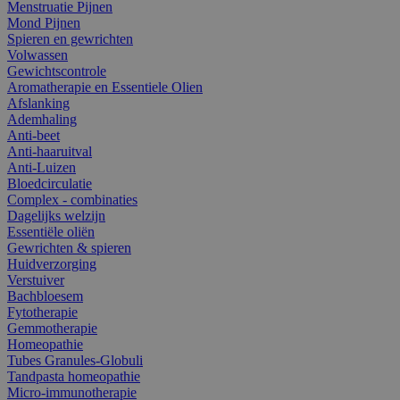
Menstruatie Pijnen
Mond Pijnen
Spieren en gewrichten
Volwassen
Gewichtscontrole
Aromatherapie en Essentiele Olien
Afslanking
Ademhaling
Anti-beet
Anti-haaruitval
Anti-Luizen
Bloedcirculatie
Complex - combinaties
Dagelijks welzijn
Essentiële oliën
Gewrichten & spieren
Huidverzorging
Verstuiver
Bachbloesem
Fytotherapie
Gemmotherapie
Homeopathie
Tubes Granules-Globuli
Tandpasta homeopathie
Micro-immunotherapie