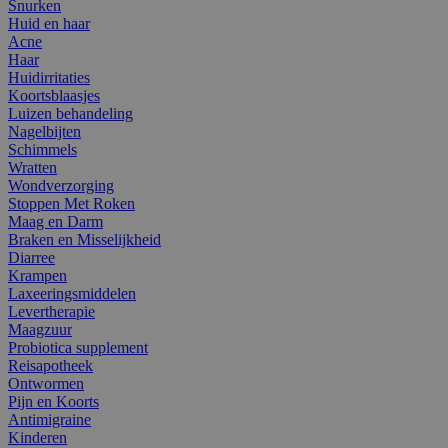
Snurken
Huid en haar
Acne
Haar
Huidirritaties
Koortsblaasjes
Luizen behandeling
Nagelbijten
Schimmels
Wratten
Wondverzorging
Stoppen Met Roken
Maag en Darm
Braken en Misselijkheid
Diarree
Krampen
Laxeeringsmiddelen
Levertherapie
Maagzuur
Probiotica supplement
Reisapotheek
Ontwormen
Pijn en Koorts
Antimigraine
Kinderen