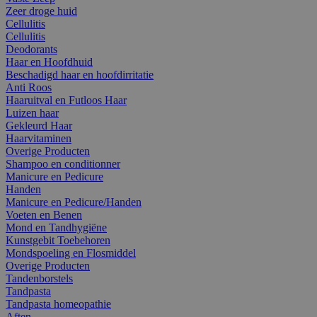
Zeer droge huid
Cellulitis
Cellulitis
Deodorants
Haar en Hoofdhuid
Beschadigd haar en hoofdirritatie
Anti Roos
Haaruitval en Futloos Haar
Luizen haar
Gekleurd Haar
Haarvitaminen
Overige Producten
Shampoo en conditionner
Manicure en Pedicure
Handen
Manicure en Pedicure/Handen
Voeten en Benen
Mond en Tandhygiëne
Kunstgebit Toebehoren
Mondspoeling en Flosmiddel
Overige Producten
Tandenborstels
Tandpasta
Tandpasta homeopathie
Aften