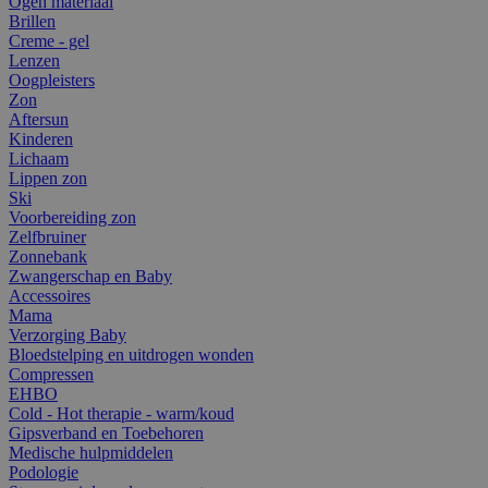
Ogen materiaal
Brillen
Creme - gel
Lenzen
Oogpleisters
Zon
Aftersun
Kinderen
Lichaam
Lippen zon
Ski
Voorbereiding zon
Zelfbruiner
Zonnebank
Zwangerschap en Baby
Accessoires
Mama
Verzorging Baby
Bloedstelping en uitdrogen wonden
Compressen
EHBO
Cold - Hot therapie - warm/koud
Gipsverband en Toebehoren
Medische hulpmiddelen
Podologie