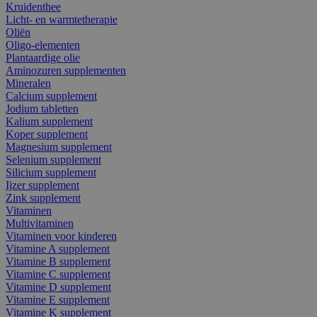
Kruidenthee
Licht- en warmtetherapie
Oliën
Oligo-elementen
Plantaardige olie
Aminozuren supplementen
Mineralen
Calcium supplement
Jodium tabletten
Kalium supplement
Koper supplement
Magnesium supplement
Selenium supplement
Silicium supplement
Ijzer supplement
Zink supplement
Vitaminen
Multivitaminen
Vitaminen voor kinderen
Vitamine A supplement
Vitamine B supplement
Vitamine C supplement
Vitamine D supplement
Vitamine E supplement
Vitamine K supplement