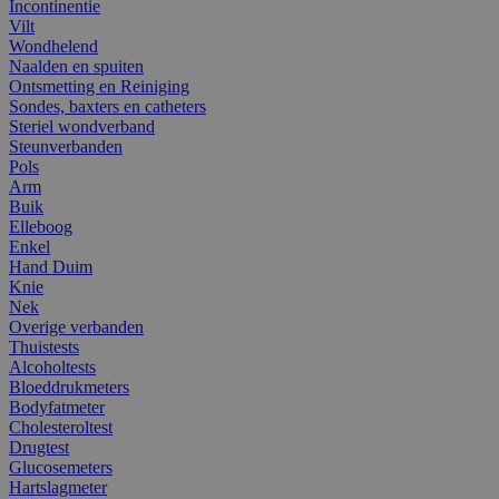
Incontinentie
Vilt
Wondhelend
Naalden en spuiten
Ontsmetting en Reiniging
Sondes, baxters en catheters
Steriel wondverband
Steunverbanden
Pols
Arm
Buik
Elleboog
Enkel
Hand Duim
Knie
Nek
Overige verbanden
Thuistests
Alcoholtests
Bloeddrukmeters
Bodyfatmeter
Cholesteroltest
Drugtest
Glucosemeters
Hartslagmeter