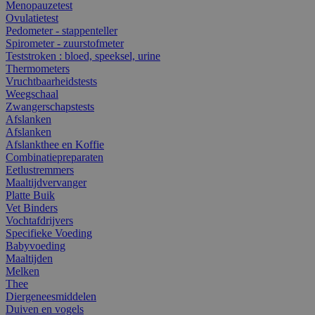
Menopauzetest
Ovulatietest
Pedometer - stappenteller
Spirometer - zuurstofmeter
Teststroken : bloed, speeksel, urine
Thermometers
Vruchtbaarheidstests
Weegschaal
Zwangerschapstests
Afslanken
Afslanken
Afslankthee en Koffie
Combinatiepreparaten
Eetlustremmers
Maaltijdvervanger
Platte Buik
Vet Binders
Vochtafdrijvers
Specifieke Voeding
Babyvoeding
Maaltijden
Melken
Thee
Diergeneesmiddelen
Duiven en vogels