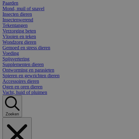
Paarden
Mond, muil of snavel
Insecten dieren
Insectenwerend
Tekentangen
Verzorging beten
Vlooien en teken
Wondzorg dieren
Gemoed en stress dieren
Voeding
Spijsvertering
Supplementen dieren
Ontworming en parasieten
Spieren en gewrichten dieren
Accessoires dieren
Ogen en oren dieren
Vacht, huid of pluimen
Zoeken