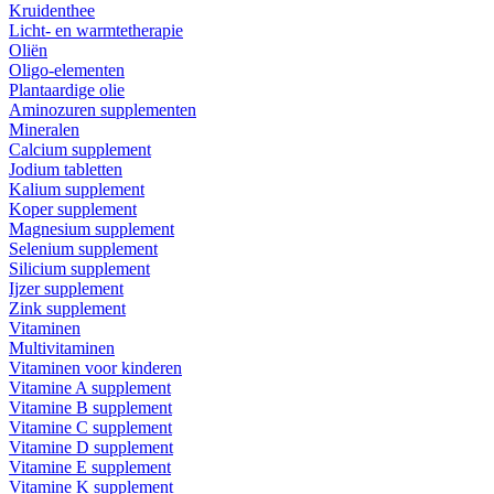
Kruidenthee
Licht- en warmtetherapie
Oliën
Oligo-elementen
Plantaardige olie
Aminozuren supplementen
Mineralen
Calcium supplement
Jodium tabletten
Kalium supplement
Koper supplement
Magnesium supplement
Selenium supplement
Silicium supplement
Ijzer supplement
Zink supplement
Vitaminen
Multivitaminen
Vitaminen voor kinderen
Vitamine A supplement
Vitamine B supplement
Vitamine C supplement
Vitamine D supplement
Vitamine E supplement
Vitamine K supplement