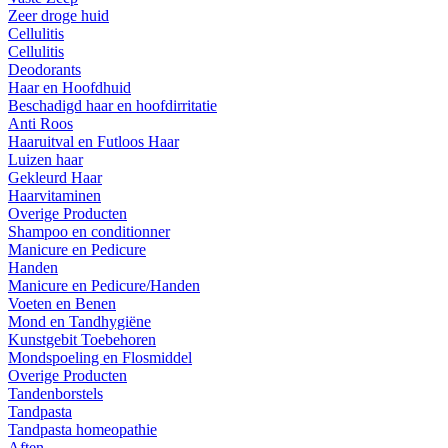
Zeer droge huid
Cellulitis
Cellulitis
Deodorants
Haar en Hoofdhuid
Beschadigd haar en hoofdirritatie
Anti Roos
Haaruitval en Futloos Haar
Luizen haar
Gekleurd Haar
Haarvitaminen
Overige Producten
Shampoo en conditionner
Manicure en Pedicure
Handen
Manicure en Pedicure/Handen
Voeten en Benen
Mond en Tandhygiëne
Kunstgebit Toebehoren
Mondspoeling en Flosmiddel
Overige Producten
Tandenborstels
Tandpasta
Tandpasta homeopathie
Aften