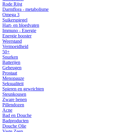
Rode Rijst
Darmflora - metabolisme
Omega 3
Suikerspiegel
Hart- en bloedvaten
Immuno - Energie
Energie booster
Weerstand
Vermoeidheid
50+
Snurken
Batterijen
Geheugen
Prostaat
Menopauze
Seksualiteit
Spieren en gewrichten
Steunkousen
Zware benen
Pillendozen
Acne
Bad en Douche
Badproducten
Douche Olie
Vaste Zeep