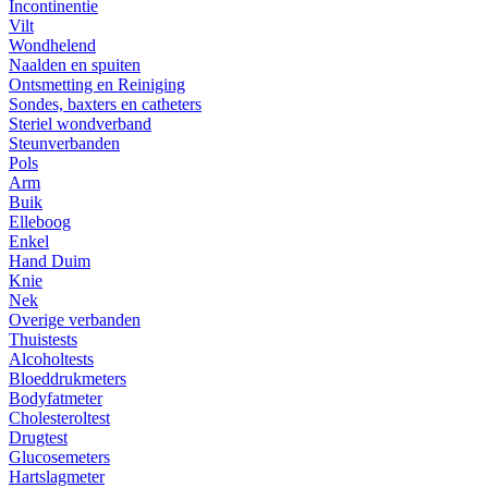
Incontinentie
Vilt
Wondhelend
Naalden en spuiten
Ontsmetting en Reiniging
Sondes, baxters en catheters
Steriel wondverband
Steunverbanden
Pols
Arm
Buik
Elleboog
Enkel
Hand Duim
Knie
Nek
Overige verbanden
Thuistests
Alcoholtests
Bloeddrukmeters
Bodyfatmeter
Cholesteroltest
Drugtest
Glucosemeters
Hartslagmeter