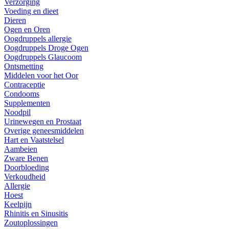
Verzorging
Voeding en dieet
Dieren
Ogen en Oren
Oogdruppels allergie
Oogdruppels Droge Ogen
Oogdruppels Glaucoom
Ontsmetting
Middelen voor het Oor
Contraceptie
Condooms
Supplementen
Noodpil
Urinewegen en Prostaat
Overige geneesmiddelen
Hart en Vaatstelsel
Aambeien
Zware Benen
Doorbloeding
Verkoudheid
Allergie
Hoest
Keelpijn
Rhinitis en Sinusitis
Zoutoplossingen