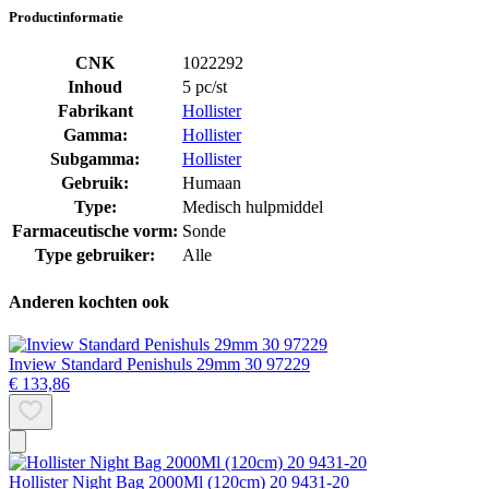
Productinformatie
CNK
1022292
Inhoud
5 pc/st
Fabrikant
Hollister
Gamma:
Hollister
Subgamma:
Hollister
Gebruik:
Humaan
Type:
Medisch hulpmiddel
Farmaceutische vorm:
Sonde
Type gebruiker:
Alle
Anderen kochten ook
Inview Standard Penishuls 29mm 30 97229
€ 133,86
Hollister Night Bag 2000Ml (120cm) 20 9431-20