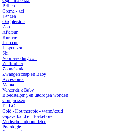
Ogen materiaal
Brillen
Creme - gel
Lenzen
Oogpleisters
Zon
Aftersun
Kinderen
Lichaam
Lippen zon
Ski
Voorbereiding zon
Zelfbruiner
Zonnebank
Zwangerschap en Baby
Accessoires
Mama
Verzorging Baby
Bloedstelping en uitdrogen wonden
Compressen
EHBO
Cold - Hot therapie - warm/koud
Gipsverband en Toebehoren
Medische hulpmiddelen
Podologie