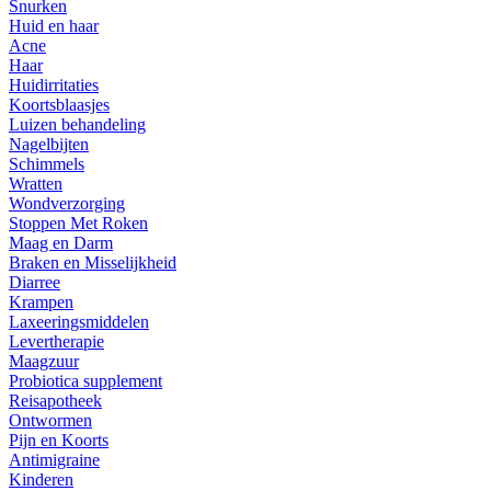
Snurken
Huid en haar
Acne
Haar
Huidirritaties
Koortsblaasjes
Luizen behandeling
Nagelbijten
Schimmels
Wratten
Wondverzorging
Stoppen Met Roken
Maag en Darm
Braken en Misselijkheid
Diarree
Krampen
Laxeeringsmiddelen
Levertherapie
Maagzuur
Probiotica supplement
Reisapotheek
Ontwormen
Pijn en Koorts
Antimigraine
Kinderen