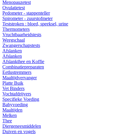
Menopauzetest
Ovulatietest
Pedometer - stappenteller
Spirometer - zuurstofmeter
Teststroken : bloed, speeksel, urine
Thermometers
Vruchtbaarheidstests
Weegschaal
Zwangerschapstests
Afslanken
Afslanken
Afslankthee en Koffie
Combinatiepreparaten
Eetlustremmers
Maaltijdvervanger
Platte Buik
Vet Binders
Vochtafdrijvers
Specifieke Voeding
Babyvoeding
Maaltijden
Melken
Thee
Diergeneesmiddelen
Duiven en vogels