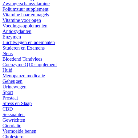
Zwangerschapsvitamine
Foliumzuur supplement
Vitamine haar en nagels
Vitamine voor ogen
Voedingssupplementen
Antioxydanten
Enzymen
Luchtwegen en ademhalen
Studeren en Examens
Neus
Bloedend Tandvlees
Coenzyme Q10 supplement
Huid
Menopauze medicatie
Geheugen
Urinewegen
Sport
Prostaat
Stress en Slaap
CBD
Seksualiteit
Gewrichten
Circulatie
Vermoeide benen
Cholesterol