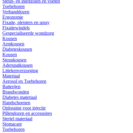
Steun- en inlegzolen en voeten
Toebehoren
Verbanddozen
Ergonomie
Fixatie, pleisters en spray
Fixatiewindels
Gespecialiseerde wondzorg
Kousen
Armkousen
Diabeteskousen
Kousen
Steunkousen
Aderspatkousen
Littekenverzorging
Materiaal
Aerosol en Toebehoren
Batterijen
Brandwonden
Diabetes materiaal
Handschoenen
Oplossing voor injectie
Pillendozen en accessoires
Steriel materiaal
Stomacare
Toebehoren