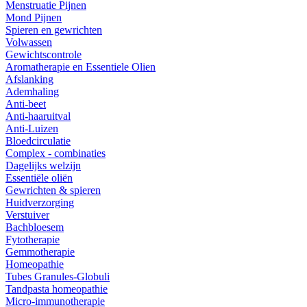
Menstruatie Pijnen
Mond Pijnen
Spieren en gewrichten
Volwassen
Gewichtscontrole
Aromatherapie en Essentiele Olien
Afslanking
Ademhaling
Anti-beet
Anti-haaruitval
Anti-Luizen
Bloedcirculatie
Complex - combinaties
Dagelijks welzijn
Essentiële oliën
Gewrichten & spieren
Huidverzorging
Verstuiver
Bachbloesem
Fytotherapie
Gemmotherapie
Homeopathie
Tubes Granules-Globuli
Tandpasta homeopathie
Micro-immunotherapie