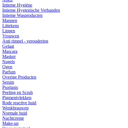
Intieme Hygiëne
Intieme Hygienische Verbanden
Intieme Wasproducten
Mannen
Littekens
Lippen
Vrouwen
Anti rimpel - veroudering
Gelaat
Mascara
Masker
Nagels
Ogen
Parfum
Overige Producten
Serum
Psoriasis
Peeling en Scrub
Pigmentvlekken
Rode reactive huid
Wenkbrauwen
Normale huid
Nachtcreme
Make-up