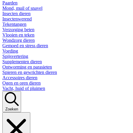
Paarden
Mond, muil of snavel
Insecten dieren
Insectenwerend
Tekentangen
Verzorging beten
Vlooien en teken
Wondzorg dieren
Gemoed en stress dieren
Voeding
Spijsvertering
Supplementen dieren
Ontworming en parasieten
Spieren en gewrichten dieren
Accessoires dieren
Ogen en oren dieren
Vacht, huid of pluimen
Zoeken