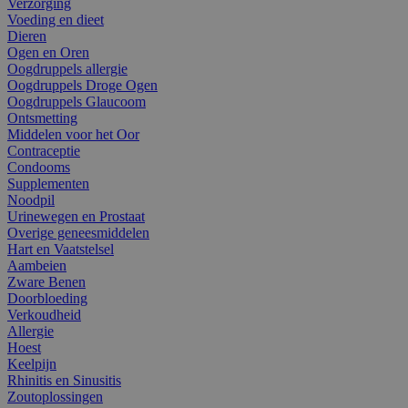
Verzorging
Voeding en dieet
Dieren
Ogen en Oren
Oogdruppels allergie
Oogdruppels Droge Ogen
Oogdruppels Glaucoom
Ontsmetting
Middelen voor het Oor
Contraceptie
Condooms
Supplementen
Noodpil
Urinewegen en Prostaat
Overige geneesmiddelen
Hart en Vaatstelsel
Aambeien
Zware Benen
Doorbloeding
Verkoudheid
Allergie
Hoest
Keelpijn
Rhinitis en Sinusitis
Zoutoplossingen