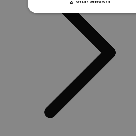
DETAILS WEERGEVEN
STRIKT NOODZAKELIJKE COOKIES
PRESTATIE COOKIES
TARGETING CO
FUNCTIONELE COOKIES
Strikt noodzakelijke cookies
Prestatie cookies
Targeting cookies
Functionele cookies
Strikt noodzakelijke cookies maken de kernfunctionaliteiten v
website mogelijk, zoals gebruikersaanmelding en accountbehee
website kan niet goed worden gebruikt zonder de strikt noodza
cookies.
Naam
Aanbieder / Domein
Vervaldatum
AWSALBCORS
1 week
Amazon.com Inc.
widget-
mediator.zopim.com