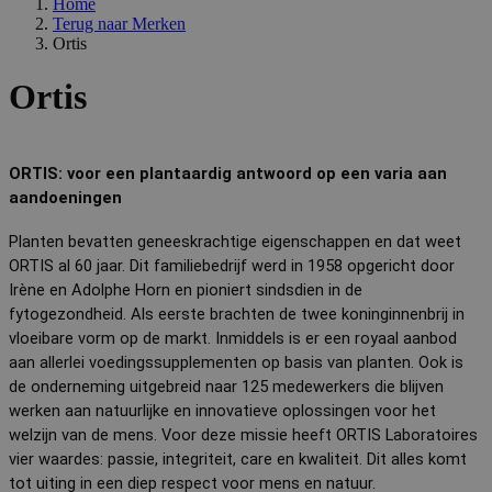
Home
analy
paginavers
Terug naar
Merken
meten.
MUID
1 jaar
Deze 
Microsoft
Ortis
veel 
Corporation
_clsk
1 dag
Deze cooki
Microsoft
mijn 
.clarity.ms
geassociee
.medibib.be
Ortis
uniek
Microsoft C
Het k
analytics s
inges
Het wordt 
inges
om informa
scrip
de sessie 
word
gebruiker 
ORTIS: voor een plantaardig antwoord op een varia aan 
dat h
en om mee
synch
aandoeningen
paginawee
veel v
combineren
Micro
gebruikers
Planten bevatten geneeskrachtige eigenschappen en dat weet 
waard
analytisch
kunn
doeleinden
ORTIS al 60 jaar. Dit familiebedrijf werd in 1958 opgericht door 
gevol
Irène en Adolphe Horn en pioniert sindsdien in de 
fytogezondheid. Als eerste brachten de twee koninginnenbrij in 
vloeibare vorm op de markt. Inmiddels is er een royaal aanbod 
aan allerlei voedingssupplementen op basis van planten. Ook is 
de onderneming uitgebreid naar 125 medewerkers die blijven 
werken aan natuurlijke en innovatieve oplossingen voor het 
welzijn van de mens. Voor deze missie heeft ORTIS Laboratoires 
vier waardes: passie, integriteit, care en kwaliteit. Dit alles komt 
tot uiting in een diep respect voor mens en natuur.