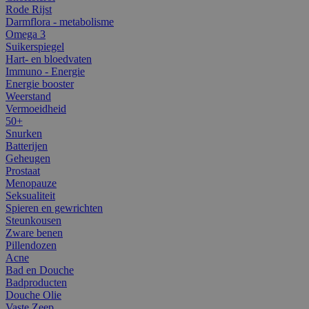
Rode Rijst
Darmflora - metabolisme
Omega 3
Suikerspiegel
Hart- en bloedvaten
Immuno - Energie
Energie booster
Weerstand
Vermoeidheid
50+
Snurken
Batterijen
Geheugen
Prostaat
Menopauze
Seksualiteit
Spieren en gewrichten
Steunkousen
Zware benen
Pillendozen
Acne
Bad en Douche
Badproducten
Douche Olie
Vaste Zeep