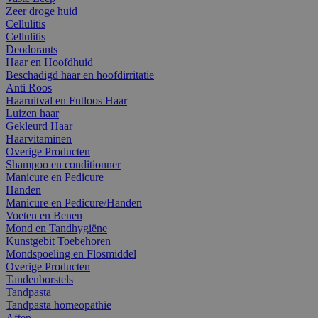
Zeer droge huid
Cellulitis
Cellulitis
Deodorants
Haar en Hoofdhuid
Beschadigd haar en hoofdirritatie
Anti Roos
Haaruitval en Futloos Haar
Luizen haar
Gekleurd Haar
Haarvitaminen
Overige Producten
Shampoo en conditionner
Manicure en Pedicure
Handen
Manicure en Pedicure/Handen
Voeten en Benen
Mond en Tandhygiëne
Kunstgebit Toebehoren
Mondspoeling en Flosmiddel
Overige Producten
Tandenborstels
Tandpasta
Tandpasta homeopathie
Aften