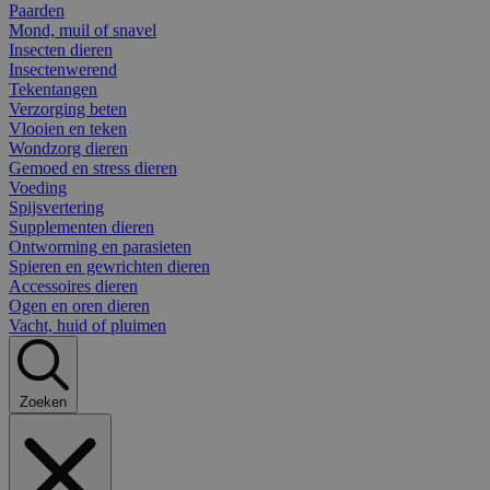
Paarden
Mond, muil of snavel
Insecten dieren
Insectenwerend
Tekentangen
Verzorging beten
Vlooien en teken
Wondzorg dieren
Gemoed en stress dieren
Voeding
Spijsvertering
Supplementen dieren
Ontworming en parasieten
Spieren en gewrichten dieren
Accessoires dieren
Ogen en oren dieren
Vacht, huid of pluimen
Zoeken