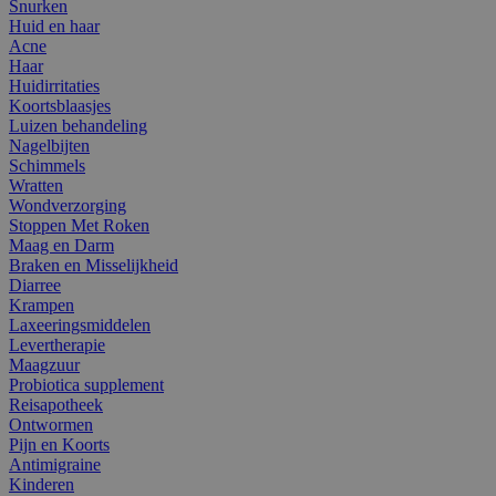
Snurken
Huid en haar
Acne
Haar
Huidirritaties
Koortsblaasjes
Luizen behandeling
Nagelbijten
Schimmels
Wratten
Wondverzorging
Stoppen Met Roken
Maag en Darm
Braken en Misselijkheid
Diarree
Krampen
Laxeeringsmiddelen
Levertherapie
Maagzuur
Probiotica supplement
Reisapotheek
Ontwormen
Pijn en Koorts
Antimigraine
Kinderen