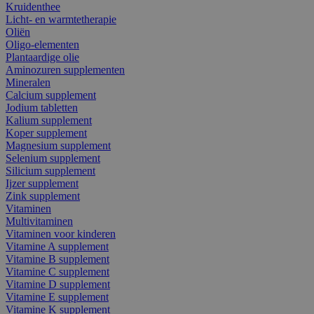
Kruidenthee
Licht- en warmtetherapie
Oliën
Oligo-elementen
Plantaardige olie
Aminozuren supplementen
Mineralen
Calcium supplement
Jodium tabletten
Kalium supplement
Koper supplement
Magnesium supplement
Selenium supplement
Silicium supplement
Ijzer supplement
Zink supplement
Vitaminen
Multivitaminen
Vitaminen voor kinderen
Vitamine A supplement
Vitamine B supplement
Vitamine C supplement
Vitamine D supplement
Vitamine E supplement
Vitamine K supplement