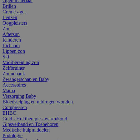
Ogen materiaal
Brillen
Creme - gel
Lenzen
Oogpleisters
Zon
Aftersun
Kinderen
Lichaam
Lippen zon
Ski
Voorbereiding zon
Zelfbruiner
Zonnebank
Zwangerschap en Baby
Accessoires
Mama
Verzorging Baby
Bloedstelping en uitdrogen wonden
Compressen
EHBO
Cold - Hot therapie - warm/koud
Gipsverband en Toebehoren
Medische hulpmiddelen
Podologie