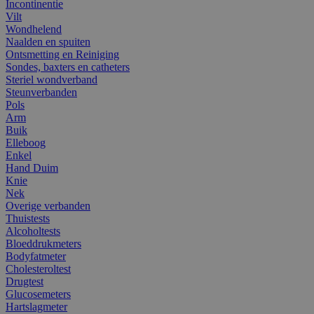
Incontinentie
Vilt
Wondhelend
Naalden en spuiten
Ontsmetting en Reiniging
Sondes, baxters en catheters
Steriel wondverband
Steunverbanden
Pols
Arm
Buik
Elleboog
Enkel
Hand Duim
Knie
Nek
Overige verbanden
Thuistests
Alcoholtests
Bloeddrukmeters
Bodyfatmeter
Cholesteroltest
Drugtest
Glucosemeters
Hartslagmeter