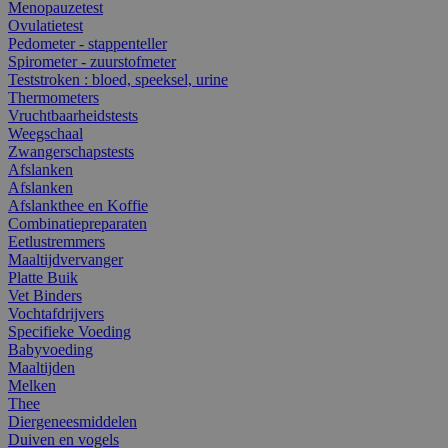
Menopauzetest
Ovulatietest
Pedometer - stappenteller
Spirometer - zuurstofmeter
Teststroken : bloed, speeksel, urine
Thermometers
Vruchtbaarheidstests
Weegschaal
Zwangerschapstests
Afslanken
Afslanken
Afslankthee en Koffie
Combinatiepreparaten
Eetlustremmers
Maaltijdvervanger
Platte Buik
Vet Binders
Vochtafdrijvers
Specifieke Voeding
Babyvoeding
Maaltijden
Melken
Thee
Diergeneesmiddelen
Duiven en vogels