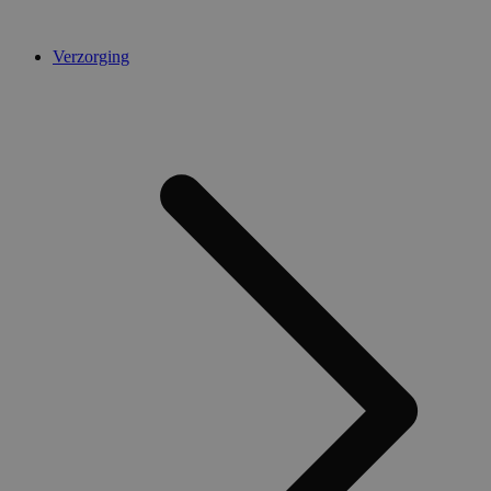
Verzorging
timezone
www.medibib.be
4 weken 2
dagen
Google Privacy Policy
session-
www.medibib.be
2 dagen
_dc_gtm_UA-
.medibib.be
56 seconden
44584622-1