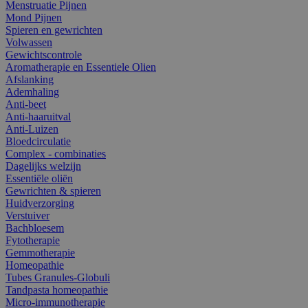
Menstruatie Pijnen
Mond Pijnen
Spieren en gewrichten
Volwassen
Gewichtscontrole
Aromatherapie en Essentiele Olien
Afslanking
Ademhaling
Anti-beet
Anti-haaruitval
Anti-Luizen
Bloedcirculatie
Complex - combinaties
Dagelijks welzijn
Essentiële oliën
Gewrichten & spieren
Huidverzorging
Verstuiver
Bachbloesem
Fytotherapie
Gemmotherapie
Homeopathie
Tubes Granules-Globuli
Tandpasta homeopathie
Micro-immunotherapie