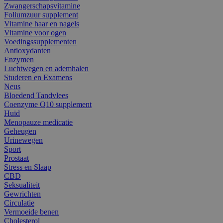
Zwangerschapsvitamine
Foliumzuur supplement
Vitamine haar en nagels
Vitamine voor ogen
Voedingssupplementen
Antioxydanten
Enzymen
Luchtwegen en ademhalen
Studeren en Examens
Neus
Bloedend Tandvlees
Coenzyme Q10 supplement
Huid
Menopauze medicatie
Geheugen
Urinewegen
Sport
Prostaat
Stress en Slaap
CBD
Seksualiteit
Gewrichten
Circulatie
Vermoeide benen
Cholesterol