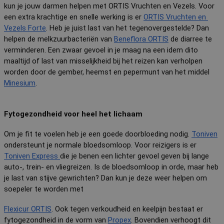
kun je jouw darmen helpen met ORTIS Vruchten en Vezels. Voor 
een extra krachtige en snelle werking is er 
ORTIS Vruchten en 
Vezels Forte
. Heb je juist last van het tegenovergestelde? Dan 
helpen de melkzuurbacteriën van 
Beneflora ORTIS
 de diarree te 
verminderen. Een zwaar gevoel in je maag na een idem dito 
maaltijd of last van misselijkheid bij het reizen kan verholpen 
worden door de gember, heemst en pepermunt van het middel 
Minesium
.
Fytogezondheid voor heel het lichaam
Om je fit te voelen heb je een goede doorbloeding nodig. 
Toniven
ondersteunt je normale bloedsomloop. Voor reizigers is er 
Toniven Express 
die je benen een lichter gevoel geven bij lange 
auto-, trein- en vliegreizen. Is de bloedsomloop in orde, maar heb 
je last van stijve gewrichten? Dan kun je deze weer helpen om 
soepeler te worden met
Flexicur ORTIS
. Ook tegen verkoudheid en keelpijn bestaat er 
fytogezondheid in de vorm van 
Propex
. Bovendien verhoogt dit 