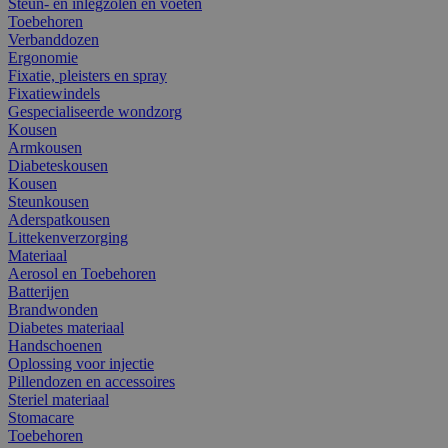
Steun- en inlegzolen en voeten
Toebehoren
Verbanddozen
Ergonomie
Fixatie, pleisters en spray
Fixatiewindels
Gespecialiseerde wondzorg
Kousen
Armkousen
Diabeteskousen
Kousen
Steunkousen
Aderspatkousen
Littekenverzorging
Materiaal
Aerosol en Toebehoren
Batterijen
Brandwonden
Diabetes materiaal
Handschoenen
Oplossing voor injectie
Pillendozen en accessoires
Steriel materiaal
Stomacare
Toebehoren