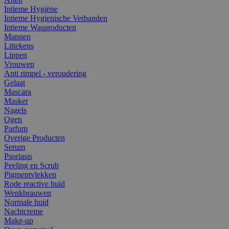
Intieme Hygiëne
Intieme Hygienische Verbanden
Intieme Wasproducten
Mannen
Littekens
Lippen
Vrouwen
Anti rimpel - veroudering
Gelaat
Mascara
Masker
Nagels
Ogen
Parfum
Overige Producten
Serum
Psoriasis
Peeling en Scrub
Pigmentvlekken
Rode reactive huid
Wenkbrauwen
Normale huid
Nachtcreme
Make-up