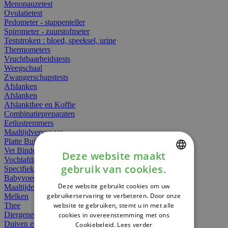
Menopauzetest
Ovulatietest
Pedometer - stappenteller
Spirometer - zuurstofmeter
Teststroken : bloed, speeksel, urine
Thermometers
Vruchtbaarheidstests
Weegschaal
Zwangerschapstests
Afslanken
Afslanken
Afslankthee en Koffie
Combinatiepreparaten
Eetlustremmers
Maaltijdvervanger
Platte Buik
Vet Binders
Deze website maakt
Vochtafdrijvers
gebruik van cookies.
Specifieke Voeding
DUTCH
Babyvoeding
Deze website gebruikt cookies om uw
Maaltijden
FRENCH
gebruikerservaring te verbeteren. Door onze
Melken
website te gebruiken, stemt u in met alle
Thee
ENGLISH
Diergeneesmiddelen
cookies in overeenstemming met ons
Duiven en vogels
Cookiebeleid.
Lees verder