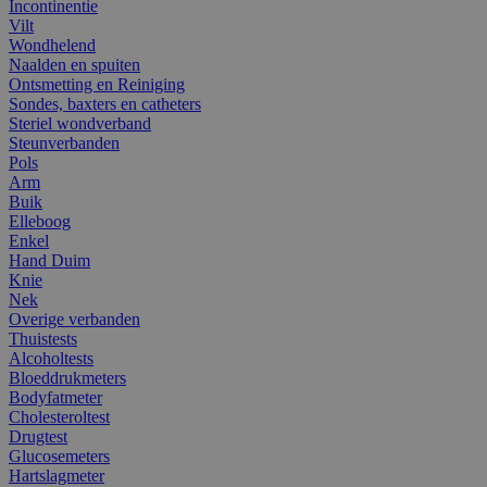
Incontinentie
Vilt
Wondhelend
Naalden en spuiten
Ontsmetting en Reiniging
Sondes, baxters en catheters
Steriel wondverband
Steunverbanden
Pols
Arm
Buik
Elleboog
Enkel
Hand Duim
Knie
Nek
Overige verbanden
Thuistests
Alcoholtests
Bloeddrukmeters
Bodyfatmeter
Cholesteroltest
Drugtest
Glucosemeters
Hartslagmeter