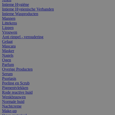
Intieme Hygiëne
Intieme Hygienische Verbanden
Intieme Wasproducten
Mannen
Littekens
Lippen
Vrouwen
Anti rimpel - veroudering
Gelaat
Mascara
Masker
Nagels
Ogen
Parfum
Overige Producten
Serum
Psoriasis
Peeling en Scrub
Pigmentvlekken
Rode reactive huid
Wenkbrauwen
Normale huid
Nachtcreme
Make-up