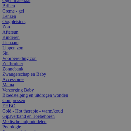
Ogen materiaal
Brillen
Creme - gel
Lenzen
Oogpleisters
Zon
Aftersun
Kinderen
Lichaam
Lippen zon
Ski
Voorbereiding zon
Zelfbruiner
Zonnebank
Zwangerschap en Baby
Accessoires
Mama
Verzorging Baby
Bloedstelping en uitdrogen wonden
Compressen
EHBO
Cold - Hot therapie - warm/koud
Gipsverband en Toebehoren
Medische hulpmiddelen
Podologie