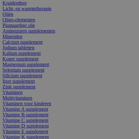
Kruidenthee
Licht- en warmtetherapie
Oliën
Oligo-elementen
Plantaardige olie
Aminozuren supplementen
Mineralen
Calcium supplement
Jodium tabletten
Kalium supplement
Koper supplement
Magnesium supplement
Selenium supplement
Silicium supplement
Ijzer supplement
Zink supplement
Vitaminen
Multivitaminen
Vitaminen voor kinderen
Vitamine A supplement
Vitamine B supplement
Vitamine C supplement
Vitamine D supplement
Vitamine E supplement
Vitamine K supplement