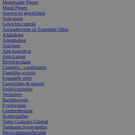
Menstruatie Pijnen
Mond Pijnen
Spieren en gewrichten
Volwassen
Gewichtscontrole
Aromatherapie en Essentiele Olien
Afslanking
Ademhaling
Anti-beet
Anti-haaruitval
Anti-Luizen
Bloedcirculatie
Complex - combinaties
Dagelijks welzijn
Essentiële oliën
Gewrichten & spieren
Huidverzorging
Verstuiver
Bachbloesem
Fytotherapie
Gemmotherapie
Homeopathie
Tubes Granules-Globuli
Tandpasta homeopathie
Micro-immunotherapie