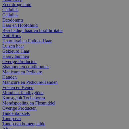
Zeer droge huid
Cellulitis
Cellulitis
Deodorants
Haar en Hoofdhuid
Beschadigd haar en hoofdirritatie
Anti Roos
Haaruitval en Futloos Haar
Luizen haar
Gekleurd Haar
Haarvitaminen
Overige Producten
Shampoo en conditionner
Manicure en Pedicure
Handen
Manicure en Pedicure/Handen
Voeten en Benen
Mond en Tandhygiëne
Kunstgebit Toebehoren
Mondspoeling en Flosmiddel
Overige Producten
Tandenborstels
Tandpasta
Tandpasta homeopathie
Aften