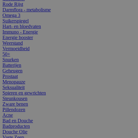
Rode Rijst
Darmflora - metabolisme
Omega 3
Suikerspiegel
Hart- en bloedvaten
Immuno - Energie
Energie booster
Weerstand
Vermoeidheid
50+
Snurken
Batterijen
Geheugen
Prostaat
Menopauze
Seksualiteit
Spieren en gewrichten
Steunkousen
Zware benen
Pillendozen
Acne
Bad en Douche
Badproducten
Douche Olie
Vaste Zeep