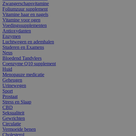
Zwangerschapsvitamine
Foliumzuur supplement
Vitamine haar en nagels
Vitamine voor ogen
Voedingssupplementen
Antioxydanten
Enzymen
Luchtwegen en ademhalen
Studeren en Examens
Neus
Bloedend Tandvlees
Coenzyme Q10 supplement
Huid
Menopauze medicatie
Geheugen
Urinewegen
Sport
Prostaat
Stress en Slaap
CBD
Seksualiteit
Gewrichten
Circulatie
Vermoeide benen
Cholesterol