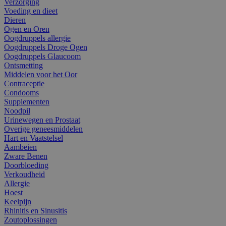
Verzorging
Voeding en dieet
Dieren
Ogen en Oren
Oogdruppels allergie
Oogdruppels Droge Ogen
Oogdruppels Glaucoom
Ontsmetting
Middelen voor het Oor
Contraceptie
Condooms
Supplementen
Noodpil
Urinewegen en Prostaat
Overige geneesmiddelen
Hart en Vaatstelsel
Aambeien
Zware Benen
Doorbloeding
Verkoudheid
Allergie
Hoest
Keelpijn
Rhinitis en Sinusitis
Zoutoplossingen