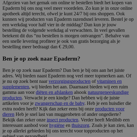
Afgezien van het gemak om online te bestellen biedt het kopen van
Epaderm bij ons nog veel meer voordelen. Zo kun je in onze online
apotheek altijd terecht, ofwel je kunt 24/7 bij ons shoppen. Ook
kunnen wij producten van Epaderm razendsnel leveren. Bestel je op
een werkdag voor half vier in de middag? Dan kun je jouw
bestelling de volgende werkdag al verwachten. In veel gevallen
betekent dit dus “nu bestellen is morgen ontvangen”. Behalve van
een snelle levering profiteer je ook van gratis bezorging als je
bestelling meer bedraagt dan € 29,00.
Ben je op zoek naar Epaderm?
Ben je op zoek naar Epaderm? Dan ben je bij ons aan het juiste
adres. Wij bieden naast Epaderm nog veel meer topmerken aan. Of
je nu op zoek bent naar
verzorgingsproducten
of
vitaminen en
supplementen
, wij bieden het aan. Daarnaast bieden wij een ruim
gamma aan voor
diëten en afslanken
alsook
natuurgeneeskundige
producten
. Verwacht je een kindje? Dan hebben wij de juiste
artikelen voor je
zwangerschap en de baby
. Heb je een huisdier die
extra noden heeft? Kijk dan zeker eens bij onze
producten voor
dieren
Heb je snel last van muggenbeten of ander ongedierte?
Bekijk dan zeker onze
insect producten
. Verder heeft Medibib een
interessant aanbod voor
hygiëne
en
thuiszorg
. Zoals je kan zien, kan
je op allerlei gebieden bij ons terecht voor topproducten op het
gebied van gezondheid.