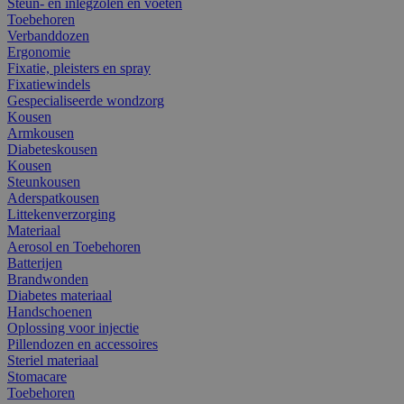
Steun- en inlegzolen en voeten
Toebehoren
Verbanddozen
Ergonomie
Fixatie, pleisters en spray
Fixatiewindels
Gespecialiseerde wondzorg
Kousen
Armkousen
Diabeteskousen
Kousen
Steunkousen
Aderspatkousen
Littekenverzorging
Materiaal
Aerosol en Toebehoren
Batterijen
Brandwonden
Diabetes materiaal
Handschoenen
Oplossing voor injectie
Pillendozen en accessoires
Steriel materiaal
Stomacare
Toebehoren