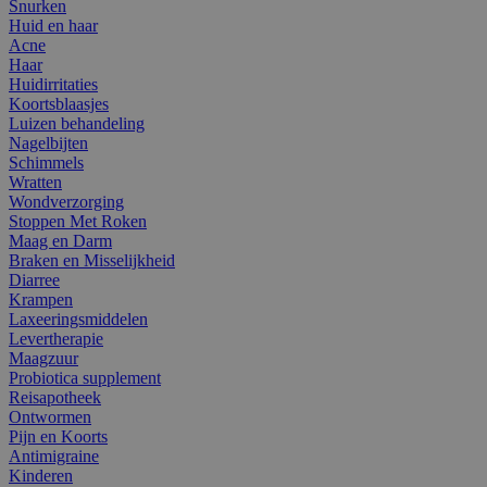
Snurken
Huid en haar
Acne
Haar
Huidirritaties
Koortsblaasjes
Luizen behandeling
Nagelbijten
Schimmels
Wratten
Wondverzorging
Stoppen Met Roken
Maag en Darm
Braken en Misselijkheid
Diarree
Krampen
Laxeeringsmiddelen
Levertherapie
Maagzuur
Probiotica supplement
Reisapotheek
Ontwormen
Pijn en Koorts
Antimigraine
Kinderen