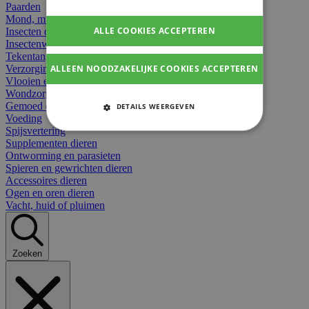
Paarden
Mond, muil of snavel
ALLE COOKIES ACCEPTEREN
Insecten dieren
Insectenwerend
Tekentangen
ALLEEN NOODZAKELIJKE COOKIES ACCEPTEREN
Verzorging beten
Vlooien en teken
Wondzorg dieren
Gemoed en stress dieren
DETAILS WEERGEVEN
Voeding
STRIKT NOODZAKELIJKE
Spijsvertering
COOKIES
Supplementen dieren
Ontworming en parasieten
Spieren en gewrichten dieren
PRESTATIE COOKIES
Accessoires dieren
Ogen en oren dieren
TARGETING COOKIES
Vacht, huid of pluimen
FUNCTIONELE COOKIES
Zoeken
Strikt noodzakelijke cookies