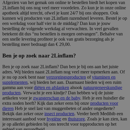
Afgezien van het gemak om online te bestellen biedt het kopen van
2Linflam bij ons nog veel meer voordelen. Zo kun je in onze online
apotheek altijd terecht, ofwel je kunt 24/7 bij ons shoppen. Ook
kunnen wij producten van 2Linflam razendsnel leveren. Bestel je op
een werkdag voor half vier in de middag? Dan kun je jouw
bestelling de volgende werkdag al verwachten. In veel gevallen
betekent dit dus “nu bestellen is morgen ontvangen”. Behalve van
een snelle levering profiteer je ook van gratis bezorging als je
bestelling meer bedraagt dan € 29,00.
Ben je op zoek naar 2Linflam?
Ben je op zoek naar 2Linflam? Dan ben je bij ons aan het juiste
adres. Wij bieden naast 2Linflam nog veel meer topmerken aan. Of
je nu op zoek bent naar
verzorgingsproducten
of
vitaminen en
supplementen
, wij bieden het aan. Daarnaast bieden wij een ruim
gamma aan voor
diëten en afslanken
alsook
natuurgeneeskundige
producten
. Verwacht je een kindje? Dan hebben wij de juiste
artikelen voor je
zwangerschap en de baby
. Heb je een huisdier die
extra noden heeft? Kijk dan zeker eens bij onze
producten voor
dieren
Heb je snel last van muggenbeten of ander ongedierte?
Bekijk dan zeker onze
insect producten
. Verder heeft Medibib een
interessant aanbod voor
hygiëne
en
thuiszorg
. Zoals je kan zien, kan
je op allerlei gebieden bij ons terecht voor topproducten op het
gebied van gezondheid.