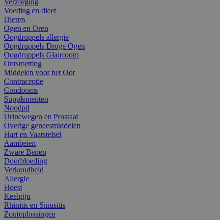
Verzorging
Voeding en dieet
Dieren
Ogen en Oren
Oogdruppels allergie
Oogdruppels Droge Ogen
Oogdruppels Glaucoom
Ontsmetting
Middelen voor het Oor
Contraceptie
Condooms
Supplementen
Noodpil
Urinewegen en Prostaat
Overige geneesmiddelen
Hart en Vaatstelsel
Aambeien
Zware Benen
Doorbloeding
Verkoudheid
Allergie
Hoest
Keelpijn
Rhinitis en Sinusitis
Zoutoplossingen