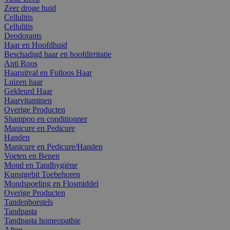
Zeer droge huid
Cellulitis
Cellulitis
Deodorants
Haar en Hoofdhuid
Beschadigd haar en hoofdirritatie
Anti Roos
Haaruitval en Futloos Haar
Luizen haar
Gekleurd Haar
Haarvitaminen
Overige Producten
Shampoo en conditionner
Manicure en Pedicure
Handen
Manicure en Pedicure/Handen
Voeten en Benen
Mond en Tandhygiëne
Kunstgebit Toebehoren
Mondspoeling en Flosmiddel
Overige Producten
Tandenborstels
Tandpasta
Tandpasta homeopathie
Aften