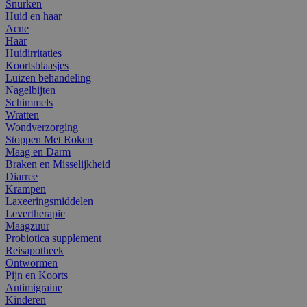
Snurken
Huid en haar
Acne
Haar
Huidirritaties
Koortsblaasjes
Luizen behandeling
Nagelbijten
Schimmels
Wratten
Wondverzorging
Stoppen Met Roken
Maag en Darm
Braken en Misselijkheid
Diarree
Krampen
Laxeeringsmiddelen
Levertherapie
Maagzuur
Probiotica supplement
Reisapotheek
Ontwormen
Pijn en Koorts
Antimigraine
Kinderen