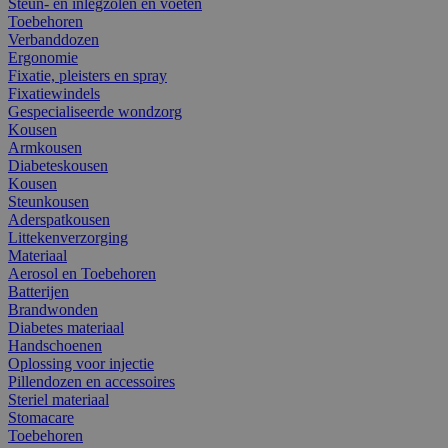
Steun- en inlegzolen en voeten
Toebehoren
Verbanddozen
Ergonomie
Fixatie, pleisters en spray
Fixatiewindels
Gespecialiseerde wondzorg
Kousen
Armkousen
Diabeteskousen
Kousen
Steunkousen
Aderspatkousen
Littekenverzorging
Materiaal
Aerosol en Toebehoren
Batterijen
Brandwonden
Diabetes materiaal
Handschoenen
Oplossing voor injectie
Pillendozen en accessoires
Steriel materiaal
Stomacare
Toebehoren