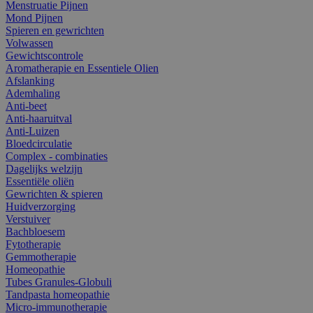
Menstruatie Pijnen
Mond Pijnen
Spieren en gewrichten
Volwassen
Gewichtscontrole
Aromatherapie en Essentiele Olien
Afslanking
Ademhaling
Anti-beet
Anti-haaruitval
Anti-Luizen
Bloedcirculatie
Complex - combinaties
Dagelijks welzijn
Essentiële oliën
Gewrichten & spieren
Huidverzorging
Verstuiver
Bachbloesem
Fytotherapie
Gemmotherapie
Homeopathie
Tubes Granules-Globuli
Tandpasta homeopathie
Micro-immunotherapie