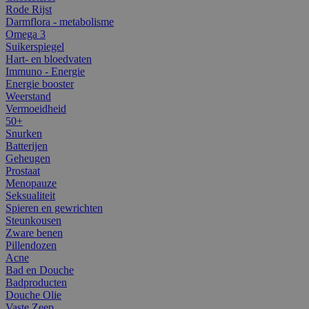
Rode Rijst
Darmflora - metabolisme
Omega 3
Suikerspiegel
Hart- en bloedvaten
Immuno - Energie
Energie booster
Weerstand
Vermoeidheid
50+
Snurken
Batterijen
Geheugen
Prostaat
Menopauze
Seksualiteit
Spieren en gewrichten
Steunkousen
Zware benen
Pillendozen
Acne
Bad en Douche
Badproducten
Douche Olie
Vaste Zeep