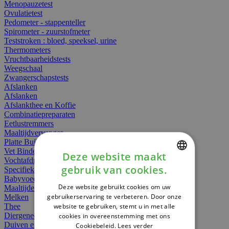
Menopauzetest
Ovulatietest
Pedometer - stappenteller
Spirometer - zuurstofmeter
Teststroken : bloed, speeksel, urine
Thermometers
Vruchtbaarheidstests
Weegschaal
Zwangerschapstests
Afslanken
Afslanken
Afslankthee en Koffie
Combinatiepreparaten
Eetlustremmers
Maaltijdvervanger
Platte Buik
Vet Binders
Deze website maakt
Vochtafdrijvers
gebruik van cookies.
Specifieke Voeding
DUTCH
Babyvoeding
Deze website gebruikt cookies om uw
Maaltijden
FRENCH
gebruikerservaring te verbeteren. Door onze
Melken
website te gebruiken, stemt u in met alle
Thee
ENGLISH
Diergeneesmiddelen
cookies in overeenstemming met ons
Duiven en vogels
Cookiebeleid.
Lees verder