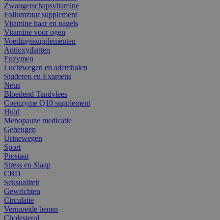
Zwangerschapsvitamine
Foliumzuur supplement
Vitamine haar en nagels
Vitamine voor ogen
Voedingssupplementen
Antioxydanten
Enzymen
Luchtwegen en ademhalen
Studeren en Examens
Neus
Bloedend Tandvlees
Coenzyme Q10 supplement
Huid
Menopauze medicatie
Geheugen
Urinewegen
Sport
Prostaat
Stress en Slaap
CBD
Seksualiteit
Gewrichten
Circulatie
Vermoeide benen
Cholesterol