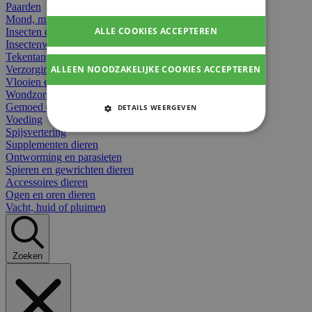
Paarden
Mond, muil of snavel
ALLE COOKIES ACCEPTEREN
Insecten dieren
Insectenwerend
Tekentangen
ALLEEN NOODZAKELIJKE COOKIES ACCEPTEREN
Verzorging beten
Vlooien en teken
Wondzorg dieren
Gemoed en stress dieren
DETAILS WEERGEVEN
Voeding
STRIKT NOODZAKELIJKE
Spijsvertering
COOKIES
Supplementen dieren
Ontworming en parasieten
Spieren en gewrichten dieren
PRESTATIE COOKIES
Accessoires dieren
Ogen en oren dieren
TARGETING COOKIES
Vacht, huid of pluimen
FUNCTIONELE COOKIES
Zoeken
Strikt noodzakelijke cookies