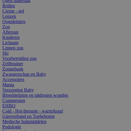
Ogen materiaal
Brillen
Creme - gel
Lenzen
Oogpleisters
Zon
Aftersun
Kinderen
Lichaam
Lippen zon
Ski
Voorbereiding zon
Zelfbruiner
Zonnebank
Zwangerschap en Baby
Accessoires
Mama
Verzorging Baby
Bloedstelping en uitdrogen wonden
Compressen
EHBO
Cold - Hot therapie - warm/koud
Gipsverband en Toebehoren
Medische hulpmiddelen
Podologie