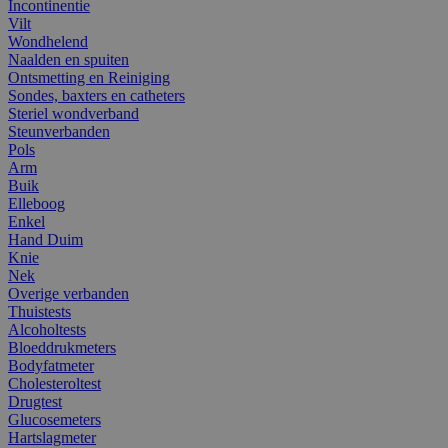
Incontinentie
Vilt
Wondhelend
Naalden en spuiten
Ontsmetting en Reiniging
Sondes, baxters en catheters
Steriel wondverband
Steunverbanden
Pols
Arm
Buik
Elleboog
Enkel
Hand Duim
Knie
Nek
Overige verbanden
Thuistests
Alcoholtests
Bloeddrukmeters
Bodyfatmeter
Cholesteroltest
Drugtest
Glucosemeters
Hartslagmeter