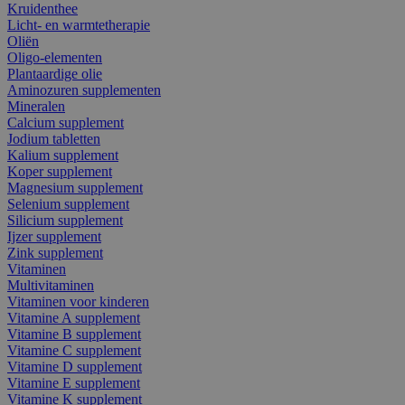
Kruidenthee
Licht- en warmtetherapie
Oliën
Oligo-elementen
Plantaardige olie
Aminozuren supplementen
Mineralen
Calcium supplement
Jodium tabletten
Kalium supplement
Koper supplement
Magnesium supplement
Selenium supplement
Silicium supplement
Ijzer supplement
Zink supplement
Vitaminen
Multivitaminen
Vitaminen voor kinderen
Vitamine A supplement
Vitamine B supplement
Vitamine C supplement
Vitamine D supplement
Vitamine E supplement
Vitamine K supplement