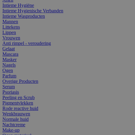
Intieme Hygiëne
Intieme Hygienische Verbanden
Intieme Wasproducten
Mannen
Littekens
Lippen
Vrouwen
Anti rimpel - veroudering
Gelaat
Mascara
Masker
Nagels
Ogen
Parfum
Overige Producten
Serum
Psoriasis
Peeling en Scrub
Pigmentvlekken
Rode reactive huid
Wenkbrauwen
Normale huid
Nachtcreme
Make-up