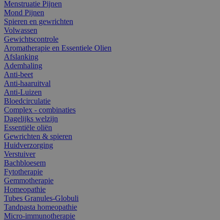
Menstruatie Pijnen
Mond Pijnen
Spieren en gewrichten
Volwassen
Gewichtscontrole
Aromatherapie en Essentiele Olien
Afslanking
Ademhaling
Anti-beet
Anti-haaruitval
Anti-Luizen
Bloedcirculatie
Complex - combinaties
Dagelijks welzijn
Essentiële oliën
Gewrichten & spieren
Huidverzorging
Verstuiver
Bachbloesem
Fytotherapie
Gemmotherapie
Homeopathie
Tubes Granules-Globuli
Tandpasta homeopathie
Micro-immunotherapie