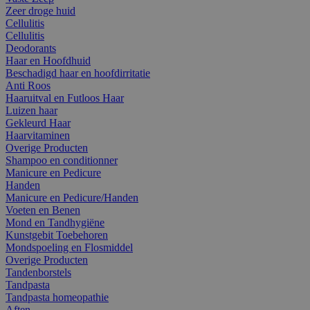
Zeer droge huid
Cellulitis
Cellulitis
Deodorants
Haar en Hoofdhuid
Beschadigd haar en hoofdirritatie
Anti Roos
Haaruitval en Futloos Haar
Luizen haar
Gekleurd Haar
Haarvitaminen
Overige Producten
Shampoo en conditionner
Manicure en Pedicure
Handen
Manicure en Pedicure/Handen
Voeten en Benen
Mond en Tandhygiëne
Kunstgebit Toebehoren
Mondspoeling en Flosmiddel
Overige Producten
Tandenborstels
Tandpasta
Tandpasta homeopathie
Aften