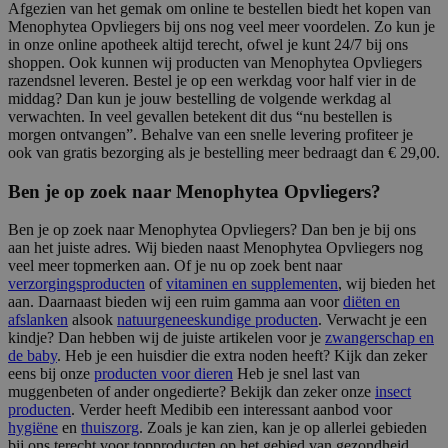
Afgezien van het gemak om online te bestellen biedt het kopen van
Menophytea Opvliegers bij ons nog veel meer voordelen. Zo kun je
in onze online apotheek altijd terecht, ofwel je kunt 24/7 bij ons
shoppen. Ook kunnen wij producten van Menophytea Opvliegers
razendsnel leveren. Bestel je op een werkdag voor half vier in de
middag? Dan kun je jouw bestelling de volgende werkdag al
verwachten. In veel gevallen betekent dit dus “nu bestellen is
morgen ontvangen”. Behalve van een snelle levering profiteer je
ook van gratis bezorging als je bestelling meer bedraagt dan € 29,00.
Ben je op zoek naar Menophytea Opvliegers?
Ben je op zoek naar Menophytea Opvliegers? Dan ben je bij ons
aan het juiste adres. Wij bieden naast Menophytea Opvliegers nog
veel meer topmerken aan. Of je nu op zoek bent naar
verzorgingsproducten
of
vitaminen en supplementen
, wij bieden het
aan. Daarnaast bieden wij een ruim gamma aan voor
diëten en
afslanken
alsook
natuurgeneeskundige producten
. Verwacht je een
kindje? Dan hebben wij de juiste artikelen voor je
zwangerschap en
de baby
. Heb je een huisdier die extra noden heeft? Kijk dan zeker
eens bij onze
producten voor dieren
Heb je snel last van
muggenbeten of ander ongedierte? Bekijk dan zeker onze
insect
producten
. Verder heeft Medibib een interessant aanbod voor
hygiëne
en
thuiszorg
. Zoals je kan zien, kan je op allerlei gebieden
bij ons terecht voor topproducten op het gebied van gezondheid.