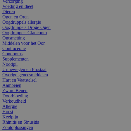
Verzorging
Voeding en dieet
Dieren
Ogen en Oren
Oogdruppels allergie
Oogdruppels Droge Ogen
Oogdruppels Glaucoom
Ontsmetting
Middelen voor het Oor
Contraceptie
Condooms
Supplementen
Noodpil
Urinewegen en Prostaat
Overige geneesmiddelen
Hart en Vaatstelsel
Aambeien
Zware Benen
Doorbloeding
Verkoudheid
Allergie
Hoest
Keelpijn
Rhinitis en Sinusitis
Zoutoplossingen