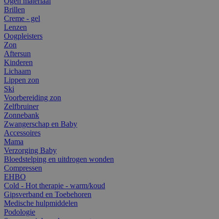
Ogen materiaal
Brillen
Creme - gel
Lenzen
Oogpleisters
Zon
Aftersun
Kinderen
Lichaam
Lippen zon
Ski
Voorbereiding zon
Zelfbruiner
Zonnebank
Zwangerschap en Baby
Accessoires
Mama
Verzorging Baby
Bloedstelping en uitdrogen wonden
Compressen
EHBO
Cold - Hot therapie - warm/koud
Gipsverband en Toebehoren
Medische hulpmiddelen
Podologie