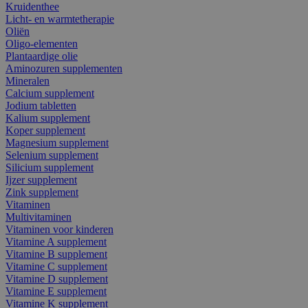
Kruidenthee
Licht- en warmtetherapie
Oliën
Oligo-elementen
Plantaardige olie
Aminozuren supplementen
Mineralen
Calcium supplement
Jodium tabletten
Kalium supplement
Koper supplement
Magnesium supplement
Selenium supplement
Silicium supplement
Ijzer supplement
Zink supplement
Vitaminen
Multivitaminen
Vitaminen voor kinderen
Vitamine A supplement
Vitamine B supplement
Vitamine C supplement
Vitamine D supplement
Vitamine E supplement
Vitamine K supplement