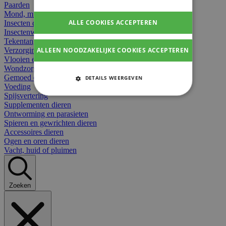
Paarden
Mond, muil of snavel
ALLE COOKIES ACCEPTEREN
Insecten dieren
Insectenwerend
Tekentangen
ALLEEN NOODZAKELIJKE COOKIES ACCEPTEREN
Verzorging beten
Vlooien en teken
Wondzorg dieren
Gemoed en stress dieren
DETAILS WEERGEVEN
Voeding
STRIKT NOODZAKELIJKE
Spijsvertering
COOKIES
Supplementen dieren
Ontworming en parasieten
Spieren en gewrichten dieren
PRESTATIE COOKIES
Accessoires dieren
Ogen en oren dieren
TARGETING COOKIES
Vacht, huid of pluimen
FUNCTIONELE COOKIES
Zoeken
Strikt noodzakelijke cookies