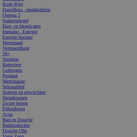
Rode Rijst
Darmflora - metabolisme
Omega 3
Suikerspiegel
Hart- en bloedvaten
Immuno - Energie
Energie booster
Weerstand
Vermoeidheid
50+
Snurken
Batterijen
Geheugen
Prostaat
Menopauze
Seksualiteit
Spieren en gewrichten
Steunkousen
Zware benen
Pillendozen
Acne
Bad en Douche
Badproducten
Douche Olie
Vaste Zeep