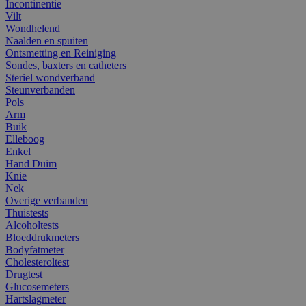
Incontinentie
Vilt
Wondhelend
Naalden en spuiten
Ontsmetting en Reiniging
Sondes, baxters en catheters
Steriel wondverband
Steunverbanden
Pols
Arm
Buik
Elleboog
Enkel
Hand Duim
Knie
Nek
Overige verbanden
Thuistests
Alcoholtests
Bloeddrukmeters
Bodyfatmeter
Cholesteroltest
Drugtest
Glucosemeters
Hartslagmeter