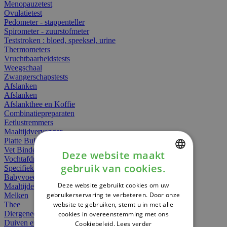
Menopauzetest
Ovulatietest
Pedometer - stappenteller
Spirometer - zuurstofmeter
Teststroken : bloed, speeksel, urine
Thermometers
Vruchtbaarheidstests
Weegschaal
Zwangerschapstests
Afslanken
Afslanken
Afslankthee en Koffie
Combinatiepreparaten
Eetlustremmers
Maaltijdvervanger
Platte Buik
Vet Binders
Deze website maakt
Vochtafdrijvers
gebruik van cookies.
Specifieke Voeding
DUTCH
Babyvoeding
Deze website gebruikt cookies om uw
Maaltijden
FRENCH
gebruikerservaring te verbeteren. Door onze
Melken
website te gebruiken, stemt u in met alle
Thee
ENGLISH
Diergeneesmiddelen
cookies in overeenstemming met ons
Duiven en vogels
Cookiebeleid.
Lees verder