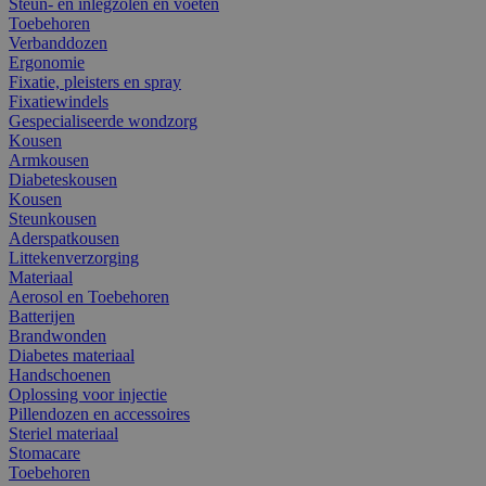
Steun- en inlegzolen en voeten
Toebehoren
Verbanddozen
Ergonomie
Fixatie, pleisters en spray
Fixatiewindels
Gespecialiseerde wondzorg
Kousen
Armkousen
Diabeteskousen
Kousen
Steunkousen
Aderspatkousen
Littekenverzorging
Materiaal
Aerosol en Toebehoren
Batterijen
Brandwonden
Diabetes materiaal
Handschoenen
Oplossing voor injectie
Pillendozen en accessoires
Steriel materiaal
Stomacare
Toebehoren