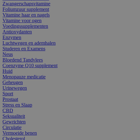
Zwangerschapsvitamine
Foliumzuur supplement
Vitamine haar en nagels
Vitamine voor ogen
Voedingssupplementen
Antioxydanten
Enzymen
Luchtwegen en ademhalen
Studeren en Examens
Neus
Bloedend Tandvlees
Coenzyme Q10 supplement
Huid
Menopauze medicatie
Geheugen
Urinewegen
Sport
Prostaat
Stress en Slaap
CBD
Seksualiteit
Gewrichten
Circulatie
Vermoeide benen
Cholesterol