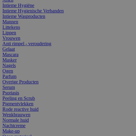
Intieme Hygiëne
Intieme Hygienische Verbanden
Intieme Wasproducten
Mannen
Littekens
Lippen
Vrouwen
Anti rimpel - veroudering
Gelaat
Mascara
Masker
Nagels
Ogen
Parfum
Overige Producten
Serum
Psoriasis
Peeling en Scrub
Pigmentvlekken
Rode reactive huid
Wenkbrauwen
Normale huid
Nachtcreme
Make-up