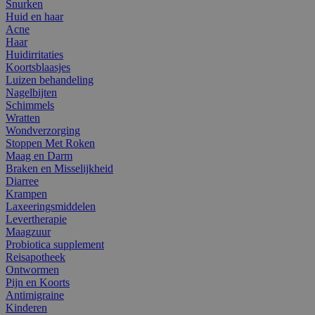
Snurken
Huid en haar
Acne
Haar
Huidirritaties
Koortsblaasjes
Luizen behandeling
Nagelbijten
Schimmels
Wratten
Wondverzorging
Stoppen Met Roken
Maag en Darm
Braken en Misselijkheid
Diarree
Krampen
Laxeeringsmiddelen
Levertherapie
Maagzuur
Probiotica supplement
Reisapotheek
Ontwormen
Pijn en Koorts
Antimigraine
Kinderen