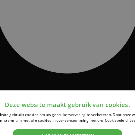
Deze website maakt gebruik van cookies.
site gebruikt cookies om uw gebruikerservaring te verbeteren. Door onze w
n, stemt u in met alle cookies in overeenstemming met ons Cookiebeleid.
Le