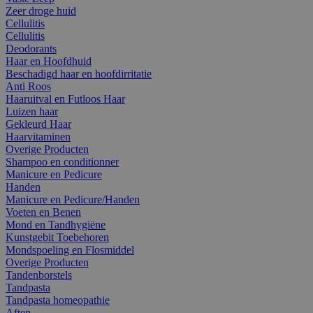
Zeer droge huid
Cellulitis
Cellulitis
Deodorants
Haar en Hoofdhuid
Beschadigd haar en hoofdirritatie
Anti Roos
Haaruitval en Futloos Haar
Luizen haar
Gekleurd Haar
Haarvitaminen
Overige Producten
Shampoo en conditionner
Manicure en Pedicure
Handen
Manicure en Pedicure/Handen
Voeten en Benen
Mond en Tandhygiëne
Kunstgebit Toebehoren
Mondspoeling en Flosmiddel
Overige Producten
Tandenborstels
Tandpasta
Tandpasta homeopathie
Aften