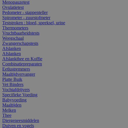
Menopauzetest
Ovulatietest
Pedometer - stappenteller
Spirometer - zuurstofmeter
Teststroken : bloed, speeksel, urine
Thermometers
Vruchtbaarheidstests
Weegschaal
Zwangerschapstests
Afslanken
Afslanken
Afslankthee en Koffie
Combinatiepreparaten
Eetlustremmers
Maaltijdvervanger
Platte Buik
Vet Binders
Vochtafdrijvers
Specifieke Voeding
Babyvoeding
Maaltijden
Melken
Thee
Diergeneesmiddelen
Duiven en vogels