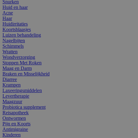
Snurken
Huid en haar
Acne
Haar
Huidirritaties
Koortsblaasjes
Luizen behandeling
Nagelbijten
Schimmels
Wratten
Wondverzorging
Stoppen Met Roken
Maag en Darm
Braken en Misselijkheid
Diarree
Krampen
Laxeeringsmiddelen
Levertherapie
Maagzuur
Probiotica supplement
Reisapotheek
Ontwormen
Pijn en Koorts
Antimigraine
Kinderen