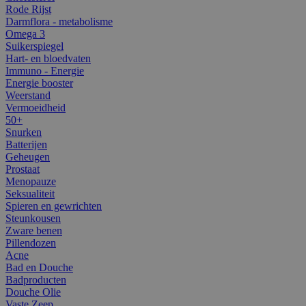
Rode Rijst
Darmflora - metabolisme
Omega 3
Suikerspiegel
Hart- en bloedvaten
Immuno - Energie
Energie booster
Weerstand
Vermoeidheid
50+
Snurken
Batterijen
Geheugen
Prostaat
Menopauze
Seksualiteit
Spieren en gewrichten
Steunkousen
Zware benen
Pillendozen
Acne
Bad en Douche
Badproducten
Douche Olie
Vaste Zeep