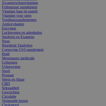
Zwangerschapsvitamine
Foliumzuur supplement
Vitamine haar en nagels
Vitamine voor ogen
Voedingssupplementen
Antioxydanten
Enzymen
Luchtwegen en ademhalen
Studeren en Examens
Neus
Bloedend Tandvlees
Coenzyme Q10 supplement
Huid
Menopauze medicatie
Geheugen
Urinewegen
Sport
Prostaat
Stress en Slaap
CBD
Seksualiteit
Gewrichten
Circulatie
Vermoeide benen
Cholesterol