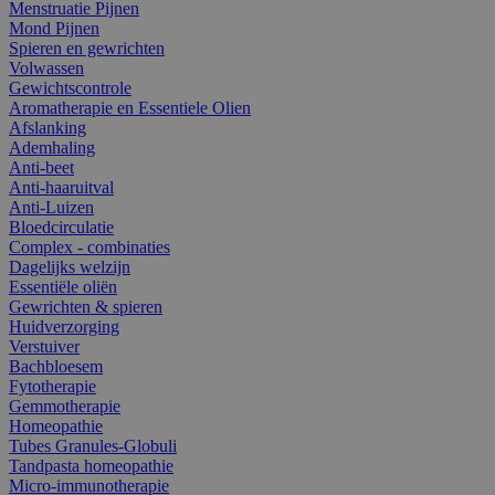
Menstruatie Pijnen
Mond Pijnen
Spieren en gewrichten
Volwassen
Gewichtscontrole
Aromatherapie en Essentiele Olien
Afslanking
Ademhaling
Anti-beet
Anti-haaruitval
Anti-Luizen
Bloedcirculatie
Complex - combinaties
Dagelijks welzijn
Essentiële oliën
Gewrichten & spieren
Huidverzorging
Verstuiver
Bachbloesem
Fytotherapie
Gemmotherapie
Homeopathie
Tubes Granules-Globuli
Tandpasta homeopathie
Micro-immunotherapie