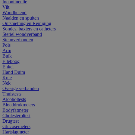
Incontinentie
Vilt
Wondhelend
Naalden en spuiten
Ontsmetting en Reiniging
Sondes, baxters en catheters
Steriel wondverband
Steunverbanden
Pols
Arm
Buik
Elleboog
Enkel
Hand Duim
Knie
Nek
Overige verbanden
Thuistests
Alcoholtests
Bloeddrukmeters
Bodyfatmeter
Cholesteroltest
Drugtest
Glucosemeters
Hartslagmeter