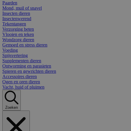
Paarden
Mond, muil of snavel
Insecten dieren
Insectenwerend
Tekentangen
Verzorging beten
Vlooien en teken
Wondzorg dieren
Gemoed en stress dieren
Voeding
Spijsvertering
Supplementen dieren
Ontworming en parasieten
Spieren en gewrichten dieren
Accessoires dieren
Ogen en oren dieren
Vacht, huid of pluimen
Zoeken