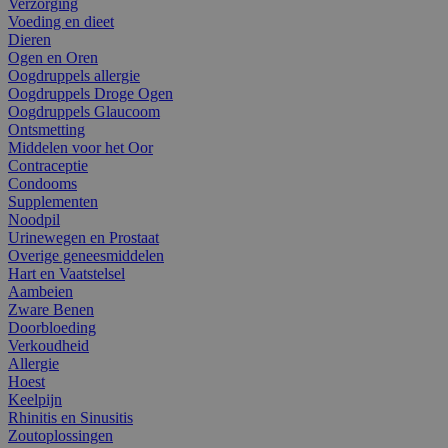
Verzorging
Voeding en dieet
Dieren
Ogen en Oren
Oogdruppels allergie
Oogdruppels Droge Ogen
Oogdruppels Glaucoom
Ontsmetting
Middelen voor het Oor
Contraceptie
Condooms
Supplementen
Noodpil
Urinewegen en Prostaat
Overige geneesmiddelen
Hart en Vaatstelsel
Aambeien
Zware Benen
Doorbloeding
Verkoudheid
Allergie
Hoest
Keelpijn
Rhinitis en Sinusitis
Zoutoplossingen