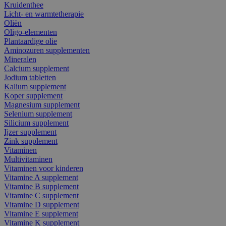
Kruidenthee
Licht- en warmtetherapie
Oliën
Oligo-elementen
Plantaardige olie
Aminozuren supplementen
Mineralen
Calcium supplement
Jodium tabletten
Kalium supplement
Koper supplement
Magnesium supplement
Selenium supplement
Silicium supplement
Ijzer supplement
Zink supplement
Vitaminen
Multivitaminen
Vitaminen voor kinderen
Vitamine A supplement
Vitamine B supplement
Vitamine C supplement
Vitamine D supplement
Vitamine E supplement
Vitamine K supplement