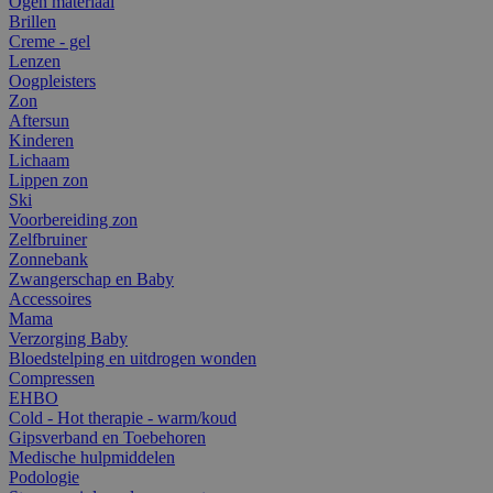
Ogen materiaal
Brillen
Creme - gel
Lenzen
Oogpleisters
Zon
Aftersun
Kinderen
Lichaam
Lippen zon
Ski
Voorbereiding zon
Zelfbruiner
Zonnebank
Zwangerschap en Baby
Accessoires
Mama
Verzorging Baby
Bloedstelping en uitdrogen wonden
Compressen
EHBO
Cold - Hot therapie - warm/koud
Gipsverband en Toebehoren
Medische hulpmiddelen
Podologie