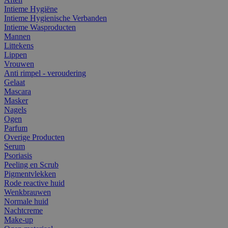
Intieme Hygiëne
Intieme Hygienische Verbanden
Intieme Wasproducten
Mannen
Littekens
Lippen
Vrouwen
Anti rimpel - veroudering
Gelaat
Mascara
Masker
Nagels
Ogen
Parfum
Overige Producten
Serum
Psoriasis
Peeling en Scrub
Pigmentvlekken
Rode reactive huid
Wenkbrauwen
Normale huid
Nachtcreme
Make-up