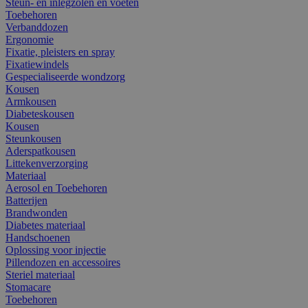
Steun- en inlegzolen en voeten
Toebehoren
Verbanddozen
Ergonomie
Fixatie, pleisters en spray
Fixatiewindels
Gespecialiseerde wondzorg
Kousen
Armkousen
Diabeteskousen
Kousen
Steunkousen
Aderspatkousen
Littekenverzorging
Materiaal
Aerosol en Toebehoren
Batterijen
Brandwonden
Diabetes materiaal
Handschoenen
Oplossing voor injectie
Pillendozen en accessoires
Steriel materiaal
Stomacare
Toebehoren