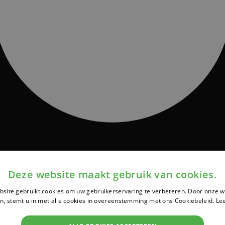
Deze website maakt gebruik van cookies.
site gebruikt cookies om uw gebruikerservaring te verbeteren. Door onze w
n, stemt u in met alle cookies in overeenstemming met ons Cookiebeleid.
Le