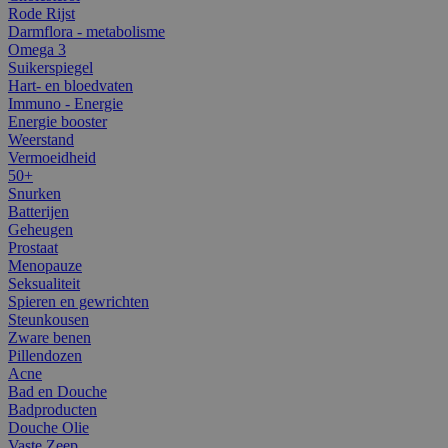
Rode Rijst
Darmflora - metabolisme
Omega 3
Suikerspiegel
Hart- en bloedvaten
Immuno - Energie
Energie booster
Weerstand
Vermoeidheid
50+
Snurken
Batterijen
Geheugen
Prostaat
Menopauze
Seksualiteit
Spieren en gewrichten
Steunkousen
Zware benen
Pillendozen
Acne
Bad en Douche
Badproducten
Douche Olie
Vaste Zeep