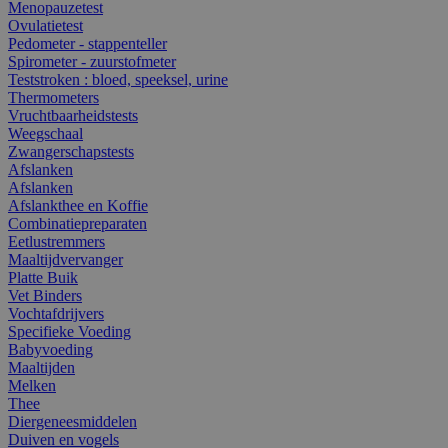
Menopauzetest
Ovulatietest
Pedometer - stappenteller
Spirometer - zuurstofmeter
Teststroken : bloed, speeksel, urine
Thermometers
Vruchtbaarheidstests
Weegschaal
Zwangerschapstests
Afslanken
Afslanken
Afslankthee en Koffie
Combinatiepreparaten
Eetlustremmers
Maaltijdvervanger
Platte Buik
Vet Binders
Vochtafdrijvers
Specifieke Voeding
Babyvoeding
Maaltijden
Melken
Thee
Diergeneesmiddelen
Duiven en vogels