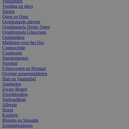
Verzorging
Voeding en dieet
Dieren
Ogen en Oren
Oogdruppels allergie
Oogdruppels Droge Ogen
Oogdruppels Glaucoom
Ontsmetting
Middelen voor het Oor
Contraceptie
Condooms
Supplementen
Noodpil
Urinewegen en Prostaat
Overige geneesmiddelen
Hart en Vaatstelsel
Aambeien
Zware Benen
Doorbloeding
Verkoudheid
Allergie
Hoest
Keelpijn
Rhinitis en Sinusitis
Zoutoplossingen