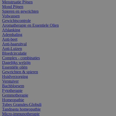
Menstruatie Pijnen
Mond Pijnen
Spieren en gewrichten
Volwassen
Gewichtscontrole
Aromatherapie en Essentiele Olien
Afslanking
Ademhaling
Anti-beet
Anti-haaruitval
Anti-Luizen
Bloedcirculatie
Complex - combinaties
Dagelijks welzijn
Essentiële oliën
Gewrichten & spieren
Huidverzorging
Verstuiver
Bachbloesem
Fytotherapie
Gemmotherapie
Homeopathie
Tubes Granules-Globuli
Tandpasta homeopathie
Micro-immunotherapie