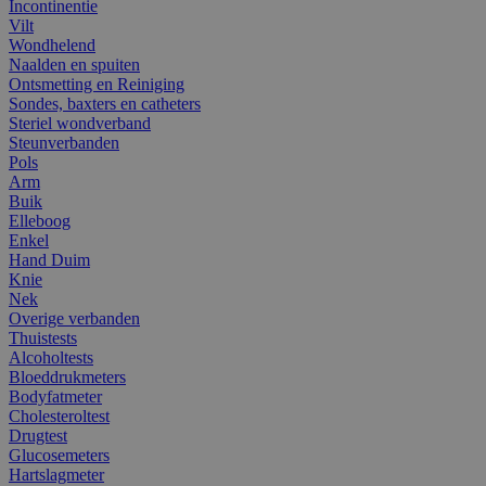
Incontinentie
Vilt
Wondhelend
Naalden en spuiten
Ontsmetting en Reiniging
Sondes, baxters en catheters
Steriel wondverband
Steunverbanden
Pols
Arm
Buik
Elleboog
Enkel
Hand Duim
Knie
Nek
Overige verbanden
Thuistests
Alcoholtests
Bloeddrukmeters
Bodyfatmeter
Cholesteroltest
Drugtest
Glucosemeters
Hartslagmeter