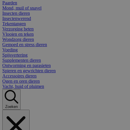
Paarden
Mond, muil of snavel
Insecten dieren
Insectenwerend
Tekentangen
Verzorging beten
Vlooien en teken
Wondzorg dieren
Gemoed en stress dieren
Voeding
Spijsvertering
Supplementen dieren
Ontworming en parasieten
Spieren en gewrichten dieren
Accessoires dieren
Ogen en oren dieren
Vacht, huid of pluimen
Zoeken