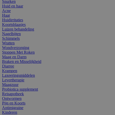
Snurken
Huid en haar
Acne
Haar
Huidirritaties
Koortsblaasjes
Luizen behandeling
Nagelbijten
Schimmels
Wratten
Wondverzorging
Stoppen Met Roken
Maag en Darm
Braken en Misselijkheid
Diarree
Krampen
Laxeeringsmiddelen
Levertherapie
Maagzuur
Probiotica supplement
Reisapotheek
Ontwormen
Pijn en Koorts
Antimigraine
Kinderen