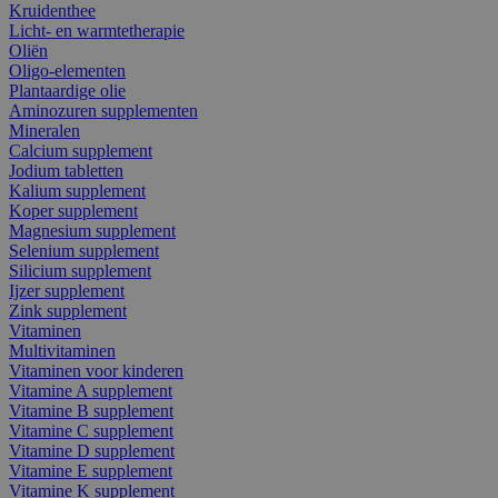
Kruidenthee
Licht- en warmtetherapie
Oliën
Oligo-elementen
Plantaardige olie
Aminozuren supplementen
Mineralen
Calcium supplement
Jodium tabletten
Kalium supplement
Koper supplement
Magnesium supplement
Selenium supplement
Silicium supplement
Ijzer supplement
Zink supplement
Vitaminen
Multivitaminen
Vitaminen voor kinderen
Vitamine A supplement
Vitamine B supplement
Vitamine C supplement
Vitamine D supplement
Vitamine E supplement
Vitamine K supplement