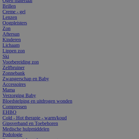
Ogen materiaal
Brillen
Creme - gel
Lenzen
Oogpleisters
Zon
Aftersun
Kinderen
Lichaam
Lippen zon
Ski
Voorbereiding zon
Zelfbruiner
Zonnebank
Zwangerschap en Baby
Accessoires
Mama
Verzorging Baby
Bloedstelping en uitdrogen wonden
Compressen
EHBO
Cold - Hot therapie - warm/koud
Gipsverband en Toebehoren
Medische hulpmiddelen
Podologie