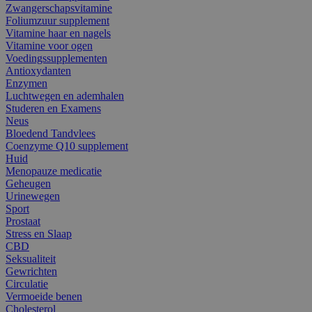
Zwangerschapsvitamine
Foliumzuur supplement
Vitamine haar en nagels
Vitamine voor ogen
Voedingssupplementen
Antioxydanten
Enzymen
Luchtwegen en ademhalen
Studeren en Examens
Neus
Bloedend Tandvlees
Coenzyme Q10 supplement
Huid
Menopauze medicatie
Geheugen
Urinewegen
Sport
Prostaat
Stress en Slaap
CBD
Seksualiteit
Gewrichten
Circulatie
Vermoeide benen
Cholesterol