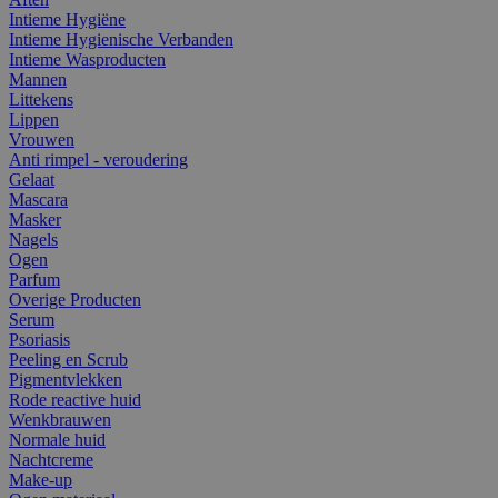
Intieme Hygiëne
Intieme Hygienische Verbanden
Intieme Wasproducten
Mannen
Littekens
Lippen
Vrouwen
Anti rimpel - veroudering
Gelaat
Mascara
Masker
Nagels
Ogen
Parfum
Overige Producten
Serum
Psoriasis
Peeling en Scrub
Pigmentvlekken
Rode reactive huid
Wenkbrauwen
Normale huid
Nachtcreme
Make-up