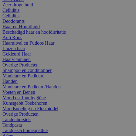
Zeer droge huid
Cellulitis
Cellulitis
Deodorants
Haar en Hoofdhuid
Beschadigd haar en hoofdirritatie
Anti Roos
Haaruitval en Futloos Haar
Luizen haar
Gekleurd Haar
Haarvitaminen
Overige Producten
Shampoo en conditionner
Manicure en Pedicure
Handen
Manicure en Pedicure/Handen
Voeten en Benen
Mond en Tandhygiëne
Kunstgebit Toebehoren
Mondspoeling en Flosmiddel
Overige Producten
Tandenborstels
Tandpasta
Tandpasta homeopathie
Aften