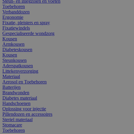
Steun- en inlegzolen en voeten
Toebehoren
Verbanddozen
Ergonomie
Fixatie, pleisters en spray
Fixatiewindels
Gespecialiseerde wondzorg
Kousen
Armkousen
Diabeteskousen
Kousen
Steunkousen
Aderspatkousen
Littekenverzorging
Materiaal
Aerosol en Toebehoren
Batterijen
Brandwonden
Diabetes materiaal
Handschoenen
Oplossing voor injectie
Pillendozen en accessoires
Steriel materiaal
Stomacare
Toebehoren