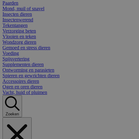
Paarden
Mond, muil of snavel
Insecten dieren
Insectenwerend
Tekentangen
Verzorging beten
Vlooien en teken
Wondzorg dieren
Gemoed en stress dieren
Voeding
Spijsvertering
Supplementen dieren
Ontworming en parasieten
Spieren en gewrichten dieren
Accessoires dieren
Ogen en oren dieren
Vacht, huid of pluimen
Zoeken