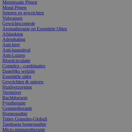
Menstruatie Pijnen
Mond Pijnen
Spieren en gewrichten
Volwassen
Gewichtscontrole
Aromatherapie en Essentiele Olien
Afslanking
Ademhaling
Anti-beet
Anti-haaruitval
Anti-Luizen
Bloedcirculatie
Complex - combinaties
Dagelijks welzijn
Essentiële oliën
Gewrichten & spieren
Huidverzorging
Verstuiver
Bachbloesem
Fytotherapie
Gemmotherapie
Homeopathie
Tubes Granules-Globuli
Tandpasta homeopathie
Micro-immunotherapie