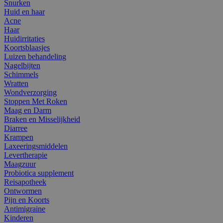
Snurken
Huid en haar
Acne
Haar
Huidirritaties
Koortsblaasjes
Luizen behandeling
Nagelbijten
Schimmels
Wratten
Wondverzorging
Stoppen Met Roken
Maag en Darm
Braken en Misselijkheid
Diarree
Krampen
Laxeeringsmiddelen
Levertherapie
Maagzuur
Probiotica supplement
Reisapotheek
Ontwormen
Pijn en Koorts
Antimigraine
Kinderen