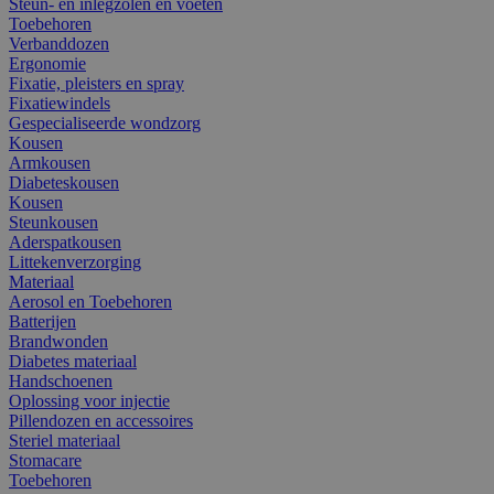
Steun- en inlegzolen en voeten
Toebehoren
Verbanddozen
Ergonomie
Fixatie, pleisters en spray
Fixatiewindels
Gespecialiseerde wondzorg
Kousen
Armkousen
Diabeteskousen
Kousen
Steunkousen
Aderspatkousen
Littekenverzorging
Materiaal
Aerosol en Toebehoren
Batterijen
Brandwonden
Diabetes materiaal
Handschoenen
Oplossing voor injectie
Pillendozen en accessoires
Steriel materiaal
Stomacare
Toebehoren