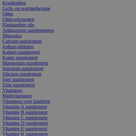
Kruidenthee
Licht- en warmtetherapie
Oliën
Oligo-elementen
Plantaardige olie
Aminozuren supplementen
Mineralen
Calcium supplement
Jodium tabletten
Kalium supplement
Koper supplement
Magnesium supplement
Selenium supplement
Silicium supplement
Ijzer supplement
Zink supplement
Vitaminen
Multivitaminen
Vitaminen voor kinderen
Vitamine A supplement
Vitamine B supplement
Vitamine C supplement
Vitamine D supplement
Vitamine E supplement
Vitamine K supplement