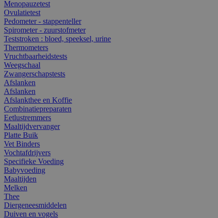
Menopauzetest
Ovulatietest
Pedometer - stappenteller
Spirometer - zuurstofmeter
Teststroken : bloed, speeksel, urine
Thermometers
Vruchtbaarheidstests
Weegschaal
Zwangerschapstests
Afslanken
Afslanken
Afslankthee en Koffie
Combinatiepreparaten
Eetlustremmers
Maaltijdvervanger
Platte Buik
Vet Binders
Vochtafdrijvers
Specifieke Voeding
Babyvoeding
Maaltijden
Melken
Thee
Diergeneesmiddelen
Duiven en vogels