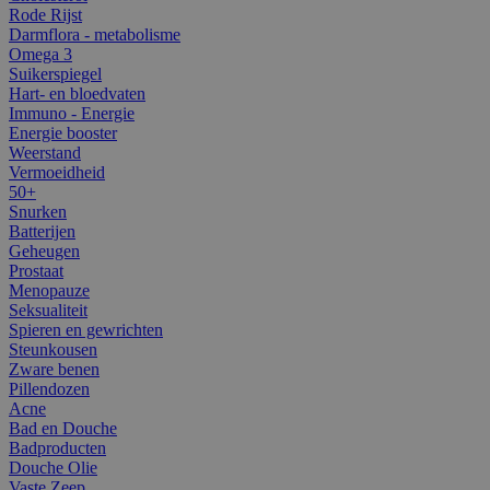
Rode Rijst
Darmflora - metabolisme
Omega 3
Suikerspiegel
Hart- en bloedvaten
Immuno - Energie
Energie booster
Weerstand
Vermoeidheid
50+
Snurken
Batterijen
Geheugen
Prostaat
Menopauze
Seksualiteit
Spieren en gewrichten
Steunkousen
Zware benen
Pillendozen
Acne
Bad en Douche
Badproducten
Douche Olie
Vaste Zeep