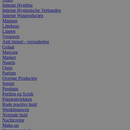
Intieme Hygiëne
Intieme Hygienische Verbanden
Intieme Wasproducten
Mannen
Littekens
Lippen
Vrouwen
Anti rimpel - veroudering
Gelaat
Mascara
Masker
Nagels
Ogen
Parfum
Overige Producten
Serum
Psoriasis
Peeling en Scrub
Pigmentvlekken
Rode reactive huid
Wenkbrauwen
Normale huid
Nachtcreme
Make-up