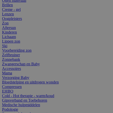
Ogen materiaal
Brillen
Creme - gel
Lenzen
Oogpleisters
Zon
Aftersun
Kinderen
Lichaam
Lippen zon
Ski
Voorbereiding zon
Zelfbruiner
Zonnebank
Zwangerschap en Baby
Accessoires
Mama
Verzorging Baby
Bloedstelping en uitdrogen wonden
Compressen
EHBO
Cold - Hot therapie - warm/koud
Gipsverband en Toebehoren
Medische hulpmiddelen
Podologie