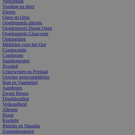
Verzorging
Voeding en dieet
Dieren
Ogen en Oren
Oogdruppels allergie
Oogdruppels Droge Ogen
Oogdruppels Glaucoom
Ontsmetting
Middelen voor het Oor
Contraceptie
Condooms
Supplementen
Noodpil
Urinewegen en Prostaat
Overige geneesmiddelen
Hart en Vaatstelsel
Aambeien
Zware Benen
Doorbloeding
Verkoudheid
Allergie
Hoest
Keelpijn
Rhinitis en Sinusitis
Zoutoplossingen