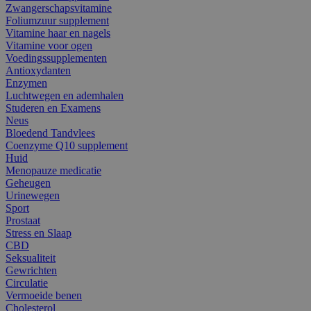
Zwangerschapsvitamine
Foliumzuur supplement
Vitamine haar en nagels
Vitamine voor ogen
Voedingssupplementen
Antioxydanten
Enzymen
Luchtwegen en ademhalen
Studeren en Examens
Neus
Bloedend Tandvlees
Coenzyme Q10 supplement
Huid
Menopauze medicatie
Geheugen
Urinewegen
Sport
Prostaat
Stress en Slaap
CBD
Seksualiteit
Gewrichten
Circulatie
Vermoeide benen
Cholesterol