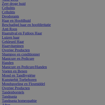
Zeer droge huid
Cellulitis
Cellulitis
Deodorants
Haar en Hoofdhuid
Beschadigd haar en hoofdirritatie
Anti Roos
Haaruitval en Futloos Haar
Luizen haar
Gekleurd Haar
Haarvitaminen
Overige Producten
Shampoo en conditionner
Manicure en Pedicure
Handen
Manicure en Pedicure/Handen
Voeten en Benen
Mond en Tandhygiëne
Kunstgebit Toebehoren
Mondspoeling en Flosmiddel
Overige Producten
Tandenborstels
Tandpasta
Tandpasta homeopathie
Aften