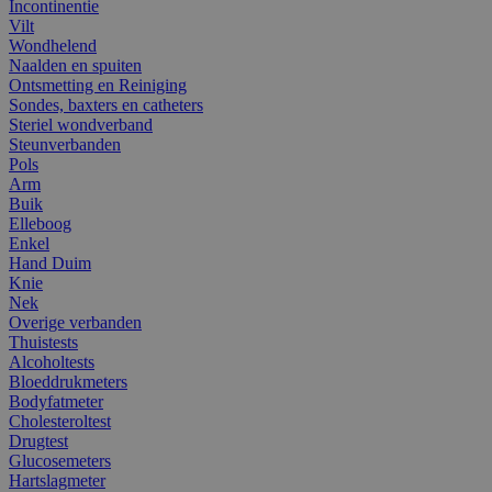
Incontinentie
Vilt
Wondhelend
Naalden en spuiten
Ontsmetting en Reiniging
Sondes, baxters en catheters
Steriel wondverband
Steunverbanden
Pols
Arm
Buik
Elleboog
Enkel
Hand Duim
Knie
Nek
Overige verbanden
Thuistests
Alcoholtests
Bloeddrukmeters
Bodyfatmeter
Cholesteroltest
Drugtest
Glucosemeters
Hartslagmeter