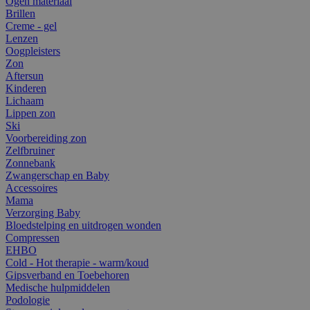
Ogen materiaal
Brillen
Creme - gel
Lenzen
Oogpleisters
Zon
Aftersun
Kinderen
Lichaam
Lippen zon
Ski
Voorbereiding zon
Zelfbruiner
Zonnebank
Zwangerschap en Baby
Accessoires
Mama
Verzorging Baby
Bloedstelping en uitdrogen wonden
Compressen
EHBO
Cold - Hot therapie - warm/koud
Gipsverband en Toebehoren
Medische hulpmiddelen
Podologie