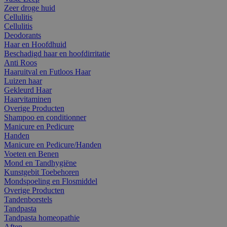
Zeer droge huid
Cellulitis
Cellulitis
Deodorants
Haar en Hoofdhuid
Beschadigd haar en hoofdirritatie
Anti Roos
Haaruitval en Futloos Haar
Luizen haar
Gekleurd Haar
Haarvitaminen
Overige Producten
Shampoo en conditionner
Manicure en Pedicure
Handen
Manicure en Pedicure/Handen
Voeten en Benen
Mond en Tandhygiëne
Kunstgebit Toebehoren
Mondspoeling en Flosmiddel
Overige Producten
Tandenborstels
Tandpasta
Tandpasta homeopathie
Aften