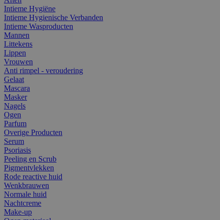
Intieme Hygiëne
Intieme Hygienische Verbanden
Intieme Wasproducten
Mannen
Littekens
Lippen
Vrouwen
Anti rimpel - veroudering
Gelaat
Mascara
Masker
Nagels
Ogen
Parfum
Overige Producten
Serum
Psoriasis
Peeling en Scrub
Pigmentvlekken
Rode reactive huid
Wenkbrauwen
Normale huid
Nachtcreme
Make-up