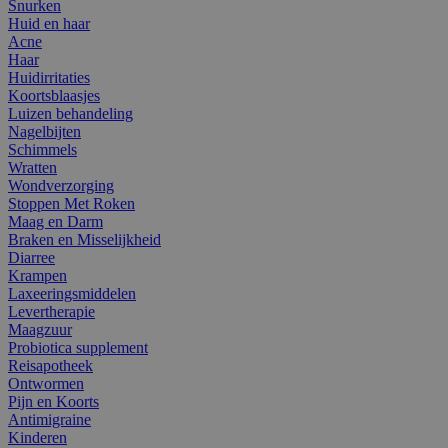
Snurken
Huid en haar
Acne
Haar
Huidirritaties
Koortsblaasjes
Luizen behandeling
Nagelbijten
Schimmels
Wratten
Wondverzorging
Stoppen Met Roken
Maag en Darm
Braken en Misselijkheid
Diarree
Krampen
Laxeeringsmiddelen
Levertherapie
Maagzuur
Probiotica supplement
Reisapotheek
Ontwormen
Pijn en Koorts
Antimigraine
Kinderen