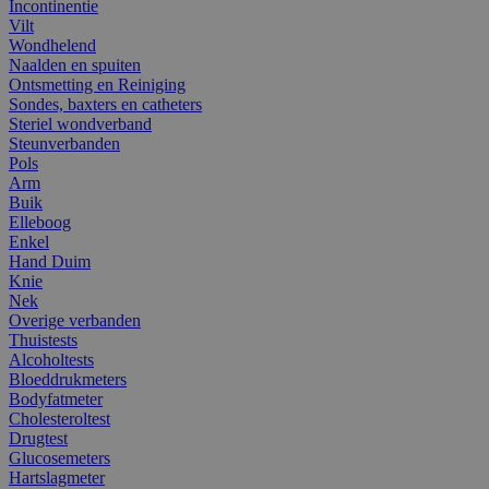
Incontinentie
Vilt
Wondhelend
Naalden en spuiten
Ontsmetting en Reiniging
Sondes, baxters en catheters
Steriel wondverband
Steunverbanden
Pols
Arm
Buik
Elleboog
Enkel
Hand Duim
Knie
Nek
Overige verbanden
Thuistests
Alcoholtests
Bloeddrukmeters
Bodyfatmeter
Cholesteroltest
Drugtest
Glucosemeters
Hartslagmeter