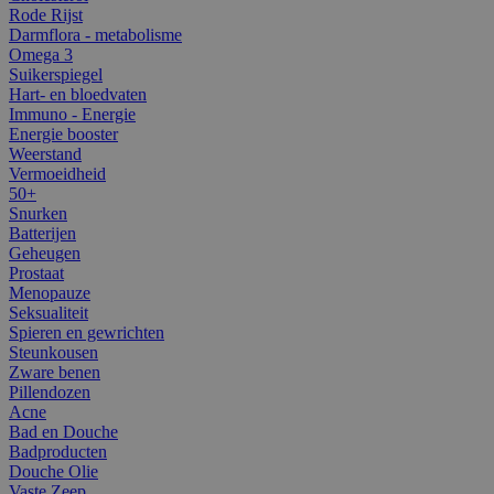
Rode Rijst
Darmflora - metabolisme
Omega 3
Suikerspiegel
Hart- en bloedvaten
Immuno - Energie
Energie booster
Weerstand
Vermoeidheid
50+
Snurken
Batterijen
Geheugen
Prostaat
Menopauze
Seksualiteit
Spieren en gewrichten
Steunkousen
Zware benen
Pillendozen
Acne
Bad en Douche
Badproducten
Douche Olie
Vaste Zeep