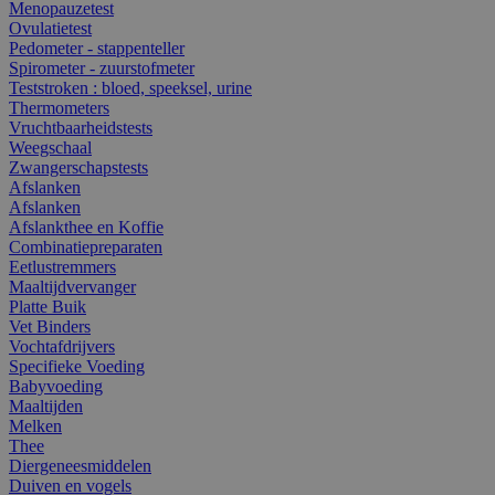
Menopauzetest
Ovulatietest
Pedometer - stappenteller
Spirometer - zuurstofmeter
Teststroken : bloed, speeksel, urine
Thermometers
Vruchtbaarheidstests
Weegschaal
Zwangerschapstests
Afslanken
Afslanken
Afslankthee en Koffie
Combinatiepreparaten
Eetlustremmers
Maaltijdvervanger
Platte Buik
Vet Binders
Vochtafdrijvers
Specifieke Voeding
Babyvoeding
Maaltijden
Melken
Thee
Diergeneesmiddelen
Duiven en vogels