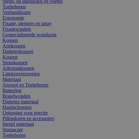
Steun- en inlegzolen en voeten
Toebehoren
Verbanddozen
Ergonomie
Fixatie, pleisters en spray
Fixatiewindels
Gespecialiseerde wondzorg
Kousen
Armkousen
Diabeteskousen
Kousen
Steunkousen
Aderspatkousen
Littekenverzorging
Materiaal
Aerosol en Toebehoren
Batterijen
Brandwonden
Diabetes materiaal
Handschoenen
Oplossing voor injectie
Pillendozen en accessoires
Steriel materiaal
Stomacare
Toebehoren