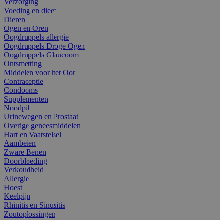
Verzorging
Voeding en dieet
Dieren
Ogen en Oren
Oogdruppels allergie
Oogdruppels Droge Ogen
Oogdruppels Glaucoom
Ontsmetting
Middelen voor het Oor
Contraceptie
Condooms
Supplementen
Noodpil
Urinewegen en Prostaat
Overige geneesmiddelen
Hart en Vaatstelsel
Aambeien
Zware Benen
Doorbloeding
Verkoudheid
Allergie
Hoest
Keelpijn
Rhinitis en Sinusitis
Zoutoplossingen