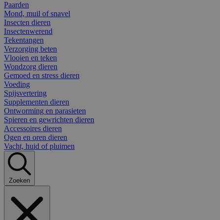
Paarden
Mond, muil of snavel
Insecten dieren
Insectenwerend
Tekentangen
Verzorging beten
Vlooien en teken
Wondzorg dieren
Gemoed en stress dieren
Voeding
Spijsvertering
Supplementen dieren
Ontworming en parasieten
Spieren en gewrichten dieren
Accessoires dieren
Ogen en oren dieren
Vacht, huid of pluimen
Zoeken