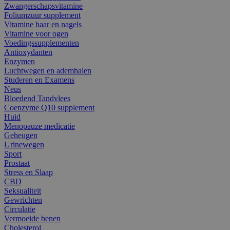
Zwangerschapsvitamine
Foliumzuur supplement
Vitamine haar en nagels
Vitamine voor ogen
Voedingssupplementen
Antioxydanten
Enzymen
Luchtwegen en ademhalen
Studeren en Examens
Neus
Bloedend Tandvlees
Coenzyme Q10 supplement
Huid
Menopauze medicatie
Geheugen
Urinewegen
Sport
Prostaat
Stress en Slaap
CBD
Seksualiteit
Gewrichten
Circulatie
Vermoeide benen
Cholesterol