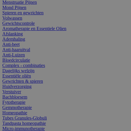
Menstruatie Pijnen
Mond Pijnen
Spieren en gewrichten
Volwassen
Gewichtscontrole
Aromatherapie en Essentiele Olien
Afslanking
Ademhaling
Anti-beet
Anti-haaruitval
Anti-Luizen
Bloedcirculatie
Complex - combinaties
Dagelijks welzijn
Essentiële oliën
Gewrichten & spieren
Huidverzorging
Verstuiver
Bachbloesem
Fytotherapie
Gemmotherapie
Homeopathie
Tubes Granules-Globuli
Tandpasta homeopathie
Micro-immunotherapie