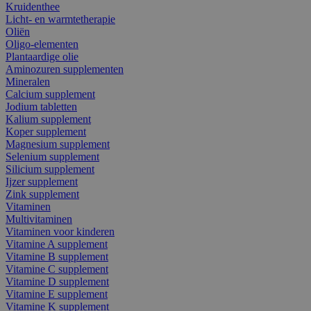
Kruidenthee
Licht- en warmtetherapie
Oliën
Oligo-elementen
Plantaardige olie
Aminozuren supplementen
Mineralen
Calcium supplement
Jodium tabletten
Kalium supplement
Koper supplement
Magnesium supplement
Selenium supplement
Silicium supplement
Ijzer supplement
Zink supplement
Vitaminen
Multivitaminen
Vitaminen voor kinderen
Vitamine A supplement
Vitamine B supplement
Vitamine C supplement
Vitamine D supplement
Vitamine E supplement
Vitamine K supplement