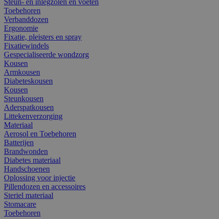
Steun- en inlegzolen en voeten
Toebehoren
Verbanddozen
Ergonomie
Fixatie, pleisters en spray
Fixatiewindels
Gespecialiseerde wondzorg
Kousen
Armkousen
Diabeteskousen
Kousen
Steunkousen
Aderspatkousen
Littekenverzorging
Materiaal
Aerosol en Toebehoren
Batterijen
Brandwonden
Diabetes materiaal
Handschoenen
Oplossing voor injectie
Pillendozen en accessoires
Steriel materiaal
Stomacare
Toebehoren