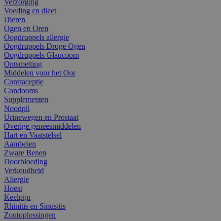
Verzorging
Voeding en dieet
Dieren
Ogen en Oren
Oogdruppels allergie
Oogdruppels Droge Ogen
Oogdruppels Glaucoom
Ontsmetting
Middelen voor het Oor
Contraceptie
Condooms
Supplementen
Noodpil
Urinewegen en Prostaat
Overige geneesmiddelen
Hart en Vaatstelsel
Aambeien
Zware Benen
Doorbloeding
Verkoudheid
Allergie
Hoest
Keelpijn
Rhinitis en Sinusitis
Zoutoplossingen