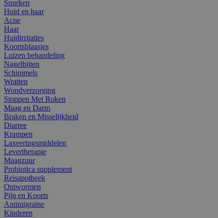
Snurken
Huid en haar
Acne
Haar
Huidirritaties
Koortsblaasjes
Luizen behandeling
Nagelbijten
Schimmels
Wratten
Wondverzorging
Stoppen Met Roken
Maag en Darm
Braken en Misselijkheid
Diarree
Krampen
Laxeeringsmiddelen
Levertherapie
Maagzuur
Probiotica supplement
Reisapotheek
Ontwormen
Pijn en Koorts
Antimigraine
Kinderen