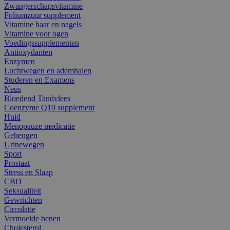
Zwangerschapsvitamine
Foliumzuur supplement
Vitamine haar en nagels
Vitamine voor ogen
Voedingssupplementen
Antioxydanten
Enzymen
Luchtwegen en ademhalen
Studeren en Examens
Neus
Bloedend Tandvlees
Coenzyme Q10 supplement
Huid
Menopauze medicatie
Geheugen
Urinewegen
Sport
Prostaat
Stress en Slaap
CBD
Seksualiteit
Gewrichten
Circulatie
Vermoeide benen
Cholesterol