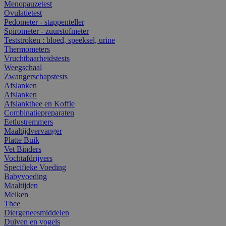
Menopauzetest
Ovulatietest
Pedometer - stappenteller
Spirometer - zuurstofmeter
Teststroken : bloed, speeksel, urine
Thermometers
Vruchtbaarheidstests
Weegschaal
Zwangerschapstests
Afslanken
Afslanken
Afslankthee en Koffie
Combinatiepreparaten
Eetlustremmers
Maaltijdvervanger
Platte Buik
Vet Binders
Vochtafdrijvers
Specifieke Voeding
Babyvoeding
Maaltijden
Melken
Thee
Diergeneesmiddelen
Duiven en vogels