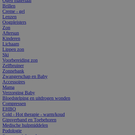
Ogen materiaal
Brillen
Creme - gel
Lenzen
Oogpleisters
Zon
Aftersun
Kinderen
Lichaam
Lippen zon
Ski
Voorbereiding zon
Zelfbruiner
Zonnebank
Zwangerschap en Baby
Accessoires
Mama
Verzorging Baby
Bloedstelping en uitdrogen wonden
Compressen
EHBO
Cold - Hot therapie - warm/koud
Gipsverband en Toebehoren
Medische hulpmiddelen
Podologie