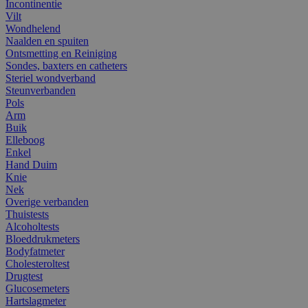
Incontinentie
Vilt
Wondhelend
Naalden en spuiten
Ontsmetting en Reiniging
Sondes, baxters en catheters
Steriel wondverband
Steunverbanden
Pols
Arm
Buik
Elleboog
Enkel
Hand Duim
Knie
Nek
Overige verbanden
Thuistests
Alcoholtests
Bloeddrukmeters
Bodyfatmeter
Cholesteroltest
Drugtest
Glucosemeters
Hartslagmeter