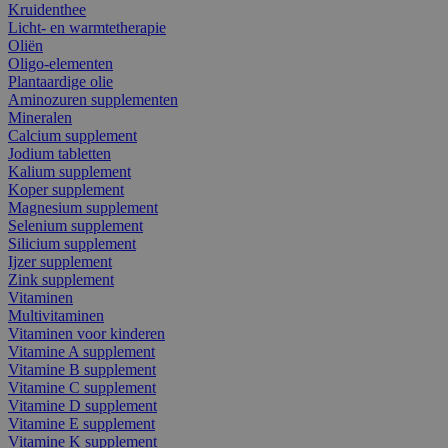
Kruidenthee
Licht- en warmtetherapie
Oliën
Oligo-elementen
Plantaardige olie
Aminozuren supplementen
Mineralen
Calcium supplement
Jodium tabletten
Kalium supplement
Koper supplement
Magnesium supplement
Selenium supplement
Silicium supplement
Ijzer supplement
Zink supplement
Vitaminen
Multivitaminen
Vitaminen voor kinderen
Vitamine A supplement
Vitamine B supplement
Vitamine C supplement
Vitamine D supplement
Vitamine E supplement
Vitamine K supplement