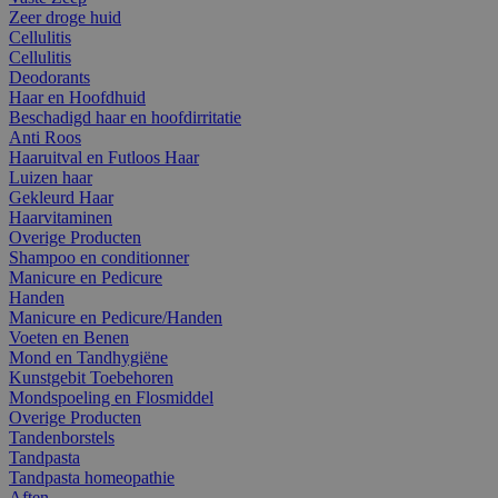
Zeer droge huid
Cellulitis
Cellulitis
Deodorants
Haar en Hoofdhuid
Beschadigd haar en hoofdirritatie
Anti Roos
Haaruitval en Futloos Haar
Luizen haar
Gekleurd Haar
Haarvitaminen
Overige Producten
Shampoo en conditionner
Manicure en Pedicure
Handen
Manicure en Pedicure/Handen
Voeten en Benen
Mond en Tandhygiëne
Kunstgebit Toebehoren
Mondspoeling en Flosmiddel
Overige Producten
Tandenborstels
Tandpasta
Tandpasta homeopathie
Aften