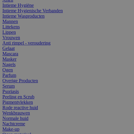
Intieme Hygiëne
Intieme Hygienische Verbanden
Intieme Wasproducten
Mannen
Littekens
Lippen
Vrouwen
Anti rimpel - veroudering
Gelaat
Mascara
Masker
Nagels
Ogen
Parfum
Overige Producten
Serum
Psoriasis
Peeling en Scrub
Pigmentvlekken
Rode reactive huid
Wenkbrauwen
Normale huid
Nachtcreme
Make-up