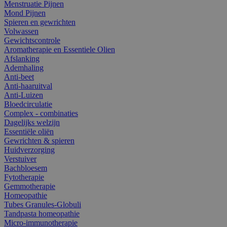
Menstruatie Pijnen
Mond Pijnen
Spieren en gewrichten
Volwassen
Gewichtscontrole
Aromatherapie en Essentiele Olien
Afslanking
Ademhaling
Anti-beet
Anti-haaruitval
Anti-Luizen
Bloedcirculatie
Complex - combinaties
Dagelijks welzijn
Essentiële oliën
Gewrichten & spieren
Huidverzorging
Verstuiver
Bachbloesem
Fytotherapie
Gemmotherapie
Homeopathie
Tubes Granules-Globuli
Tandpasta homeopathie
Micro-immunotherapie