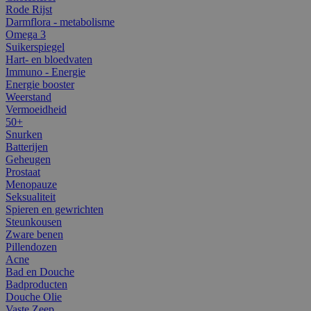
Rode Rijst
Darmflora - metabolisme
Omega 3
Suikerspiegel
Hart- en bloedvaten
Immuno - Energie
Energie booster
Weerstand
Vermoeidheid
50+
Snurken
Batterijen
Geheugen
Prostaat
Menopauze
Seksualiteit
Spieren en gewrichten
Steunkousen
Zware benen
Pillendozen
Acne
Bad en Douche
Badproducten
Douche Olie
Vaste Zeep