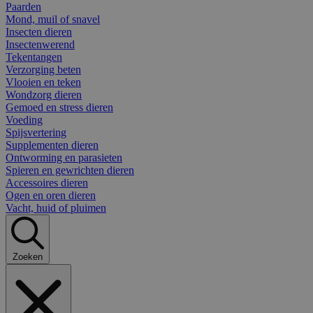
Paarden
Mond, muil of snavel
Insecten dieren
Insectenwerend
Tekentangen
Verzorging beten
Vlooien en teken
Wondzorg dieren
Gemoed en stress dieren
Voeding
Spijsvertering
Supplementen dieren
Ontworming en parasieten
Spieren en gewrichten dieren
Accessoires dieren
Ogen en oren dieren
Vacht, huid of pluimen
Zoeken