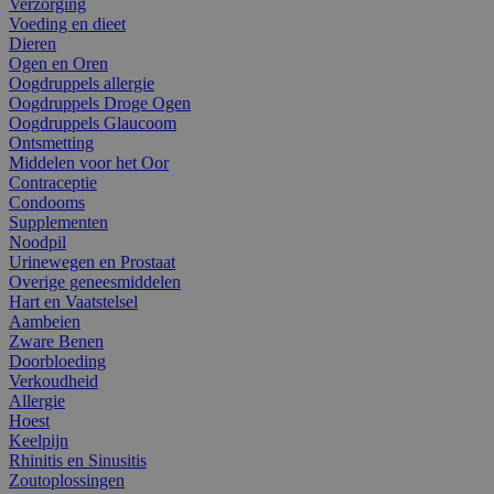
Verzorging
Voeding en dieet
Dieren
Ogen en Oren
Oogdruppels allergie
Oogdruppels Droge Ogen
Oogdruppels Glaucoom
Ontsmetting
Middelen voor het Oor
Contraceptie
Condooms
Supplementen
Noodpil
Urinewegen en Prostaat
Overige geneesmiddelen
Hart en Vaatstelsel
Aambeien
Zware Benen
Doorbloeding
Verkoudheid
Allergie
Hoest
Keelpijn
Rhinitis en Sinusitis
Zoutoplossingen