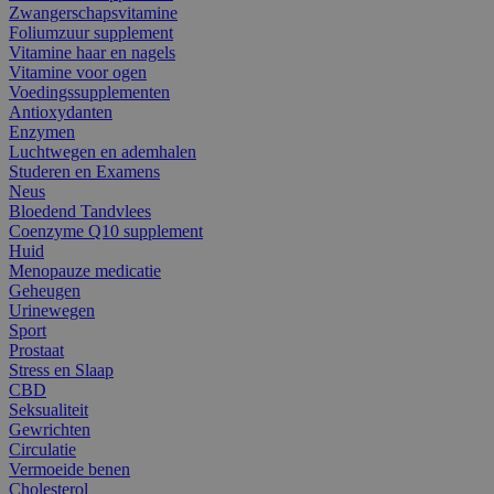
Zwangerschapsvitamine
Foliumzuur supplement
Vitamine haar en nagels
Vitamine voor ogen
Voedingssupplementen
Antioxydanten
Enzymen
Luchtwegen en ademhalen
Studeren en Examens
Neus
Bloedend Tandvlees
Coenzyme Q10 supplement
Huid
Menopauze medicatie
Geheugen
Urinewegen
Sport
Prostaat
Stress en Slaap
CBD
Seksualiteit
Gewrichten
Circulatie
Vermoeide benen
Cholesterol