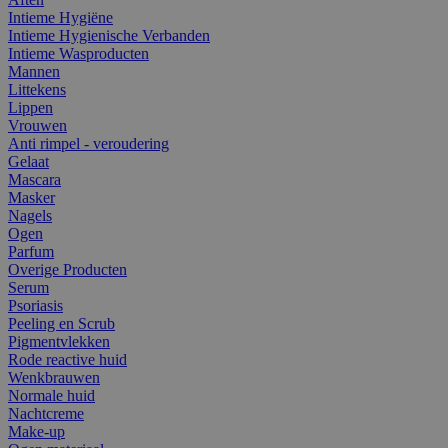
Intieme Hygiëne
Intieme Hygienische Verbanden
Intieme Wasproducten
Mannen
Littekens
Lippen
Vrouwen
Anti rimpel - veroudering
Gelaat
Mascara
Masker
Nagels
Ogen
Parfum
Overige Producten
Serum
Psoriasis
Peeling en Scrub
Pigmentvlekken
Rode reactive huid
Wenkbrauwen
Normale huid
Nachtcreme
Make-up