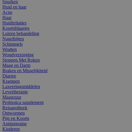
Snurken
Huid en haar
Acne
Haar
Huidirritaties
Koortsblaasjes
Luizen behandeling
Nagelbijten
Schimmels
Wratten
Wondverzorging
Stoppen Met Roken
Maag en Darm
Braken en Misselijkheid
Diarree
Krampen
Laxeeringsmiddelen
Levertherapie
Maagzuur
Probiotica supplement
Reisapotheek
Ontwormen
Pijn en Koorts
Antimigraine
Kinderen