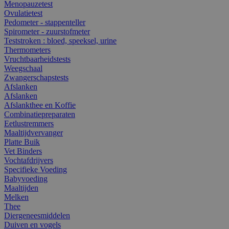
Menopauzetest
Ovulatietest
Pedometer - stappenteller
Spirometer - zuurstofmeter
Teststroken : bloed, speeksel, urine
Thermometers
Vruchtbaarheidstests
Weegschaal
Zwangerschapstests
Afslanken
Afslanken
Afslankthee en Koffie
Combinatiepreparaten
Eetlustremmers
Maaltijdvervanger
Platte Buik
Vet Binders
Vochtafdrijvers
Specifieke Voeding
Babyvoeding
Maaltijden
Melken
Thee
Diergeneesmiddelen
Duiven en vogels