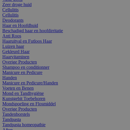
Zeer droge huid
Cellulitis
Cellulitis
Deodorants
Haar en Hoofdhuid
Beschadigd haar en hoofdirritatie
Anti Roos
Haaruitval en Futloos Haar
Luizen haar
Gekleurd Haar
Haarvitaminen
Overige Producten
Shampoo en conditionner
Manicure en Pedicure
Handen
Manicure en Pedicure/Handen
Voeten en Benen
Mond en Tandhygiëne
Kunstgebit Toebehoren
Mondspoeling en Flosmiddel
Overige Producten
Tandenborstels
Tandpasta
Tandpasta homeopathie
Aften