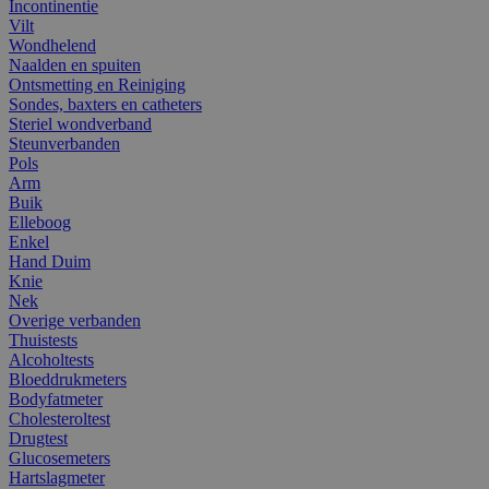
Incontinentie
Vilt
Wondhelend
Naalden en spuiten
Ontsmetting en Reiniging
Sondes, baxters en catheters
Steriel wondverband
Steunverbanden
Pols
Arm
Buik
Elleboog
Enkel
Hand Duim
Knie
Nek
Overige verbanden
Thuistests
Alcoholtests
Bloeddrukmeters
Bodyfatmeter
Cholesteroltest
Drugtest
Glucosemeters
Hartslagmeter