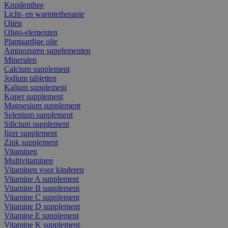
Kruidenthee
Licht- en warmtetherapie
Oliën
Oligo-elementen
Plantaardige olie
Aminozuren supplementen
Mineralen
Calcium supplement
Jodium tabletten
Kalium supplement
Koper supplement
Magnesium supplement
Selenium supplement
Silicium supplement
Ijzer supplement
Zink supplement
Vitaminen
Multivitaminen
Vitaminen voor kinderen
Vitamine A supplement
Vitamine B supplement
Vitamine C supplement
Vitamine D supplement
Vitamine E supplement
Vitamine K supplement