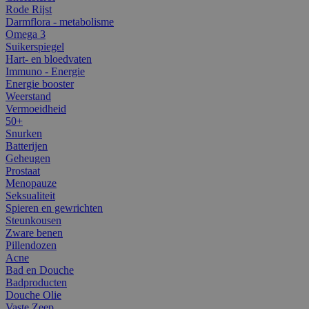
Rode Rijst
Darmflora - metabolisme
Omega 3
Suikerspiegel
Hart- en bloedvaten
Immuno - Energie
Energie booster
Weerstand
Vermoeidheid
50+
Snurken
Batterijen
Geheugen
Prostaat
Menopauze
Seksualiteit
Spieren en gewrichten
Steunkousen
Zware benen
Pillendozen
Acne
Bad en Douche
Badproducten
Douche Olie
Vaste Zeep