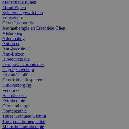
Menstruatie Pijnen
Mond Pijnen
Spieren en gewrichten
Volwassen
Gewichtscontrole
Aromatherapie en Essentiele Olien
Afslanking
Ademhaling
Anti-beet
Anti-haaruitval
Anti-Luizen
Bloedcirculatie
Complex - combinaties
Dagelijks welzijn
Essentiële oliën
Gewrichten & spieren
Huidverzorging
Verstuiver
Bachbloesem
Fytotherapie
Gemmotherapie
Homeopathie
Tubes Granules-Globuli
Tandpasta homeopathie
Micro-immunotherapie