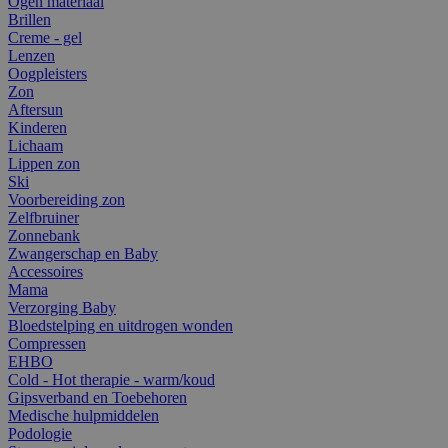
Ogen materiaal
Brillen
Creme - gel
Lenzen
Oogpleisters
Zon
Aftersun
Kinderen
Lichaam
Lippen zon
Ski
Voorbereiding zon
Zelfbruiner
Zonnebank
Zwangerschap en Baby
Accessoires
Mama
Verzorging Baby
Bloedstelping en uitdrogen wonden
Compressen
EHBO
Cold - Hot therapie - warm/koud
Gipsverband en Toebehoren
Medische hulpmiddelen
Podologie