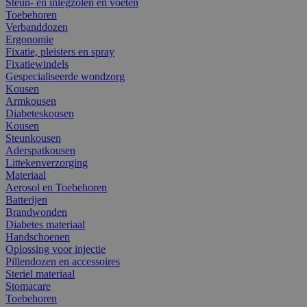
Steun- en inlegzolen en voeten
Toebehoren
Verbanddozen
Ergonomie
Fixatie, pleisters en spray
Fixatiewindels
Gespecialiseerde wondzorg
Kousen
Armkousen
Diabeteskousen
Kousen
Steunkousen
Aderspatkousen
Littekenverzorging
Materiaal
Aerosol en Toebehoren
Batterijen
Brandwonden
Diabetes materiaal
Handschoenen
Oplossing voor injectie
Pillendozen en accessoires
Steriel materiaal
Stomacare
Toebehoren