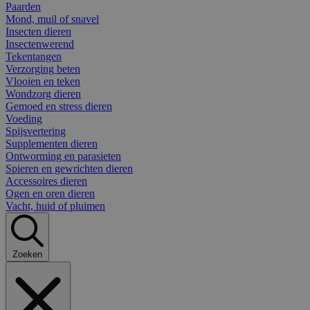
Paarden
Mond, muil of snavel
Insecten dieren
Insectenwerend
Tekentangen
Verzorging beten
Vlooien en teken
Wondzorg dieren
Gemoed en stress dieren
Voeding
Spijsvertering
Supplementen dieren
Ontworming en parasieten
Spieren en gewrichten dieren
Accessoires dieren
Ogen en oren dieren
Vacht, huid of pluimen
Zoeken