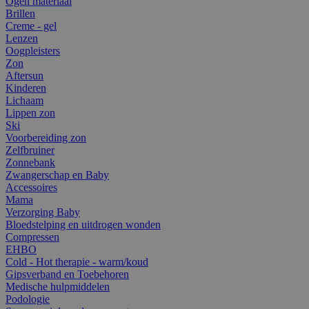
Ogen materiaal
Brillen
Creme - gel
Lenzen
Oogpleisters
Zon
Aftersun
Kinderen
Lichaam
Lippen zon
Ski
Voorbereiding zon
Zelfbruiner
Zonnebank
Zwangerschap en Baby
Accessoires
Mama
Verzorging Baby
Bloedstelping en uitdrogen wonden
Compressen
EHBO
Cold - Hot therapie - warm/koud
Gipsverband en Toebehoren
Medische hulpmiddelen
Podologie