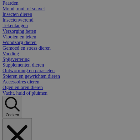
Paarden
Mond, muil of snavel
Insecten dieren
Insectenwerend
Tekentangen
Verzorging beten
Vlooien en teken
Wondzorg dieren
Gemoed en stress dieren
Voeding
Spijsvertering
Supplementen dieren
Ontworming en parasieten
Spieren en gewrichten dieren
Accessoires dieren
Ogen en oren dieren
Vacht, huid of pluimen
Zoeken