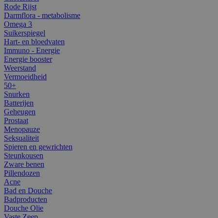
Rode Rijst
Darmflora - metabolisme
Omega 3
Suikerspiegel
Hart- en bloedvaten
Immuno - Energie
Energie booster
Weerstand
Vermoeidheid
50+
Snurken
Batterijen
Geheugen
Prostaat
Menopauze
Seksualiteit
Spieren en gewrichten
Steunkousen
Zware benen
Pillendozen
Acne
Bad en Douche
Badproducten
Douche Olie
Vaste Zeep