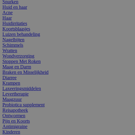
Snurken
Huid en haar
Acne
Haar
Huidirritaties
Koortsblaasjes
Luizen behandeling
Nagelbijten
Schimmels
Wratten
Wondverzorging
Stoppen Met Roken
Maag en Darm
Braken en Misselijkheid
Diarree
Krampen
Laxeeringsmiddelen
Levertherapie
Maagzuur
Probiotica supplement
Reisapotheek
Ontwormen
Pijn en Koorts
Antimigraine
Kinderen