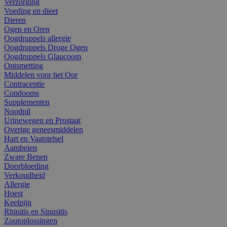
Verzorging
Voeding en dieet
Dieren
Ogen en Oren
Oogdruppels allergie
Oogdruppels Droge Ogen
Oogdruppels Glaucoom
Ontsmetting
Middelen voor het Oor
Contraceptie
Condooms
Supplementen
Noodpil
Urinewegen en Prostaat
Overige geneesmiddelen
Hart en Vaatstelsel
Aambeien
Zware Benen
Doorbloeding
Verkoudheid
Allergie
Hoest
Keelpijn
Rhinitis en Sinusitis
Zoutoplossingen