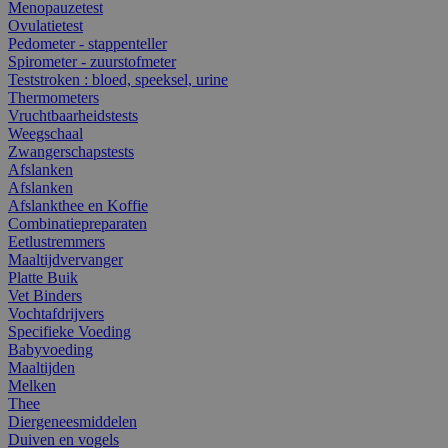
Menopauzetest
Ovulatietest
Pedometer - stappenteller
Spirometer - zuurstofmeter
Teststroken : bloed, speeksel, urine
Thermometers
Vruchtbaarheidstests
Weegschaal
Zwangerschapstests
Afslanken
Afslanken
Afslankthee en Koffie
Combinatiepreparaten
Eetlustremmers
Maaltijdvervanger
Platte Buik
Vet Binders
Vochtafdrijvers
Specifieke Voeding
Babyvoeding
Maaltijden
Melken
Thee
Diergeneesmiddelen
Duiven en vogels