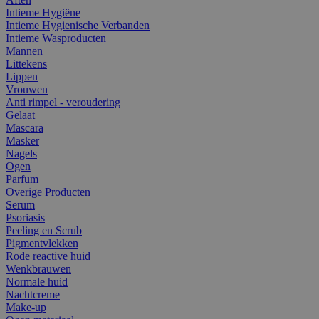
Intieme Hygiëne
Intieme Hygienische Verbanden
Intieme Wasproducten
Mannen
Littekens
Lippen
Vrouwen
Anti rimpel - veroudering
Gelaat
Mascara
Masker
Nagels
Ogen
Parfum
Overige Producten
Serum
Psoriasis
Peeling en Scrub
Pigmentvlekken
Rode reactive huid
Wenkbrauwen
Normale huid
Nachtcreme
Make-up