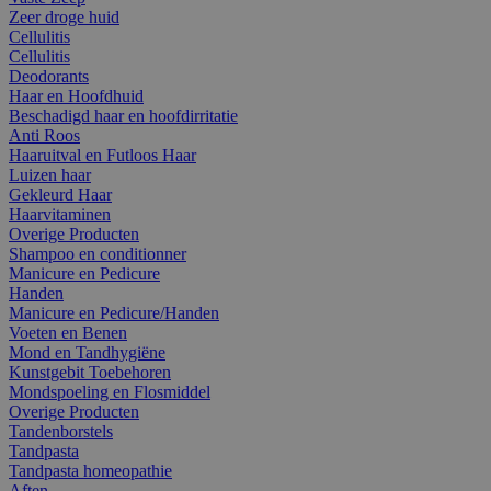
Zeer droge huid
Cellulitis
Cellulitis
Deodorants
Haar en Hoofdhuid
Beschadigd haar en hoofdirritatie
Anti Roos
Haaruitval en Futloos Haar
Luizen haar
Gekleurd Haar
Haarvitaminen
Overige Producten
Shampoo en conditionner
Manicure en Pedicure
Handen
Manicure en Pedicure/Handen
Voeten en Benen
Mond en Tandhygiëne
Kunstgebit Toebehoren
Mondspoeling en Flosmiddel
Overige Producten
Tandenborstels
Tandpasta
Tandpasta homeopathie
Aften