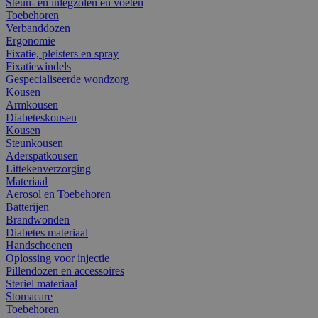
Steun- en inlegzolen en voeten
Toebehoren
Verbanddozen
Ergonomie
Fixatie, pleisters en spray
Fixatiewindels
Gespecialiseerde wondzorg
Kousen
Armkousen
Diabeteskousen
Kousen
Steunkousen
Aderspatkousen
Littekenverzorging
Materiaal
Aerosol en Toebehoren
Batterijen
Brandwonden
Diabetes materiaal
Handschoenen
Oplossing voor injectie
Pillendozen en accessoires
Steriel materiaal
Stomacare
Toebehoren