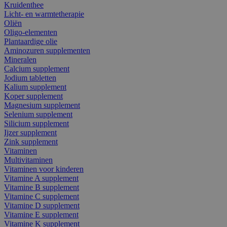
Kruidenthee
Licht- en warmtetherapie
Oliën
Oligo-elementen
Plantaardige olie
Aminozuren supplementen
Mineralen
Calcium supplement
Jodium tabletten
Kalium supplement
Koper supplement
Magnesium supplement
Selenium supplement
Silicium supplement
Ijzer supplement
Zink supplement
Vitaminen
Multivitaminen
Vitaminen voor kinderen
Vitamine A supplement
Vitamine B supplement
Vitamine C supplement
Vitamine D supplement
Vitamine E supplement
Vitamine K supplement