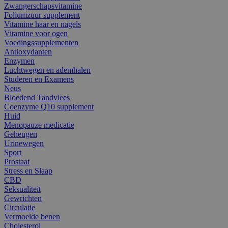
Zwangerschapsvitamine
Foliumzuur supplement
Vitamine haar en nagels
Vitamine voor ogen
Voedingssupplementen
Antioxydanten
Enzymen
Luchtwegen en ademhalen
Studeren en Examens
Neus
Bloedend Tandvlees
Coenzyme Q10 supplement
Huid
Menopauze medicatie
Geheugen
Urinewegen
Sport
Prostaat
Stress en Slaap
CBD
Seksualiteit
Gewrichten
Circulatie
Vermoeide benen
Cholesterol