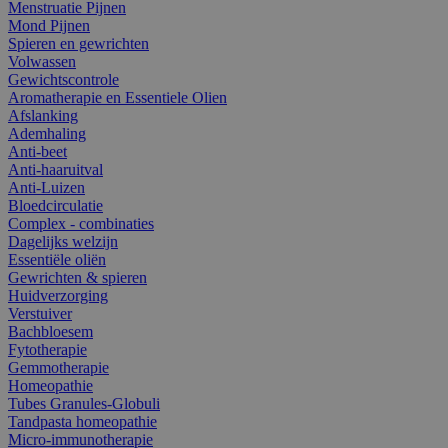
Menstruatie Pijnen
Mond Pijnen
Spieren en gewrichten
Volwassen
Gewichtscontrole
Aromatherapie en Essentiele Olien
Afslanking
Ademhaling
Anti-beet
Anti-haaruitval
Anti-Luizen
Bloedcirculatie
Complex - combinaties
Dagelijks welzijn
Essentiële oliën
Gewrichten & spieren
Huidverzorging
Verstuiver
Bachbloesem
Fytotherapie
Gemmotherapie
Homeopathie
Tubes Granules-Globuli
Tandpasta homeopathie
Micro-immunotherapie