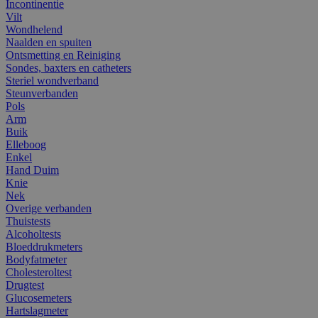
Incontinentie
Vilt
Wondhelend
Naalden en spuiten
Ontsmetting en Reiniging
Sondes, baxters en catheters
Steriel wondverband
Steunverbanden
Pols
Arm
Buik
Elleboog
Enkel
Hand Duim
Knie
Nek
Overige verbanden
Thuistests
Alcoholtests
Bloeddrukmeters
Bodyfatmeter
Cholesteroltest
Drugtest
Glucosemeters
Hartslagmeter