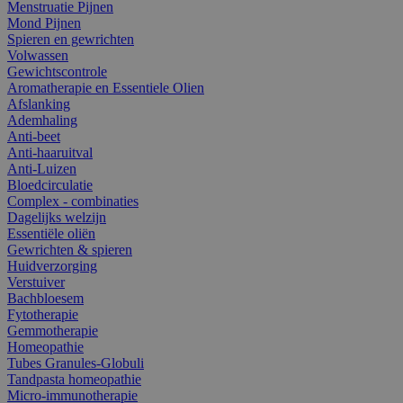
Menstruatie Pijnen
Mond Pijnen
Spieren en gewrichten
Volwassen
Gewichtscontrole
Aromatherapie en Essentiele Olien
Afslanking
Ademhaling
Anti-beet
Anti-haaruitval
Anti-Luizen
Bloedcirculatie
Complex - combinaties
Dagelijks welzijn
Essentiële oliën
Gewrichten & spieren
Huidverzorging
Verstuiver
Bachbloesem
Fytotherapie
Gemmotherapie
Homeopathie
Tubes Granules-Globuli
Tandpasta homeopathie
Micro-immunotherapie