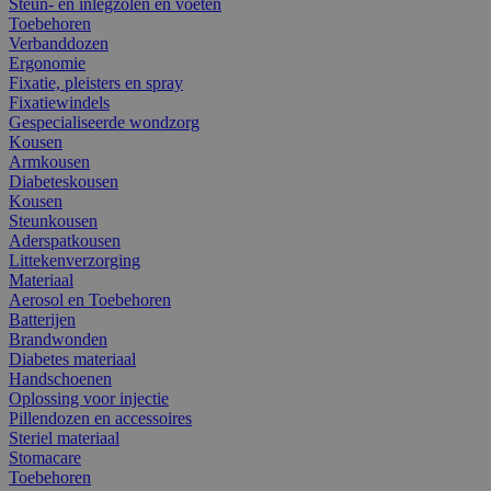
Steun- en inlegzolen en voeten
Toebehoren
Verbanddozen
Ergonomie
Fixatie, pleisters en spray
Fixatiewindels
Gespecialiseerde wondzorg
Kousen
Armkousen
Diabeteskousen
Kousen
Steunkousen
Aderspatkousen
Littekenverzorging
Materiaal
Aerosol en Toebehoren
Batterijen
Brandwonden
Diabetes materiaal
Handschoenen
Oplossing voor injectie
Pillendozen en accessoires
Steriel materiaal
Stomacare
Toebehoren