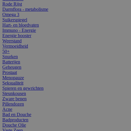
Rode Rijst
Darmflora - metabolisme
Omega 3
Suikerspiegel
Hart- en bloedvaten
Immuno - Energie
Energie booster
Weerstand
Vermoeidheid
50+
Snurken
Batterijen
Geheugen
Prostaat
Menopauze
Seksualiteit
Spieren en gewrichten
Steunkousen
Zware benen
Pillendozen
Acne
Bad en Douche
Badproducten
Douche Olie
Vaste Zeep