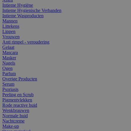
Intieme Hygiëne
Intieme Hygienische Verbanden
Intieme Wasproducten
Mannen
Littekens
Lippen
Vrouwen
Anti rimpel - veroudering
Gelaat
Mascara
Masker
Nagels
Ogen
Parfum
Overige Producten
Serum
Psoriasis
Peeling en Scrub
Pigmentvlekken
Rode reactive huid
Wenkbrauwen
Normale huid
Nachtcreme
Make-up