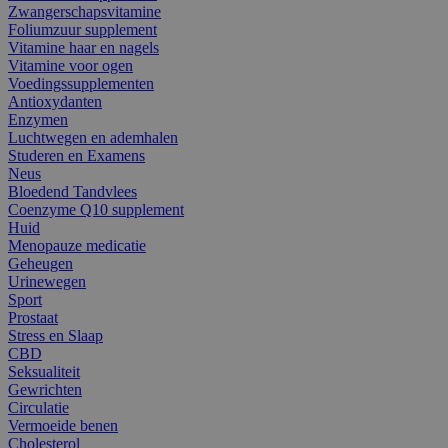
Zwangerschapsvitamine
Foliumzuur supplement
Vitamine haar en nagels
Vitamine voor ogen
Voedingssupplementen
Antioxydanten
Enzymen
Luchtwegen en ademhalen
Studeren en Examens
Neus
Bloedend Tandvlees
Coenzyme Q10 supplement
Huid
Menopauze medicatie
Geheugen
Urinewegen
Sport
Prostaat
Stress en Slaap
CBD
Seksualiteit
Gewrichten
Circulatie
Vermoeide benen
Cholesterol