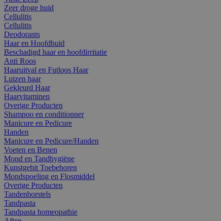
Zeer droge huid
Cellulitis
Cellulitis
Deodorants
Haar en Hoofdhuid
Beschadigd haar en hoofdirritatie
Anti Roos
Haaruitval en Futloos Haar
Luizen haar
Gekleurd Haar
Haarvitaminen
Overige Producten
Shampoo en conditionner
Manicure en Pedicure
Handen
Manicure en Pedicure/Handen
Voeten en Benen
Mond en Tandhygiëne
Kunstgebit Toebehoren
Mondspoeling en Flosmiddel
Overige Producten
Tandenborstels
Tandpasta
Tandpasta homeopathie
Aften