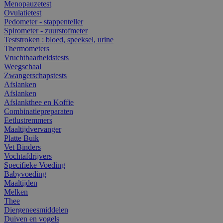
Menopauzetest
Ovulatietest
Pedometer - stappenteller
Spirometer - zuurstofmeter
Teststroken : bloed, speeksel, urine
Thermometers
Vruchtbaarheidstests
Weegschaal
Zwangerschapstests
Afslanken
Afslanken
Afslankthee en Koffie
Combinatiepreparaten
Eetlustremmers
Maaltijdvervanger
Platte Buik
Vet Binders
Vochtafdrijvers
Specifieke Voeding
Babyvoeding
Maaltijden
Melken
Thee
Diergeneesmiddelen
Duiven en vogels