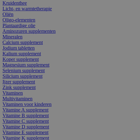
Kruidenthee
Licht- en warmtetherapie
Oliën
Oligo-elementen
Plantaardige olie
Aminozuren supplementen
Mineralen
Calcium supplement
Jodium tabletten
Kalium supplement
Koper supplement
Magnesium supplement
Selenium supplement
Silicium supplement
Ijzer supplement
Zink supplement
Vitaminen
Multivitaminen
Vitaminen voor kinderen
Vitamine A supplement
Vitamine B supplement
Vitamine C supplement
Vitamine D supplement
Vitamine E supplement
Vitamine K supplement