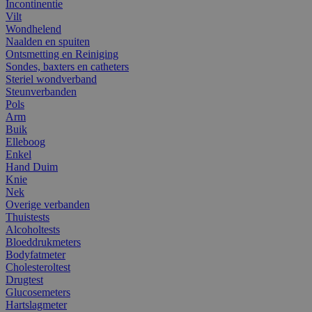
Incontinentie
Vilt
Wondhelend
Naalden en spuiten
Ontsmetting en Reiniging
Sondes, baxters en catheters
Steriel wondverband
Steunverbanden
Pols
Arm
Buik
Elleboog
Enkel
Hand Duim
Knie
Nek
Overige verbanden
Thuistests
Alcoholtests
Bloeddrukmeters
Bodyfatmeter
Cholesteroltest
Drugtest
Glucosemeters
Hartslagmeter