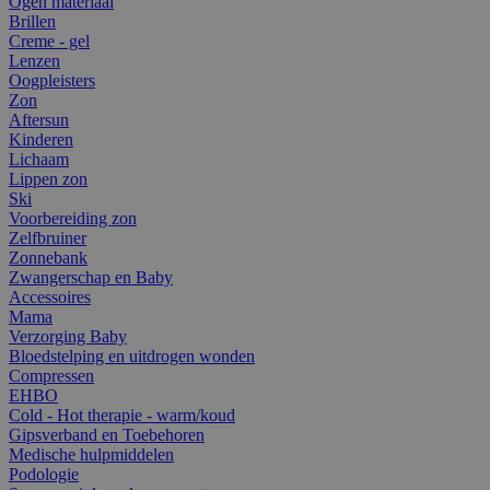
Ogen materiaal
Brillen
Creme - gel
Lenzen
Oogpleisters
Zon
Aftersun
Kinderen
Lichaam
Lippen zon
Ski
Voorbereiding zon
Zelfbruiner
Zonnebank
Zwangerschap en Baby
Accessoires
Mama
Verzorging Baby
Bloedstelping en uitdrogen wonden
Compressen
EHBO
Cold - Hot therapie - warm/koud
Gipsverband en Toebehoren
Medische hulpmiddelen
Podologie