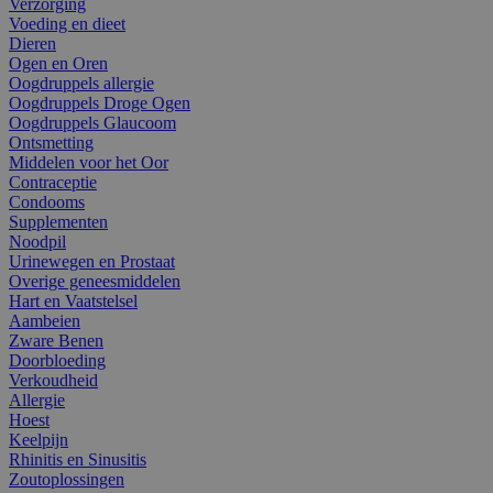
Verzorging
Voeding en dieet
Dieren
Ogen en Oren
Oogdruppels allergie
Oogdruppels Droge Ogen
Oogdruppels Glaucoom
Ontsmetting
Middelen voor het Oor
Contraceptie
Condooms
Supplementen
Noodpil
Urinewegen en Prostaat
Overige geneesmiddelen
Hart en Vaatstelsel
Aambeien
Zware Benen
Doorbloeding
Verkoudheid
Allergie
Hoest
Keelpijn
Rhinitis en Sinusitis
Zoutoplossingen