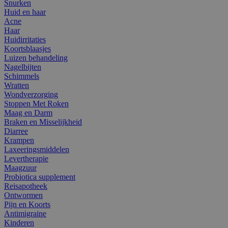
Snurken
Huid en haar
Acne
Haar
Huidirritaties
Koortsblaasjes
Luizen behandeling
Nagelbijten
Schimmels
Wratten
Wondverzorging
Stoppen Met Roken
Maag en Darm
Braken en Misselijkheid
Diarree
Krampen
Laxeeringsmiddelen
Levertherapie
Maagzuur
Probiotica supplement
Reisapotheek
Ontwormen
Pijn en Koorts
Antimigraine
Kinderen