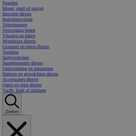
Paarden
Mond, muil of snavel
Insecten dieren
Insectenwerend
Tekentangen
Verzorging beten
Vlooien en teken
Wondzorg dieren
Gemoed en stress dieren
Voeding
Spijsvertering
Supplementen dieren
Ontworming en parasieten
Spieren en gewrichten dieren
Accessoires dieren
Ogen en oren dieren
Vacht, huid of pluimen
Zoeken