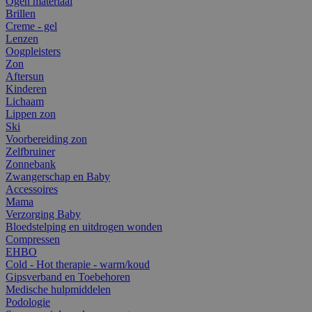
Ogen materiaal
Brillen
Creme - gel
Lenzen
Oogpleisters
Zon
Aftersun
Kinderen
Lichaam
Lippen zon
Ski
Voorbereiding zon
Zelfbruiner
Zonnebank
Zwangerschap en Baby
Accessoires
Mama
Verzorging Baby
Bloedstelping en uitdrogen wonden
Compressen
EHBO
Cold - Hot therapie - warm/koud
Gipsverband en Toebehoren
Medische hulpmiddelen
Podologie