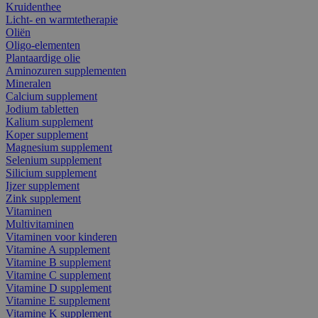
Kruidenthee
Licht- en warmtetherapie
Oliën
Oligo-elementen
Plantaardige olie
Aminozuren supplementen
Mineralen
Calcium supplement
Jodium tabletten
Kalium supplement
Koper supplement
Magnesium supplement
Selenium supplement
Silicium supplement
Ijzer supplement
Zink supplement
Vitaminen
Multivitaminen
Vitaminen voor kinderen
Vitamine A supplement
Vitamine B supplement
Vitamine C supplement
Vitamine D supplement
Vitamine E supplement
Vitamine K supplement