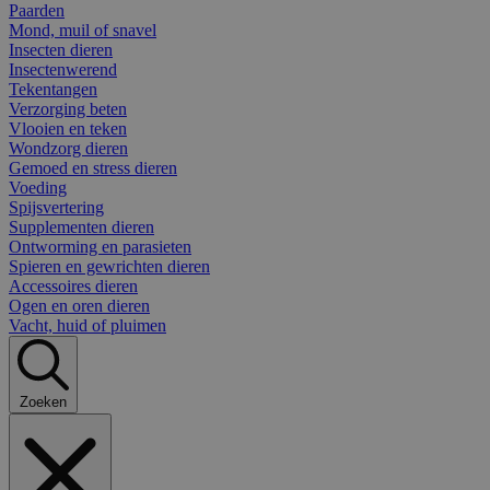
Paarden
Mond, muil of snavel
Insecten dieren
Insectenwerend
Tekentangen
Verzorging beten
Vlooien en teken
Wondzorg dieren
Gemoed en stress dieren
Voeding
Spijsvertering
Supplementen dieren
Ontworming en parasieten
Spieren en gewrichten dieren
Accessoires dieren
Ogen en oren dieren
Vacht, huid of pluimen
Zoeken