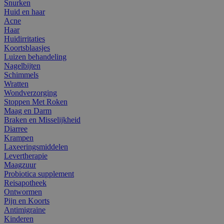
Snurken
Huid en haar
Acne
Haar
Huidirritaties
Koortsblaasjes
Luizen behandeling
Nagelbijten
Schimmels
Wratten
Wondverzorging
Stoppen Met Roken
Maag en Darm
Braken en Misselijkheid
Diarree
Krampen
Laxeeringsmiddelen
Levertherapie
Maagzuur
Probiotica supplement
Reisapotheek
Ontwormen
Pijn en Koorts
Antimigraine
Kinderen