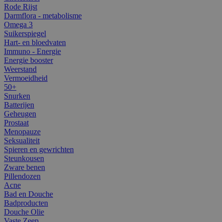
Rode Rijst
Darmflora - metabolisme
Omega 3
Suikerspiegel
Hart- en bloedvaten
Immuno - Energie
Energie booster
Weerstand
Vermoeidheid
50+
Snurken
Batterijen
Geheugen
Prostaat
Menopauze
Seksualiteit
Spieren en gewrichten
Steunkousen
Zware benen
Pillendozen
Acne
Bad en Douche
Badproducten
Douche Olie
Vaste Zeep