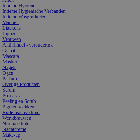
Intieme Hygiëne
Intieme Hygienische Verbanden
Intieme Wasproducten
Mannen
Littekens
Lippen
Vrouwen
Anti rimpel - veroudering
Gelaat
Mascara
Masker
Nagels
Ogen
Parfum
Overige Producten
Serum
Psoriasis
Peeling en Scrub
Pigmentvlekken
Rode reactive huid
Wenkbrauwen
Normale huid
Nachtcreme
Make-up