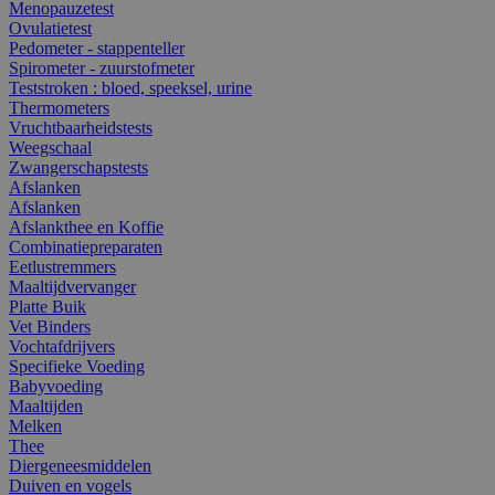
Menopauzetest
Ovulatietest
Pedometer - stappenteller
Spirometer - zuurstofmeter
Teststroken : bloed, speeksel, urine
Thermometers
Vruchtbaarheidstests
Weegschaal
Zwangerschapstests
Afslanken
Afslanken
Afslankthee en Koffie
Combinatiepreparaten
Eetlustremmers
Maaltijdvervanger
Platte Buik
Vet Binders
Vochtafdrijvers
Specifieke Voeding
Babyvoeding
Maaltijden
Melken
Thee
Diergeneesmiddelen
Duiven en vogels