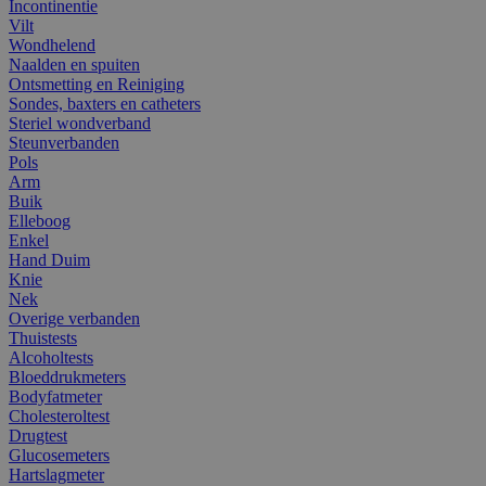
Incontinentie
Vilt
Wondhelend
Naalden en spuiten
Ontsmetting en Reiniging
Sondes, baxters en catheters
Steriel wondverband
Steunverbanden
Pols
Arm
Buik
Elleboog
Enkel
Hand Duim
Knie
Nek
Overige verbanden
Thuistests
Alcoholtests
Bloeddrukmeters
Bodyfatmeter
Cholesteroltest
Drugtest
Glucosemeters
Hartslagmeter