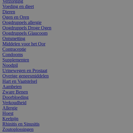
Verzorging
Voeding en dieet
Dieren
Ogen en Oren
Oogdruppels allergie
Oogdruppels Droge Ogen
Oogdruppels Glaucoom
Ontsmetting
Middelen voor het Oor
Contraceptie
Condooms
Supplementen
Noodpil
Urinewegen en Prostaat
Overige geneesmiddelen
Hart en Vaatstelsel
Aambeien
Zware Benen
Doorbloeding
Verkoudheid
Allergie
Hoest
Keelpijn
Rhinitis en Sinusitis
Zoutoplossingen