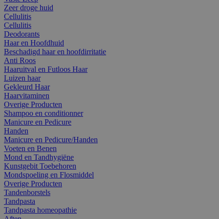
Zeer droge huid
Cellulitis
Cellulitis
Deodorants
Haar en Hoofdhuid
Beschadigd haar en hoofdirritatie
Anti Roos
Haaruitval en Futloos Haar
Luizen haar
Gekleurd Haar
Haarvitaminen
Overige Producten
Shampoo en conditionner
Manicure en Pedicure
Handen
Manicure en Pedicure/Handen
Voeten en Benen
Mond en Tandhygiëne
Kunstgebit Toebehoren
Mondspoeling en Flosmiddel
Overige Producten
Tandenborstels
Tandpasta
Tandpasta homeopathie
Aften