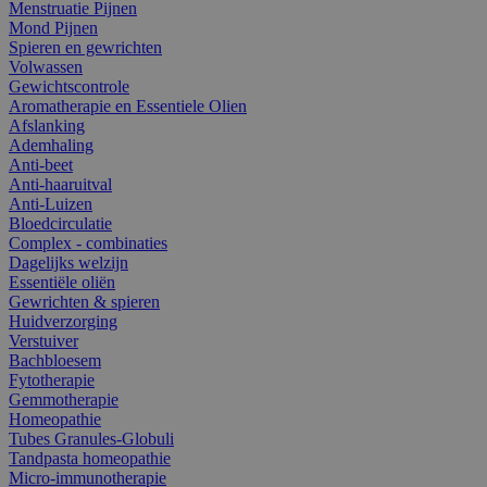
Menstruatie Pijnen
Mond Pijnen
Spieren en gewrichten
Volwassen
Gewichtscontrole
Aromatherapie en Essentiele Olien
Afslanking
Ademhaling
Anti-beet
Anti-haaruitval
Anti-Luizen
Bloedcirculatie
Complex - combinaties
Dagelijks welzijn
Essentiële oliën
Gewrichten & spieren
Huidverzorging
Verstuiver
Bachbloesem
Fytotherapie
Gemmotherapie
Homeopathie
Tubes Granules-Globuli
Tandpasta homeopathie
Micro-immunotherapie