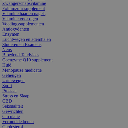
Zwangerschapsvitamine
Foliumzuur supplement
Vitamine haar en nagels
Vitamine voor ogen
Voedingssupplementen
Antioxydanten
Enzymen
Luchtwegen en ademhalen
Studeren en Examens
Neus
Bloedend Tandvlees
Coenzyme Q10 supplement
Huid
Menopauze medicatie
Geheugen
Urinewegen
Sport
Prostaat
Stress en Slaap
CBD
Seksualiteit
Gewrichten
Circulatie
Vermoeide benen
Cholesterol