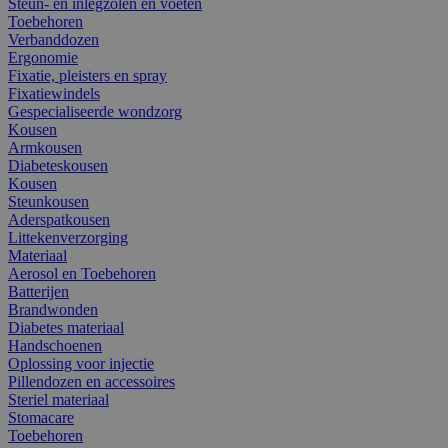
Steun- en inlegzolen en voeten
Toebehoren
Verbanddozen
Ergonomie
Fixatie, pleisters en spray
Fixatiewindels
Gespecialiseerde wondzorg
Kousen
Armkousen
Diabeteskousen
Kousen
Steunkousen
Aderspatkousen
Littekenverzorging
Materiaal
Aerosol en Toebehoren
Batterijen
Brandwonden
Diabetes materiaal
Handschoenen
Oplossing voor injectie
Pillendozen en accessoires
Steriel materiaal
Stomacare
Toebehoren