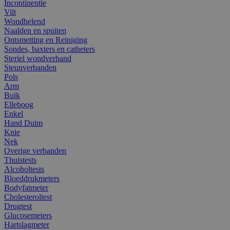
Incontinentie
Vilt
Wondhelend
Naalden en spuiten
Ontsmetting en Reiniging
Sondes, baxters en catheters
Steriel wondverband
Steunverbanden
Pols
Arm
Buik
Elleboog
Enkel
Hand Duim
Knie
Nek
Overige verbanden
Thuistests
Alcoholtests
Bloeddrukmeters
Bodyfatmeter
Cholesteroltest
Drugtest
Glucosemeters
Hartslagmeter