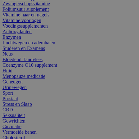
Zwangerschapsvitamine
Foliumzuur supplement
Vitamine haar en nagels
Vitamine voor ogen
Voedingssupplementen
Antioxydanten
Enzymen
Luchtwegen en ademhalen
Studeren en Examens
Neus
Bloedend Tandvlees
Coenzyme Q10 supplement
Huid
Menopauze medicatie
Geheugen
Urinewegen
Sport
Prostaat
Stress en Slaap
CBD
Seksualiteit
Gewrichten
Circulatie
Vermoeide benen
Cholesterol