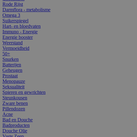
Rode Rijst
Darmflora - metabolisme
Omega 3
Suikerspiegel
Hart- en bloedvaten
Immuno - Energie
Energie booster
Weerstand
Vermoeidheid
50+
Snurken
Batterijen
Geheugen
Prostaat
Menopauze
Seksualiteit
Spieren en gewrichten
Steunkousen
Zware benen
Pillendozen
Acne
Bad en Douche
Badproducten
Douche Olie
Vaste Zeep