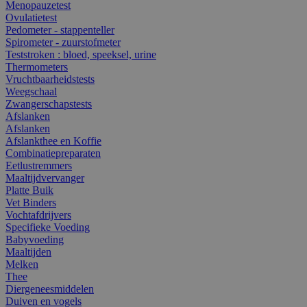
Menopauzetest
Ovulatietest
Pedometer - stappenteller
Spirometer - zuurstofmeter
Teststroken : bloed, speeksel, urine
Thermometers
Vruchtbaarheidstests
Weegschaal
Zwangerschapstests
Afslanken
Afslanken
Afslankthee en Koffie
Combinatiepreparaten
Eetlustremmers
Maaltijdvervanger
Platte Buik
Vet Binders
Vochtafdrijvers
Specifieke Voeding
Babyvoeding
Maaltijden
Melken
Thee
Diergeneesmiddelen
Duiven en vogels