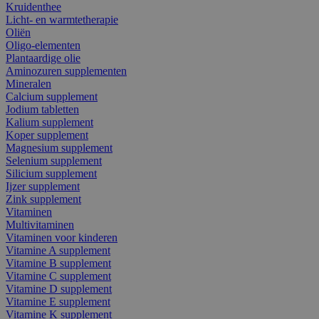
Kruidenthee
Licht- en warmtetherapie
Oliën
Oligo-elementen
Plantaardige olie
Aminozuren supplementen
Mineralen
Calcium supplement
Jodium tabletten
Kalium supplement
Koper supplement
Magnesium supplement
Selenium supplement
Silicium supplement
Ijzer supplement
Zink supplement
Vitaminen
Multivitaminen
Vitaminen voor kinderen
Vitamine A supplement
Vitamine B supplement
Vitamine C supplement
Vitamine D supplement
Vitamine E supplement
Vitamine K supplement