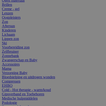
Ogen materiaal
Brillen
Creme - gel
Lenzen
Oogpleisters
Zon
Aftersun
Kinderen
Lichaam
Lippen zon
Ski
Voorbereiding zon
Zelfbruiner
Zonnebank
Zwangerschap en Baby
Accessoires
Mama
Verzorging Baby
Bloedstelping en uitdrogen wonden
Compressen
EHBO
Cold - Hot therapie - warm/koud
Gipsverband en Toebehoren
Medische hulpmiddelen
Podologie