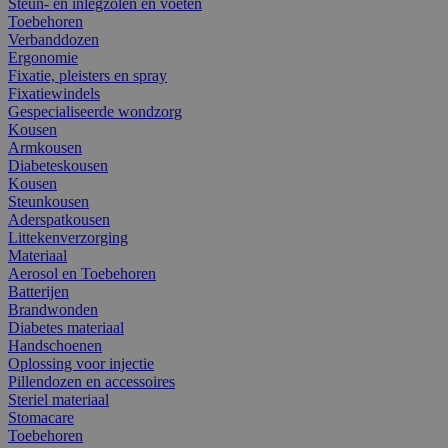
Steun- en inlegzolen en voeten
Toebehoren
Verbanddozen
Ergonomie
Fixatie, pleisters en spray
Fixatiewindels
Gespecialiseerde wondzorg
Kousen
Armkousen
Diabeteskousen
Kousen
Steunkousen
Aderspatkousen
Littekenverzorging
Materiaal
Aerosol en Toebehoren
Batterijen
Brandwonden
Diabetes materiaal
Handschoenen
Oplossing voor injectie
Pillendozen en accessoires
Steriel materiaal
Stomacare
Toebehoren