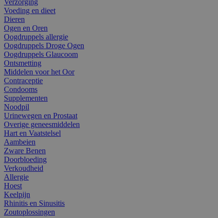
Verzorging
Voeding en dieet
Dieren
Ogen en Oren
Oogdruppels allergie
Oogdruppels Droge Ogen
Oogdruppels Glaucoom
Ontsmetting
Middelen voor het Oor
Contraceptie
Condooms
Supplementen
Noodpil
Urinewegen en Prostaat
Overige geneesmiddelen
Hart en Vaatstelsel
Aambeien
Zware Benen
Doorbloeding
Verkoudheid
Allergie
Hoest
Keelpijn
Rhinitis en Sinusitis
Zoutoplossingen