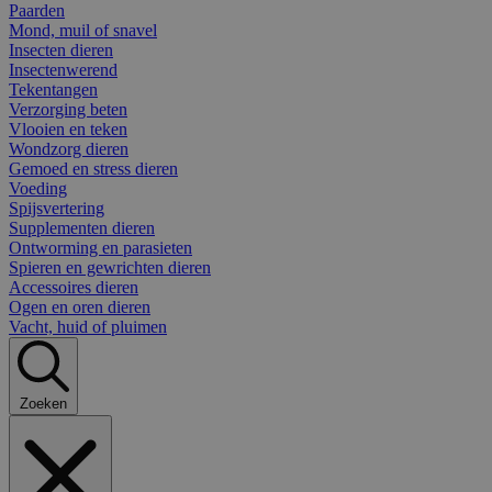
Paarden
Mond, muil of snavel
Insecten dieren
Insectenwerend
Tekentangen
Verzorging beten
Vlooien en teken
Wondzorg dieren
Gemoed en stress dieren
Voeding
Spijsvertering
Supplementen dieren
Ontworming en parasieten
Spieren en gewrichten dieren
Accessoires dieren
Ogen en oren dieren
Vacht, huid of pluimen
Zoeken