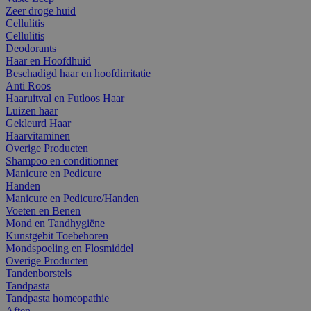
Zeer droge huid
Cellulitis
Cellulitis
Deodorants
Haar en Hoofdhuid
Beschadigd haar en hoofdirritatie
Anti Roos
Haaruitval en Futloos Haar
Luizen haar
Gekleurd Haar
Haarvitaminen
Overige Producten
Shampoo en conditionner
Manicure en Pedicure
Handen
Manicure en Pedicure/Handen
Voeten en Benen
Mond en Tandhygiëne
Kunstgebit Toebehoren
Mondspoeling en Flosmiddel
Overige Producten
Tandenborstels
Tandpasta
Tandpasta homeopathie
Aften