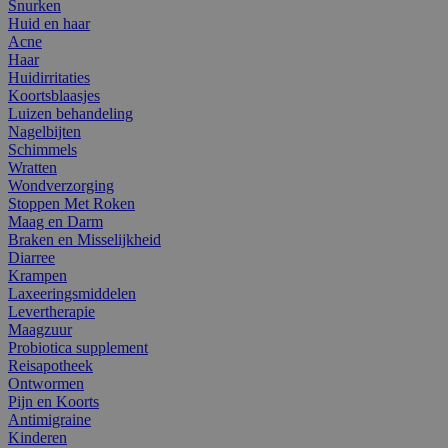
Snurken
Huid en haar
Acne
Haar
Huidirritaties
Koortsblaasjes
Luizen behandeling
Nagelbijten
Schimmels
Wratten
Wondverzorging
Stoppen Met Roken
Maag en Darm
Braken en Misselijkheid
Diarree
Krampen
Laxeeringsmiddelen
Levertherapie
Maagzuur
Probiotica supplement
Reisapotheek
Ontwormen
Pijn en Koorts
Antimigraine
Kinderen