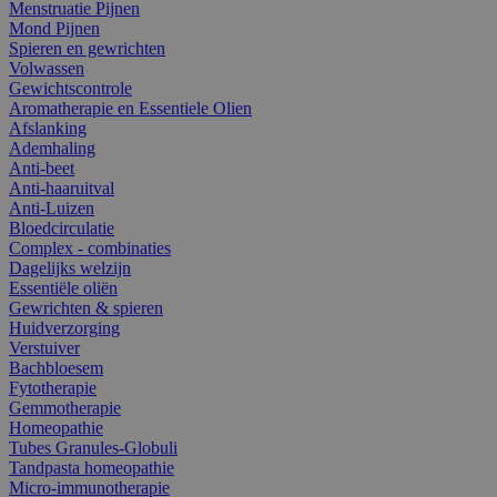
Menstruatie Pijnen
Mond Pijnen
Spieren en gewrichten
Volwassen
Gewichtscontrole
Aromatherapie en Essentiele Olien
Afslanking
Ademhaling
Anti-beet
Anti-haaruitval
Anti-Luizen
Bloedcirculatie
Complex - combinaties
Dagelijks welzijn
Essentiële oliën
Gewrichten & spieren
Huidverzorging
Verstuiver
Bachbloesem
Fytotherapie
Gemmotherapie
Homeopathie
Tubes Granules-Globuli
Tandpasta homeopathie
Micro-immunotherapie