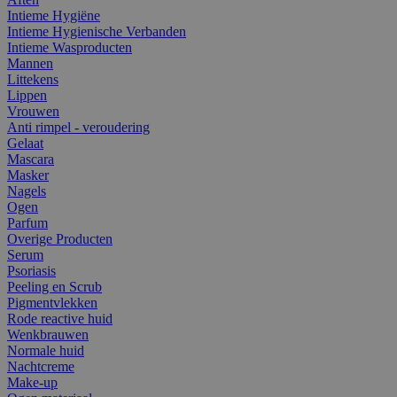
Intieme Hygiëne
Intieme Hygienische Verbanden
Intieme Wasproducten
Mannen
Littekens
Lippen
Vrouwen
Anti rimpel - veroudering
Gelaat
Mascara
Masker
Nagels
Ogen
Parfum
Overige Producten
Serum
Psoriasis
Peeling en Scrub
Pigmentvlekken
Rode reactive huid
Wenkbrauwen
Normale huid
Nachtcreme
Make-up