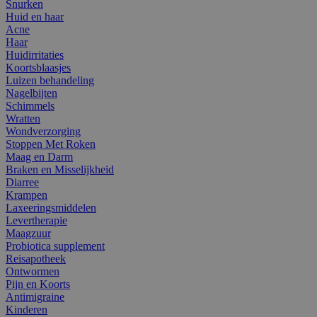
Snurken
Huid en haar
Acne
Haar
Huidirritaties
Koortsblaasjes
Luizen behandeling
Nagelbijten
Schimmels
Wratten
Wondverzorging
Stoppen Met Roken
Maag en Darm
Braken en Misselijkheid
Diarree
Krampen
Laxeeringsmiddelen
Levertherapie
Maagzuur
Probiotica supplement
Reisapotheek
Ontwormen
Pijn en Koorts
Antimigraine
Kinderen