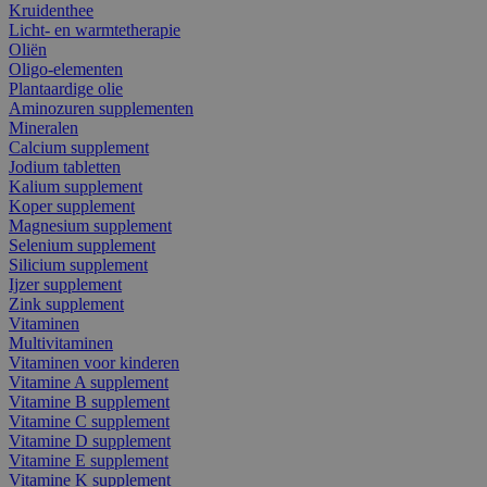
Kruidenthee
Licht- en warmtetherapie
Oliën
Oligo-elementen
Plantaardige olie
Aminozuren supplementen
Mineralen
Calcium supplement
Jodium tabletten
Kalium supplement
Koper supplement
Magnesium supplement
Selenium supplement
Silicium supplement
Ijzer supplement
Zink supplement
Vitaminen
Multivitaminen
Vitaminen voor kinderen
Vitamine A supplement
Vitamine B supplement
Vitamine C supplement
Vitamine D supplement
Vitamine E supplement
Vitamine K supplement