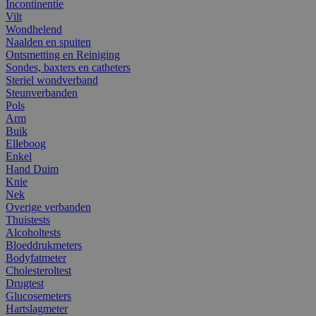
Incontinentie
Vilt
Wondhelend
Naalden en spuiten
Ontsmetting en Reiniging
Sondes, baxters en catheters
Steriel wondverband
Steunverbanden
Pols
Arm
Buik
Elleboog
Enkel
Hand Duim
Knie
Nek
Overige verbanden
Thuistests
Alcoholtests
Bloeddrukmeters
Bodyfatmeter
Cholesteroltest
Drugtest
Glucosemeters
Hartslagmeter