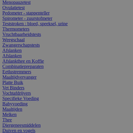
Menopauzetest
Ovulatietest
Pedometer - stappenteller
Spirometer - zuurstofmeter
Teststroken : bloed, speeksel, urine
Thermometers
Vruchtbaarheidstests
Weegschaal
Zwangerschapstests
Afslanken
Afslanken
Afslankthee en Koffie
Combinatiepreparaten
Eetlustremmers
Maaltijdvervanger
Platte Buik
Vet Binders
Vochtafdrijvers
Specifieke Voeding
Babyvoeding
Maaltijden
Melken
Thee
Diergeneesmiddelen
Duiven en vogels