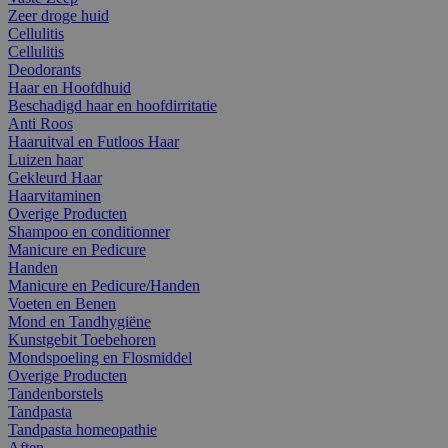
Zeer droge huid
Cellulitis
Cellulitis
Deodorants
Haar en Hoofdhuid
Beschadigd haar en hoofdirritatie
Anti Roos
Haaruitval en Futloos Haar
Luizen haar
Gekleurd Haar
Haarvitaminen
Overige Producten
Shampoo en conditionner
Manicure en Pedicure
Handen
Manicure en Pedicure/Handen
Voeten en Benen
Mond en Tandhygiëne
Kunstgebit Toebehoren
Mondspoeling en Flosmiddel
Overige Producten
Tandenborstels
Tandpasta
Tandpasta homeopathie
Aften