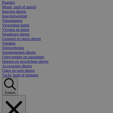
Paarden
Mond, muil of snavel
Insecten dieren
Insectenwerend
Tekentangen
Verzorging beten
Vlooien en teken
Wondzorg dieren
Gemoed en stress dieren
Voeding
Spijsvertering
Supplementen dieren
Ontworming en parasieten
Spieren en gewrichten dieren
Accessoires dieren
Ogen en oren dieren
Vacht, huid of pluimen
Zoeken