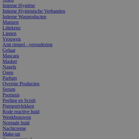
Intieme Hygiëne
Intieme Hygienische Verbanden
Intieme Wasproducten
Mannen
Littekens
Lippen
Vrouwen
Anti rimpel - veroudering
Gelaat
Mascara
Masker
Nagels
Ogen
Parfum
Overige Producten
Serum
Psoriasis
Peeling en Scrub
Pigmentvlekken
Rode reactive huid
Wenkbrauwen
Normale huid
Nachtcreme
Make-up