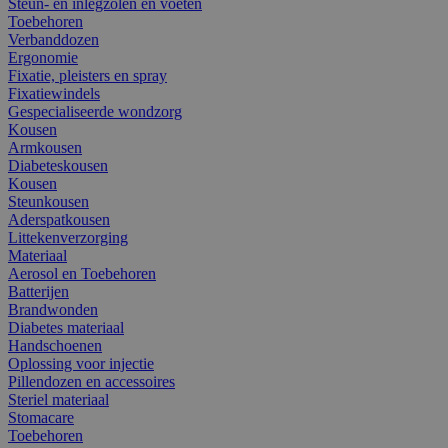
Steun- en inlegzolen en voeten
Toebehoren
Verbanddozen
Ergonomie
Fixatie, pleisters en spray
Fixatiewindels
Gespecialiseerde wondzorg
Kousen
Armkousen
Diabeteskousen
Kousen
Steunkousen
Aderspatkousen
Littekenverzorging
Materiaal
Aerosol en Toebehoren
Batterijen
Brandwonden
Diabetes materiaal
Handschoenen
Oplossing voor injectie
Pillendozen en accessoires
Steriel materiaal
Stomacare
Toebehoren