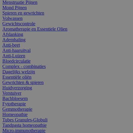
Menstruatie Pijnen
Mond Pijnen
Spieren en gewrichten
Volwassen
Gewichtscontrole
Aromatherapie en Essentiele Olien
Afslanking
Ademhaling
Anti-beet
Anti-haaruitval
Anti-Luizen
Bloedcirculatie
Complex - combinaties
Dagelijks welzijn
Essentiële oliën
Gewrichten & spieren
Huidverzorging
Verstuiver
Bachbloesem
Fytotherapie
Gemmotherapie
Homeopathie
Tubes Granules-Globuli
Tandpasta homeopathie
Micro-immunotherapie