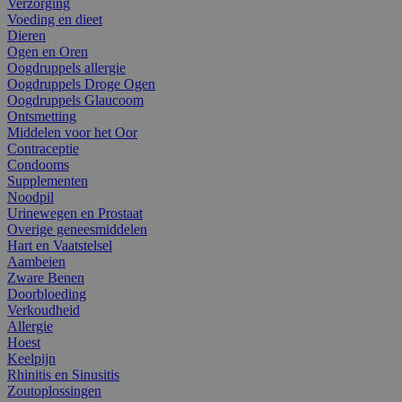
Verzorging
Voeding en dieet
Dieren
Ogen en Oren
Oogdruppels allergie
Oogdruppels Droge Ogen
Oogdruppels Glaucoom
Ontsmetting
Middelen voor het Oor
Contraceptie
Condooms
Supplementen
Noodpil
Urinewegen en Prostaat
Overige geneesmiddelen
Hart en Vaatstelsel
Aambeien
Zware Benen
Doorbloeding
Verkoudheid
Allergie
Hoest
Keelpijn
Rhinitis en Sinusitis
Zoutoplossingen