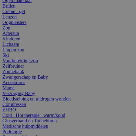
Ogen materiaal
Brillen
Creme - gel
Lenzen
Oogpleisters
Zon
Aftersun
Kinderen
Lichaam
Lippen zon
Ski
Voorbereiding zon
Zelfbruiner
Zonnebank
Zwangerschap en Baby
Accessoires
Mama
Verzorging Baby
Bloedstelping en uitdrogen wonden
Compressen
EHBO
Cold - Hot therapie - warm/koud
Gipsverband en Toebehoren
Medische hulpmiddelen
Podologie