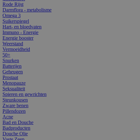
Rode Rijst
Darmflora - metabolisme
Omega 3
Suikerspiegel
Hart- en bloedvaten
Immuno - Energie
Energie booster
Weerstand
Vermoeidheid
50+
Snurken
Batterijen
Geheugen
Prostaat
Menopauze
Seksualiteit
Spieren en gewrichten
Steunkousen
Zware benen
Pillendozen
Acne
Bad en Douche
Badproducten
Douche Olie
Vaste Zeep