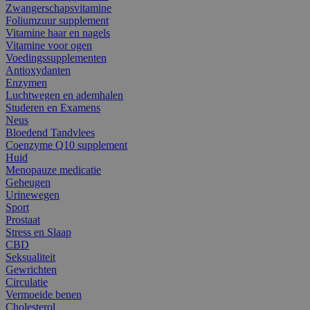
Zwangerschapsvitamine
Foliumzuur supplement
Vitamine haar en nagels
Vitamine voor ogen
Voedingssupplementen
Antioxydanten
Enzymen
Luchtwegen en ademhalen
Studeren en Examens
Neus
Bloedend Tandvlees
Coenzyme Q10 supplement
Huid
Menopauze medicatie
Geheugen
Urinewegen
Sport
Prostaat
Stress en Slaap
CBD
Seksualiteit
Gewrichten
Circulatie
Vermoeide benen
Cholesterol