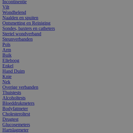
Incontinentie
Vilt
Wondhelend
Naalden en spuiten
Ontsmetting en Reiniging
Sondes, baxters en catheters
Steriel wondverband
Steunverbanden
Pols
Arm
Buik
Elleboog
Enkel
Hand Duim
Knie
Nek
Overige verbanden
Thuistests
Alcoholtests
Bloeddrukmeters
Bodyfatmeter
Cholesteroltest
Drugtest
Glucosemeters
Hartslagmeter