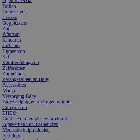
Ogen materiaal
Brillen
Creme - gel
Lenzen
Oogpleisters
Zon
Aftersun
Kinderen
Lichaam
Lippen zon
Ski
Voorbereiding zon
Zelfbruiner
Zonnebank
Zwangerschap en Baby
Accessoires
Mama
Verzorging Baby
Bloedstelping en uitdrogen wonden
Compressen
EHBO
Cold - Hot therapie - warm/koud
Gipsverband en Toebehoren
Medische hulpmiddelen
Podologie