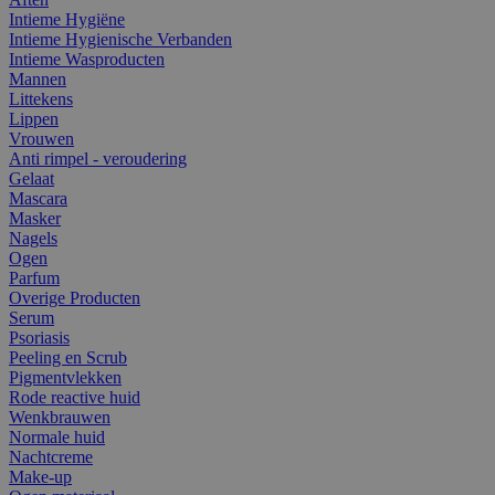
Intieme Hygiëne
Intieme Hygienische Verbanden
Intieme Wasproducten
Mannen
Littekens
Lippen
Vrouwen
Anti rimpel - veroudering
Gelaat
Mascara
Masker
Nagels
Ogen
Parfum
Overige Producten
Serum
Psoriasis
Peeling en Scrub
Pigmentvlekken
Rode reactive huid
Wenkbrauwen
Normale huid
Nachtcreme
Make-up