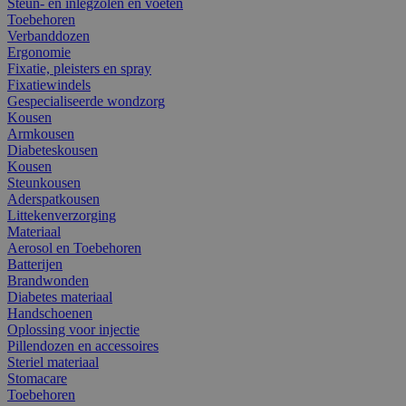
Steun- en inlegzolen en voeten
Toebehoren
Verbanddozen
Ergonomie
Fixatie, pleisters en spray
Fixatiewindels
Gespecialiseerde wondzorg
Kousen
Armkousen
Diabeteskousen
Kousen
Steunkousen
Aderspatkousen
Littekenverzorging
Materiaal
Aerosol en Toebehoren
Batterijen
Brandwonden
Diabetes materiaal
Handschoenen
Oplossing voor injectie
Pillendozen en accessoires
Steriel materiaal
Stomacare
Toebehoren