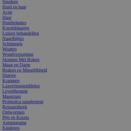
Snurken
Huid en haar
Acne
Haar
Huidirritaties
Koortsblaasjes
Luizen behandeling
Nagelbijten
Schimmels
Wratten
Wondverzorging
Stoppen Met Roken
Maag en Darm
Braken en Misselijkheid
Diarree
Krampen
Laxeeringsmiddelen
Levertherapie
Maagzuur
Probiotica supplement
Reisapotheek
Ontwormen
Pijn en Koorts
Antimigraine
Kinderen