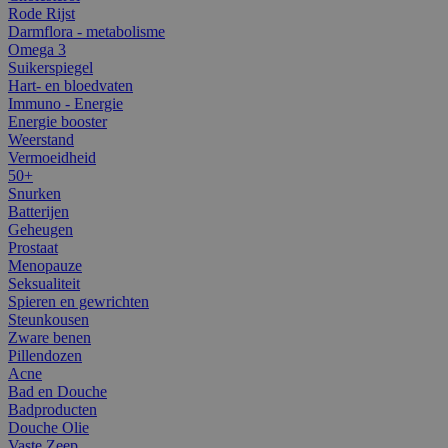
Rode Rijst
Darmflora - metabolisme
Omega 3
Suikerspiegel
Hart- en bloedvaten
Immuno - Energie
Energie booster
Weerstand
Vermoeidheid
50+
Snurken
Batterijen
Geheugen
Prostaat
Menopauze
Seksualiteit
Spieren en gewrichten
Steunkousen
Zware benen
Pillendozen
Acne
Bad en Douche
Badproducten
Douche Olie
Vaste Zeep