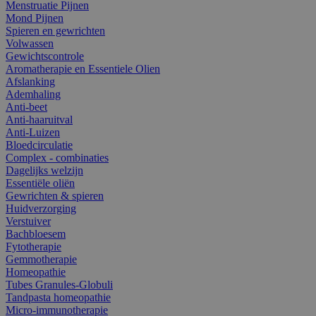
Menstruatie Pijnen
Mond Pijnen
Spieren en gewrichten
Volwassen
Gewichtscontrole
Aromatherapie en Essentiele Olien
Afslanking
Ademhaling
Anti-beet
Anti-haaruitval
Anti-Luizen
Bloedcirculatie
Complex - combinaties
Dagelijks welzijn
Essentiële oliën
Gewrichten & spieren
Huidverzorging
Verstuiver
Bachbloesem
Fytotherapie
Gemmotherapie
Homeopathie
Tubes Granules-Globuli
Tandpasta homeopathie
Micro-immunotherapie