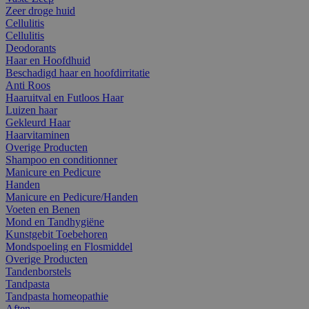
Zeer droge huid
Cellulitis
Cellulitis
Deodorants
Haar en Hoofdhuid
Beschadigd haar en hoofdirritatie
Anti Roos
Haaruitval en Futloos Haar
Luizen haar
Gekleurd Haar
Haarvitaminen
Overige Producten
Shampoo en conditionner
Manicure en Pedicure
Handen
Manicure en Pedicure/Handen
Voeten en Benen
Mond en Tandhygiëne
Kunstgebit Toebehoren
Mondspoeling en Flosmiddel
Overige Producten
Tandenborstels
Tandpasta
Tandpasta homeopathie
Aften