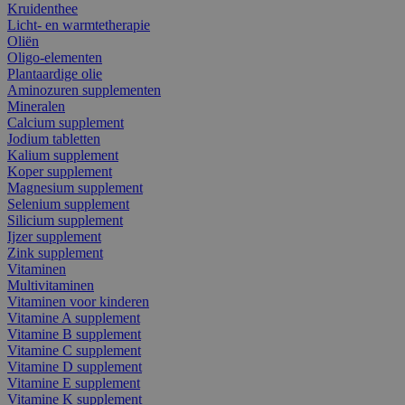
Kruidenthee
Licht- en warmtetherapie
Oliën
Oligo-elementen
Plantaardige olie
Aminozuren supplementen
Mineralen
Calcium supplement
Jodium tabletten
Kalium supplement
Koper supplement
Magnesium supplement
Selenium supplement
Silicium supplement
Ijzer supplement
Zink supplement
Vitaminen
Multivitaminen
Vitaminen voor kinderen
Vitamine A supplement
Vitamine B supplement
Vitamine C supplement
Vitamine D supplement
Vitamine E supplement
Vitamine K supplement