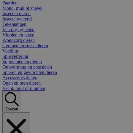
Paarden
Mond, muil of snavel
Insecten dieren
Insectenwerend
Tekentangen
Verzorging beten
Vlooien en teken
Wondzorg dieren
Gemoed en stress dieren
Voeding
Spijsvertering
Supplementen dieren
Ontworming en parasieten
Spieren en gewrichten dieren
Accessoires dieren
Ogen en oren dieren
Vacht, huid of pluimen
Zoeken