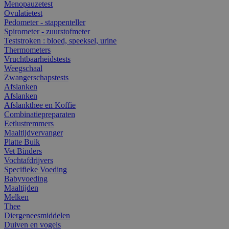
Menopauzetest
Ovulatietest
Pedometer - stappenteller
Spirometer - zuurstofmeter
Teststroken : bloed, speeksel, urine
Thermometers
Vruchtbaarheidstests
Weegschaal
Zwangerschapstests
Afslanken
Afslanken
Afslankthee en Koffie
Combinatiepreparaten
Eetlustremmers
Maaltijdvervanger
Platte Buik
Vet Binders
Vochtafdrijvers
Specifieke Voeding
Babyvoeding
Maaltijden
Melken
Thee
Diergeneesmiddelen
Duiven en vogels