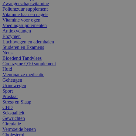
Zwangerschapsvitamine
Foliumzuur supplement
Vitamine haar en nagels
Vitamine voor ogen
Voedingssupplementen
Antioxydanten
Enzymen
Luchtwegen en ademhalen
Studeren en Examens
Neus
Bloedend Tandvlees
Coenzyme Q10 supplement
Huid
Menopauze medicatie
Geheugen
Urinewegen
Sport
Prostaat
Stress en Slaap
CBD
Seksualiteit
Gewrichten
Circulatie
Vermoeide benen
Cholesterol