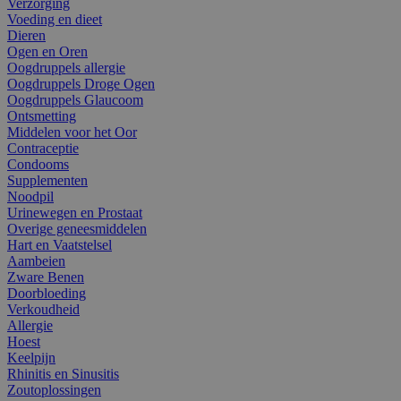
Verzorging
Voeding en dieet
Dieren
Ogen en Oren
Oogdruppels allergie
Oogdruppels Droge Ogen
Oogdruppels Glaucoom
Ontsmetting
Middelen voor het Oor
Contraceptie
Condooms
Supplementen
Noodpil
Urinewegen en Prostaat
Overige geneesmiddelen
Hart en Vaatstelsel
Aambeien
Zware Benen
Doorbloeding
Verkoudheid
Allergie
Hoest
Keelpijn
Rhinitis en Sinusitis
Zoutoplossingen