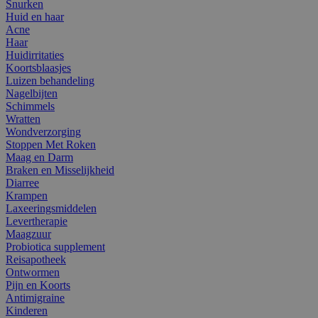
Snurken
Huid en haar
Acne
Haar
Huidirritaties
Koortsblaasjes
Luizen behandeling
Nagelbijten
Schimmels
Wratten
Wondverzorging
Stoppen Met Roken
Maag en Darm
Braken en Misselijkheid
Diarree
Krampen
Laxeeringsmiddelen
Levertherapie
Maagzuur
Probiotica supplement
Reisapotheek
Ontwormen
Pijn en Koorts
Antimigraine
Kinderen