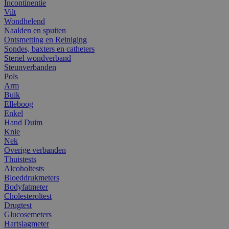
Incontinentie
Vilt
Wondhelend
Naalden en spuiten
Ontsmetting en Reiniging
Sondes, baxters en catheters
Steriel wondverband
Steunverbanden
Pols
Arm
Buik
Elleboog
Enkel
Hand Duim
Knie
Nek
Overige verbanden
Thuistests
Alcoholtests
Bloeddrukmeters
Bodyfatmeter
Cholesteroltest
Drugtest
Glucosemeters
Hartslagmeter