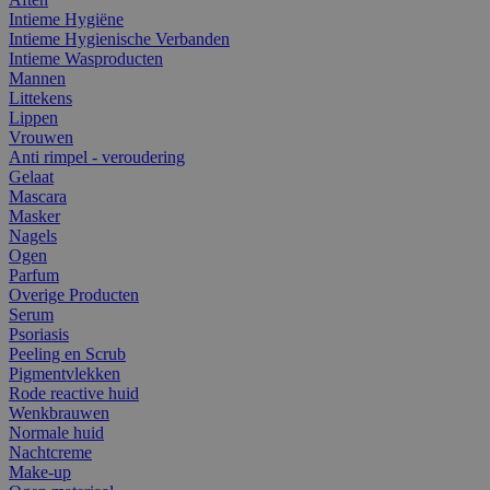
Intieme Hygiëne
Intieme Hygienische Verbanden
Intieme Wasproducten
Mannen
Littekens
Lippen
Vrouwen
Anti rimpel - veroudering
Gelaat
Mascara
Masker
Nagels
Ogen
Parfum
Overige Producten
Serum
Psoriasis
Peeling en Scrub
Pigmentvlekken
Rode reactive huid
Wenkbrauwen
Normale huid
Nachtcreme
Make-up