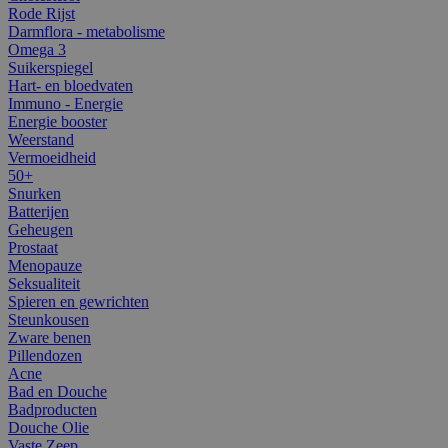
Rode Rijst
Darmflora - metabolisme
Omega 3
Suikerspiegel
Hart- en bloedvaten
Immuno - Energie
Energie booster
Weerstand
Vermoeidheid
50+
Snurken
Batterijen
Geheugen
Prostaat
Menopauze
Seksualiteit
Spieren en gewrichten
Steunkousen
Zware benen
Pillendozen
Acne
Bad en Douche
Badproducten
Douche Olie
Vaste Zeep