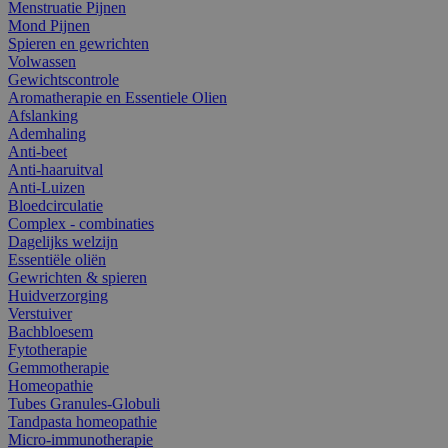
Menstruatie Pijnen
Mond Pijnen
Spieren en gewrichten
Volwassen
Gewichtscontrole
Aromatherapie en Essentiele Olien
Afslanking
Ademhaling
Anti-beet
Anti-haaruitval
Anti-Luizen
Bloedcirculatie
Complex - combinaties
Dagelijks welzijn
Essentiële oliën
Gewrichten & spieren
Huidverzorging
Verstuiver
Bachbloesem
Fytotherapie
Gemmotherapie
Homeopathie
Tubes Granules-Globuli
Tandpasta homeopathie
Micro-immunotherapie