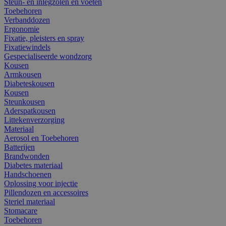
Steun- en inlegzolen en voeten
Toebehoren
Verbanddozen
Ergonomie
Fixatie, pleisters en spray
Fixatiewindels
Gespecialiseerde wondzorg
Kousen
Armkousen
Diabeteskousen
Kousen
Steunkousen
Aderspatkousen
Littekenverzorging
Materiaal
Aerosol en Toebehoren
Batterijen
Brandwonden
Diabetes materiaal
Handschoenen
Oplossing voor injectie
Pillendozen en accessoires
Steriel materiaal
Stomacare
Toebehoren