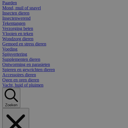
Paarden
Mond, muil of snavel
Insecten dieren
Insectenwerend
Tekentangen
Verzorging beten
Vlooien en teken
Wondzorg dieren
Gemoed en stress dieren
Voeding
Spijsvertering
Supplementen dieren
Ontworming en parasieten
Spieren en gewrichten dieren
Accessoires dieren
Ogen en oren dieren
Vacht, huid of pluimen
Zoeken