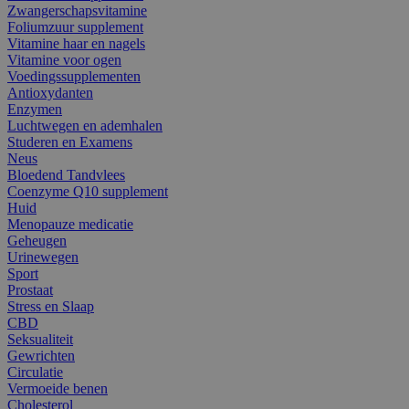
Zwangerschapsvitamine
Foliumzuur supplement
Vitamine haar en nagels
Vitamine voor ogen
Voedingssupplementen
Antioxydanten
Enzymen
Luchtwegen en ademhalen
Studeren en Examens
Neus
Bloedend Tandvlees
Coenzyme Q10 supplement
Huid
Menopauze medicatie
Geheugen
Urinewegen
Sport
Prostaat
Stress en Slaap
CBD
Seksualiteit
Gewrichten
Circulatie
Vermoeide benen
Cholesterol