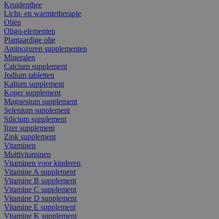
Kruidenthee
Licht- en warmtetherapie
Oliën
Oligo-elementen
Plantaardige olie
Aminozuren supplementen
Mineralen
Calcium supplement
Jodium tabletten
Kalium supplement
Koper supplement
Magnesium supplement
Selenium supplement
Silicium supplement
Ijzer supplement
Zink supplement
Vitaminen
Multivitaminen
Vitaminen voor kinderen
Vitamine A supplement
Vitamine B supplement
Vitamine C supplement
Vitamine D supplement
Vitamine E supplement
Vitamine K supplement