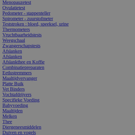
Menopauzetest
Ovulatietest
Pedometer - stappenteller
Spirometer - zuurstofmeter
Teststroken : bloed, speeksel, urine
Thermometers
Vruchtbaarheidstests
Weegschaal
Zwangerschapstests
Afslanken
Afslanken
Afslankthee en Koffie
Combinatiepreparaten
Eetlustremmers
Maaltijdvervanger
Platte Buik
Vet Binders
Vochtafdrijvers
Specifieke Voeding
Babyvoeding
Maaltijden
Melken
Thee
Diergeneesmiddelen
Duiven en vogels