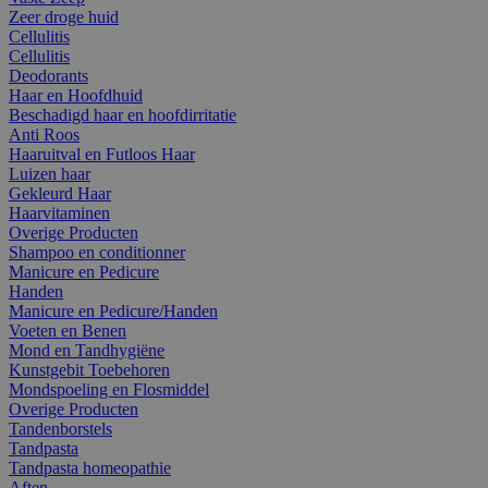
Zeer droge huid
Cellulitis
Cellulitis
Deodorants
Haar en Hoofdhuid
Beschadigd haar en hoofdirritatie
Anti Roos
Haaruitval en Futloos Haar
Luizen haar
Gekleurd Haar
Haarvitaminen
Overige Producten
Shampoo en conditionner
Manicure en Pedicure
Handen
Manicure en Pedicure/Handen
Voeten en Benen
Mond en Tandhygiëne
Kunstgebit Toebehoren
Mondspoeling en Flosmiddel
Overige Producten
Tandenborstels
Tandpasta
Tandpasta homeopathie
Aften