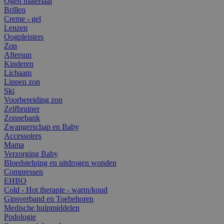
Ogen materiaal
Brillen
Creme - gel
Lenzen
Oogpleisters
Zon
Aftersun
Kinderen
Lichaam
Lippen zon
Ski
Voorbereiding zon
Zelfbruiner
Zonnebank
Zwangerschap en Baby
Accessoires
Mama
Verzorging Baby
Bloedstelping en uitdrogen wonden
Compressen
EHBO
Cold - Hot therapie - warm/koud
Gipsverband en Toebehoren
Medische hulpmiddelen
Podologie