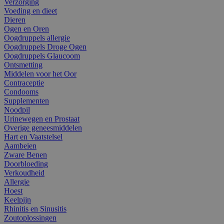
Verzorging
Voeding en dieet
Dieren
Ogen en Oren
Oogdruppels allergie
Oogdruppels Droge Ogen
Oogdruppels Glaucoom
Ontsmetting
Middelen voor het Oor
Contraceptie
Condooms
Supplementen
Noodpil
Urinewegen en Prostaat
Overige geneesmiddelen
Hart en Vaatstelsel
Aambeien
Zware Benen
Doorbloeding
Verkoudheid
Allergie
Hoest
Keelpijn
Rhinitis en Sinusitis
Zoutoplossingen