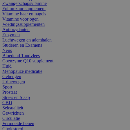
Zwangerschapsvitamine
Foliumzuur supplement
Vitamine haar en nagels
Vitamine voor ogen
Voedingssupplementen
Antioxydanten
Enzymen
Luchtwegen en ademhalen
Studeren en Examens
Neus
Bloedend Tandvlees
Coenzyme Q10 supplement
Huid
Menopauze medicatie
Geheugen
Urinewegen
Sport
Prostaat
Stress en Slaap
CBD
Seksualiteit
Gewrichten
Circulatie
Vermoeide benen
Cholesterol