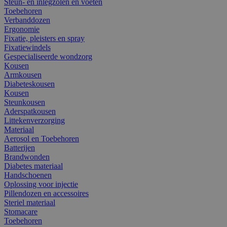
Steun- en inlegzolen en voeten
Toebehoren
Verbanddozen
Ergonomie
Fixatie, pleisters en spray
Fixatiewindels
Gespecialiseerde wondzorg
Kousen
Armkousen
Diabeteskousen
Kousen
Steunkousen
Aderspatkousen
Littekenverzorging
Materiaal
Aerosol en Toebehoren
Batterijen
Brandwonden
Diabetes materiaal
Handschoenen
Oplossing voor injectie
Pillendozen en accessoires
Steriel materiaal
Stomacare
Toebehoren