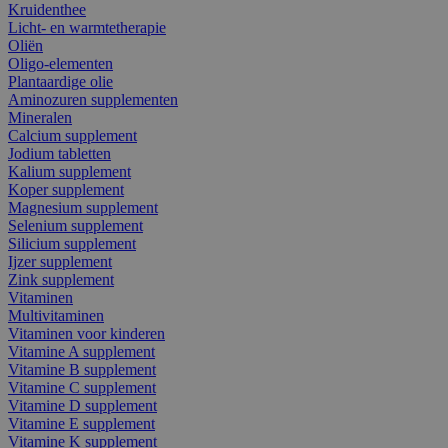
Kruidenthee
Licht- en warmtetherapie
Oliën
Oligo-elementen
Plantaardige olie
Aminozuren supplementen
Mineralen
Calcium supplement
Jodium tabletten
Kalium supplement
Koper supplement
Magnesium supplement
Selenium supplement
Silicium supplement
Ijzer supplement
Zink supplement
Vitaminen
Multivitaminen
Vitaminen voor kinderen
Vitamine A supplement
Vitamine B supplement
Vitamine C supplement
Vitamine D supplement
Vitamine E supplement
Vitamine K supplement