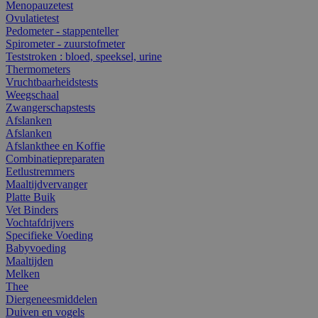
Menopauzetest
Ovulatietest
Pedometer - stappenteller
Spirometer - zuurstofmeter
Teststroken : bloed, speeksel, urine
Thermometers
Vruchtbaarheidstests
Weegschaal
Zwangerschapstests
Afslanken
Afslanken
Afslankthee en Koffie
Combinatiepreparaten
Eetlustremmers
Maaltijdvervanger
Platte Buik
Vet Binders
Vochtafdrijvers
Specifieke Voeding
Babyvoeding
Maaltijden
Melken
Thee
Diergeneesmiddelen
Duiven en vogels