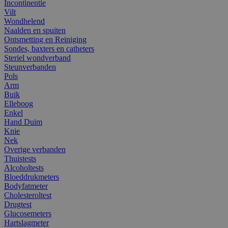
Incontinentie
Vilt
Wondhelend
Naalden en spuiten
Ontsmetting en Reiniging
Sondes, baxters en catheters
Steriel wondverband
Steunverbanden
Pols
Arm
Buik
Elleboog
Enkel
Hand Duim
Knie
Nek
Overige verbanden
Thuistests
Alcoholtests
Bloeddrukmeters
Bodyfatmeter
Cholesteroltest
Drugtest
Glucosemeters
Hartslagmeter