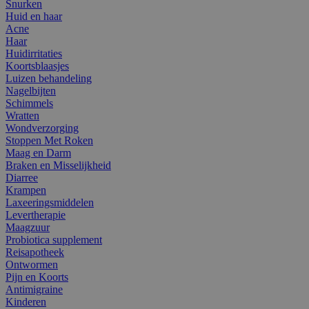
Snurken
Huid en haar
Acne
Haar
Huidirritaties
Koortsblaasjes
Luizen behandeling
Nagelbijten
Schimmels
Wratten
Wondverzorging
Stoppen Met Roken
Maag en Darm
Braken en Misselijkheid
Diarree
Krampen
Laxeeringsmiddelen
Levertherapie
Maagzuur
Probiotica supplement
Reisapotheek
Ontwormen
Pijn en Koorts
Antimigraine
Kinderen