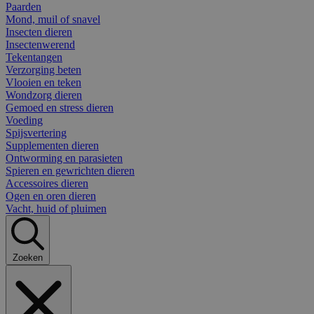
Paarden
Mond, muil of snavel
Insecten dieren
Insectenwerend
Tekentangen
Verzorging beten
Vlooien en teken
Wondzorg dieren
Gemoed en stress dieren
Voeding
Spijsvertering
Supplementen dieren
Ontworming en parasieten
Spieren en gewrichten dieren
Accessoires dieren
Ogen en oren dieren
Vacht, huid of pluimen
Zoeken