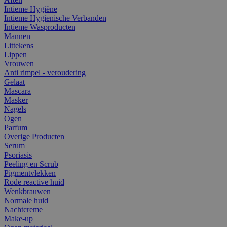
Intieme Hygiëne
Intieme Hygienische Verbanden
Intieme Wasproducten
Mannen
Littekens
Lippen
Vrouwen
Anti rimpel - veroudering
Gelaat
Mascara
Masker
Nagels
Ogen
Parfum
Overige Producten
Serum
Psoriasis
Peeling en Scrub
Pigmentvlekken
Rode reactive huid
Wenkbrauwen
Normale huid
Nachtcreme
Make-up