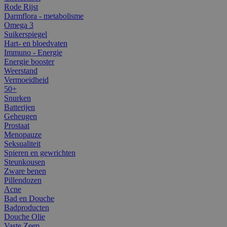
Rode Rijst
Darmflora - metabolisme
Omega 3
Suikerspiegel
Hart- en bloedvaten
Immuno - Energie
Energie booster
Weerstand
Vermoeidheid
50+
Snurken
Batterijen
Geheugen
Prostaat
Menopauze
Seksualiteit
Spieren en gewrichten
Steunkousen
Zware benen
Pillendozen
Acne
Bad en Douche
Badproducten
Douche Olie
Vaste Zeep