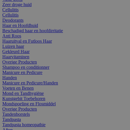
Zeer droge huid
Cellulitis
Cellulitis
Deodorants
Haar en Hoofdhuid
Beschadigd haar en hoofdirritatie
Anti Roos
Haaruitval en Futloos Haar
Luizen haar
Gekleurd Haar
Haarvitaminen
Overige Producten
Shampoo en conditionner
Manicure en Pedicure
Handen
Manicure en Pedicure/Handen
Voeten en Benen
Mond en Tandhygiëne
Kunstgebit Toebehoren
Mondspoeling en Flosmiddel
Overige Producten
Tandenborstels
Tandpasta
Tandpasta homeopathie
Aften