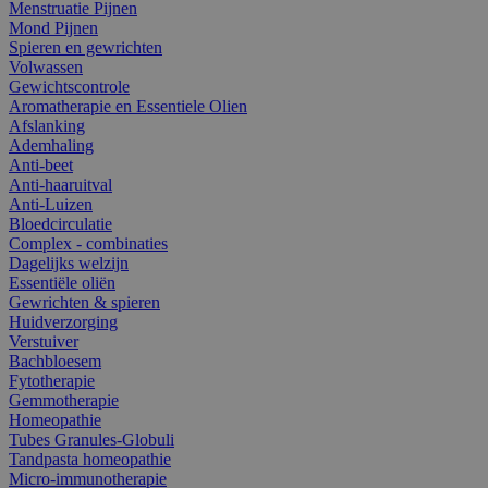
Menstruatie Pijnen
Mond Pijnen
Spieren en gewrichten
Volwassen
Gewichtscontrole
Aromatherapie en Essentiele Olien
Afslanking
Ademhaling
Anti-beet
Anti-haaruitval
Anti-Luizen
Bloedcirculatie
Complex - combinaties
Dagelijks welzijn
Essentiële oliën
Gewrichten & spieren
Huidverzorging
Verstuiver
Bachbloesem
Fytotherapie
Gemmotherapie
Homeopathie
Tubes Granules-Globuli
Tandpasta homeopathie
Micro-immunotherapie