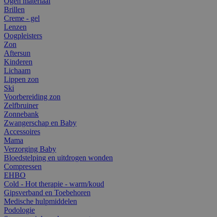
Ogen materiaal
Brillen
Creme - gel
Lenzen
Oogpleisters
Zon
Aftersun
Kinderen
Lichaam
Lippen zon
Ski
Voorbereiding zon
Zelfbruiner
Zonnebank
Zwangerschap en Baby
Accessoires
Mama
Verzorging Baby
Bloedstelping en uitdrogen wonden
Compressen
EHBO
Cold - Hot therapie - warm/koud
Gipsverband en Toebehoren
Medische hulpmiddelen
Podologie