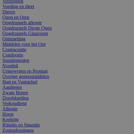
Verzorging
Voeding en dieet
Dieren
Ogen en Oren
Oogdruppels allergie
Oogdruppels Droge Ogen
Oogdruppels Glaucoom
Ontsmetting
Middelen voor het Oor
Contraceptie
Condooms
Supplementen
Noodpil
Urinewegen en Prostaat
Overige geneesmiddelen
Hart en Vaatstelsel
Aambeien
Zware Benen
Doorbloeding
Verkoudheid
Allergie
Hoest
Keelpijn
Rhinitis en Sinusitis
Zoutoplossingen