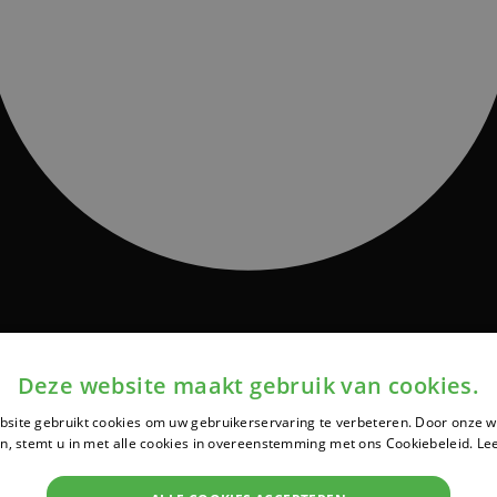
Deze website maakt gebruik van cookies.
site gebruikt cookies om uw gebruikerservaring te verbeteren. Door onze w
n, stemt u in met alle cookies in overeenstemming met ons Cookiebeleid.
Le