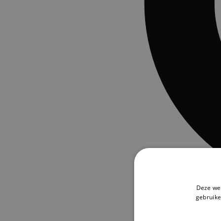
Deze web
gebruike