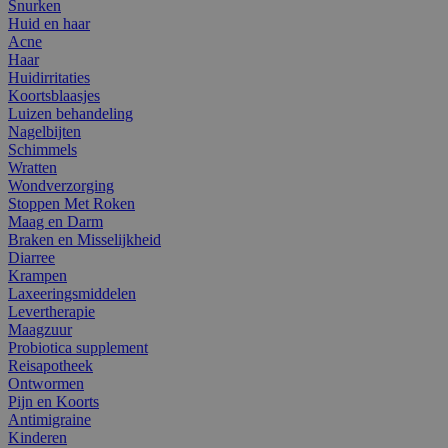
Snurken
Huid en haar
Acne
Haar
Huidirritaties
Koortsblaasjes
Luizen behandeling
Nagelbijten
Schimmels
Wratten
Wondverzorging
Stoppen Met Roken
Maag en Darm
Braken en Misselijkheid
Diarree
Krampen
Laxeeringsmiddelen
Levertherapie
Maagzuur
Probiotica supplement
Reisapotheek
Ontwormen
Pijn en Koorts
Antimigraine
Kinderen