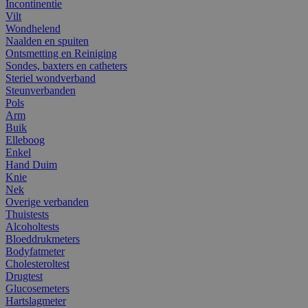
Incontinentie
Vilt
Wondhelend
Naalden en spuiten
Ontsmetting en Reiniging
Sondes, baxters en catheters
Steriel wondverband
Steunverbanden
Pols
Arm
Buik
Elleboog
Enkel
Hand Duim
Knie
Nek
Overige verbanden
Thuistests
Alcoholtests
Bloeddrukmeters
Bodyfatmeter
Cholesteroltest
Drugtest
Glucosemeters
Hartslagmeter