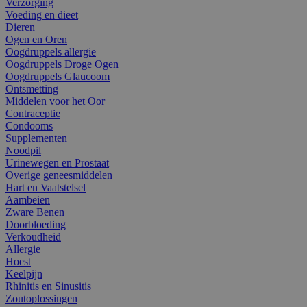
Verzorging
Voeding en dieet
Dieren
Ogen en Oren
Oogdruppels allergie
Oogdruppels Droge Ogen
Oogdruppels Glaucoom
Ontsmetting
Middelen voor het Oor
Contraceptie
Condooms
Supplementen
Noodpil
Urinewegen en Prostaat
Overige geneesmiddelen
Hart en Vaatstelsel
Aambeien
Zware Benen
Doorbloeding
Verkoudheid
Allergie
Hoest
Keelpijn
Rhinitis en Sinusitis
Zoutoplossingen