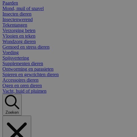
Paarden
Mond, muil of snavel
Insecten dieren
Insectenwerend
Tekentangen
Verzorging beten
Vlooien en teken
Wondzorg dieren
Gemoed en stress dieren
Voeding
Spijsvertering
Supplementen dieren
Ontworming en parasieten
Spieren en gewrichten dieren
Accessoires dieren
Ogen en oren dieren
Vacht, huid of pluimen
Zoeken