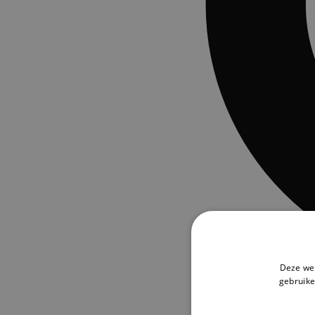
Deze web
gebruike