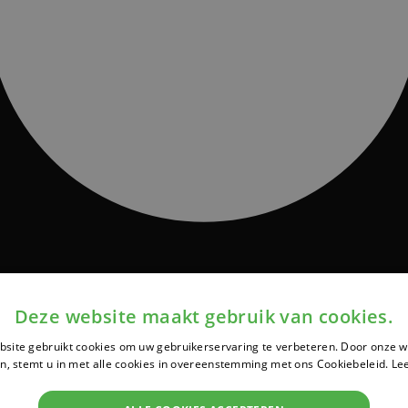
Deze website maakt gebruik van cookies.
site gebruikt cookies om uw gebruikerservaring te verbeteren. Door onze w
n, stemt u in met alle cookies in overeenstemming met ons Cookiebeleid.
Le