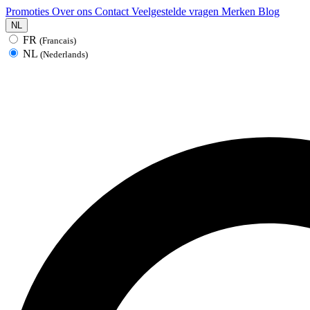
Promoties
Over ons
Contact
Veelgestelde vragen
Merken
Blog
NL
FR
(Francais)
NL
(Nederlands)