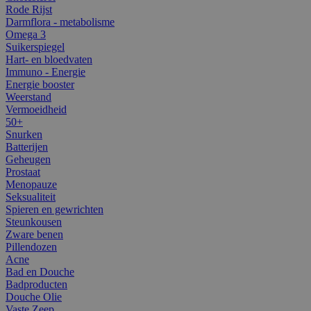
Rode Rijst
Darmflora - metabolisme
Omega 3
Suikerspiegel
Hart- en bloedvaten
Immuno - Energie
Energie booster
Weerstand
Vermoeidheid
50+
Snurken
Batterijen
Geheugen
Prostaat
Menopauze
Seksualiteit
Spieren en gewrichten
Steunkousen
Zware benen
Pillendozen
Acne
Bad en Douche
Badproducten
Douche Olie
Vaste Zeep