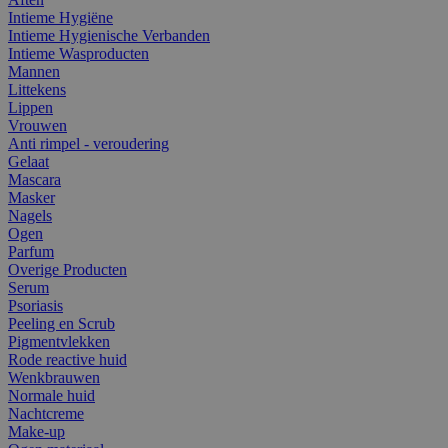
Intieme Hygiëne
Intieme Hygienische Verbanden
Intieme Wasproducten
Mannen
Littekens
Lippen
Vrouwen
Anti rimpel - veroudering
Gelaat
Mascara
Masker
Nagels
Ogen
Parfum
Overige Producten
Serum
Psoriasis
Peeling en Scrub
Pigmentvlekken
Rode reactive huid
Wenkbrauwen
Normale huid
Nachtcreme
Make-up