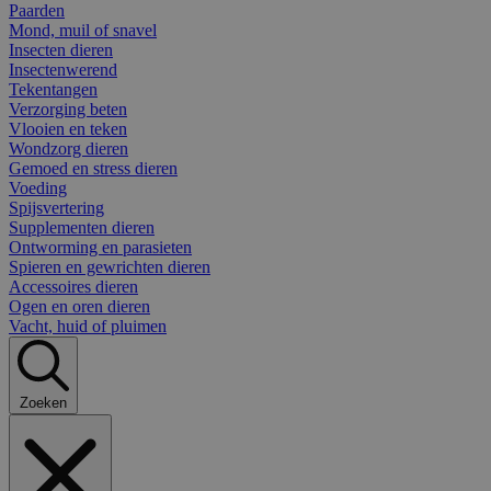
Paarden
Mond, muil of snavel
Insecten dieren
Insectenwerend
Tekentangen
Verzorging beten
Vlooien en teken
Wondzorg dieren
Gemoed en stress dieren
Voeding
Spijsvertering
Supplementen dieren
Ontworming en parasieten
Spieren en gewrichten dieren
Accessoires dieren
Ogen en oren dieren
Vacht, huid of pluimen
Zoeken