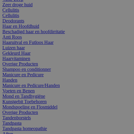
Zeer droge huid
Cellulitis
Cellulitis
Deodorants
Haar en Hoofdhuid
Beschadigd haar en hoofdirritatie
Anti Roos
Haaruitval en Futloos Haar
Luizen haar
Gekleurd Haar
Haarvitaminen
Overige Producten
Shampoo en conditionner
Manicure en Pedicure
Handen
Manicure en Pedicure/Handen
Voeten en Benen
Mond en Tandhygiëne
Kunstgebit Toebehoren
Mondspoeling en Flosmiddel
Overige Producten
Tandenborstels
Tandpasta
Tandpasta homeopathie
Aften