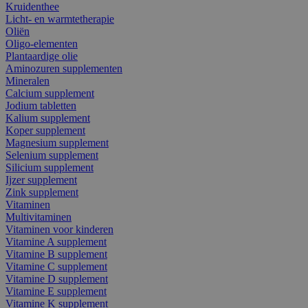
Kruidenthee
Licht- en warmtetherapie
Oliën
Oligo-elementen
Plantaardige olie
Aminozuren supplementen
Mineralen
Calcium supplement
Jodium tabletten
Kalium supplement
Koper supplement
Magnesium supplement
Selenium supplement
Silicium supplement
Ijzer supplement
Zink supplement
Vitaminen
Multivitaminen
Vitaminen voor kinderen
Vitamine A supplement
Vitamine B supplement
Vitamine C supplement
Vitamine D supplement
Vitamine E supplement
Vitamine K supplement