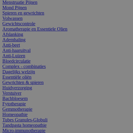
Menstruatie Pijnen
Mond Pijnen
Spieren en gewrichten
Volwassen
Gewichtscontrole
Aromatherapie en Essentiele Olien
Afslanking
Ademhaling
Anti-beet
Anti-haaruitval
Anti-Luizen
Bloedcirculatie
Complex - combinaties
Dagelijks welzijn
Essentiële oliën
Gewrichten & spieren
Huidverzorging
Verstuiver
Bachbloesem
Fytotherapie
Gemmotherapie
Homeopathie
Tubes Granules-Globuli
Tandpasta homeopathie
Micro-immunotherapie