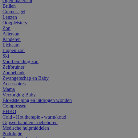
Ogen materiaal
Brillen
Creme - gel
Lenzen
Oogpleisters
Zon
Aftersun
Kinderen
Lichaam
Lippen zon
Ski
Voorbereiding zon
Zelfbruiner
Zonnebank
Zwangerschap en Baby
Accessoires
Mama
Verzorging Baby
Bloedstelping en uitdrogen wonden
Compressen
EHBO
Cold - Hot therapie - warm/koud
Gipsverband en Toebehoren
Medische hulpmiddelen
Podologie