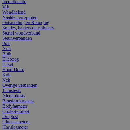
Incontinentie
Vilt
Wondhelend
Naalden en spuiten
Ontsmetting en Reiniging
Sondes, baxters en catheters
Steriel wondverband
Steunverbanden
Pols
Arm
Buik
Elleboog
Enkel
Hand Duim
Knie
Nek
Overige verbanden
Thuistests
Alcoholtests
Bloeddrukmeters
Bodyfatmeter
Cholesteroltest
Drugtest
Glucosemeters
Hartslagmeter