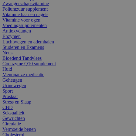
Zwangerschapsvitamine
Foliumzuur supplement
Vitamine haar en nagels
Vitamine voor ogen
Voedingssupplementen
Antioxydanten
Enzymen
Luchtwegen en ademhalen
Studeren en Examens
Neus
Bloedend Tandvlees
Coenzyme Q10 supplement
Huid
Menopauze medicatie
Geheugen
Urinewegen
Sport
Prostaat
Stress en Slaap
CBD
Seksualiteit
Gewrichten
Circulatie
Vermoeide benen
Cholesterol