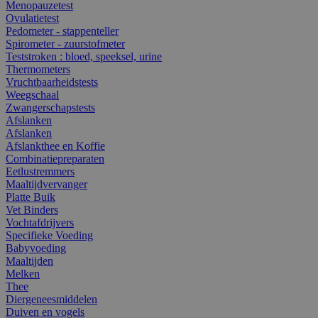
Menopauzetest
Ovulatietest
Pedometer - stappenteller
Spirometer - zuurstofmeter
Teststroken : bloed, speeksel, urine
Thermometers
Vruchtbaarheidstests
Weegschaal
Zwangerschapstests
Afslanken
Afslanken
Afslankthee en Koffie
Combinatiepreparaten
Eetlustremmers
Maaltijdvervanger
Platte Buik
Vet Binders
Vochtafdrijvers
Specifieke Voeding
Babyvoeding
Maaltijden
Melken
Thee
Diergeneesmiddelen
Duiven en vogels