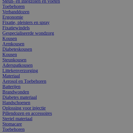
Steun- en inlegzolen en voeten
Toebehoren
Verbanddozen
Ergonomie
Fixatie, pleisters en spray
Fixatiewindels
Gespecialiseerde wondzorg
Kousen
Armkousen
Diabeteskousen
Kousen
Steunkousen
Aderspatkousen
Littekenverzorging
Materiaal
Aerosol en Toebehoren
Batterijen
Brandwonden
Diabetes materiaal
Handschoenen
Oplossing voor injectie
Pillendozen en accessoires
Steriel materiaal
Stomacare
Toebehoren