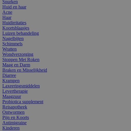
Snurken
Huid en haar
Acne
Haar
Huidirritaties
Koortsblaasjes
Luizen behandeling
Nagelbijten
Schimmels
Wratten
Wondverzorging
Stoppen Met Roken
Maag en Darm
Braken en Misselijkheid
Diarree
Krampen
Laxeeringsmiddelen
Levertherapie
Maagzuur
Probiotica supplement
Reisapotheek
Ontwormen
Pijn en Koorts
Antimigraine
Kinderen