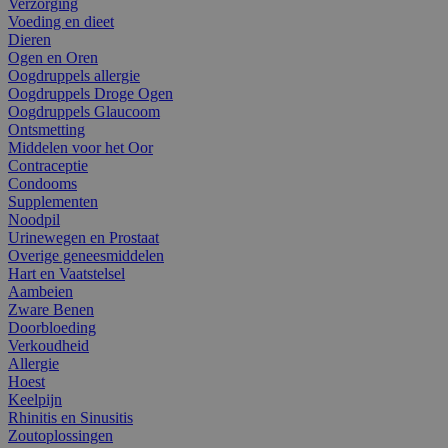
Verzorging
Voeding en dieet
Dieren
Ogen en Oren
Oogdruppels allergie
Oogdruppels Droge Ogen
Oogdruppels Glaucoom
Ontsmetting
Middelen voor het Oor
Contraceptie
Condooms
Supplementen
Noodpil
Urinewegen en Prostaat
Overige geneesmiddelen
Hart en Vaatstelsel
Aambeien
Zware Benen
Doorbloeding
Verkoudheid
Allergie
Hoest
Keelpijn
Rhinitis en Sinusitis
Zoutoplossingen