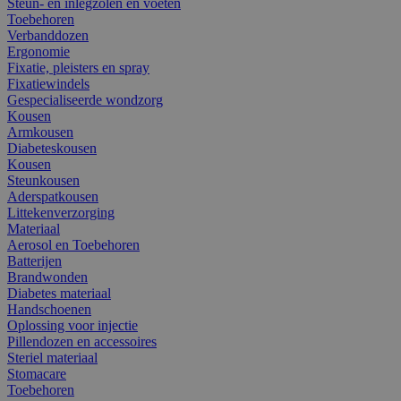
Steun- en inlegzolen en voeten
Toebehoren
Verbanddozen
Ergonomie
Fixatie, pleisters en spray
Fixatiewindels
Gespecialiseerde wondzorg
Kousen
Armkousen
Diabeteskousen
Kousen
Steunkousen
Aderspatkousen
Littekenverzorging
Materiaal
Aerosol en Toebehoren
Batterijen
Brandwonden
Diabetes materiaal
Handschoenen
Oplossing voor injectie
Pillendozen en accessoires
Steriel materiaal
Stomacare
Toebehoren