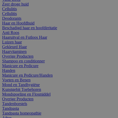
Zeer droge huid
Cellulitis
Cellulitis
Deodorants
Haar en Hoofdhuid
Beschadigd haar en hoofdirritatie
Anti Roos
Haaruitval en Futloos Haar
Luizen haar
Gekleurd Haar
Haarvitaminen
Overige Producten
Shampoo en conditionner
Manicure en Pedicure
Handen
Manicure en Pedicure/Handen
Voeten en Benen
Mond en Tandhygiëne
Kunstgebit Toebehoren
Mondspoeling en Flosmiddel
Overige Producten
Tandenborstels
Tandpasta
Tandpasta homeopathie
Aften