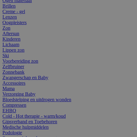
Ogen materiaal
Brillen
Creme - gel
Lenzen
Oogpleisters
Zon
Aftersun
Kinderen
Lichaam
Lippen zon
Ski
Voorbereiding zon
Zelfbruiner
Zonnebank
Zwangerschap en Baby
Accessoires
Mama
Verzorging Baby
Bloedstelping en uitdrogen wonden
Compressen
EHBO
Cold - Hot therapie - warm/koud
Gipsverband en Toebehoren
Medische hulpmiddelen
Podologie