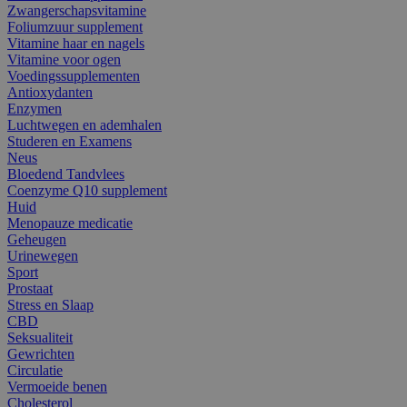
Zwangerschapsvitamine
Foliumzuur supplement
Vitamine haar en nagels
Vitamine voor ogen
Voedingssupplementen
Antioxydanten
Enzymen
Luchtwegen en ademhalen
Studeren en Examens
Neus
Bloedend Tandvlees
Coenzyme Q10 supplement
Huid
Menopauze medicatie
Geheugen
Urinewegen
Sport
Prostaat
Stress en Slaap
CBD
Seksualiteit
Gewrichten
Circulatie
Vermoeide benen
Cholesterol