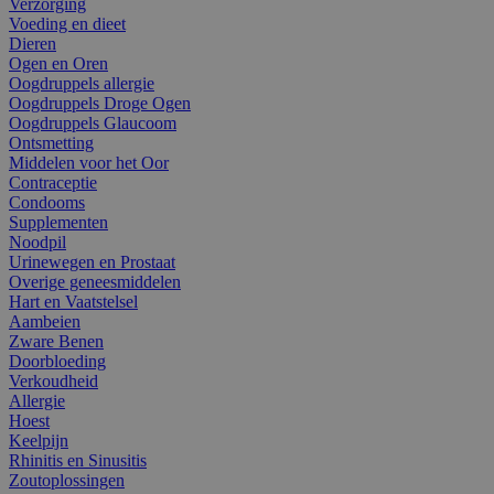
Verzorging
Voeding en dieet
Dieren
Ogen en Oren
Oogdruppels allergie
Oogdruppels Droge Ogen
Oogdruppels Glaucoom
Ontsmetting
Middelen voor het Oor
Contraceptie
Condooms
Supplementen
Noodpil
Urinewegen en Prostaat
Overige geneesmiddelen
Hart en Vaatstelsel
Aambeien
Zware Benen
Doorbloeding
Verkoudheid
Allergie
Hoest
Keelpijn
Rhinitis en Sinusitis
Zoutoplossingen