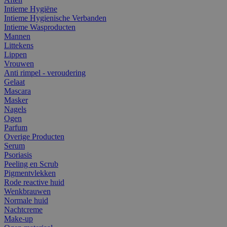
Intieme Hygiëne
Intieme Hygienische Verbanden
Intieme Wasproducten
Mannen
Littekens
Lippen
Vrouwen
Anti rimpel - veroudering
Gelaat
Mascara
Masker
Nagels
Ogen
Parfum
Overige Producten
Serum
Psoriasis
Peeling en Scrub
Pigmentvlekken
Rode reactive huid
Wenkbrauwen
Normale huid
Nachtcreme
Make-up