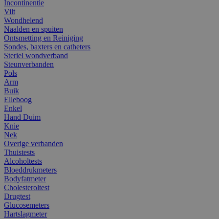
Incontinentie
Vilt
Wondhelend
Naalden en spuiten
Ontsmetting en Reiniging
Sondes, baxters en catheters
Steriel wondverband
Steunverbanden
Pols
Arm
Buik
Elleboog
Enkel
Hand Duim
Knie
Nek
Overige verbanden
Thuistests
Alcoholtests
Bloeddrukmeters
Bodyfatmeter
Cholesteroltest
Drugtest
Glucosemeters
Hartslagmeter