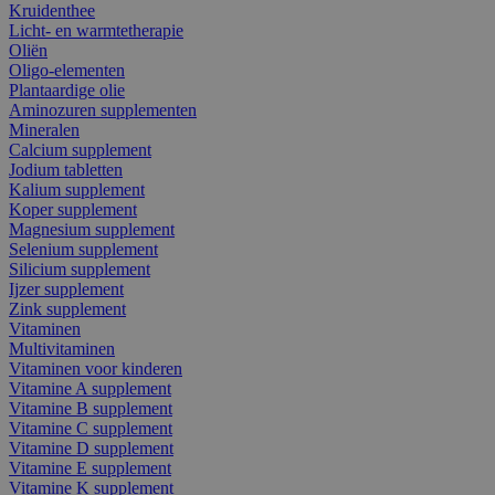
Kruidenthee
Licht- en warmtetherapie
Oliën
Oligo-elementen
Plantaardige olie
Aminozuren supplementen
Mineralen
Calcium supplement
Jodium tabletten
Kalium supplement
Koper supplement
Magnesium supplement
Selenium supplement
Silicium supplement
Ijzer supplement
Zink supplement
Vitaminen
Multivitaminen
Vitaminen voor kinderen
Vitamine A supplement
Vitamine B supplement
Vitamine C supplement
Vitamine D supplement
Vitamine E supplement
Vitamine K supplement