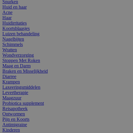
Snurken
Huid en haar
Acne
Haar
Huidirritaties
Koortsblaasjes
Luizen behandeling
Nagelbijten
Schimmels
Wratten
Wondverzorging
Stoppen Met Roken
Maag en Darm
Braken en Misselijkheid
Diarree
Krampen
Laxeeringsmiddelen
Levertherapie
Maagzuur
Probiotica supplement
Reisapotheek
Ontwormen
Pijn en Koorts
Antimigraine
Kinderen