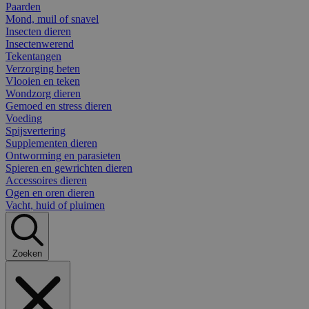
Paarden
Mond, muil of snavel
Insecten dieren
Insectenwerend
Tekentangen
Verzorging beten
Vlooien en teken
Wondzorg dieren
Gemoed en stress dieren
Voeding
Spijsvertering
Supplementen dieren
Ontworming en parasieten
Spieren en gewrichten dieren
Accessoires dieren
Ogen en oren dieren
Vacht, huid of pluimen
Zoeken