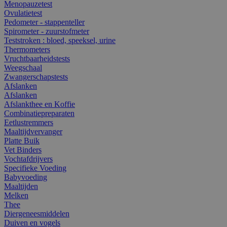
Menopauzetest
Ovulatietest
Pedometer - stappenteller
Spirometer - zuurstofmeter
Teststroken : bloed, speeksel, urine
Thermometers
Vruchtbaarheidstests
Weegschaal
Zwangerschapstests
Afslanken
Afslanken
Afslankthee en Koffie
Combinatiepreparaten
Eetlustremmers
Maaltijdvervanger
Platte Buik
Vet Binders
Vochtafdrijvers
Specifieke Voeding
Babyvoeding
Maaltijden
Melken
Thee
Diergeneesmiddelen
Duiven en vogels