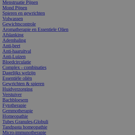
Menstruatie Pijnen
Mond Pijnen
Spieren en gewrichten
Volwassen
Gewichtscontrole
Aromatherapie en Essentiele Olien
Afslanking
Ademhaling
Anti-beet
Anti-haaruitval
Anti-Luizen
Bloedcirculatie
Complex - combinaties
Dagelijks welzijn
Essentiële oliën
Gewrichten & spieren
Huidverzorging
Verstuiver
Bachbloesem
Fytotherapie
Gemmotherapie
Homeopathie
Tubes Granules-Globuli
Tandpasta homeopathie
Micro-immunotherapie