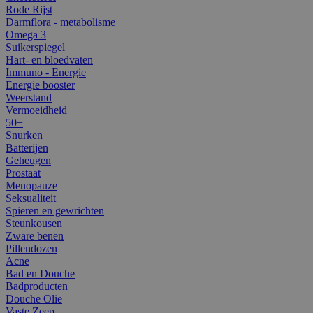
Rode Rijst
Darmflora - metabolisme
Omega 3
Suikerspiegel
Hart- en bloedvaten
Immuno - Energie
Energie booster
Weerstand
Vermoeidheid
50+
Snurken
Batterijen
Geheugen
Prostaat
Menopauze
Seksualiteit
Spieren en gewrichten
Steunkousen
Zware benen
Pillendozen
Acne
Bad en Douche
Badproducten
Douche Olie
Vaste Zeep