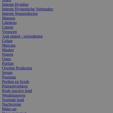
Intieme Hygiëne
Intieme Hygienische Verbanden
Intieme Wasproducten
Mannen
Littekens
Lippen
Vrouwen
Anti rimpel - veroudering
Gelaat
Mascara
Masker
Nagels
Ogen
Parfum
Overige Producten
Serum
Psoriasis
Peeling en Scrub
Pigmentvlekken
Rode reactive huid
Wenkbrauwen
Normale huid
Nachtcreme
Make-up