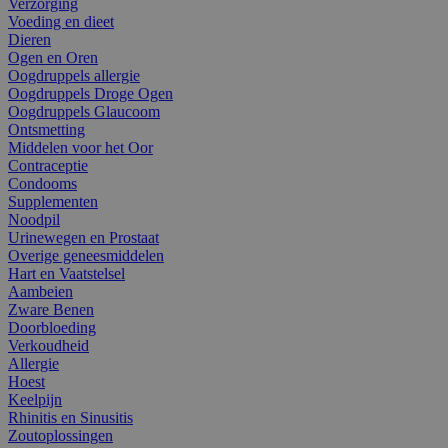
Verzorging
Voeding en dieet
Dieren
Ogen en Oren
Oogdruppels allergie
Oogdruppels Droge Ogen
Oogdruppels Glaucoom
Ontsmetting
Middelen voor het Oor
Contraceptie
Condooms
Supplementen
Noodpil
Urinewegen en Prostaat
Overige geneesmiddelen
Hart en Vaatstelsel
Aambeien
Zware Benen
Doorbloeding
Verkoudheid
Allergie
Hoest
Keelpijn
Rhinitis en Sinusitis
Zoutoplossingen