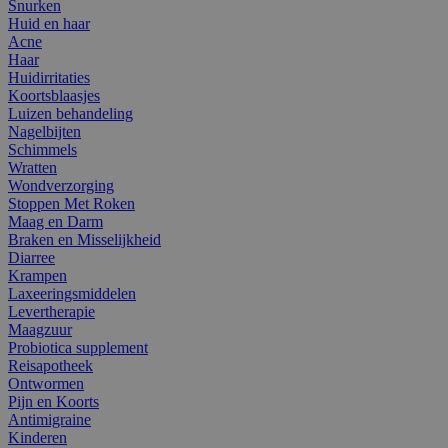
Snurken
Huid en haar
Acne
Haar
Huidirritaties
Koortsblaasjes
Luizen behandeling
Nagelbijten
Schimmels
Wratten
Wondverzorging
Stoppen Met Roken
Maag en Darm
Braken en Misselijkheid
Diarree
Krampen
Laxeeringsmiddelen
Levertherapie
Maagzuur
Probiotica supplement
Reisapotheek
Ontwormen
Pijn en Koorts
Antimigraine
Kinderen