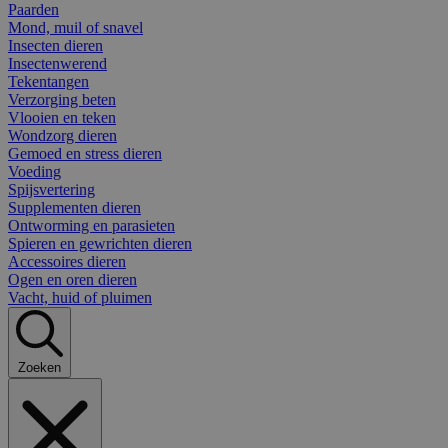
Paarden
Mond, muil of snavel
Insecten dieren
Insectenwerend
Tekentangen
Verzorging beten
Vlooien en teken
Wondzorg dieren
Gemoed en stress dieren
Voeding
Spijsvertering
Supplementen dieren
Ontworming en parasieten
Spieren en gewrichten dieren
Accessoires dieren
Ogen en oren dieren
Vacht, huid of pluimen
Zoeken