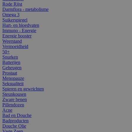
Rode Rijst
Darmflora - metabolisme
Omega 3
Suikerspiegel
Hart- en bloedvaten
Immuno - Energie
Energie booster
Weerstand
Vermoeidheid
50+
Snurken
Batterijen
Geheugen
Prostaat
Menopauze
Seksualiteit
Spieren en gewrichten
Steunkousen
Zware benen
Pillendozen
Acne
Bad en Douche
Badproducten
Douche Olie
Vaste Zeep