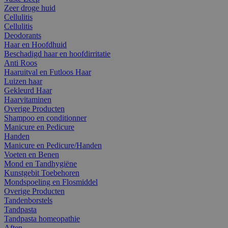
Zeer droge huid
Cellulitis
Cellulitis
Deodorants
Haar en Hoofdhuid
Beschadigd haar en hoofdirritatie
Anti Roos
Haaruitval en Futloos Haar
Luizen haar
Gekleurd Haar
Haarvitaminen
Overige Producten
Shampoo en conditionner
Manicure en Pedicure
Handen
Manicure en Pedicure/Handen
Voeten en Benen
Mond en Tandhygiëne
Kunstgebit Toebehoren
Mondspoeling en Flosmiddel
Overige Producten
Tandenborstels
Tandpasta
Tandpasta homeopathie
Aften