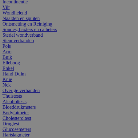
Incontinentie
Vilt
Wondhelend
Naalden en spuiten
Ontsmetting en Reiniging
Sondes, baxters en catheters
Steriel wondverband
Steunverbanden
Pols
Arm
Buik
Elleboog
Enkel
Hand Duim
Knie
Nek
Overige verbanden
Thuistests
Alcoholtests
Bloeddrukmeters
Bodyfatmeter
Cholesteroltest
Drugtest
Glucosemeters
Hartslagmeter