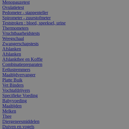
Menopauzetest
Ovulatietest
Pedometer - stappenteller
Spirometer - zuurstofmeter
Teststroken : bloed, speeksel, urine
Thermometers
Vruchtbaarheidstests
Weegschaal
Zwangerschapstests
Afslanken
Afslanken
Afslankthee en Koffie
Combinatiepreparaten
Eetlustremmers
Maaltijdvervanger
Platte Buik
Vet Binders
Vochtafdrijvers
Specifieke Voeding
Babyvoeding
Maaltijden
Melken
Thee
Diergeneesmiddelen
Duiven en vogels