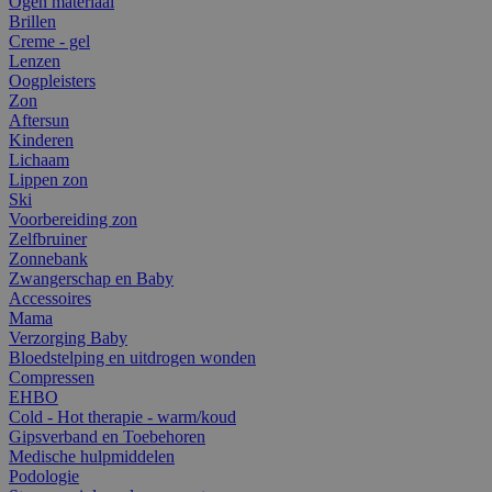
Ogen materiaal
Brillen
Creme - gel
Lenzen
Oogpleisters
Zon
Aftersun
Kinderen
Lichaam
Lippen zon
Ski
Voorbereiding zon
Zelfbruiner
Zonnebank
Zwangerschap en Baby
Accessoires
Mama
Verzorging Baby
Bloedstelping en uitdrogen wonden
Compressen
EHBO
Cold - Hot therapie - warm/koud
Gipsverband en Toebehoren
Medische hulpmiddelen
Podologie