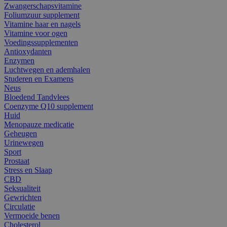
Zwangerschapsvitamine
Foliumzuur supplement
Vitamine haar en nagels
Vitamine voor ogen
Voedingssupplementen
Antioxydanten
Enzymen
Luchtwegen en ademhalen
Studeren en Examens
Neus
Bloedend Tandvlees
Coenzyme Q10 supplement
Huid
Menopauze medicatie
Geheugen
Urinewegen
Sport
Prostaat
Stress en Slaap
CBD
Seksualiteit
Gewrichten
Circulatie
Vermoeide benen
Cholesterol