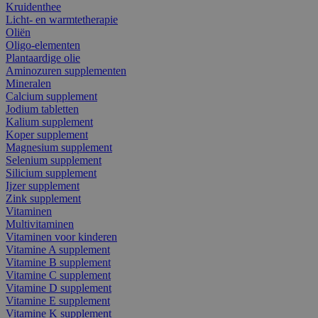
Kruidenthee
Licht- en warmtetherapie
Oliën
Oligo-elementen
Plantaardige olie
Aminozuren supplementen
Mineralen
Calcium supplement
Jodium tabletten
Kalium supplement
Koper supplement
Magnesium supplement
Selenium supplement
Silicium supplement
Ijzer supplement
Zink supplement
Vitaminen
Multivitaminen
Vitaminen voor kinderen
Vitamine A supplement
Vitamine B supplement
Vitamine C supplement
Vitamine D supplement
Vitamine E supplement
Vitamine K supplement