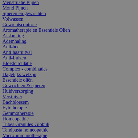
Menstruatie Pijnen
Mond Pijnen
Spieren en gewrichten
Volwassen
Gewichtscontrole
Aromatherapie en Essentiele Olien
Afslanking
Ademhaling
Anti-beet
Anti-haaruitval
Anti-Luizen
Bloedcirculatie
Complex - combinaties
Dagelijks welzijn
Essentiële oliën
Gewrichten & spieren
Huidverzorging
Verstuiver
Bachbloesem
Fytotherapie
Gemmotherapie
Homeopathie
Tubes Granules-Globuli
Tandpasta homeopathie
Micro-immunotherapie