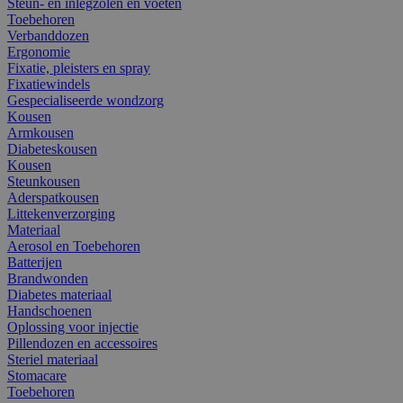
Steun- en inlegzolen en voeten
Toebehoren
Verbanddozen
Ergonomie
Fixatie, pleisters en spray
Fixatiewindels
Gespecialiseerde wondzorg
Kousen
Armkousen
Diabeteskousen
Kousen
Steunkousen
Aderspatkousen
Littekenverzorging
Materiaal
Aerosol en Toebehoren
Batterijen
Brandwonden
Diabetes materiaal
Handschoenen
Oplossing voor injectie
Pillendozen en accessoires
Steriel materiaal
Stomacare
Toebehoren