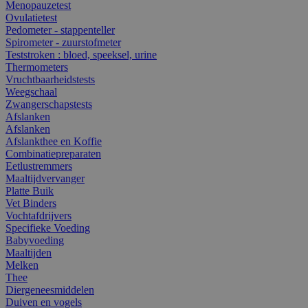
Menopauzetest
Ovulatietest
Pedometer - stappenteller
Spirometer - zuurstofmeter
Teststroken : bloed, speeksel, urine
Thermometers
Vruchtbaarheidstests
Weegschaal
Zwangerschapstests
Afslanken
Afslanken
Afslankthee en Koffie
Combinatiepreparaten
Eetlustremmers
Maaltijdvervanger
Platte Buik
Vet Binders
Vochtafdrijvers
Specifieke Voeding
Babyvoeding
Maaltijden
Melken
Thee
Diergeneesmiddelen
Duiven en vogels