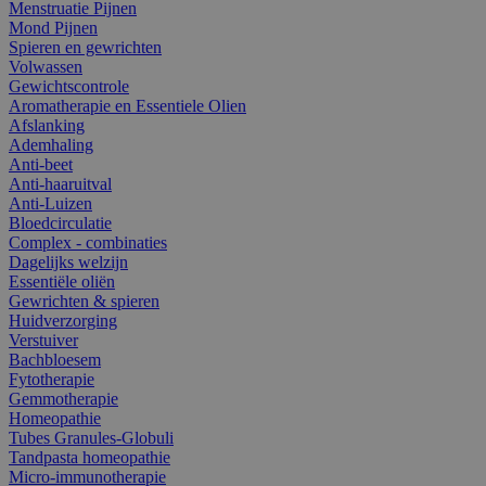
Menstruatie Pijnen
Mond Pijnen
Spieren en gewrichten
Volwassen
Gewichtscontrole
Aromatherapie en Essentiele Olien
Afslanking
Ademhaling
Anti-beet
Anti-haaruitval
Anti-Luizen
Bloedcirculatie
Complex - combinaties
Dagelijks welzijn
Essentiële oliën
Gewrichten & spieren
Huidverzorging
Verstuiver
Bachbloesem
Fytotherapie
Gemmotherapie
Homeopathie
Tubes Granules-Globuli
Tandpasta homeopathie
Micro-immunotherapie