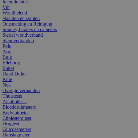
Incontinentie
Vilt
Wondhelend
Naalden en spuiten
Ontsmetting en Reiniging
Sondes, baxters en catheters
Steriel wondverband
Steunverbanden
Pols
Arm
Buik
Elleboog
Enkel
Hand Duim
Knie
Nek
Overige verbanden
Thuistests
Alcoholtests
Bloeddrukmeters
Bodyfatmeter
Cholesteroltest
Drugtest
Glucosemeters
Hartslagmeter