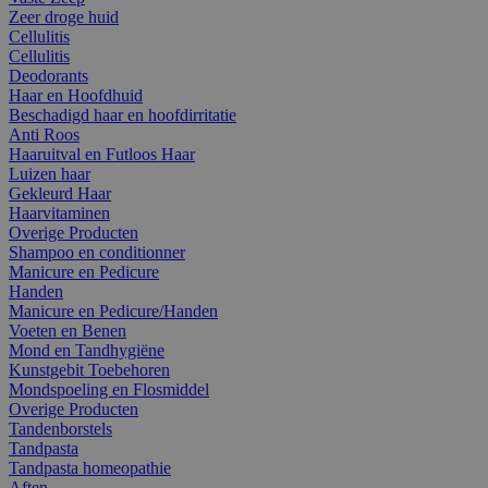
Zeer droge huid
Cellulitis
Cellulitis
Deodorants
Haar en Hoofdhuid
Beschadigd haar en hoofdirritatie
Anti Roos
Haaruitval en Futloos Haar
Luizen haar
Gekleurd Haar
Haarvitaminen
Overige Producten
Shampoo en conditionner
Manicure en Pedicure
Handen
Manicure en Pedicure/Handen
Voeten en Benen
Mond en Tandhygiëne
Kunstgebit Toebehoren
Mondspoeling en Flosmiddel
Overige Producten
Tandenborstels
Tandpasta
Tandpasta homeopathie
Aften