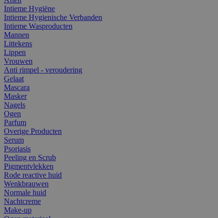
Intieme Hygiëne
Intieme Hygienische Verbanden
Intieme Wasproducten
Mannen
Littekens
Lippen
Vrouwen
Anti rimpel - veroudering
Gelaat
Mascara
Masker
Nagels
Ogen
Parfum
Overige Producten
Serum
Psoriasis
Peeling en Scrub
Pigmentvlekken
Rode reactive huid
Wenkbrauwen
Normale huid
Nachtcreme
Make-up