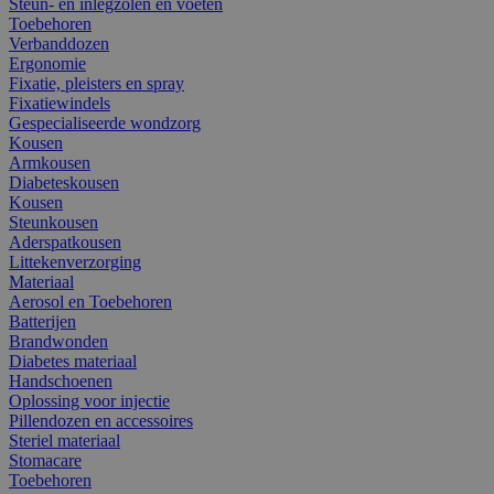
Steun- en inlegzolen en voeten
Toebehoren
Verbanddozen
Ergonomie
Fixatie, pleisters en spray
Fixatiewindels
Gespecialiseerde wondzorg
Kousen
Armkousen
Diabeteskousen
Kousen
Steunkousen
Aderspatkousen
Littekenverzorging
Materiaal
Aerosol en Toebehoren
Batterijen
Brandwonden
Diabetes materiaal
Handschoenen
Oplossing voor injectie
Pillendozen en accessoires
Steriel materiaal
Stomacare
Toebehoren