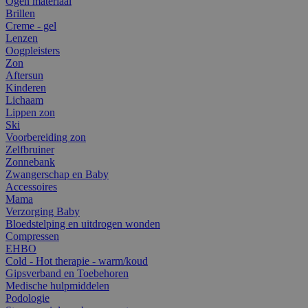
Ogen materiaal
Brillen
Creme - gel
Lenzen
Oogpleisters
Zon
Aftersun
Kinderen
Lichaam
Lippen zon
Ski
Voorbereiding zon
Zelfbruiner
Zonnebank
Zwangerschap en Baby
Accessoires
Mama
Verzorging Baby
Bloedstelping en uitdrogen wonden
Compressen
EHBO
Cold - Hot therapie - warm/koud
Gipsverband en Toebehoren
Medische hulpmiddelen
Podologie