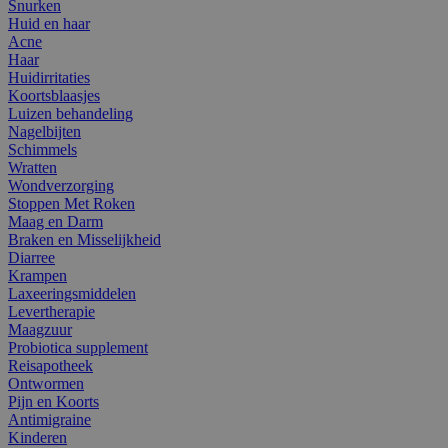
Snurken
Huid en haar
Acne
Haar
Huidirritaties
Koortsblaasjes
Luizen behandeling
Nagelbijten
Schimmels
Wratten
Wondverzorging
Stoppen Met Roken
Maag en Darm
Braken en Misselijkheid
Diarree
Krampen
Laxeeringsmiddelen
Levertherapie
Maagzuur
Probiotica supplement
Reisapotheek
Ontwormen
Pijn en Koorts
Antimigraine
Kinderen