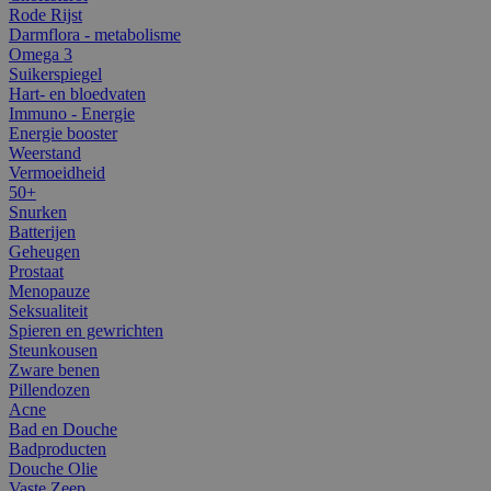
Rode Rijst
Darmflora - metabolisme
Omega 3
Suikerspiegel
Hart- en bloedvaten
Immuno - Energie
Energie booster
Weerstand
Vermoeidheid
50+
Snurken
Batterijen
Geheugen
Prostaat
Menopauze
Seksualiteit
Spieren en gewrichten
Steunkousen
Zware benen
Pillendozen
Acne
Bad en Douche
Badproducten
Douche Olie
Vaste Zeep