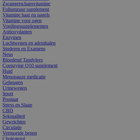
Zwangerschapsvitamine
Foliumzuur supplement
Vitamine haar en nagels
Vitamine voor ogen
Voedingssupplementen
Antioxydanten
Enzymen
Luchtwegen en ademhalen
Studeren en Examens
Neus
Bloedend Tandvlees
Coenzyme Q10 supplement
Huid
Menopauze medicatie
Geheugen
Urinewegen
Sport
Prostaat
Stress en Slaap
CBD
Seksualiteit
Gewrichten
Circulatie
Vermoeide benen
Cholesterol