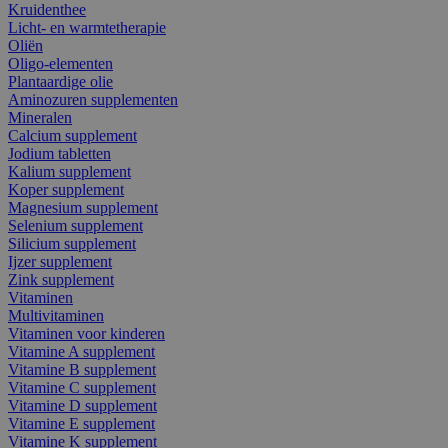
Kruidenthee
Licht- en warmtetherapie
Oliën
Oligo-elementen
Plantaardige olie
Aminozuren supplementen
Mineralen
Calcium supplement
Jodium tabletten
Kalium supplement
Koper supplement
Magnesium supplement
Selenium supplement
Silicium supplement
Ijzer supplement
Zink supplement
Vitaminen
Multivitaminen
Vitaminen voor kinderen
Vitamine A supplement
Vitamine B supplement
Vitamine C supplement
Vitamine D supplement
Vitamine E supplement
Vitamine K supplement