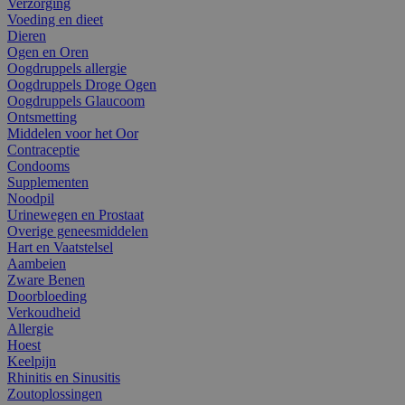
Verzorging
Voeding en dieet
Dieren
Ogen en Oren
Oogdruppels allergie
Oogdruppels Droge Ogen
Oogdruppels Glaucoom
Ontsmetting
Middelen voor het Oor
Contraceptie
Condooms
Supplementen
Noodpil
Urinewegen en Prostaat
Overige geneesmiddelen
Hart en Vaatstelsel
Aambeien
Zware Benen
Doorbloeding
Verkoudheid
Allergie
Hoest
Keelpijn
Rhinitis en Sinusitis
Zoutoplossingen