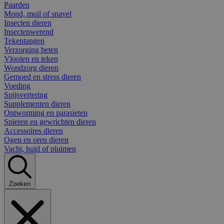
Paarden
Mond, muil of snavel
Insecten dieren
Insectenwerend
Tekentangen
Verzorging beten
Vlooien en teken
Wondzorg dieren
Gemoed en stress dieren
Voeding
Spijsvertering
Supplementen dieren
Ontworming en parasieten
Spieren en gewrichten dieren
Accessoires dieren
Ogen en oren dieren
Vacht, huid of pluimen
Zoeken