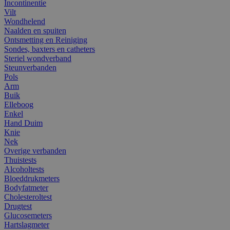
Incontinentie
Vilt
Wondhelend
Naalden en spuiten
Ontsmetting en Reiniging
Sondes, baxters en catheters
Steriel wondverband
Steunverbanden
Pols
Arm
Buik
Elleboog
Enkel
Hand Duim
Knie
Nek
Overige verbanden
Thuistests
Alcoholtests
Bloeddrukmeters
Bodyfatmeter
Cholesteroltest
Drugtest
Glucosemeters
Hartslagmeter