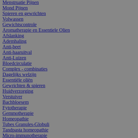
Menstruatie Pijnen
Mond Pijnen
Spieren en gewrichten
Volwassen
Gewichtscontrole
Aromatherapie en Essentiele Olien
Afslanking
Ademhaling
Anti-beet
Anti-haaruitval
Anti-Luizen
Bloedcirculatie
Complex - combinaties
Dagelijks welzijn
Essentiële oliën
Gewrichten & spieren
Huidverzorging
Verstuiver
Bachbloesem
Fytotherapie
Gemmotherapie
Homeopathie
Tubes Granules-Globuli
Tandpasta homeopathie
Micro-immunotherapie