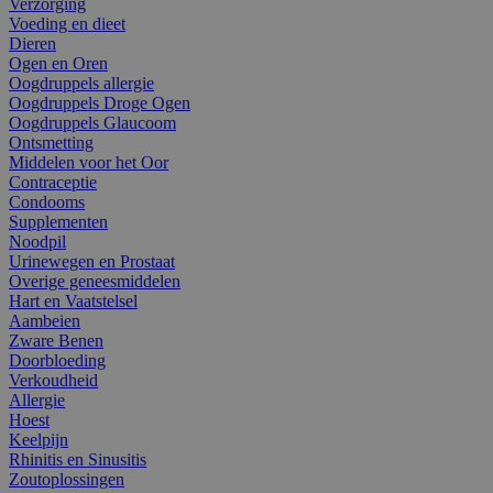
Verzorging
Voeding en dieet
Dieren
Ogen en Oren
Oogdruppels allergie
Oogdruppels Droge Ogen
Oogdruppels Glaucoom
Ontsmetting
Middelen voor het Oor
Contraceptie
Condooms
Supplementen
Noodpil
Urinewegen en Prostaat
Overige geneesmiddelen
Hart en Vaatstelsel
Aambeien
Zware Benen
Doorbloeding
Verkoudheid
Allergie
Hoest
Keelpijn
Rhinitis en Sinusitis
Zoutoplossingen