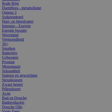
Rode Rijst
Darmflora - metabolisme
Omega 3
Suikerspiegel
Hart- en bloedvaten
Immuno - Energie
Energie booster
Weerstand
Vermoeidheid
50+
Snurken
Batterijen
Geheugen
Prostaat
Menopauze
Seksualiteit
Spieren en gewrichten
Steunkousen
Zware benen
Pillendozen
Acne
Bad en Douche
Badproducten
Douche Olie
Vaste Zeep