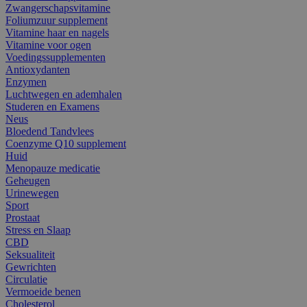
Zwangerschapsvitamine
Foliumzuur supplement
Vitamine haar en nagels
Vitamine voor ogen
Voedingssupplementen
Antioxydanten
Enzymen
Luchtwegen en ademhalen
Studeren en Examens
Neus
Bloedend Tandvlees
Coenzyme Q10 supplement
Huid
Menopauze medicatie
Geheugen
Urinewegen
Sport
Prostaat
Stress en Slaap
CBD
Seksualiteit
Gewrichten
Circulatie
Vermoeide benen
Cholesterol