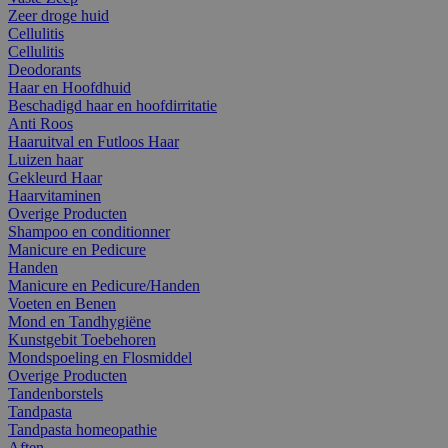
Zeer droge huid
Cellulitis
Cellulitis
Deodorants
Haar en Hoofdhuid
Beschadigd haar en hoofdirritatie
Anti Roos
Haaruitval en Futloos Haar
Luizen haar
Gekleurd Haar
Haarvitaminen
Overige Producten
Shampoo en conditionner
Manicure en Pedicure
Handen
Manicure en Pedicure/Handen
Voeten en Benen
Mond en Tandhygiëne
Kunstgebit Toebehoren
Mondspoeling en Flosmiddel
Overige Producten
Tandenborstels
Tandpasta
Tandpasta homeopathie
Aften