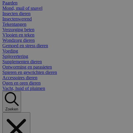
Paarden
Mond, muil of snavel
Insecten dieren
Insectenwerend
Tekentangen
Verzorging beten
Vlooien en teken
Wondzorg dieren
Gemoed en stress dieren
Voeding
Spijsvertering
Supplementen dieren
Ontworming en parasieten
Spieren en gewrichten dieren
Accessoires dieren
Ogen en oren dieren
Vacht, huid of pluimen
Zoeken