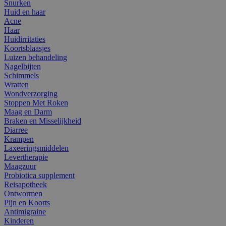
Snurken
Huid en haar
Acne
Haar
Huidirritaties
Koortsblaasjes
Luizen behandeling
Nagelbijten
Schimmels
Wratten
Wondverzorging
Stoppen Met Roken
Maag en Darm
Braken en Misselijkheid
Diarree
Krampen
Laxeeringsmiddelen
Levertherapie
Maagzuur
Probiotica supplement
Reisapotheek
Ontwormen
Pijn en Koorts
Antimigraine
Kinderen