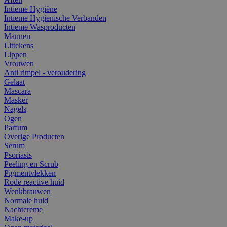
Intieme Hygiëne
Intieme Hygienische Verbanden
Intieme Wasproducten
Mannen
Littekens
Lippen
Vrouwen
Anti rimpel - veroudering
Gelaat
Mascara
Masker
Nagels
Ogen
Parfum
Overige Producten
Serum
Psoriasis
Peeling en Scrub
Pigmentvlekken
Rode reactive huid
Wenkbrauwen
Normale huid
Nachtcreme
Make-up