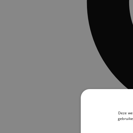
Deze web
gebruike