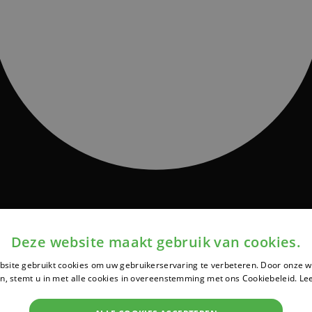
Deze website maakt gebruik van cookies.
site gebruikt cookies om uw gebruikerservaring te verbeteren. Door onze w
n, stemt u in met alle cookies in overeenstemming met ons Cookiebeleid.
Le