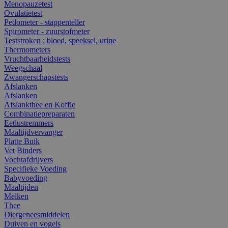
Menopauzetest
Ovulatietest
Pedometer - stappenteller
Spirometer - zuurstofmeter
Teststroken : bloed, speeksel, urine
Thermometers
Vruchtbaarheidstests
Weegschaal
Zwangerschapstests
Afslanken
Afslanken
Afslankthee en Koffie
Combinatiepreparaten
Eetlustremmers
Maaltijdvervanger
Platte Buik
Vet Binders
Vochtafdrijvers
Specifieke Voeding
Babyvoeding
Maaltijden
Melken
Thee
Diergeneesmiddelen
Duiven en vogels