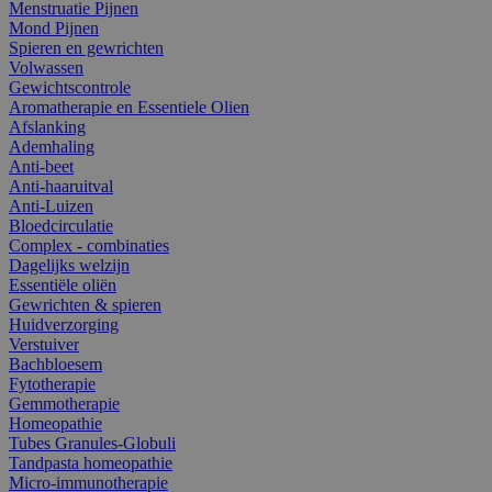
Menstruatie Pijnen
Mond Pijnen
Spieren en gewrichten
Volwassen
Gewichtscontrole
Aromatherapie en Essentiele Olien
Afslanking
Ademhaling
Anti-beet
Anti-haaruitval
Anti-Luizen
Bloedcirculatie
Complex - combinaties
Dagelijks welzijn
Essentiële oliën
Gewrichten & spieren
Huidverzorging
Verstuiver
Bachbloesem
Fytotherapie
Gemmotherapie
Homeopathie
Tubes Granules-Globuli
Tandpasta homeopathie
Micro-immunotherapie