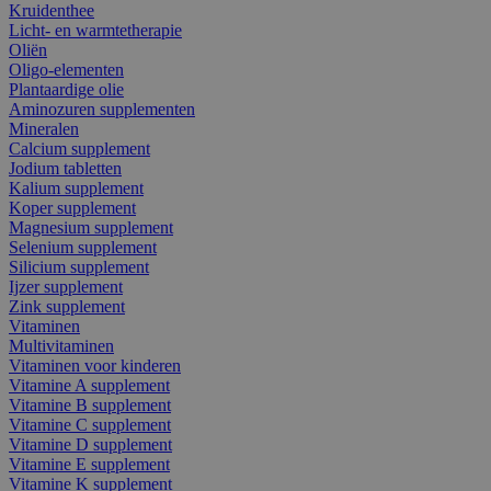
Kruidenthee
Licht- en warmtetherapie
Oliën
Oligo-elementen
Plantaardige olie
Aminozuren supplementen
Mineralen
Calcium supplement
Jodium tabletten
Kalium supplement
Koper supplement
Magnesium supplement
Selenium supplement
Silicium supplement
Ijzer supplement
Zink supplement
Vitaminen
Multivitaminen
Vitaminen voor kinderen
Vitamine A supplement
Vitamine B supplement
Vitamine C supplement
Vitamine D supplement
Vitamine E supplement
Vitamine K supplement