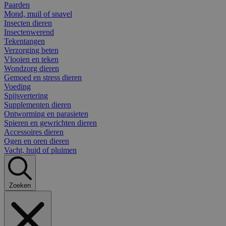
Paarden
Mond, muil of snavel
Insecten dieren
Insectenwerend
Tekentangen
Verzorging beten
Vlooien en teken
Wondzorg dieren
Gemoed en stress dieren
Voeding
Spijsvertering
Supplementen dieren
Ontworming en parasieten
Spieren en gewrichten dieren
Accessoires dieren
Ogen en oren dieren
Vacht, huid of pluimen
Zoeken