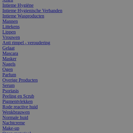
Intieme Hygiëne
Intieme Hygienische Verbanden
Intieme Wasproducten
Mannen
Littekens
Lippen
Vrouwen
Anti rimpel - veroudering
Gelaat
Mascara
Masker
Nagels
Ogen
Parfum
Overige Producten
Serum
Psoriasis
Peeling en Scrub
Pigmentvlekken
Rode reactive huid
Wenkbrauwen
Normale huid
Nachtcreme
Make-up