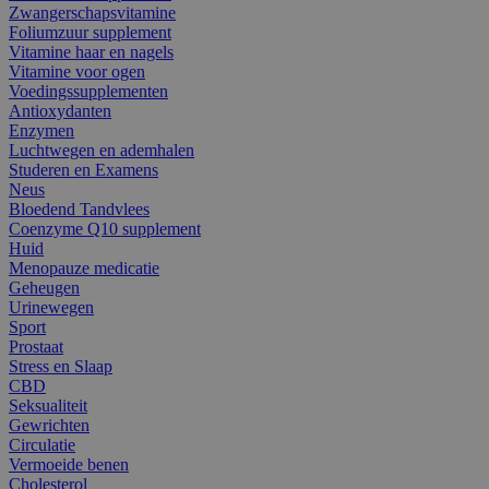
Zwangerschapsvitamine
Foliumzuur supplement
Vitamine haar en nagels
Vitamine voor ogen
Voedingssupplementen
Antioxydanten
Enzymen
Luchtwegen en ademhalen
Studeren en Examens
Neus
Bloedend Tandvlees
Coenzyme Q10 supplement
Huid
Menopauze medicatie
Geheugen
Urinewegen
Sport
Prostaat
Stress en Slaap
CBD
Seksualiteit
Gewrichten
Circulatie
Vermoeide benen
Cholesterol