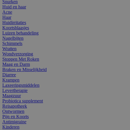
Snurken
Huid en haar
Acne
Haar
Huidirritaties
Koortsblaasjes
Luizen behandeling
Nagelbijten
Schimmels
Wratten
Wondverzorging
Stoppen Met Roken
Maag en Darm
Braken en Misselijkheid
Diarree
Krampen
Laxeeringsmiddelen
Levertherapie
Maagzuur
Probiotica supplement
Reisapotheek
Ontwormen
Pijn en Koorts
Antimigraine
Kinderen