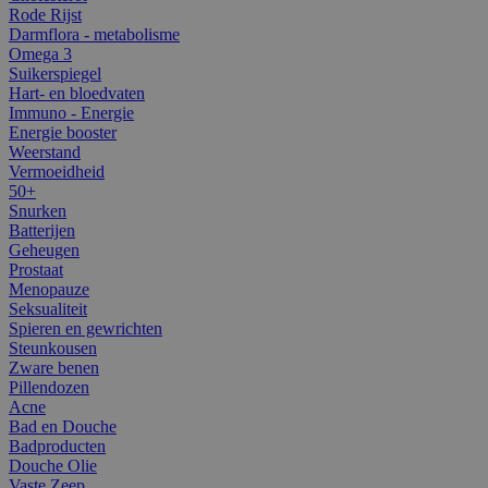
Rode Rijst
Darmflora - metabolisme
Omega 3
Suikerspiegel
Hart- en bloedvaten
Immuno - Energie
Energie booster
Weerstand
Vermoeidheid
50+
Snurken
Batterijen
Geheugen
Prostaat
Menopauze
Seksualiteit
Spieren en gewrichten
Steunkousen
Zware benen
Pillendozen
Acne
Bad en Douche
Badproducten
Douche Olie
Vaste Zeep