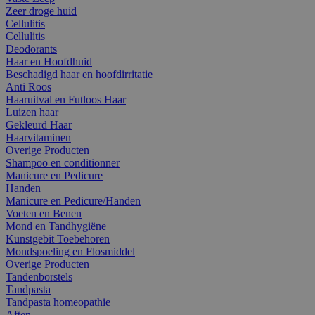
Zeer droge huid
Cellulitis
Cellulitis
Deodorants
Haar en Hoofdhuid
Beschadigd haar en hoofdirritatie
Anti Roos
Haaruitval en Futloos Haar
Luizen haar
Gekleurd Haar
Haarvitaminen
Overige Producten
Shampoo en conditionner
Manicure en Pedicure
Handen
Manicure en Pedicure/Handen
Voeten en Benen
Mond en Tandhygiëne
Kunstgebit Toebehoren
Mondspoeling en Flosmiddel
Overige Producten
Tandenborstels
Tandpasta
Tandpasta homeopathie
Aften