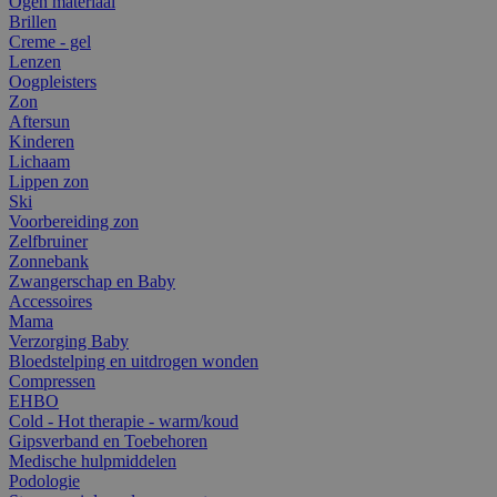
Ogen materiaal
Brillen
Creme - gel
Lenzen
Oogpleisters
Zon
Aftersun
Kinderen
Lichaam
Lippen zon
Ski
Voorbereiding zon
Zelfbruiner
Zonnebank
Zwangerschap en Baby
Accessoires
Mama
Verzorging Baby
Bloedstelping en uitdrogen wonden
Compressen
EHBO
Cold - Hot therapie - warm/koud
Gipsverband en Toebehoren
Medische hulpmiddelen
Podologie