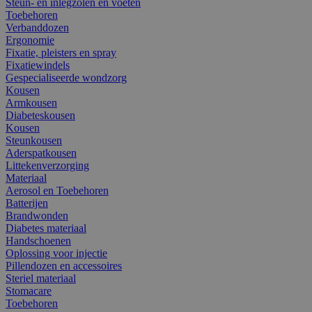
Steun- en inlegzolen en voeten
Toebehoren
Verbanddozen
Ergonomie
Fixatie, pleisters en spray
Fixatiewindels
Gespecialiseerde wondzorg
Kousen
Armkousen
Diabeteskousen
Kousen
Steunkousen
Aderspatkousen
Littekenverzorging
Materiaal
Aerosol en Toebehoren
Batterijen
Brandwonden
Diabetes materiaal
Handschoenen
Oplossing voor injectie
Pillendozen en accessoires
Steriel materiaal
Stomacare
Toebehoren