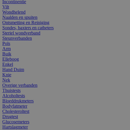
Incontinentie
Vilt
Wondhelend
Naalden en spuiten
Ontsmetting en Reiniging
Sondes, baxters en catheters
Steriel wondverband
Steunverbanden
Pols
Arm
Buik
Elleboog
Enkel
Hand Duim
Knie
Nek
Overige verbanden
Thuistests
Alcoholtests
Bloeddrukmeters
Bodyfatmeter
Cholesteroltest
Drugtest
Glucosemeters
Hartslagmeter