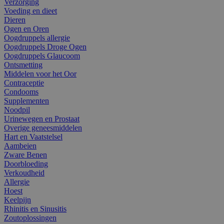
Verzorging
Voeding en dieet
Dieren
Ogen en Oren
Oogdruppels allergie
Oogdruppels Droge Ogen
Oogdruppels Glaucoom
Ontsmetting
Middelen voor het Oor
Contraceptie
Condooms
Supplementen
Noodpil
Urinewegen en Prostaat
Overige geneesmiddelen
Hart en Vaatstelsel
Aambeien
Zware Benen
Doorbloeding
Verkoudheid
Allergie
Hoest
Keelpijn
Rhinitis en Sinusitis
Zoutoplossingen