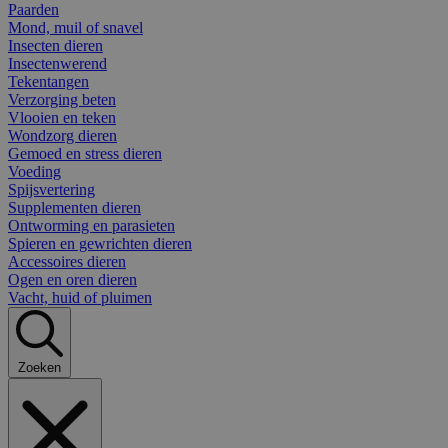
Paarden
Mond, muil of snavel
Insecten dieren
Insectenwerend
Tekentangen
Verzorging beten
Vlooien en teken
Wondzorg dieren
Gemoed en stress dieren
Voeding
Spijsvertering
Supplementen dieren
Ontworming en parasieten
Spieren en gewrichten dieren
Accessoires dieren
Ogen en oren dieren
Vacht, huid of pluimen
Zoeken