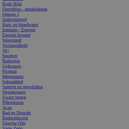
Rode Rijst
Darmflora - metabolisme
Omega 3
Suikerspiegel
Hart- en bloedvaten
Immuno - Energie
Energie booster
Weerstand
Vermoeidheid
50+
Snurken
Batterijen
Geheugen
Prostaat
Menopauze
Seksualiteit
Spieren en gewrichten
Steunkousen
Zware benen
Pillendozen
Acne
Bad en Douche
Badproducten
Douche Olie
Vaste Zeep