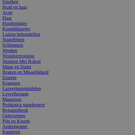
Snurken
Huid en haar
Acne
Haar
Huidirritaties
Koortsblaasjes
Luizen behandeling
Nagelbijten
Schimmels
Wratten
Wondverzorging
Stoppen Met Roken
Maag en Darm
Braken en Misselijkheid
Diarree
Krampen
Laxeeringsmiddelen
Levertherapie
Maagzuur
Probiotica supplement
Reisapotheek
Ontwormen
Pijn en Koorts
Antimigraine
Kinderen