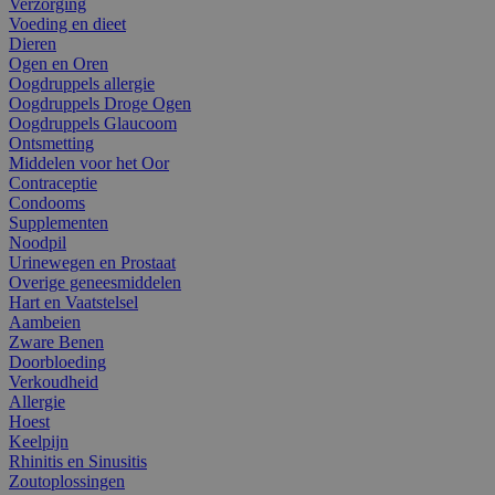
Verzorging
Voeding en dieet
Dieren
Ogen en Oren
Oogdruppels allergie
Oogdruppels Droge Ogen
Oogdruppels Glaucoom
Ontsmetting
Middelen voor het Oor
Contraceptie
Condooms
Supplementen
Noodpil
Urinewegen en Prostaat
Overige geneesmiddelen
Hart en Vaatstelsel
Aambeien
Zware Benen
Doorbloeding
Verkoudheid
Allergie
Hoest
Keelpijn
Rhinitis en Sinusitis
Zoutoplossingen