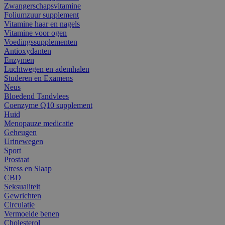
Zwangerschapsvitamine
Foliumzuur supplement
Vitamine haar en nagels
Vitamine voor ogen
Voedingssupplementen
Antioxydanten
Enzymen
Luchtwegen en ademhalen
Studeren en Examens
Neus
Bloedend Tandvlees
Coenzyme Q10 supplement
Huid
Menopauze medicatie
Geheugen
Urinewegen
Sport
Prostaat
Stress en Slaap
CBD
Seksualiteit
Gewrichten
Circulatie
Vermoeide benen
Cholesterol