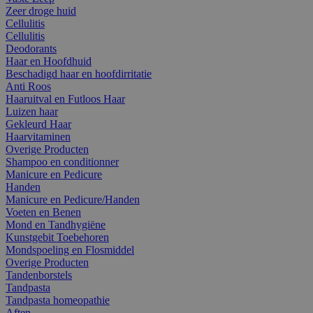
Zeer droge huid
Cellulitis
Cellulitis
Deodorants
Haar en Hoofdhuid
Beschadigd haar en hoofdirritatie
Anti Roos
Haaruitval en Futloos Haar
Luizen haar
Gekleurd Haar
Haarvitaminen
Overige Producten
Shampoo en conditionner
Manicure en Pedicure
Handen
Manicure en Pedicure/Handen
Voeten en Benen
Mond en Tandhygiëne
Kunstgebit Toebehoren
Mondspoeling en Flosmiddel
Overige Producten
Tandenborstels
Tandpasta
Tandpasta homeopathie
Aften