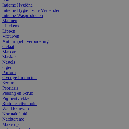
Intieme Hygiëne
Intieme Hygienische Verbanden
Intieme Wasproducten
Mannen
Littekens
Lippen
Vrouwen
Anti rimpel - veroudering
Gelaat
Mascara
Masker
Nagels
Ogen
Parfum
Overige Producten
Serum
Psoriasis
Peeling en Scrub
Pigmentvlekken
Rode reactive huid
Wenkbrauwen
Normale huid
Nachtcreme
Make-up