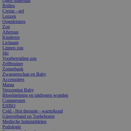
Ogen materiaal
Brillen
Creme - gel
Lenzen
Oogpleisters
Zon
Aftersun
Kinderen
Lichaam
Lippen zon
Ski
Voorbereiding zon
Zelfbruiner
Zonnebank
Zwangerschap en Baby
Accessoires
Mama
Verzorging Baby
Bloedstelping en uitdrogen wonden
Compressen
EHBO
Cold - Hot therapie - warm/koud
Gipsverband en Toebehoren
Medische hulpmiddelen
Podologie