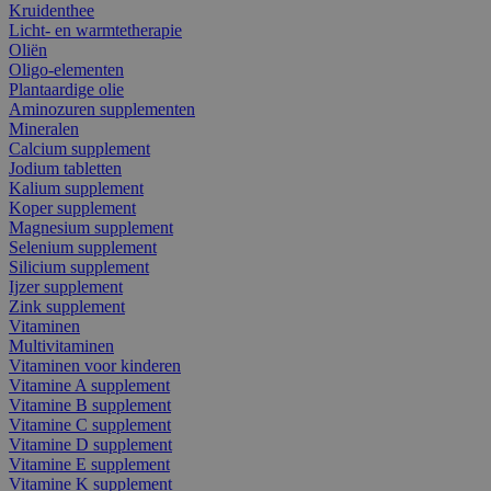
Kruidenthee
Licht- en warmtetherapie
Oliën
Oligo-elementen
Plantaardige olie
Aminozuren supplementen
Mineralen
Calcium supplement
Jodium tabletten
Kalium supplement
Koper supplement
Magnesium supplement
Selenium supplement
Silicium supplement
Ijzer supplement
Zink supplement
Vitaminen
Multivitaminen
Vitaminen voor kinderen
Vitamine A supplement
Vitamine B supplement
Vitamine C supplement
Vitamine D supplement
Vitamine E supplement
Vitamine K supplement