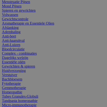
Menstruatie Pijnen
Mond Pijnen
Spieren en gewrichten
Volwassen
Gewichtscontrole
Aromatherapie en Essentiele Olien
Afslanking
Ademhaling
Anti-beet
Anti-haaruitval
Anti-Luizen
Bloedcirculatie
Complex - combinaties
Dagelijks welzijn
Essentiële oliën
Gewrichten & spieren
Huidverzorging
Verstuiver
Bachbloesem
Fytotherapie
Gemmotherapie
Homeopathie
Tubes Granules-Globuli
Tandpasta homeopathie
Micro-immunotherapie