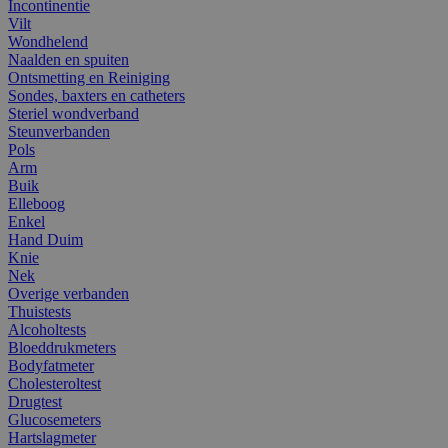
Incontinentie
Vilt
Wondhelend
Naalden en spuiten
Ontsmetting en Reiniging
Sondes, baxters en catheters
Steriel wondverband
Steunverbanden
Pols
Arm
Buik
Elleboog
Enkel
Hand Duim
Knie
Nek
Overige verbanden
Thuistests
Alcoholtests
Bloeddrukmeters
Bodyfatmeter
Cholesteroltest
Drugtest
Glucosemeters
Hartslagmeter