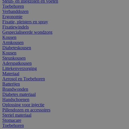
Steun- en inlegzolen en voeten
Toebehoren
Verbanddozen
Ergonomie
Fixatie, pleisters en spray
Fixatiewindels
Gespecialiseerde wondzorg
Kousen
Armkousen
Diabeteskousen
Kousen
Steunkousen
Aderspatkousen
Littekenverzorging
Materiaal
Aerosol en Toebehoren
Batterijen
Brandwonden
Diabetes materiaal
Handschoenen
Oplossing voor injectie
Pillendozen en accessoires
Steriel materiaal
Stomacare
Toebehoren