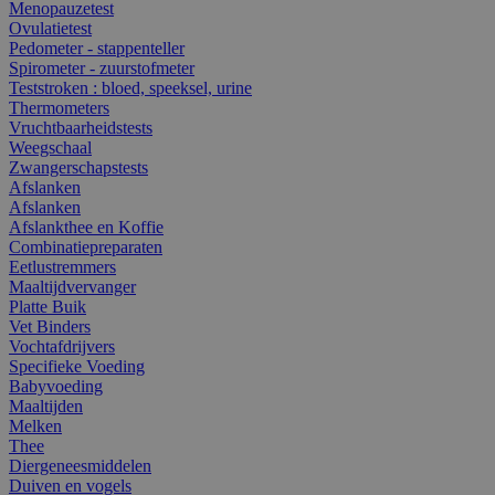
Menopauzetest
Ovulatietest
Pedometer - stappenteller
Spirometer - zuurstofmeter
Teststroken : bloed, speeksel, urine
Thermometers
Vruchtbaarheidstests
Weegschaal
Zwangerschapstests
Afslanken
Afslanken
Afslankthee en Koffie
Combinatiepreparaten
Eetlustremmers
Maaltijdvervanger
Platte Buik
Vet Binders
Vochtafdrijvers
Specifieke Voeding
Babyvoeding
Maaltijden
Melken
Thee
Diergeneesmiddelen
Duiven en vogels