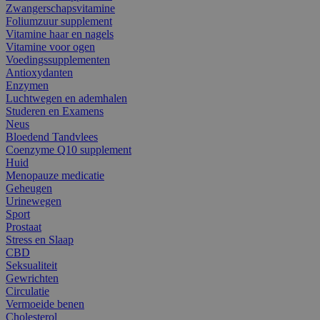
Zwangerschapsvitamine
Foliumzuur supplement
Vitamine haar en nagels
Vitamine voor ogen
Voedingssupplementen
Antioxydanten
Enzymen
Luchtwegen en ademhalen
Studeren en Examens
Neus
Bloedend Tandvlees
Coenzyme Q10 supplement
Huid
Menopauze medicatie
Geheugen
Urinewegen
Sport
Prostaat
Stress en Slaap
CBD
Seksualiteit
Gewrichten
Circulatie
Vermoeide benen
Cholesterol