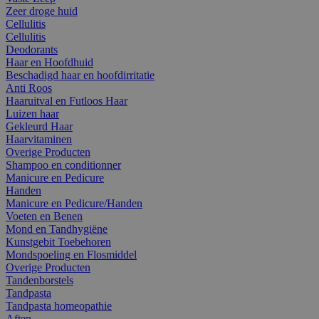
Zeer droge huid
Cellulitis
Cellulitis
Deodorants
Haar en Hoofdhuid
Beschadigd haar en hoofdirritatie
Anti Roos
Haaruitval en Futloos Haar
Luizen haar
Gekleurd Haar
Haarvitaminen
Overige Producten
Shampoo en conditionner
Manicure en Pedicure
Handen
Manicure en Pedicure/Handen
Voeten en Benen
Mond en Tandhygiëne
Kunstgebit Toebehoren
Mondspoeling en Flosmiddel
Overige Producten
Tandenborstels
Tandpasta
Tandpasta homeopathie
Aften