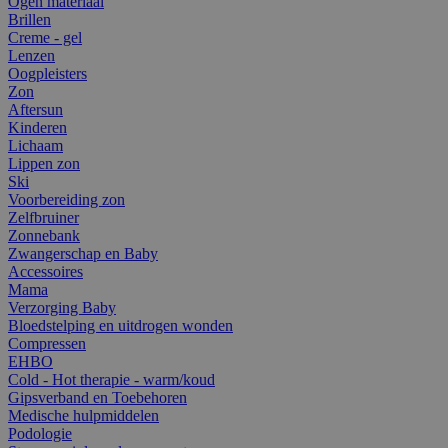
Ogen materiaal
Brillen
Creme - gel
Lenzen
Oogpleisters
Zon
Aftersun
Kinderen
Lichaam
Lippen zon
Ski
Voorbereiding zon
Zelfbruiner
Zonnebank
Zwangerschap en Baby
Accessoires
Mama
Verzorging Baby
Bloedstelping en uitdrogen wonden
Compressen
EHBO
Cold - Hot therapie - warm/koud
Gipsverband en Toebehoren
Medische hulpmiddelen
Podologie