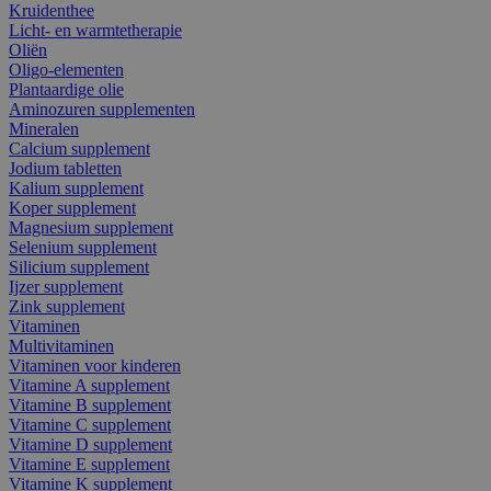
Kruidenthee
Licht- en warmtetherapie
Oliën
Oligo-elementen
Plantaardige olie
Aminozuren supplementen
Mineralen
Calcium supplement
Jodium tabletten
Kalium supplement
Koper supplement
Magnesium supplement
Selenium supplement
Silicium supplement
Ijzer supplement
Zink supplement
Vitaminen
Multivitaminen
Vitaminen voor kinderen
Vitamine A supplement
Vitamine B supplement
Vitamine C supplement
Vitamine D supplement
Vitamine E supplement
Vitamine K supplement