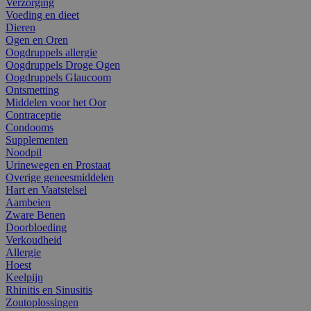
Verzorging
Voeding en dieet
Dieren
Ogen en Oren
Oogdruppels allergie
Oogdruppels Droge Ogen
Oogdruppels Glaucoom
Ontsmetting
Middelen voor het Oor
Contraceptie
Condooms
Supplementen
Noodpil
Urinewegen en Prostaat
Overige geneesmiddelen
Hart en Vaatstelsel
Aambeien
Zware Benen
Doorbloeding
Verkoudheid
Allergie
Hoest
Keelpijn
Rhinitis en Sinusitis
Zoutoplossingen