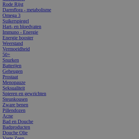
Rode Rijst
Darmflora - metabolisme
Omega 3
Suikerspiegel
Hart- en bloedvaten
Immuno - Energie
Energie booster
Weerstand
Vermoeidheid
50+
Snurken
Batterijen
Geheugen
Prostaat
Menopauze
Seksualiteit
Spieren en gewrichten
Steunkousen
Zware benen
Pillendozen
Acne
Bad en Douche
Badproducten
Douche Olie
Vaste Zeep