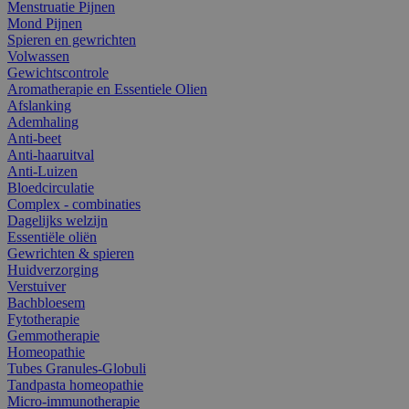
Menstruatie Pijnen
Mond Pijnen
Spieren en gewrichten
Volwassen
Gewichtscontrole
Aromatherapie en Essentiele Olien
Afslanking
Ademhaling
Anti-beet
Anti-haaruitval
Anti-Luizen
Bloedcirculatie
Complex - combinaties
Dagelijks welzijn
Essentiële oliën
Gewrichten & spieren
Huidverzorging
Verstuiver
Bachbloesem
Fytotherapie
Gemmotherapie
Homeopathie
Tubes Granules-Globuli
Tandpasta homeopathie
Micro-immunotherapie