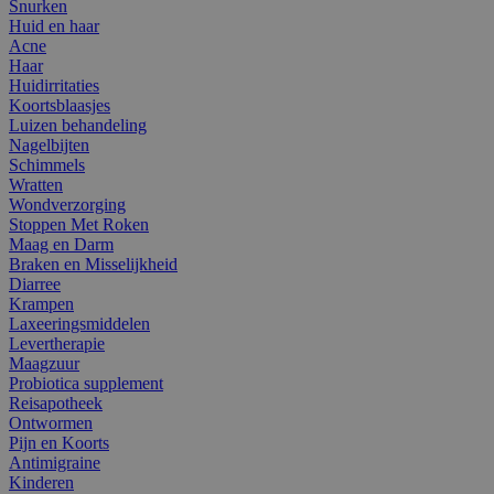
Snurken
Huid en haar
Acne
Haar
Huidirritaties
Koortsblaasjes
Luizen behandeling
Nagelbijten
Schimmels
Wratten
Wondverzorging
Stoppen Met Roken
Maag en Darm
Braken en Misselijkheid
Diarree
Krampen
Laxeeringsmiddelen
Levertherapie
Maagzuur
Probiotica supplement
Reisapotheek
Ontwormen
Pijn en Koorts
Antimigraine
Kinderen