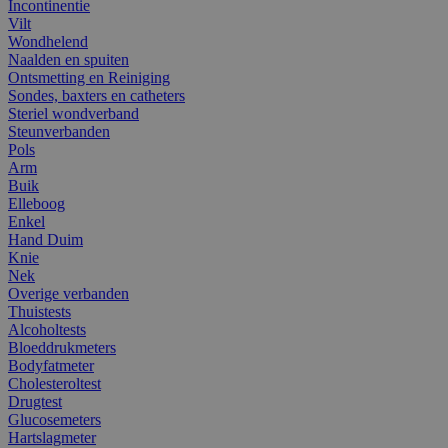
Incontinentie
Vilt
Wondhelend
Naalden en spuiten
Ontsmetting en Reiniging
Sondes, baxters en catheters
Steriel wondverband
Steunverbanden
Pols
Arm
Buik
Elleboog
Enkel
Hand Duim
Knie
Nek
Overige verbanden
Thuistests
Alcoholtests
Bloeddrukmeters
Bodyfatmeter
Cholesteroltest
Drugtest
Glucosemeters
Hartslagmeter