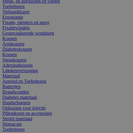
Steun- en inlegzolen en voeten
Toebehoren
Verbanddozen
Ergonomie
Fixatie, pleisters en spray
Fixatiewindels
Gespecialiseerde wondzorg
Kousen
Armkousen
Diabeteskousen
Kousen
Steunkousen
Aderspatkousen
Littekenverzorging
Materiaal
Aerosol en Toebehoren
Batterijen
Brandwonden
Diabetes materiaal
Handschoenen
Oplossing voor injectie
Pillendozen en accessoires
Steriel materiaal
Stomacare
Toebehoren