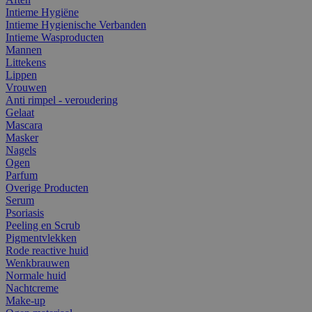
Intieme Hygiëne
Intieme Hygienische Verbanden
Intieme Wasproducten
Mannen
Littekens
Lippen
Vrouwen
Anti rimpel - veroudering
Gelaat
Mascara
Masker
Nagels
Ogen
Parfum
Overige Producten
Serum
Psoriasis
Peeling en Scrub
Pigmentvlekken
Rode reactive huid
Wenkbrauwen
Normale huid
Nachtcreme
Make-up