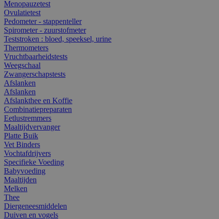
Menopauzetest
Ovulatietest
Pedometer - stappenteller
Spirometer - zuurstofmeter
Teststroken : bloed, speeksel, urine
Thermometers
Vruchtbaarheidstests
Weegschaal
Zwangerschapstests
Afslanken
Afslanken
Afslankthee en Koffie
Combinatiepreparaten
Eetlustremmers
Maaltijdvervanger
Platte Buik
Vet Binders
Vochtafdrijvers
Specifieke Voeding
Babyvoeding
Maaltijden
Melken
Thee
Diergeneesmiddelen
Duiven en vogels