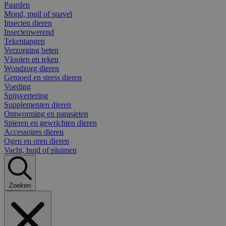
Paarden
Mond, muil of snavel
Insecten dieren
Insectenwerend
Tekentangen
Verzorging beten
Vlooien en teken
Wondzorg dieren
Gemoed en stress dieren
Voeding
Spijsvertering
Supplementen dieren
Ontworming en parasieten
Spieren en gewrichten dieren
Accessoires dieren
Ogen en oren dieren
Vacht, huid of pluimen
Zoeken