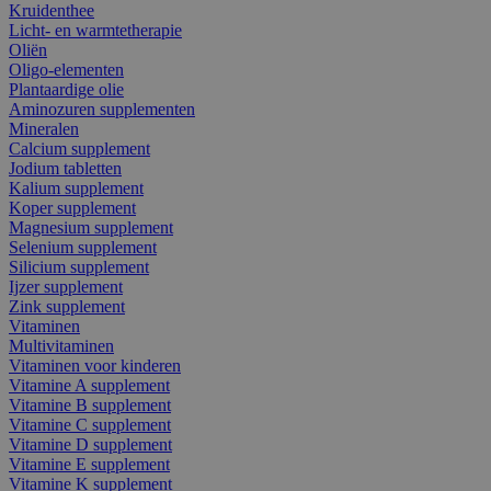
Kruidenthee
Licht- en warmtetherapie
Oliën
Oligo-elementen
Plantaardige olie
Aminozuren supplementen
Mineralen
Calcium supplement
Jodium tabletten
Kalium supplement
Koper supplement
Magnesium supplement
Selenium supplement
Silicium supplement
Ijzer supplement
Zink supplement
Vitaminen
Multivitaminen
Vitaminen voor kinderen
Vitamine A supplement
Vitamine B supplement
Vitamine C supplement
Vitamine D supplement
Vitamine E supplement
Vitamine K supplement