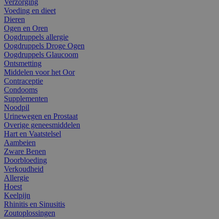
Verzorging
Voeding en dieet
Dieren
Ogen en Oren
Oogdruppels allergie
Oogdruppels Droge Ogen
Oogdruppels Glaucoom
Ontsmetting
Middelen voor het Oor
Contraceptie
Condooms
Supplementen
Noodpil
Urinewegen en Prostaat
Overige geneesmiddelen
Hart en Vaatstelsel
Aambeien
Zware Benen
Doorbloeding
Verkoudheid
Allergie
Hoest
Keelpijn
Rhinitis en Sinusitis
Zoutoplossingen