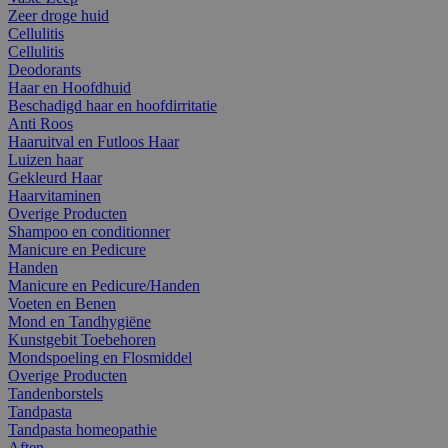
Zeer droge huid
Cellulitis
Cellulitis
Deodorants
Haar en Hoofdhuid
Beschadigd haar en hoofdirritatie
Anti Roos
Haaruitval en Futloos Haar
Luizen haar
Gekleurd Haar
Haarvitaminen
Overige Producten
Shampoo en conditionner
Manicure en Pedicure
Handen
Manicure en Pedicure/Handen
Voeten en Benen
Mond en Tandhygiëne
Kunstgebit Toebehoren
Mondspoeling en Flosmiddel
Overige Producten
Tandenborstels
Tandpasta
Tandpasta homeopathie
Aften