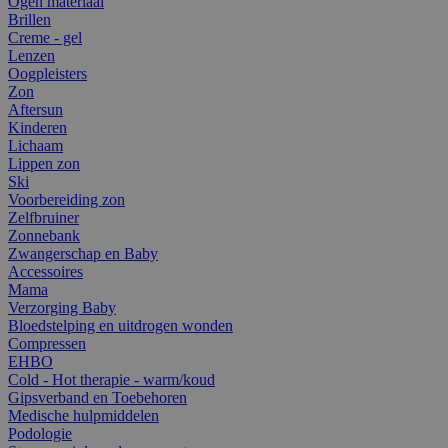
Ogen materiaal
Brillen
Creme - gel
Lenzen
Oogpleisters
Zon
Aftersun
Kinderen
Lichaam
Lippen zon
Ski
Voorbereiding zon
Zelfbruiner
Zonnebank
Zwangerschap en Baby
Accessoires
Mama
Verzorging Baby
Bloedstelping en uitdrogen wonden
Compressen
EHBO
Cold - Hot therapie - warm/koud
Gipsverband en Toebehoren
Medische hulpmiddelen
Podologie