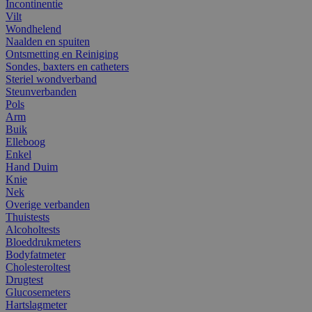
Incontinentie
Vilt
Wondhelend
Naalden en spuiten
Ontsmetting en Reiniging
Sondes, baxters en catheters
Steriel wondverband
Steunverbanden
Pols
Arm
Buik
Elleboog
Enkel
Hand Duim
Knie
Nek
Overige verbanden
Thuistests
Alcoholtests
Bloeddrukmeters
Bodyfatmeter
Cholesteroltest
Drugtest
Glucosemeters
Hartslagmeter