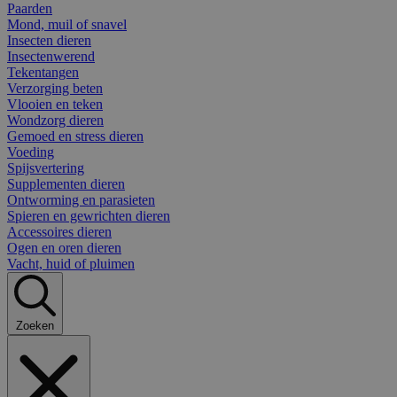
Paarden
Mond, muil of snavel
Insecten dieren
Insectenwerend
Tekentangen
Verzorging beten
Vlooien en teken
Wondzorg dieren
Gemoed en stress dieren
Voeding
Spijsvertering
Supplementen dieren
Ontworming en parasieten
Spieren en gewrichten dieren
Accessoires dieren
Ogen en oren dieren
Vacht, huid of pluimen
Zoeken