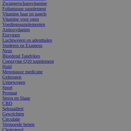
Zwangerschapsvitamine
Foliumzuur supplement
Vitamine haar en nagels
Vitamine voor ogen
Voedingssupplementen
Antioxydanten
Enzymen
Luchtwegen en ademhalen
Studeren en Examens
Neus
Bloedend Tandvlees
Coenzyme Q10 supplement
Huid
Menopauze medicatie
Geheugen
Urinewegen
Sport
Prostaat
Stress en Slaap
CBD
Seksualiteit
Gewrichten
Circulatie
Vermoeide benen
Cholesterol