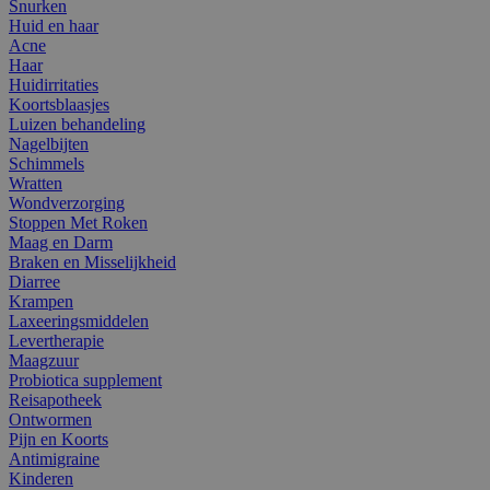
Snurken
Huid en haar
Acne
Haar
Huidirritaties
Koortsblaasjes
Luizen behandeling
Nagelbijten
Schimmels
Wratten
Wondverzorging
Stoppen Met Roken
Maag en Darm
Braken en Misselijkheid
Diarree
Krampen
Laxeeringsmiddelen
Levertherapie
Maagzuur
Probiotica supplement
Reisapotheek
Ontwormen
Pijn en Koorts
Antimigraine
Kinderen