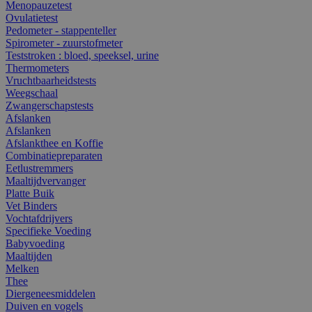
Menopauzetest
Ovulatietest
Pedometer - stappenteller
Spirometer - zuurstofmeter
Teststroken : bloed, speeksel, urine
Thermometers
Vruchtbaarheidstests
Weegschaal
Zwangerschapstests
Afslanken
Afslanken
Afslankthee en Koffie
Combinatiepreparaten
Eetlustremmers
Maaltijdvervanger
Platte Buik
Vet Binders
Vochtafdrijvers
Specifieke Voeding
Babyvoeding
Maaltijden
Melken
Thee
Diergeneesmiddelen
Duiven en vogels