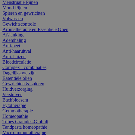
Menstruatie Pijnen
Mond Pijnen
Spieren en gewrichten
Volwassen
Gewichtscontrole
Aromatherapie en Essentiele Olien
Afslanking
Ademhaling
Anti-beet
Anti-haaruitval
Anti-Luizen
Bloedcirculatie
Complex - combinaties
Dagelijks welzijn
Essentiële oliën
Gewrichten & spieren
Huidverzorging
Verstuiver
Bachbloesem
Fytotherapie
Gemmotherapie
Homeopathie
Tubes Granules-Globuli
Tandpasta homeopathie
Micro-immunotherapie