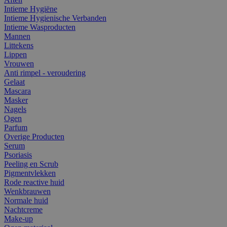
Intieme Hygiëne
Intieme Hygienische Verbanden
Intieme Wasproducten
Mannen
Littekens
Lippen
Vrouwen
Anti rimpel - veroudering
Gelaat
Mascara
Masker
Nagels
Ogen
Parfum
Overige Producten
Serum
Psoriasis
Peeling en Scrub
Pigmentvlekken
Rode reactive huid
Wenkbrauwen
Normale huid
Nachtcreme
Make-up