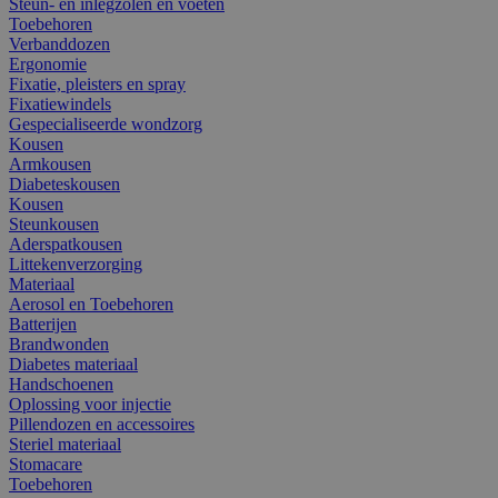
Steun- en inlegzolen en voeten
Toebehoren
Verbanddozen
Ergonomie
Fixatie, pleisters en spray
Fixatiewindels
Gespecialiseerde wondzorg
Kousen
Armkousen
Diabeteskousen
Kousen
Steunkousen
Aderspatkousen
Littekenverzorging
Materiaal
Aerosol en Toebehoren
Batterijen
Brandwonden
Diabetes materiaal
Handschoenen
Oplossing voor injectie
Pillendozen en accessoires
Steriel materiaal
Stomacare
Toebehoren