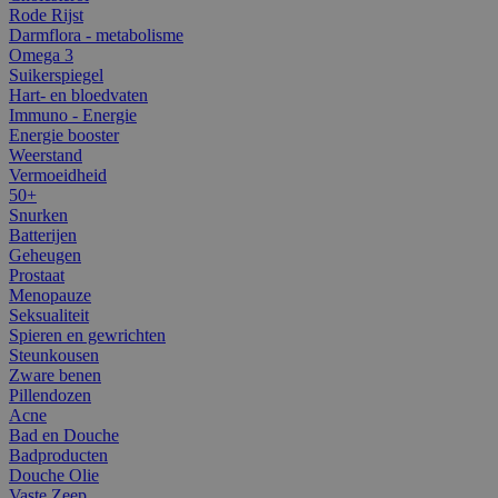
Rode Rijst
Darmflora - metabolisme
Omega 3
Suikerspiegel
Hart- en bloedvaten
Immuno - Energie
Energie booster
Weerstand
Vermoeidheid
50+
Snurken
Batterijen
Geheugen
Prostaat
Menopauze
Seksualiteit
Spieren en gewrichten
Steunkousen
Zware benen
Pillendozen
Acne
Bad en Douche
Badproducten
Douche Olie
Vaste Zeep